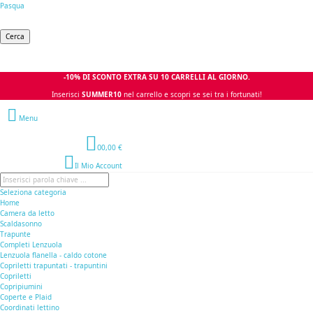
Pasqua
Cerca
-10% DI SCONTO EXTRA SU 10 CARRELLI AL GIORNO.
Inserisci
SUMMER10
nel carrello e scopri se sei tra i fortunati!
Menu
0
0,00 €
Il Mio Account
Seleziona categoria
Home
Camera da letto
Scaldasonno
Trapunte
Completi Lenzuola
Lenzuola flanella - caldo cotone
Copriletti trapuntati - trapuntini
Copriletti
Copripiumini
Coperte e Plaid
Coordinati lettino