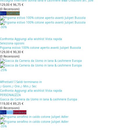
Vestaglia invernale donna lana e cashmere B&B Creazioni art. Jole
129,00 €
96,75 €
(
0
Recensioni
)
BLU
TORTORA
-30%
Confronta
Aggiungi alla wishlist
Vista rapida
Seleziona opzioni
Pigiama estivo 100% cotone aperto avanti Julipet Bussola
129,00 €
90,30 €
(
0
Recensioni
)
-25%
Affrettati! I Saldi terminano in
Giorni
Ore
Min
Sec
Confronta
Aggiungi alla wishlist
Vista rapida
PERSONALIZZA
Giacca da Camera da Uomo in lana & cashmere Europa
119,00 €
89,25 €
(
0
Recensioni
)
BLU
Avio
Bordeaux
-35%