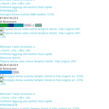
Giorni
Ore
Min
Sec
Confronta
Aggiungi alla wishlist
Vista rapida
PERSONALIZZA
Vestaglia Donna sciallata B&B modello 13106
87,00 €
65,25 €
(
0
Recensioni
)
VERDE
BLU
Ottanio
CIPRIA
+2
Salvia
-25%
Affrettati! I Saldi terminano in
Giorni
Ore
Min
Sec
Confronta
Aggiungi alla wishlist
Vista rapida
Seleziona opzioni
Pigiama donna caldo cotone Semplice Vanità - Fida Lingerie 2501
86,00 €
64,50 €
(
0
Recensioni
)
AZZURRO
CIPRIA
-25%
Affrettati! I Saldi terminano in
Giorni
Ore
Min
Sec
Confronta
Aggiungi alla wishlist
Vista rapida
PERSONALIZZA
Vestaglia donna sciallata Semplici Vanità di Fida Lingerie art. I2356