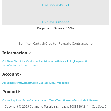
+39 366 9049521​
+39 081 7763335
Pagamenti Sicuri al 100%
Bonifico - Carta di Credito - Paypal e Contrassegno
Informazioni
Chi Siamo
Termini e Condizioni
Spedizioni e resi
Privacy Policy
Pagamenti
sicuri
Contattaci
Elenco Brands
Account
Accedi
Registrati
Wishlist
Ordini
Dati account
Carrello
Shop
Prodotti
Cucina
Soggiorno
Bagno
Camera da letto
Tende
Tessuti arredo
Tessuti abbigliamento
Copyright © 2025
Catapano Tessile s.r.l.
-
p.iva: 10831801211 | Cap.Soc. €