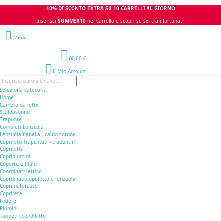
-10% DI SCONTO EXTRA SU 10 CARRELLI AL GIORNO.
Inserisci
SUMMER10
nel carrello e scopri se sei tra i fortunati!
Menu
0
0,00 €
Il Mio Account
Seleziona categoria
Home
Camera da letto
Scaldasonno
Trapunte
Completi Lenzuola
Lenzuola flanella - caldo cotone
Copriletti trapuntati - trapuntini
Copriletti
Copripiumini
Coperte e Plaid
Coordinati lettino
Coordinati copriletto e lenzuola
Coprimaterasso
Coprirete
Federe
Piumini
Tappeti scendiletto