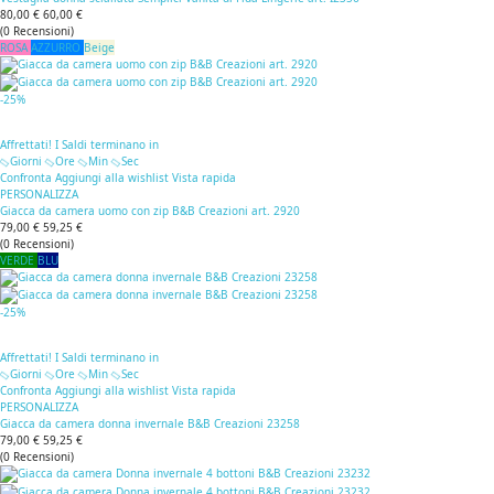
80,00 €
60,00 €
(
0
Recensioni
)
ROSA
AZZURRO
Beige
-25%
Affrettati! I Saldi terminano in
Giorni
Ore
Min
Sec
Confronta
Aggiungi alla wishlist
Vista rapida
PERSONALIZZA
Giacca da camera uomo con zip B&B Creazioni art. 2920
79,00 €
59,25 €
(
0
Recensioni
)
VERDE
BLU
-25%
Affrettati! I Saldi terminano in
Giorni
Ore
Min
Sec
Confronta
Aggiungi alla wishlist
Vista rapida
PERSONALIZZA
Giacca da camera donna invernale B&B Creazioni 23258
79,00 €
59,25 €
(
0
Recensioni
)