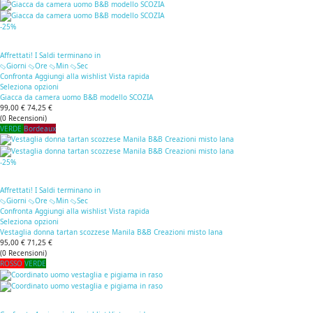
-25%
Affrettati! I Saldi terminano in
Giorni
Ore
Min
Sec
Confronta
Aggiungi alla wishlist
Vista rapida
Seleziona opzioni
Giacca da camera uomo B&B modello SCOZIA
99,00 €
74,25 €
(
0
Recensioni
)
VERDE
Bordeaux
-25%
Affrettati! I Saldi terminano in
Giorni
Ore
Min
Sec
Confronta
Aggiungi alla wishlist
Vista rapida
Seleziona opzioni
Vestaglia donna tartan scozzese Manila B&B Creazioni misto lana
95,00 €
71,25 €
(
0
Recensioni
)
ROSSO
VERDE