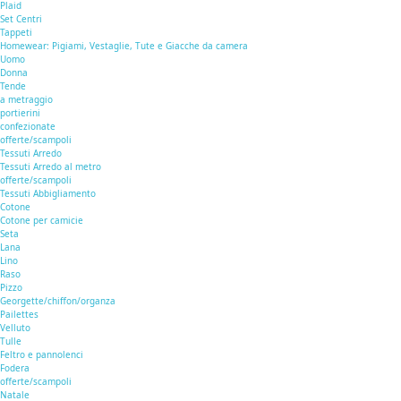
Plaid
Set Centri
Tappeti
Homewear: Pigiami, Vestaglie, Tute e Giacche da camera
Uomo
Donna
Tende
a metraggio
portierini
confezionate
offerte/scampoli
Tessuti Arredo
Tessuti Arredo al metro
offerte/scampoli
Tessuti Abbigliamento
Cotone
Cotone per camicie
Seta
Lana
Lino
Raso
Pizzo
Georgette/chiffon/organza
Pailettes
Velluto
Tulle
Feltro e pannolenci
Fodera
offerte/scampoli
Natale