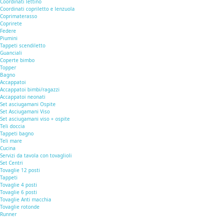
Coordinati lettino
Coordinati copriletto e lenzuola
Coprimaterasso
Coprirete
Federe
Piumini
Tappeti scendiletto
Guanciali
Coperte bimbo
Topper
Bagno
Accappatoi
Accappatoi bimbi/ragazzi
Accappatoi neonati
Set asciugamani Ospite
Set Asciugamani Viso
Set asciugamani viso + ospite
Teli doccia
Tappeti bagno
Teli mare
Cucina
Servizi da tavola con tovaglioli
Set Centri
Tovaglie 12 posti
Tappeti
Tovaglie 4 posti
Tovaglie 6 posti
Tovaglie Anti macchia
Tovaglie rotonde
Runner