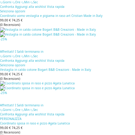
Giorni
Ore
Min
Sec
Confronta
Aggiungi alla wishlist
Vista rapida
Seleziona opzioni
Coordinato uomo vestaglia e pigiama in raso art Cristian Made in Italy
99,00 €
74,25 €
(
0
Recensioni
)
-25%
Affrettati! I Saldi terminano in
Giorni
Ore
Min
Sec
Confronta
Aggiungi alla wishlist
Vista rapida
Seleziona opzioni
Vestaglia in caldo cotone Bogart B&B Creazioni - Made in Italy
99,00 €
74,25 €
(
0
Recensioni
)
-25%
Affrettati! I Saldi terminano in
Giorni
Ore
Min
Sec
Confronta
Aggiungi alla wishlist
Vista rapida
PERSONALIZZA
Coordinato sposa in raso e pizzo Agata Lunatica
99,00 €
74,25 €
(
0
Recensioni
)