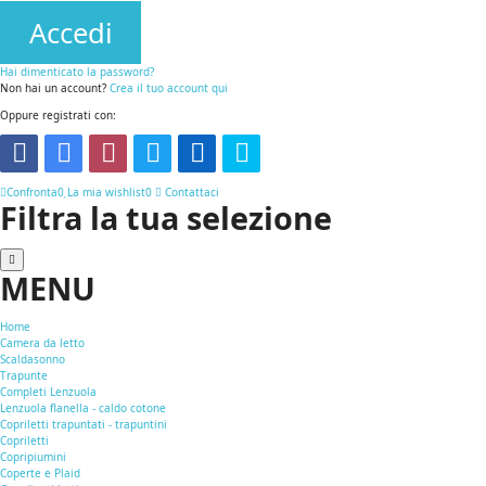
Accedi
Hai dimenticato la password?
Non hai un account?
Crea il tuo account qui
Oppure registrati con:
Confronta
0
La mia wishlist
0
Contattaci
Filtra la tua selezione
MENU
Home
Camera da letto
Scaldasonno
Trapunte
Completi Lenzuola
Lenzuola flanella - caldo cotone
Copriletti trapuntati - trapuntini
Copriletti
Copripiumini
Coperte e Plaid