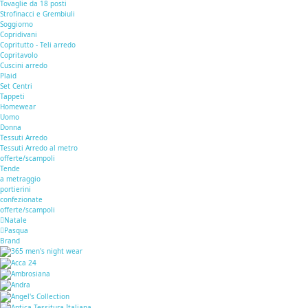
Tovaglie da 18 posti
Strofinacci e Grembiuli
Soggiorno
Copridivani
Copritutto - Teli arredo
Copritavolo
Cuscini arredo
Plaid
Set Centri
Tappeti
Homewear
Uomo
Donna
Tessuti Arredo
Tessuti Arredo al metro
offerte/scampoli
Tende
a metraggio
portierini
confezionate
offerte/scampoli
Natale
Pasqua
Brand