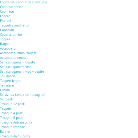
Coordinati copriletto e lenzuola
Coprimaterasso
Coprirete
Federe
Piumini
Tappeti scendiletto
Guanciali
Coperte bimbo
Topper
Bagno
Accappatoi
Accappatoi bimbi/ragazzi
Accappatoi neonati
Set asciugamani Ospite
Set Asciugamani Viso
Set asciugamani viso + ospite
Teli doccia
Tappeti bagno
Teli mare
Cucina
Servizi da tavola con tovaglioli
Set Centri
Tovaglie 12 posti
Tappeti
Tovaglie 4 posti
Tovaglie 6 posti
Tovaglie Anti macchia
Tovaglie rotonde
Runner
Tovaglie da 18 posti