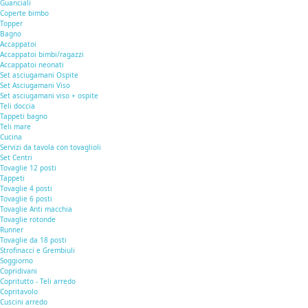
Guanciali
Coperte bimbo
Topper
Bagno
Accappatoi
Accappatoi bimbi/ragazzi
Accappatoi neonati
Set asciugamani Ospite
Set Asciugamani Viso
Set asciugamani viso + ospite
Teli doccia
Tappeti bagno
Teli mare
Cucina
Servizi da tavola con tovaglioli
Set Centri
Tovaglie 12 posti
Tappeti
Tovaglie 4 posti
Tovaglie 6 posti
Tovaglie Anti macchia
Tovaglie rotonde
Runner
Tovaglie da 18 posti
Strofinacci e Grembiuli
Soggiorno
Copridivani
Copritutto - Teli arredo
Copritavolo
Cuscini arredo