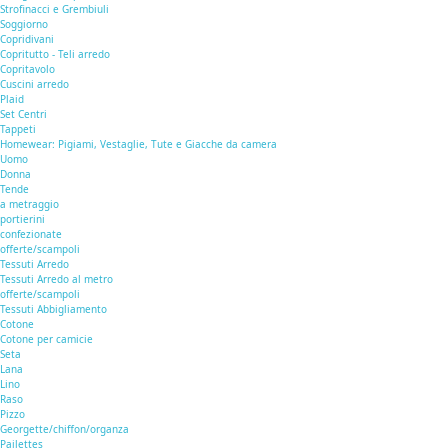
Strofinacci e Grembiuli
Soggiorno
Copridivani
Copritutto - Teli arredo
Copritavolo
Cuscini arredo
Plaid
Set Centri
Tappeti
Homewear: Pigiami, Vestaglie, Tute e Giacche da camera
Uomo
Donna
Tende
a metraggio
portierini
confezionate
offerte/scampoli
Tessuti Arredo
Tessuti Arredo al metro
offerte/scampoli
Tessuti Abbigliamento
Cotone
Cotone per camicie
Seta
Lana
Lino
Raso
Pizzo
Georgette/chiffon/organza
Pailettes