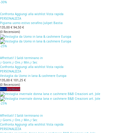
-30%
Confronta
Aggiungi alla wishlist
Vista rapida
PERSONALIZZA
Pigiama uomo estivo serafino Julipet Bastia
135,00 €
94,50 €
(
0
Recensioni
)
-25%
Affrettati! I Saldi terminano in
Giorni
Ore
Min
Sec
Confronta
Aggiungi alla wishlist
Vista rapida
PERSONALIZZA
Vestaglia da Uomo in lana & cashmere Europa
135,00 €
101,25 €
(
0
Recensioni
)
BLU
Bordeaux
-25%
Affrettati! I Saldi terminano in
Giorni
Ore
Min
Sec
Confronta
Aggiungi alla wishlist
Vista rapida
PERSONALIZZA