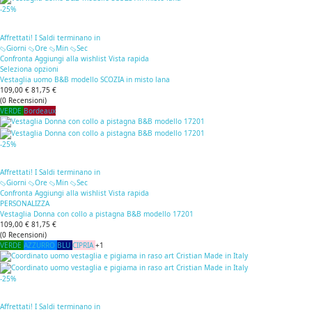
-25%
Affrettati! I Saldi terminano in
Giorni
Ore
Min
Sec
Confronta
Aggiungi alla wishlist
Vista rapida
Seleziona opzioni
Vestaglia uomo B&B modello SCOZIA in misto lana
109,00 €
81,75 €
(
0
Recensioni
)
VERDE
Bordeaux
-25%
Affrettati! I Saldi terminano in
Giorni
Ore
Min
Sec
Confronta
Aggiungi alla wishlist
Vista rapida
PERSONALIZZA
Vestaglia Donna con collo a pistagna B&B modello 17201
109,00 €
81,75 €
(
0
Recensioni
)
VERDE
AZZURRO
BLU
CIPRIA
+1
-25%
Affrettati! I Saldi terminano in