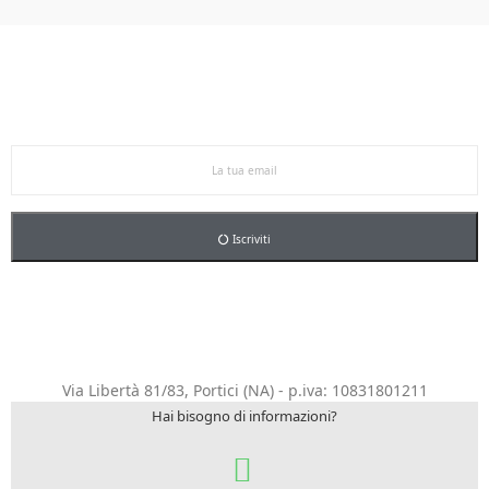
Ricevi le offerte in anteprima!
Iscriviti alla newsletter per restare aggiornato sulle
nostre promo esclusive e riceverai un buono sconto del
5% sul primo ordine.
Iscriviti
Via Libertà 81/83, Portici (NA) - p.iva: 10831801211
Hai bisogno di informazioni?