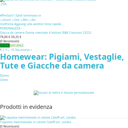
-25%
Affrettati! I Saldi terminano in
Giorni
Ore
Min
Sec
Confronta
Aggiungi alla wishlist
Vista rapida
PERSONALIZZA
Giacca da camera Donna invernale 4 bottoni B&B Creazioni 23232
79,00 €
59,25 €
(
0
Recensioni
)
VERDE
NATURALE
1
2
3
…
10
Successivo »
Homewear: Pigiami, Vestaglie,
Tute e Giacche da camera
Donna
Uomo
Prodotti in evidenza
Trapunta matrimoniale in cotone Caleffi art. Londra
(
0
Recensioni
)