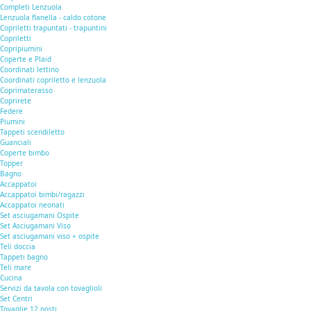
Completi Lenzuola
Lenzuola flanella - caldo cotone
Copriletti trapuntati - trapuntini
Copriletti
Copripiumini
Coperte e Plaid
Coordinati lettino
Coordinati copriletto e lenzuola
Coprimaterasso
Coprirete
Federe
Piumini
Tappeti scendiletto
Guanciali
Coperte bimbo
Topper
Bagno
Accappatoi
Accappatoi bimbi/ragazzi
Accappatoi neonati
Set asciugamani Ospite
Set Asciugamani Viso
Set asciugamani viso + ospite
Teli doccia
Tappeti bagno
Teli mare
Cucina
Servizi da tavola con tovaglioli
Set Centri
Tovaglie 12 posti