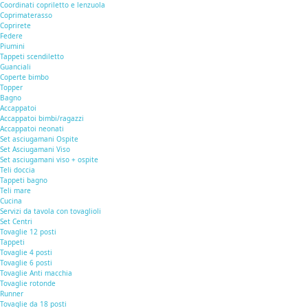
Coordinati copriletto e lenzuola
Coprimaterasso
Coprirete
Federe
Piumini
Tappeti scendiletto
Guanciali
Coperte bimbo
Topper
Bagno
Accappatoi
Accappatoi bimbi/ragazzi
Accappatoi neonati
Set asciugamani Ospite
Set Asciugamani Viso
Set asciugamani viso + ospite
Teli doccia
Tappeti bagno
Teli mare
Cucina
Servizi da tavola con tovaglioli
Set Centri
Tovaglie 12 posti
Tappeti
Tovaglie 4 posti
Tovaglie 6 posti
Tovaglie Anti macchia
Tovaglie rotonde
Runner
Tovaglie da 18 posti