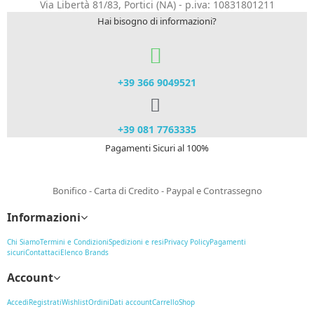
Via Libertà 81/83, Portici (NA) - p.iva: 10831801211
Hai bisogno di informazioni?
+39 366 9049521​
+39 081 7763335
Pagamenti Sicuri al 100%
Bonifico - Carta di Credito - Paypal e Contrassegno
Informazioni
Chi Siamo
Termini e Condizioni
Spedizioni e resi
Privacy Policy
Pagamenti
sicuri
Contattaci
Elenco Brands
Account
Accedi
Registrati
Wishlist
Ordini
Dati account
Carrello
Shop