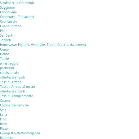
Strofinacci e Grembiuli
Soggiorno
Copridivani
Copritutto - Teli arredo
Copritavolo
Cuscini arredo
Plaid
Set Centri
Tappeti
Homewear: Pigiami, Vestaglie, Tute e Giacche da camera
Uomo
Donna
Tende
a metraggio
portierini
confezionate
offerte/scampoli
Tessuti Arredo
Tessuti Arredo al metro
offerte/scampoli
Tessuti Abbigliamento
Cotone
Cotone per camicie
Seta
Lana
Lino
Raso
Pizzo
Georgette/chiffon/organza
Pailettes