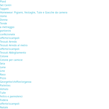
Plaid
Set Centri
Tappeti
Homewear: Pigiami, Vestaglie, Tute e Giacche da camera
Uomo
Donna
Tende
a metraggio
portierini
confezionate
offerte/scampoli
Tessuti Arredo
Tessuti Arredo al metro
offerte/scampoli
Tessuti Abbigliamento
Cotone
Cotone per camicie
Seta
Lana
Lino
Raso
Pizzo
Georgette/chiffon/organza
Pailettes
Velluto
Tulle
Feltro e pannolenci
Fodera
offerte/scampoli
Natale