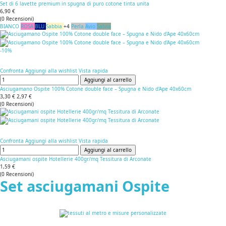
Set di 6 lavette premium in spugna di puro cotone tinta unita
6,90 €
(
0
Recensioni
)
BIANCO
ROSA
BLU
Sabbia
+4
Perla
Avio
Salvia
-10%
Confronta
Aggiungi alla wishlist
Vista rapida
Aggiungi al carrello
Asciugamano Ospite 100% Cotone double face – Spugna e Nido d'Ape 40x60cm
3,30 €
2,97 €
(
0
Recensioni
)
Confronta
Aggiungi alla wishlist
Vista rapida
Aggiungi al carrello
Asciugamani ospite Hotellerie 400gr/mq Tessitura di Arconate
1,59 €
(
0
Recensioni
)
Set asciugamani Ospite