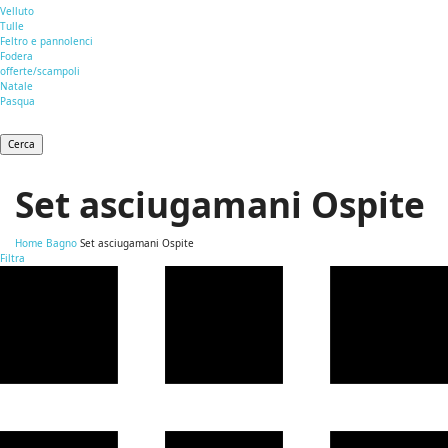
Velluto
Tulle
Feltro e pannolenci
Fodera
offerte/scampoli
Natale
Pasqua
Cerca
Set asciugamani Ospite
Home
Bagno
Set asciugamani Ospite
Filtra