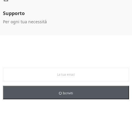
Supporto
Per ogni tua necessità
Ricevi le offerte in anteprima!
Iscriviti alla newsletter per restare aggiornato sulle
nostre promo esclusive e riceverai un buono sconto del
5% sul primo ordine.
Iscriviti