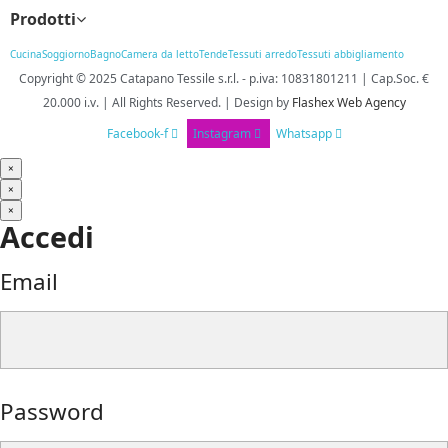
Prodotti
Cucina
Soggiorno
Bagno
Camera da letto
Tende
Tessuti arredo
Tessuti abbigliamento
Copyright © 2025
Catapano Tessile s.r.l.
-
p.iva: 10831801211 | Cap.Soc. €
20.000 i.v. | All Rights Reserved. | Design
by
Flashex Web Agency
Facebook-f
Instagram
Whatsapp
×
×
×
Accedi
Email
Password