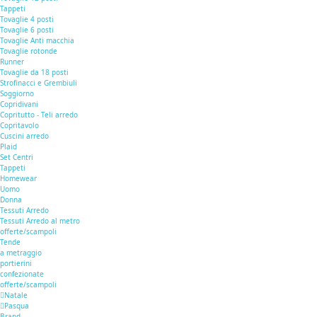
Tappeti
Tovaglie 4 posti
Tovaglie 6 posti
Tovaglie Anti macchia
Tovaglie rotonde
Runner
Tovaglie da 18 posti
Strofinacci e Grembiuli
Soggiorno
Copridivani
Copritutto - Teli arredo
Copritavolo
Cuscini arredo
Plaid
Set Centri
Tappeti
Homewear
Uomo
Donna
Tessuti Arredo
Tessuti Arredo al metro
offerte/scampoli
Tende
a metraggio
portierini
confezionate
offerte/scampoli
Natale
Pasqua
Brand