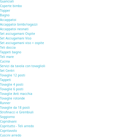
Guanciali
Coperte bimbo
Topper
Bagno
Accappatoi
Accappatoi bimbi/ragazzi
Accappatoi neonati
Set asciugamani Ospite
Set Asciugamani Viso
Set asciugamani viso + ospite
Teli doccia
Tappeti bagno
Teli mare
Cucina
Servizi da tavola con tovaglioli
Set Centri
Tovaglie 12 posti
Tappeti
Tovaglie 4 posti
Tovaglie 6 posti
Tovaglie Anti macchia
Tovaglie rotonde
Runner
Tovaglie da 18 posti
Strofinacci e Grembiuli
Soggiorno
Copridivani
Copritutto - Teli arredo
Copritavolo
Cuscini arredo