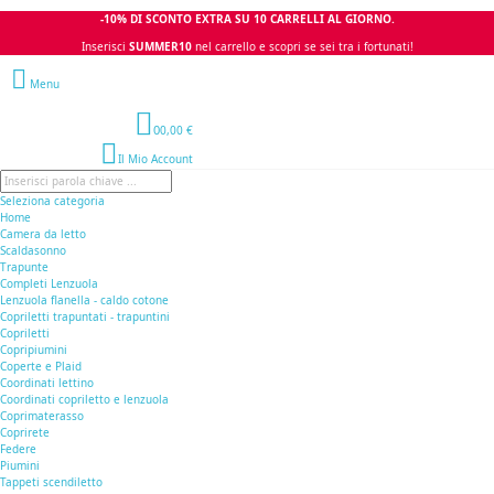
-10% DI SCONTO EXTRA SU 10 CARRELLI AL GIORNO.
Inserisci
SUMMER10
nel carrello e scopri se sei tra i fortunati!
Menu
0
0,00 €
Il Mio Account
Seleziona categoria
Home
Camera da letto
Scaldasonno
Trapunte
Completi Lenzuola
Lenzuola flanella - caldo cotone
Copriletti trapuntati - trapuntini
Copriletti
Copripiumini
Coperte e Plaid
Coordinati lettino
Coordinati copriletto e lenzuola
Coprimaterasso
Coprirete
Federe
Piumini
Tappeti scendiletto