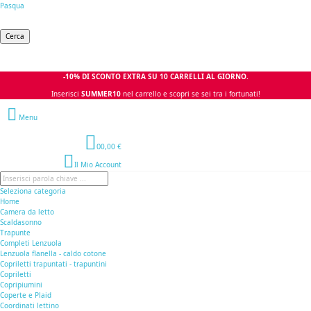
Pasqua
Cerca
-10% DI SCONTO EXTRA SU 10 CARRELLI AL GIORNO.
Inserisci
SUMMER10
nel carrello e scopri se sei tra i fortunati!
Menu
0
0,00 €
Il Mio Account
Seleziona categoria
Home
Camera da letto
Scaldasonno
Trapunte
Completi Lenzuola
Lenzuola flanella - caldo cotone
Copriletti trapuntati - trapuntini
Copriletti
Copripiumini
Coperte e Plaid
Coordinati lettino