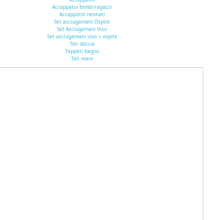
Accappatoi bimbi/ragazzi
Accappatoi neonati
Set asciugamani Ospite
Set Asciugamani Viso
Set asciugamani viso + ospite
Teli doccia
Tappeti bagno
Teli mare