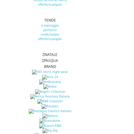
Tessuti Arredo al metro
offerte/scampoli
TENDE
a metraggio
portierini
confezionate
offerte/scampoli
NATALE
PASQUA
BRAND