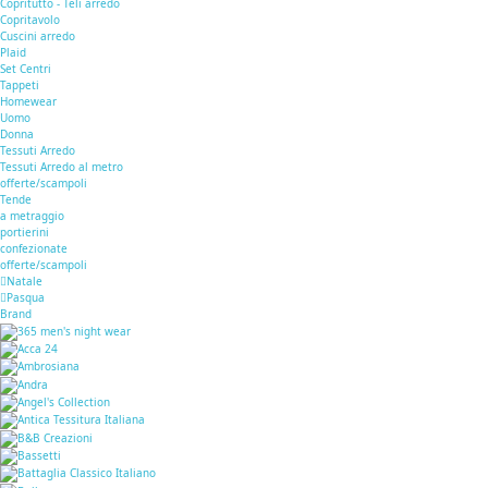
Copritutto - Teli arredo
Copritavolo
Cuscini arredo
Plaid
Set Centri
Tappeti
Homewear
Uomo
Donna
Tessuti Arredo
Tessuti Arredo al metro
offerte/scampoli
Tende
a metraggio
portierini
confezionate
offerte/scampoli
Natale
Pasqua
Brand