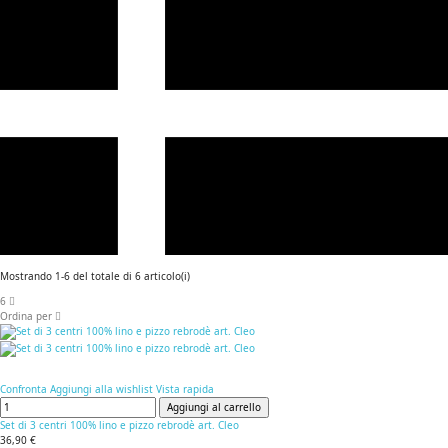
Mostrando 1-6 del totale di 6 articolo(i)
6
Ordina per
Confronta
Aggiungi alla wishlist
Vista rapida
Aggiungi al carrello
Set di 3 centri 100% lino e pizzo rebrodè art. Cleo
36,90 €