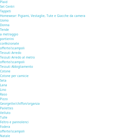
Plaid
Set Centri
Tappeti
Homewear: Pigiami, Vestaglie, Tute e Giacche da camera
Uomo
Donna
Tende
a metraggio
portierini
confezionate
offerte/scampoli
Tessuti Arredo
Tessuti Arredo al metro
offerte/scampoli
Tessuti Abbigliamento
Cotone
Cotone per camicie
Seta
Lana
Lino
Raso
Pizzo
Georgette/chiffon/organza
Pailettes
Velluto
Tulle
Feltro e pannolenci
Fodera
offerte/scampoli
Natale