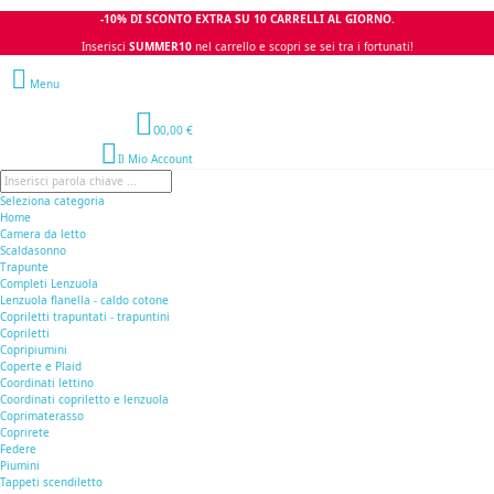
-10% DI SCONTO EXTRA SU 10 CARRELLI AL GIORNO.
Inserisci
SUMMER10
nel carrello e scopri se sei tra i fortunati!
Menu
0
0,00 €
Il Mio Account
Seleziona categoria
Home
Camera da letto
Scaldasonno
Trapunte
Completi Lenzuola
Lenzuola flanella - caldo cotone
Copriletti trapuntati - trapuntini
Copriletti
Copripiumini
Coperte e Plaid
Coordinati lettino
Coordinati copriletto e lenzuola
Coprimaterasso
Coprirete
Federe
Piumini
Tappeti scendiletto