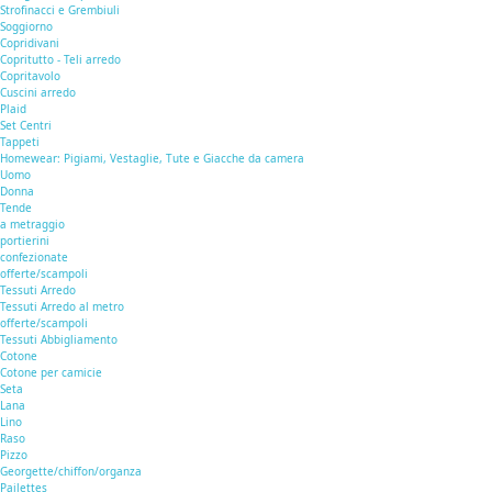
Strofinacci e Grembiuli
Soggiorno
Copridivani
Copritutto - Teli arredo
Copritavolo
Cuscini arredo
Plaid
Set Centri
Tappeti
Homewear: Pigiami, Vestaglie, Tute e Giacche da camera
Uomo
Donna
Tende
a metraggio
portierini
confezionate
offerte/scampoli
Tessuti Arredo
Tessuti Arredo al metro
offerte/scampoli
Tessuti Abbigliamento
Cotone
Cotone per camicie
Seta
Lana
Lino
Raso
Pizzo
Georgette/chiffon/organza
Pailettes