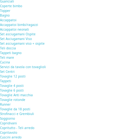
Guanciali
Coperte bimbo
Topper
Bagno
Accappatoi
Accappatoi bimbi/ragazzi
Accappatoi neonati
Set asciugamani Ospite
Set Asciugamani Viso
Set asciugamani viso + ospite
Teli doccia
Tappeti bagno
Teli mare
Cucina
Servizi da tavola con tovaglioli
Set Centri
Tovaglie 12 posti
Tappeti
Tovaglie 4 posti
Tovaglie 6 posti
Tovaglie Anti macchia
Tovaglie rotonde
Runner
Tovaglie da 18 posti
Strofinacci e Grembiuli
Soggiorno
Copridivani
Copritutto - Teli arredo
Copritavolo
Cuscini arredo