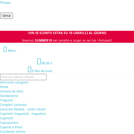
Pasqua
Cerca
-10% DI SCONTO EXTRA SU 10 CARRELLI AL GIORNO.
Inserisci
SUMMER10
nel carrello e scopri se sei tra i fortunati!
Menu
0
0,00 €
Il Mio Account
Seleziona categoria
Home
Camera da letto
Scaldasonno
Trapunte
Completi Lenzuola
Lenzuola flanella - caldo cotone
Copriletti trapuntati - trapuntini
Copriletti
Copripiumini
Coperte e Plaid
Coordinati lettino