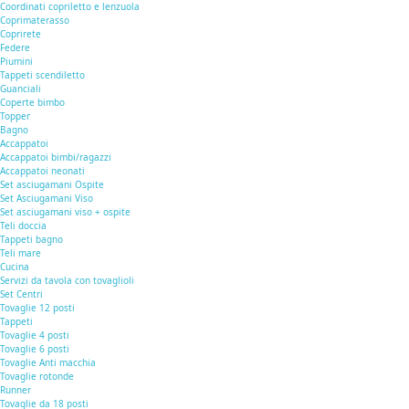
Coordinati copriletto e lenzuola
Coprimaterasso
Coprirete
Federe
Piumini
Tappeti scendiletto
Guanciali
Coperte bimbo
Topper
Bagno
Accappatoi
Accappatoi bimbi/ragazzi
Accappatoi neonati
Set asciugamani Ospite
Set Asciugamani Viso
Set asciugamani viso + ospite
Teli doccia
Tappeti bagno
Teli mare
Cucina
Servizi da tavola con tovaglioli
Set Centri
Tovaglie 12 posti
Tappeti
Tovaglie 4 posti
Tovaglie 6 posti
Tovaglie Anti macchia
Tovaglie rotonde
Runner
Tovaglie da 18 posti