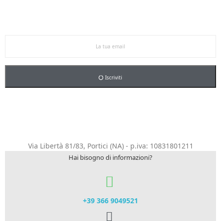
Iscriviti alla newsletter per restare aggiornato sulle
nostre promo esclusive e riceverai un buono sconto del
5% sul primo ordine.
Iscriviti
Via Libertà 81/83, Portici (NA) - p.iva: 10831801211
Hai bisogno di informazioni?
+39 366 9049521​