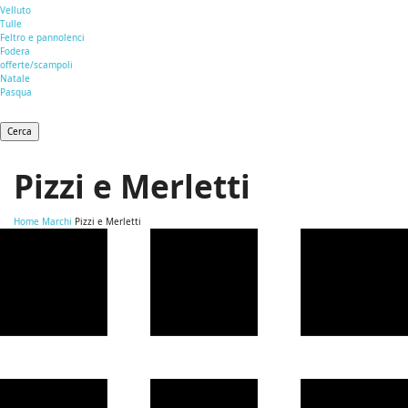
Velluto
Tulle
Feltro e pannolenci
Fodera
offerte/scampoli
Natale
Pasqua
Cerca
Pizzi e Merletti
Home
Marchi
Pizzi e Merletti