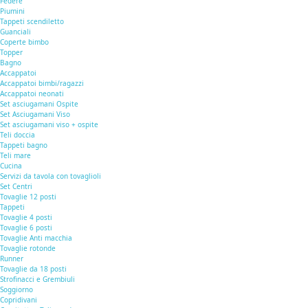
Federe
Piumini
Tappeti scendiletto
Guanciali
Coperte bimbo
Topper
Bagno
Accappatoi
Accappatoi bimbi/ragazzi
Accappatoi neonati
Set asciugamani Ospite
Set Asciugamani Viso
Set asciugamani viso + ospite
Teli doccia
Tappeti bagno
Teli mare
Cucina
Servizi da tavola con tovaglioli
Set Centri
Tovaglie 12 posti
Tappeti
Tovaglie 4 posti
Tovaglie 6 posti
Tovaglie Anti macchia
Tovaglie rotonde
Runner
Tovaglie da 18 posti
Strofinacci e Grembiuli
Soggiorno
Copridivani