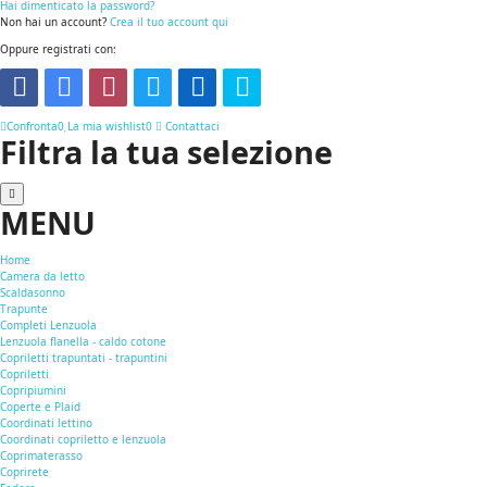
Hai dimenticato la password?
Non hai un account?
Crea il tuo account qui
Oppure registrati con:
Confronta
0
La mia wishlist
0
Contattaci
Filtra la tua selezione
MENU
Home
Camera da letto
Scaldasonno
Trapunte
Completi Lenzuola
Lenzuola flanella - caldo cotone
Copriletti trapuntati - trapuntini
Copriletti
Copripiumini
Coperte e Plaid
Coordinati lettino
Coordinati copriletto e lenzuola
Coprimaterasso
Coprirete