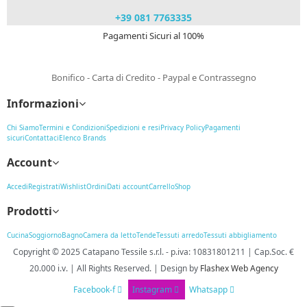
+39 081 7763335
Pagamenti Sicuri al 100%
Bonifico - Carta di Credito - Paypal e Contrassegno
Informazioni
Chi Siamo
Termini e Condizioni
Spedizioni e resi
Privacy Policy
Pagamenti
sicuri
Contattaci
Elenco Brands
Account
Accedi
Registrati
Wishlist
Ordini
Dati account
Carrello
Shop
Prodotti
Cucina
Soggiorno
Bagno
Camera da letto
Tende
Tessuti arredo
Tessuti abbigliamento
Copyright © 2025
Catapano Tessile s.r.l.
-
p.iva: 10831801211 | Cap.Soc. €
20.000 i.v. | All Rights Reserved. | Design
by
Flashex Web Agency
Facebook-f
Instagram
Whatsapp