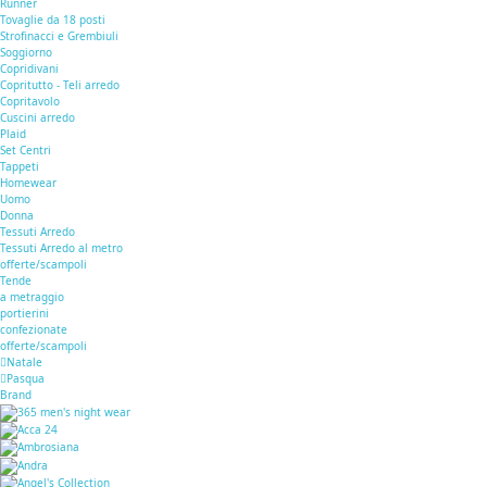
Runner
Tovaglie da 18 posti
Strofinacci e Grembiuli
Soggiorno
Copridivani
Copritutto - Teli arredo
Copritavolo
Cuscini arredo
Plaid
Set Centri
Tappeti
Homewear
Uomo
Donna
Tessuti Arredo
Tessuti Arredo al metro
offerte/scampoli
Tende
a metraggio
portierini
confezionate
offerte/scampoli
Natale
Pasqua
Brand