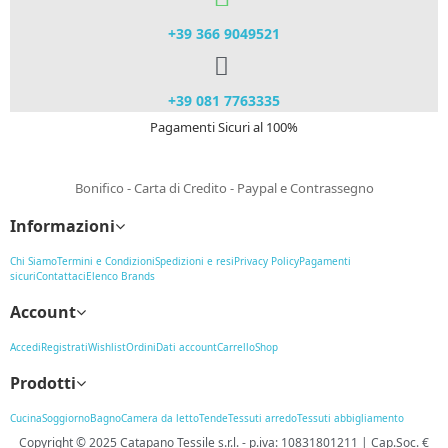
+39 366 9049521​
+39 081 7763335
Pagamenti Sicuri al 100%
Bonifico - Carta di Credito - Paypal e Contrassegno
Informazioni
Chi Siamo
Termini e Condizioni
Spedizioni e resi
Privacy Policy
Pagamenti
sicuri
Contattaci
Elenco Brands
Account
Accedi
Registrati
Wishlist
Ordini
Dati account
Carrello
Shop
Prodotti
Cucina
Soggiorno
Bagno
Camera da letto
Tende
Tessuti arredo
Tessuti abbigliamento
Copyright © 2025
Catapano Tessile s.r.l.
-
p.iva: 10831801211 | Cap.Soc. €