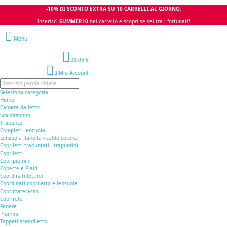
-10% DI SCONTO EXTRA SU 10 CARRELLI AL GIORNO.
Inserisci
SUMMER10
nel carrello e scopri se sei tra i fortunati!
Menu
0
0,00 €
Il Mio Account
Seleziona categoria
Home
Camera da letto
Scaldasonno
Trapunte
Completi Lenzuola
Lenzuola flanella - caldo cotone
Copriletti trapuntati - trapuntini
Copriletti
Copripiumini
Coperte e Plaid
Coordinati lettino
Coordinati copriletto e lenzuola
Coprimaterasso
Coprirete
Federe
Piumini
Tappeti scendiletto