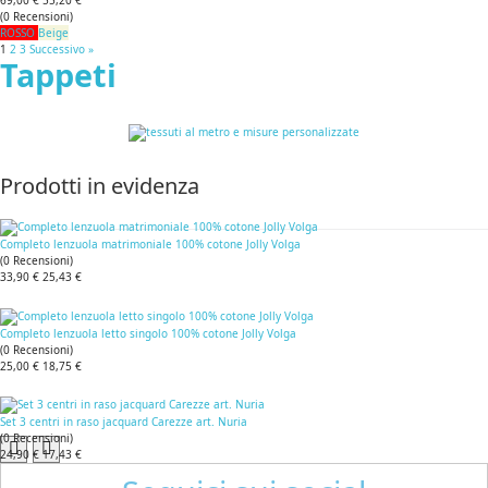
69,00 €
55,20 €
(
0
Recensioni
)
ROSSO
Beige
1
2
3
Successivo »
Tappeti
Prodotti in evidenza
Completo lenzuola matrimoniale 100% cotone Jolly Volga
(
0
Recensioni
)
33,90 €
25,43 €
Completo lenzuola letto singolo 100% cotone Jolly Volga
(
0
Recensioni
)
25,00 €
18,75 €
Set 3 centri in raso jacquard Carezze art. Nuria
(
0
Recensioni
)
24,90 €
17,43 €