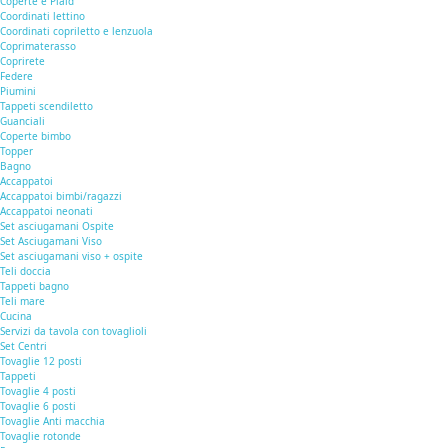
Coperte e Plaid
Coordinati lettino
Coordinati copriletto e lenzuola
Coprimaterasso
Coprirete
Federe
Piumini
Tappeti scendiletto
Guanciali
Coperte bimbo
Topper
Bagno
Accappatoi
Accappatoi bimbi/ragazzi
Accappatoi neonati
Set asciugamani Ospite
Set Asciugamani Viso
Set asciugamani viso + ospite
Teli doccia
Tappeti bagno
Teli mare
Cucina
Servizi da tavola con tovaglioli
Set Centri
Tovaglie 12 posti
Tappeti
Tovaglie 4 posti
Tovaglie 6 posti
Tovaglie Anti macchia
Tovaglie rotonde