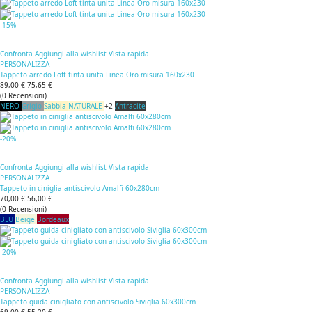
-15%
Confronta
Aggiungi alla wishlist
Vista rapida
PERSONALIZZA
Tappeto arredo Loft tinta unita Linea Oro misura 160x230
89,00 €
75,65 €
(
0
Recensioni
)
NERO
Grigio
Sabbia
NATURALE
+2
Antracite
-20%
Confronta
Aggiungi alla wishlist
Vista rapida
PERSONALIZZA
Tappeto in ciniglia antiscivolo Amalfi 60x280cm
70,00 €
56,00 €
(
0
Recensioni
)
BLU
Beige
Bordeaux
-20%
Confronta
Aggiungi alla wishlist
Vista rapida
PERSONALIZZA
Tappeto guida cinigliato con antiscivolo Siviglia 60x300cm