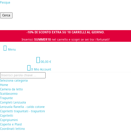
Pasqua
Cerca
-10% DI SCONTO EXTRA SU 10 CARRELLI AL GIORNO.
Inserisci
SUMMER10
nel carrello e scopri se sei tra i fortunati!
Menu
0
0,00 €
Il Mio Account
Seleziona categoria
Home
Camera da letto
Scaldasonno
Trapunte
Completi Lenzuola
Lenzuola flanella - caldo cotone
Copriletti trapuntati - trapuntini
Copriletti
Copripiumini
Coperte e Plaid
Coordinati lettino