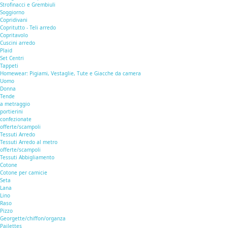
Strofinacci e Grembiuli
Soggiorno
Copridivani
Copritutto - Teli arredo
Copritavolo
Cuscini arredo
Plaid
Set Centri
Tappeti
Homewear: Pigiami, Vestaglie, Tute e Giacche da camera
Uomo
Donna
Tende
a metraggio
portierini
confezionate
offerte/scampoli
Tessuti Arredo
Tessuti Arredo al metro
offerte/scampoli
Tessuti Abbigliamento
Cotone
Cotone per camicie
Seta
Lana
Lino
Raso
Pizzo
Georgette/chiffon/organza
Pailettes