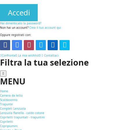
Accedi
Hai dimenticato la password?
Non hai un account?
Crea il tuo account qui
Oppure registrati con:
Confronta
0
La mia wishlist
0
Contattaci
Filtra la tua selezione
MENU
Home
Camera da letto
Scaldasonno
Trapunte
Completi Lenzuola
Lenzuola flanella - caldo cotone
Copriletti trapuntati - trapuntini
Copriletti
Copripiumini