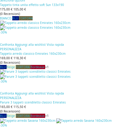
Seleziona opzioni
Tappeto tinta unita effetto soft Sun 133x190
175,00 €
105,00 €
(
0
Recensioni
)
BIANCO
BLU
TORTORA
-30%
Confronta
Aggiungi alla wishlist
Vista rapida
PERSONALIZZA
Tappeto arredo classico Emirates 160x230cm
169,00 €
118,30 €
(
0
Recensioni
)
BLU
Beige
TORTORA
Bordeaux
+1
-30%
Confronta
Aggiungi alla wishlist
Vista rapida
PERSONALIZZA
Parure 3 tappeti scendiletto classici Emirates
165,00 €
115,50 €
(
0
Recensioni
)
BLU
Beige
TORTORA
Bordeaux
+1
-30%