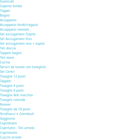
Guanciali
Coperte bimbo
Topper
Bagno
Accappatoi
Accappatoi bimbi/ragazzi
Accappatoi neonati
Set asciugamani Ospite
Set Asciugamani Viso
Set asciugamani viso + ospite
Teli doccia
Tappeti bagno
Teli mare
Cucina
Servizi da tavola con tovaglioli
Set Centri
Tovaglie 12 posti
Tappeti
Tovaglie 4 posti
Tovaglie 6 posti
Tovaglie Anti macchia
Tovaglie rotonde
Runner
Tovaglie da 18 posti
Strofinacci e Grembiuli
Soggiorno
Copridivani
Copritutto - Teli arredo
Copritavolo
Cuscini arredo