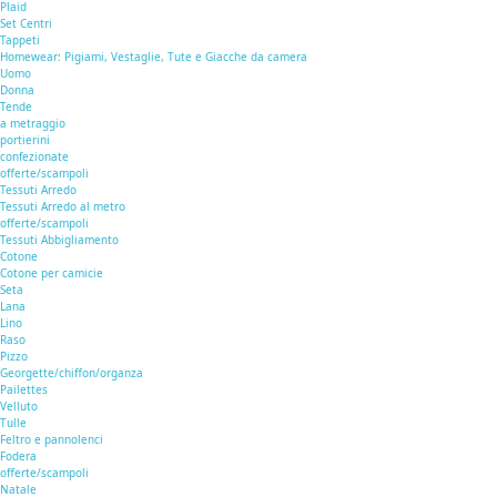
Plaid
Set Centri
Tappeti
Homewear: Pigiami, Vestaglie, Tute e Giacche da camera
Uomo
Donna
Tende
a metraggio
portierini
confezionate
offerte/scampoli
Tessuti Arredo
Tessuti Arredo al metro
offerte/scampoli
Tessuti Abbigliamento
Cotone
Cotone per camicie
Seta
Lana
Lino
Raso
Pizzo
Georgette/chiffon/organza
Pailettes
Velluto
Tulle
Feltro e pannolenci
Fodera
offerte/scampoli
Natale