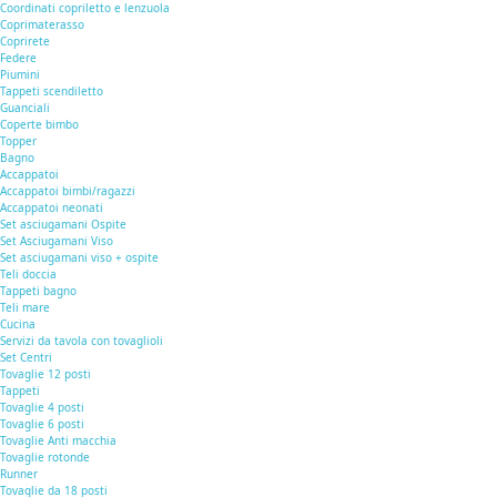
Coordinati copriletto e lenzuola
Coprimaterasso
Coprirete
Federe
Piumini
Tappeti scendiletto
Guanciali
Coperte bimbo
Topper
Bagno
Accappatoi
Accappatoi bimbi/ragazzi
Accappatoi neonati
Set asciugamani Ospite
Set Asciugamani Viso
Set asciugamani viso + ospite
Teli doccia
Tappeti bagno
Teli mare
Cucina
Servizi da tavola con tovaglioli
Set Centri
Tovaglie 12 posti
Tappeti
Tovaglie 4 posti
Tovaglie 6 posti
Tovaglie Anti macchia
Tovaglie rotonde
Runner
Tovaglie da 18 posti