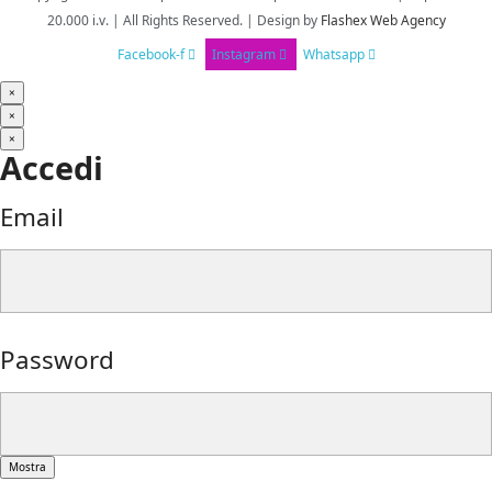
20.000 i.v. | All Rights Reserved. | Design
by
Flashex Web Agency
Facebook-f
Instagram
Whatsapp
×
×
×
Accedi
Email
Password
Mostra