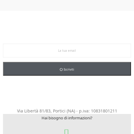
Ricevi le offerte in anteprima!
Iscriviti alla newsletter per restare aggiornato sulle
nostre promo esclusive e riceverai un buono sconto del
5% sul primo ordine.
Iscriviti
Via Libertà 81/83, Portici (NA) - p.iva: 10831801211
Hai bisogno di informazioni?