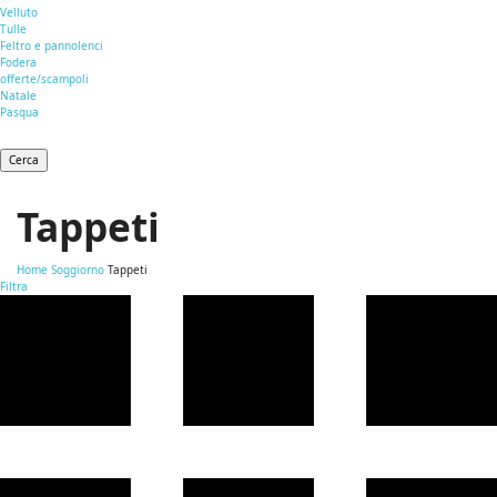
Velluto
Tulle
Feltro e pannolenci
Fodera
offerte/scampoli
Natale
Pasqua
Cerca
Tappeti
Home
Soggiorno
Tappeti
Filtra