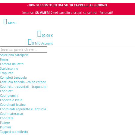
-10% DI SCONTO EXTRA SU 10 CARRELLI AL GIORNO.
Inserisci
SUMMER10
nel carrello e scopri se sei tra i fortunati!
Menu
0
0,00 €
Il Mio Account
Seleziona categoria
Home
Camera da letto
Scaldasonno
Trapunte
Completi Lenzuola
Lenzuola flanella - caldo cotone
Copriletti trapuntati - trapuntini
Copriletti
Copripiumini
Coperte e Plaid
Coordinati lettino
Coordinati copriletto e lenzuola
Coprimaterasso
Coprirete
Federe
Piumini
Tappeti scendiletto