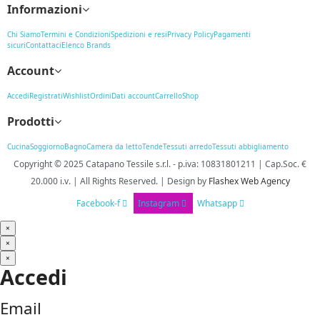
Informazioni
Chi Siamo
Termini e Condizioni
Spedizioni e resi
Privacy Policy
Pagamenti
sicuri
Contattaci
Elenco Brands
Account
Accedi
Registrati
Wishlist
Ordini
Dati account
Carrello
Shop
Prodotti
Cucina
Soggiorno
Bagno
Camera da letto
Tende
Tessuti arredo
Tessuti abbigliamento
Copyright © 2025
Catapano Tessile s.r.l.
-
p.iva: 10831801211 | Cap.Soc. €
20.000 i.v. | All Rights Reserved. | Design
by
Flashex Web Agency
Facebook-f
Instagram
Whatsapp
×
×
×
Accedi
Email