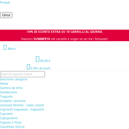
Pasqua
Cerca
-10% DI SCONTO EXTRA SU 10 CARRELLI AL GIORNO.
Inserisci
SUMMER10
nel carrello e scopri se sei tra i fortunati!
Menu
0
0,00 €
Il Mio Account
Seleziona categoria
Home
Camera da letto
Scaldasonno
Trapunte
Completi Lenzuola
Lenzuola flanella - caldo cotone
Copriletti trapuntati - trapuntini
Copriletti
Copripiumini
Coperte e Plaid
Coordinati lettino