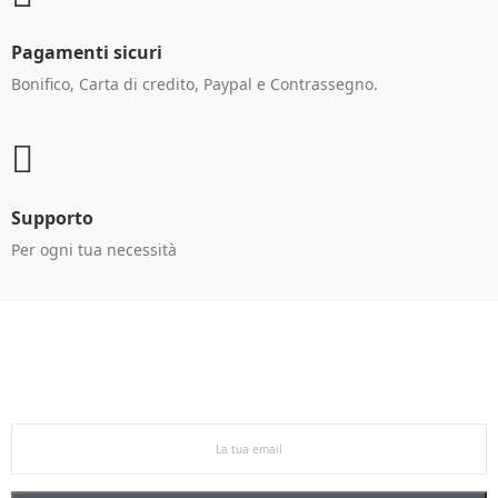
Pagamenti sicuri
Bonifico, Carta di credito, Paypal e Contrassegno.
Supporto
Per ogni tua necessità
Ricevi le offerte in anteprima!
Iscriviti alla newsletter per restare aggiornato sulle
nostre promo esclusive e riceverai un buono sconto del
5% sul primo ordine.