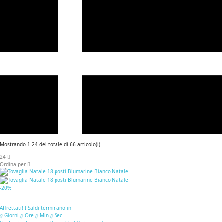
Mostrando 1-24 del totale di 66 articolo(i)
24
Ordina per
-20%
Affrettati! I Saldi terminano in
Giorni
Ore
Min
Sec