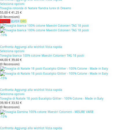
Seleziona opzioni
Tovaglia rotonda di Natale fiandra lurex di Dreams
55,00 €
41,25 €
(
0
Recensioni
)
ROSSO
SILVER
ORO
-10%
Confronta
Aggiungi alla wishlist
Vista rapida
Seleziona opzioni
Tovaglia bianca 100% cotone Maestri Cotonieri TAG 18 posti
44,00 €
39,60 €
(
0
Recensioni
)
-15%
Confronta
Aggiungi alla wishlist
Vista rapida
Seleziona opzioni
Tovaglia di Natale 18 posti Eucalipto Glitter - 100% Cotone - Made in Italy
39,90 €
33,92 €
(
0
Recensioni
)
-15%
Confronta
Aggiungi alla wishlist
Vista rapida