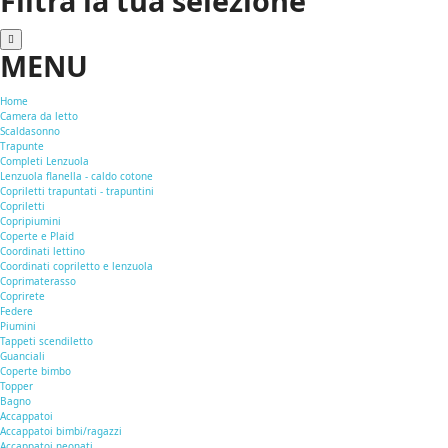
Filtra la tua selezione
MENU
Home
Camera da letto
Scaldasonno
Trapunte
Completi Lenzuola
Lenzuola flanella - caldo cotone
Copriletti trapuntati - trapuntini
Copriletti
Copripiumini
Coperte e Plaid
Coordinati lettino
Coordinati copriletto e lenzuola
Coprimaterasso
Coprirete
Federe
Piumini
Tappeti scendiletto
Guanciali
Coperte bimbo
Topper
Bagno
Accappatoi
Accappatoi bimbi/ragazzi
Accappatoi neonati