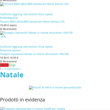
(
0
Recensioni
)
Confronta
Aggiungi alla wishlist
Vista rapida
PERSONALIZZA
Tessuto RASO JACQUARD damascato Rosso altezza 335
19,90 €
metro
(
0
Recensioni
)
-25%
Confronta
Aggiungi alla wishlist
Vista rapida
Seleziona opzioni
Tovaglia copritavolo Natale in cotone decoration 140x180
19,90 €
14,93 €
(
0
Recensioni
)
ROSSO
Beige
1
2
3
Successivo »
Natale
Prodotti in evidenza