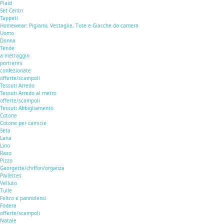
Plaid
Set Centri
Tappeti
Homewear: Pigiami, Vestaglie, Tute e Giacche da camera
Uomo
Donna
Tende
a metraggio
portierini
confezionate
offerte/scampoli
Tessuti Arredo
Tessuti Arredo al metro
offerte/scampoli
Tessuti Abbigliamento
Cotone
Cotone per camicie
Seta
Lana
Lino
Raso
Pizzo
Georgette/chiffon/organza
Pailettes
Velluto
Tulle
Feltro e pannolenci
Fodera
offerte/scampoli
Natale