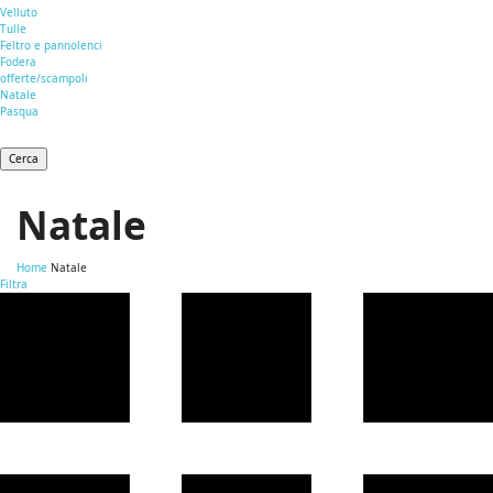
Velluto
Tulle
Feltro e pannolenci
Fodera
offerte/scampoli
Natale
Pasqua
Cerca
Natale
Home
Natale
Filtra