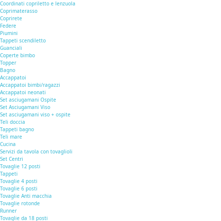
Coordinati copriletto e lenzuola
Coprimaterasso
Coprirete
Federe
Piumini
Tappeti scendiletto
Guanciali
Coperte bimbo
Topper
Bagno
Accappatoi
Accappatoi bimbi/ragazzi
Accappatoi neonati
Set asciugamani Ospite
Set Asciugamani Viso
Set asciugamani viso + ospite
Teli doccia
Tappeti bagno
Teli mare
Cucina
Servizi da tavola con tovaglioli
Set Centri
Tovaglie 12 posti
Tappeti
Tovaglie 4 posti
Tovaglie 6 posti
Tovaglie Anti macchia
Tovaglie rotonde
Runner
Tovaglie da 18 posti