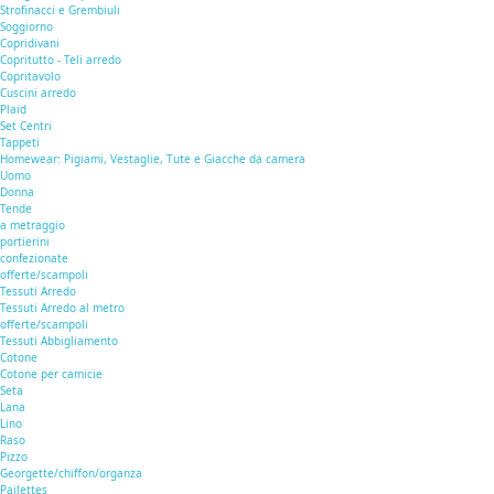
Strofinacci e Grembiuli
Soggiorno
Copridivani
Copritutto - Teli arredo
Copritavolo
Cuscini arredo
Plaid
Set Centri
Tappeti
Homewear: Pigiami, Vestaglie, Tute e Giacche da camera
Uomo
Donna
Tende
a metraggio
portierini
confezionate
offerte/scampoli
Tessuti Arredo
Tessuti Arredo al metro
offerte/scampoli
Tessuti Abbigliamento
Cotone
Cotone per camicie
Seta
Lana
Lino
Raso
Pizzo
Georgette/chiffon/organza
Pailettes