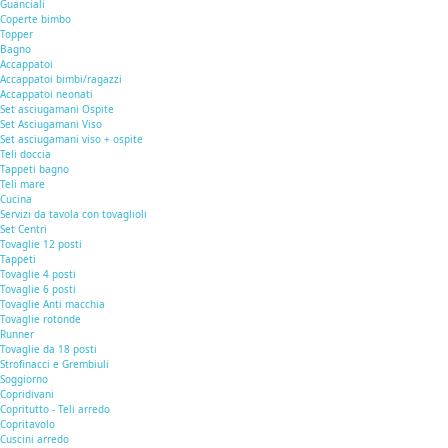
Guanciali
Coperte bimbo
Topper
Bagno
Accappatoi
Accappatoi bimbi/ragazzi
Accappatoi neonati
Set asciugamani Ospite
Set Asciugamani Viso
Set asciugamani viso + ospite
Teli doccia
Tappeti bagno
Teli mare
Cucina
Servizi da tavola con tovaglioli
Set Centri
Tovaglie 12 posti
Tappeti
Tovaglie 4 posti
Tovaglie 6 posti
Tovaglie Anti macchia
Tovaglie rotonde
Runner
Tovaglie da 18 posti
Strofinacci e Grembiuli
Soggiorno
Copridivani
Copritutto - Teli arredo
Copritavolo
Cuscini arredo