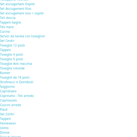
Set asciugamani Ospite
Set Asciugamani Viso
Set asciugamani viso + ospite
Teli doccia
Tappeti bagno
Teli mare
Cucina
Servizi da tavola con tovaglioli
Set Centri
Tovaglie 12 posti
Tappeti
Tovaglie 4 posti
Tovaglie 6 posti
Tovaglie Anti macchia
Tovaglie rotonde
Runner
Tovaglie da 18 posti
Strofinacci e Grembiuli
Soggiorno
Copridivani
Copritutto - Teli arredo
Copritavolo
Cuscini arredo
Plaid
Set Centri
Tappeti
Homewear
Uomo
Donna
Tessuti Arredo