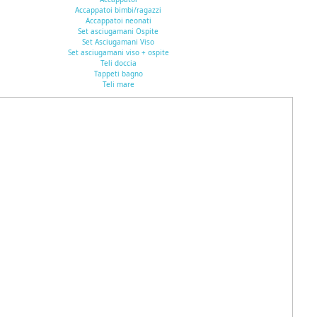
Accappatoi bimbi/ragazzi
Accappatoi neonati
Set asciugamani Ospite
Set Asciugamani Viso
Set asciugamani viso + ospite
Teli doccia
Tappeti bagno
Teli mare