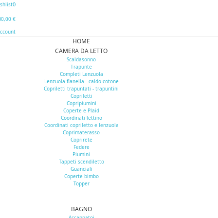
0
shlist
0
0,00 €
Account
HOME
CAMERA DA LETTO
Scaldasonno
Trapunte
Completi Lenzuola
Lenzuola flanella - caldo cotone
Copriletti trapuntati - trapuntini
Copriletti
Copripiumini
Coperte e Plaid
Coordinati lettino
Coordinati copriletto e lenzuola
Coprimaterasso
Coprirete
Federe
Piumini
Tappeti scendiletto
Guanciali
Coperte bimbo
Topper
BAGNO
Accappatoi