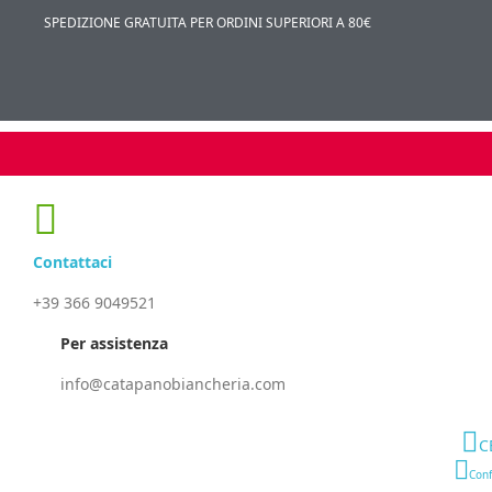
SPEDIZIONE GRATUITA PER ORDINI SUPERIORI A 80€
Contattaci
+39 366 9049521
Per assistenza
info@catapanobiancheria.com
C
Conf