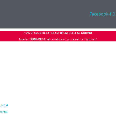
Facebook-f
-10% DI SCONTO EXTRA SU 10 CARRELLI AL GIORNO.
Inserisci
SUMMER10
nel carrello e scopri se sei tra i fortunati!
ERCA
0
ronta