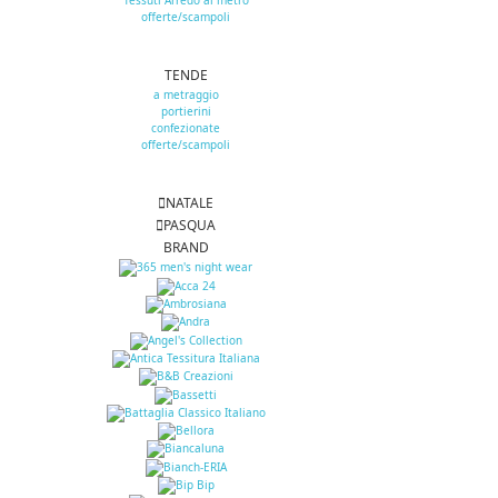
Tessuti Arredo al metro
offerte/scampoli
TENDE
a metraggio
portierini
confezionate
offerte/scampoli
NATALE
PASQUA
BRAND