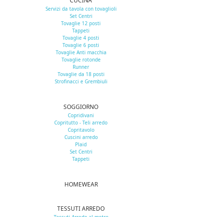
CUCINA
Servizi da tavola con tovaglioli
Set Centri
Tovaglie 12 posti
Tappeti
Tovaglie 4 posti
Tovaglie 6 posti
Tovaglie Anti macchia
Tovaglie rotonde
Runner
Tovaglie da 18 posti
Strofinacci e Grembiuli
SOGGIORNO
Copridivani
Copritutto - Teli arredo
Copritavolo
Cuscini arredo
Plaid
Set Centri
Tappeti
HOMEWEAR
TESSUTI ARREDO