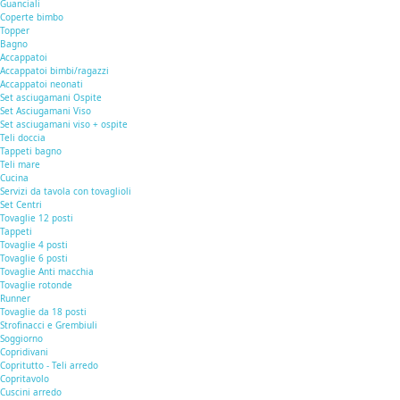
Guanciali
Coperte bimbo
Topper
Bagno
Accappatoi
Accappatoi bimbi/ragazzi
Accappatoi neonati
Set asciugamani Ospite
Set Asciugamani Viso
Set asciugamani viso + ospite
Teli doccia
Tappeti bagno
Teli mare
Cucina
Servizi da tavola con tovaglioli
Set Centri
Tovaglie 12 posti
Tappeti
Tovaglie 4 posti
Tovaglie 6 posti
Tovaglie Anti macchia
Tovaglie rotonde
Runner
Tovaglie da 18 posti
Strofinacci e Grembiuli
Soggiorno
Copridivani
Copritutto - Teli arredo
Copritavolo
Cuscini arredo