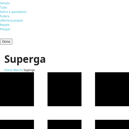
Velluto
Tulle
Feltro e pannolenci
Fodera
offerte/scampoli
Natale
Pasqua
Cerca
Superga
Home
Marchi
Superga