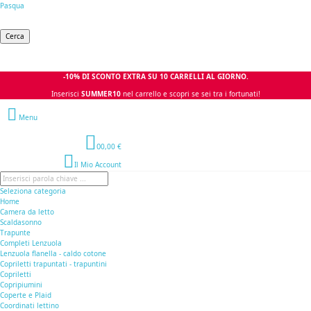
Pasqua
Cerca
-10% DI SCONTO EXTRA SU 10 CARRELLI AL GIORNO.
Inserisci
SUMMER10
nel carrello e scopri se sei tra i fortunati!
Menu
0
0,00 €
Il Mio Account
Seleziona categoria
Home
Camera da letto
Scaldasonno
Trapunte
Completi Lenzuola
Lenzuola flanella - caldo cotone
Copriletti trapuntati - trapuntini
Copriletti
Copripiumini
Coperte e Plaid
Coordinati lettino