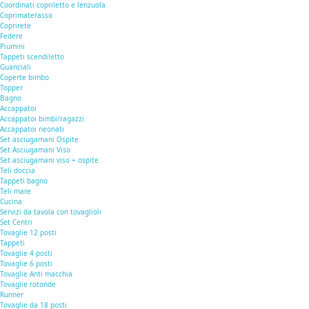
Coordinati copriletto e lenzuola
Coprimaterasso
Coprirete
Federe
Piumini
Tappeti scendiletto
Guanciali
Coperte bimbo
Topper
Bagno
Accappatoi
Accappatoi bimbi/ragazzi
Accappatoi neonati
Set asciugamani Ospite
Set Asciugamani Viso
Set asciugamani viso + ospite
Teli doccia
Tappeti bagno
Teli mare
Cucina
Servizi da tavola con tovaglioli
Set Centri
Tovaglie 12 posti
Tappeti
Tovaglie 4 posti
Tovaglie 6 posti
Tovaglie Anti macchia
Tovaglie rotonde
Runner
Tovaglie da 18 posti