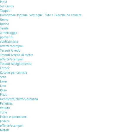
Plaid
Set Centri
Tappeti
Homewear: Pigiami, Vestaglie, Tute e Giacche da camera
Uomo
Donna
Tende
a metraggio
portierini
confezionate
offerte/scampoli
Tessuti Arredo
Tessuti Arredo al metro
offerte/scampoli
Tessuti Abbigliamento
Cotone
Cotone per camicie
Seta
Lana
Lino
Raso
Pizzo
Georgette/chiffon/organza
Pailettes
Velluto
Tulle
Feltro e pannolenci
Fodera
offerte/scampoli
Natale