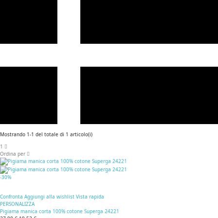
Mostrando 1-1 del totale di 1 articolo(i)
1
Ordina per
-30%
Confronta
Aggiungi alla wishlist
Vista rapida
PERSONALIZZA
Pigiama manica corta 100% cotone Superga 24221