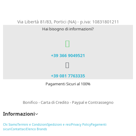
Via Libertà 81/83, Portici (NA) - p.iva: 10831801211
Hai bisogno di informazioni?
+39 366 9049521​
+39 081 7763335
Pagamenti Sicuri al 100%
Bonifico - Carta di Credito - Paypal e Contrassegno
Informazioni
Chi Siamo
Termini e Condizioni
Spedizioni e resi
Privacy Policy
Pagamenti
sicuri
Contattaci
Elenco Brands