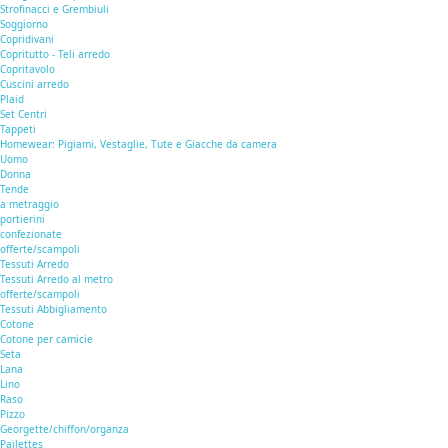
Strofinacci e Grembiuli
Soggiorno
Copridivani
Copritutto - Teli arredo
Copritavolo
Cuscini arredo
Plaid
Set Centri
Tappeti
Homewear: Pigiami, Vestaglie, Tute e Giacche da camera
Uomo
Donna
Tende
a metraggio
portierini
confezionate
offerte/scampoli
Tessuti Arredo
Tessuti Arredo al metro
offerte/scampoli
Tessuti Abbigliamento
Cotone
Cotone per camicie
Seta
Lana
Lino
Raso
Pizzo
Georgette/chiffon/organza
Pailettes