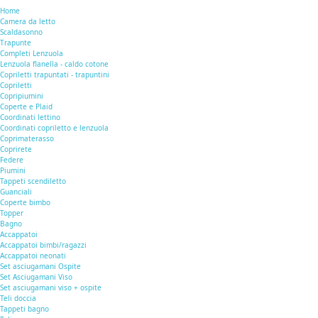
Home
Camera da letto
Scaldasonno
Trapunte
Completi Lenzuola
Lenzuola flanella - caldo cotone
Copriletti trapuntati - trapuntini
Copriletti
Copripiumini
Coperte e Plaid
Coordinati lettino
Coordinati copriletto e lenzuola
Coprimaterasso
Coprirete
Federe
Piumini
Tappeti scendiletto
Guanciali
Coperte bimbo
Topper
Bagno
Accappatoi
Accappatoi bimbi/ragazzi
Accappatoi neonati
Set asciugamani Ospite
Set Asciugamani Viso
Set asciugamani viso + ospite
Teli doccia
Tappeti bagno