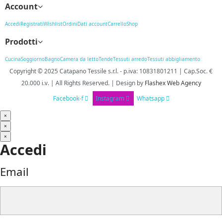
Account
Accedi
Registrati
Wishlist
Ordini
Dati account
Carrello
Shop
Prodotti
Cucina
Soggiorno
Bagno
Camera da letto
Tende
Tessuti arredo
Tessuti abbigliamento
Copyright © 2025
Catapano Tessile s.r.l.
-
p.iva: 10831801211 | Cap.Soc. €
20.000 i.v. | All Rights Reserved. | Design
by
Flashex Web Agency
Facebook-f
Instagram
Whatsapp
×
×
×
Accedi
Email