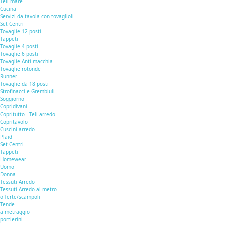
Teli mare
Cucina
Servizi da tavola con tovaglioli
Set Centri
Tovaglie 12 posti
Tappeti
Tovaglie 4 posti
Tovaglie 6 posti
Tovaglie Anti macchia
Tovaglie rotonde
Runner
Tovaglie da 18 posti
Strofinacci e Grembiuli
Soggiorno
Copridivani
Copritutto - Teli arredo
Copritavolo
Cuscini arredo
Plaid
Set Centri
Tappeti
Homewear
Uomo
Donna
Tessuti Arredo
Tessuti Arredo al metro
offerte/scampoli
Tende
a metraggio
portierini