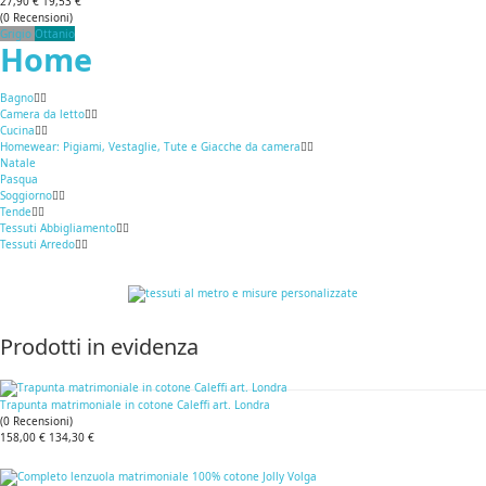
27,90 €
19,53 €
(
0
Recensioni
)
Grigio
Ottanio
Home
Bagno
Camera da letto
Cucina
Homewear: Pigiami, Vestaglie, Tute e Giacche da camera
Natale
Pasqua
Soggiorno
Tende
Tessuti Abbigliamento
Tessuti Arredo
Prodotti in evidenza
Trapunta matrimoniale in cotone Caleffi art. Londra
(
0
Recensioni
)
158,00 €
134,30 €