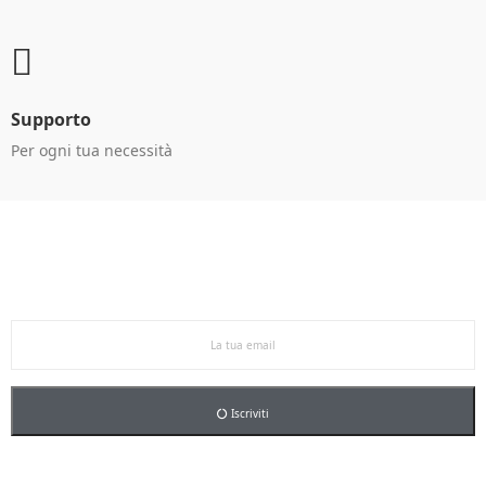
Supporto
Per ogni tua necessità
Ricevi le offerte in anteprima!
Iscriviti alla newsletter per restare aggiornato sulle
nostre promo esclusive e riceverai un buono sconto del
5% sul primo ordine.
Iscriviti