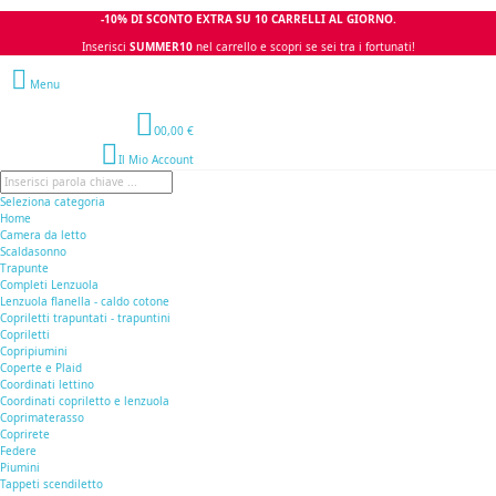
-10% DI SCONTO EXTRA SU 10 CARRELLI AL GIORNO.
Inserisci
SUMMER10
nel carrello e scopri se sei tra i fortunati!
Menu
0
0,00 €
Il Mio Account
Seleziona categoria
Home
Camera da letto
Scaldasonno
Trapunte
Completi Lenzuola
Lenzuola flanella - caldo cotone
Copriletti trapuntati - trapuntini
Copriletti
Copripiumini
Coperte e Plaid
Coordinati lettino
Coordinati copriletto e lenzuola
Coprimaterasso
Coprirete
Federe
Piumini
Tappeti scendiletto