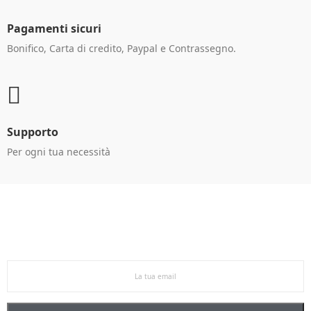
Pagamenti sicuri
Bonifico, Carta di credito, Paypal e Contrassegno.
Supporto
Per ogni tua necessità
Ricevi le offerte in anteprima!
Iscriviti alla newsletter per restare aggiornato sulle
nostre promo esclusive e riceverai un buono sconto del
5% sul primo ordine.