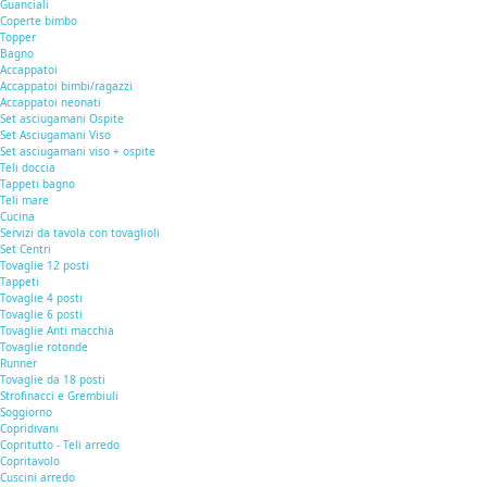
Guanciali
Coperte bimbo
Topper
Bagno
Accappatoi
Accappatoi bimbi/ragazzi
Accappatoi neonati
Set asciugamani Ospite
Set Asciugamani Viso
Set asciugamani viso + ospite
Teli doccia
Tappeti bagno
Teli mare
Cucina
Servizi da tavola con tovaglioli
Set Centri
Tovaglie 12 posti
Tappeti
Tovaglie 4 posti
Tovaglie 6 posti
Tovaglie Anti macchia
Tovaglie rotonde
Runner
Tovaglie da 18 posti
Strofinacci e Grembiuli
Soggiorno
Copridivani
Copritutto - Teli arredo
Copritavolo
Cuscini arredo