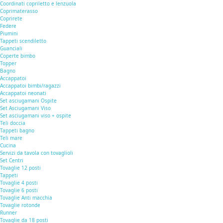
Coordinati copriletto e lenzuola
Coprimaterasso
Coprirete
Federe
Piumini
Tappeti scendiletto
Guanciali
Coperte bimbo
Topper
Bagno
Accappatoi
Accappatoi bimbi/ragazzi
Accappatoi neonati
Set asciugamani Ospite
Set Asciugamani Viso
Set asciugamani viso + ospite
Teli doccia
Tappeti bagno
Teli mare
Cucina
Servizi da tavola con tovaglioli
Set Centri
Tovaglie 12 posti
Tappeti
Tovaglie 4 posti
Tovaglie 6 posti
Tovaglie Anti macchia
Tovaglie rotonde
Runner
Tovaglie da 18 posti