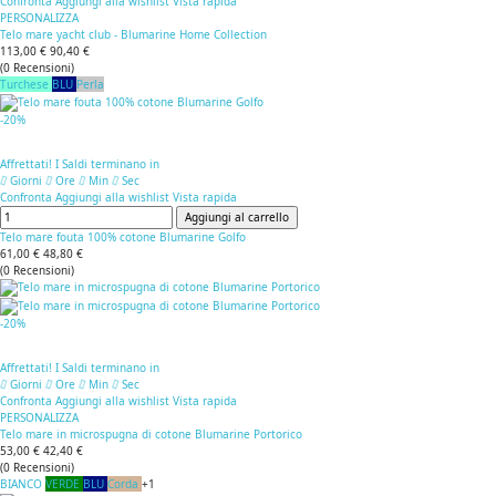
Confronta
Aggiungi alla wishlist
Vista rapida
PERSONALIZZA
Telo mare yacht club - Blumarine Home Collection
113,00 €
90,40 €
(
0
Recensioni
)
Turchese
BLU
Perla
-20%
Affrettati! I Saldi terminano in
Giorni
Ore
Min
Sec
Confronta
Aggiungi alla wishlist
Vista rapida
Aggiungi al carrello
Telo mare fouta 100% cotone Blumarine Golfo
61,00 €
48,80 €
(
0
Recensioni
)
-20%
Affrettati! I Saldi terminano in
Giorni
Ore
Min
Sec
Confronta
Aggiungi alla wishlist
Vista rapida
PERSONALIZZA
Telo mare in microspugna di cotone Blumarine Portorico
53,00 €
42,40 €
(
0
Recensioni
)
BIANCO
VERDE
BLU
Corda
+1