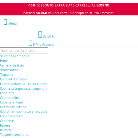
-10% DI SCONTO EXTRA SU 10 CARRELLI AL GIORNO.
Inserisci
SUMMER10
nel carrello e scopri se sei tra i fortunati!
Menu
0
0,00 €
Il Mio Account
Seleziona categoria
Home
Camera da letto
Scaldasonno
Trapunte
Completi Lenzuola
Lenzuola flanella - caldo cotone
Copriletti trapuntati - trapuntini
Copriletti
Copripiumini
Coperte e Plaid
Coordinati lettino
Coordinati copriletto e lenzuola
Coprimaterasso
Coprirete
Federe
Piumini
Tappeti scendiletto