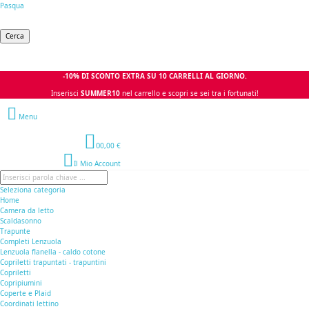
Pasqua
Cerca
-10% DI SCONTO EXTRA SU 10 CARRELLI AL GIORNO.
Inserisci
SUMMER10
nel carrello e scopri se sei tra i fortunati!
Menu
0
0,00 €
Il Mio Account
Seleziona categoria
Home
Camera da letto
Scaldasonno
Trapunte
Completi Lenzuola
Lenzuola flanella - caldo cotone
Copriletti trapuntati - trapuntini
Copriletti
Copripiumini
Coperte e Plaid
Coordinati lettino