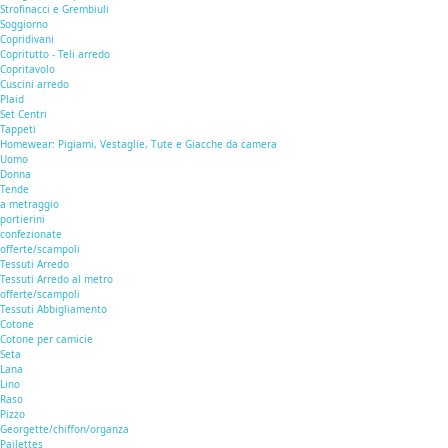
Strofinacci e Grembiuli
Soggiorno
Copridivani
Copritutto - Teli arredo
Copritavolo
Cuscini arredo
Plaid
Set Centri
Tappeti
Homewear: Pigiami, Vestaglie, Tute e Giacche da camera
Uomo
Donna
Tende
a metraggio
portierini
confezionate
offerte/scampoli
Tessuti Arredo
Tessuti Arredo al metro
offerte/scampoli
Tessuti Abbigliamento
Cotone
Cotone per camicie
Seta
Lana
Lino
Raso
Pizzo
Georgette/chiffon/organza
Pailettes