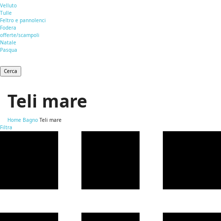
Velluto
Tulle
Feltro e pannolenci
Fodera
offerte/scampoli
Natale
Pasqua
Cerca
Teli mare
Home
Bagno
Teli mare
Filtra