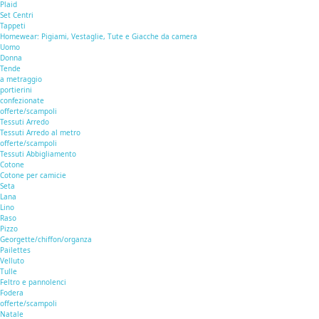
Plaid
Set Centri
Tappeti
Homewear: Pigiami, Vestaglie, Tute e Giacche da camera
Uomo
Donna
Tende
a metraggio
portierini
confezionate
offerte/scampoli
Tessuti Arredo
Tessuti Arredo al metro
offerte/scampoli
Tessuti Abbigliamento
Cotone
Cotone per camicie
Seta
Lana
Lino
Raso
Pizzo
Georgette/chiffon/organza
Pailettes
Velluto
Tulle
Feltro e pannolenci
Fodera
offerte/scampoli
Natale