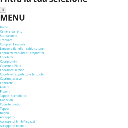
MENU
Home
Camera da letto
Scaldasonno
Trapunte
Completi Lenzuola
Lenzuola flanella - caldo cotone
Copriletti trapuntati - trapuntini
Copriletti
Copripiumini
Coperte e Plaid
Coordinati lettino
Coordinati copriletto e lenzuola
Coprimaterasso
Coprirete
Federe
Piumini
Tappeti scendiletto
Guanciali
Coperte bimbo
Topper
Bagno
Accappatoi
Accappatoi bimbi/ragazzi
Accappatoi neonati