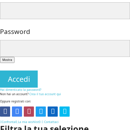
Password
Mostra
Accedi
Hai dimenticato la password?
Non hai un account?
Crea il tuo account qui
Oppure registrati con:
Confronta
0
La mia wishlist
0
Contattaci
Filtra la tua selezione