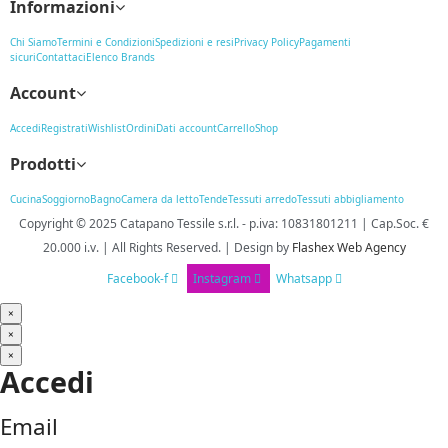
Informazioni
Chi Siamo
Termini e Condizioni
Spedizioni e resi
Privacy Policy
Pagamenti
sicuri
Contattaci
Elenco Brands
Account
Accedi
Registrati
Wishlist
Ordini
Dati account
Carrello
Shop
Prodotti
Cucina
Soggiorno
Bagno
Camera da letto
Tende
Tessuti arredo
Tessuti abbigliamento
Copyright © 2025
Catapano Tessile s.r.l.
-
p.iva: 10831801211 | Cap.Soc. €
20.000 i.v. | All Rights Reserved. | Design
by
Flashex Web Agency
Facebook-f
Instagram
Whatsapp
×
×
×
Accedi
Email