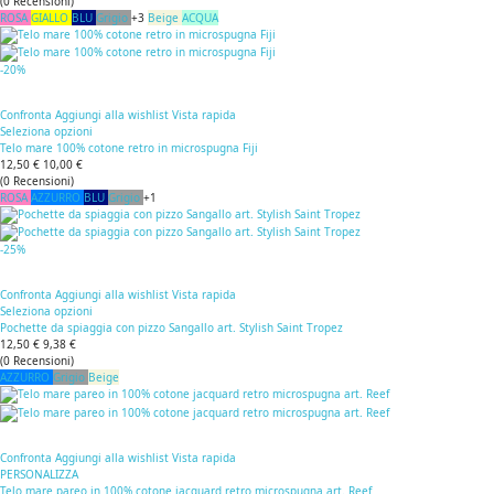
(
0
Recensioni
)
ROSA
GIALLO
BLU
Grigio
+3
Beige
ACQUA
-20%
Confronta
Aggiungi alla wishlist
Vista rapida
Seleziona opzioni
Telo mare 100% cotone retro in microspugna Fiji
12,50 €
10,00 €
(
0
Recensioni
)
ROSA
AZZURRO
BLU
Grigio
+1
-25%
Confronta
Aggiungi alla wishlist
Vista rapida
Seleziona opzioni
Pochette da spiaggia con pizzo Sangallo art. Stylish Saint Tropez
12,50 €
9,38 €
(
0
Recensioni
)
AZZURRO
Grigio
Beige
Confronta
Aggiungi alla wishlist
Vista rapida
PERSONALIZZA
Telo mare pareo in 100% cotone jacquard retro microspugna art. Reef