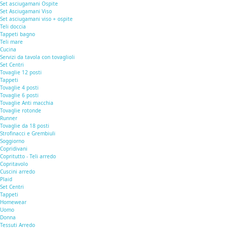
Set asciugamani Ospite
Set Asciugamani Viso
Set asciugamani viso + ospite
Teli doccia
Tappeti bagno
Teli mare
Cucina
Servizi da tavola con tovaglioli
Set Centri
Tovaglie 12 posti
Tappeti
Tovaglie 4 posti
Tovaglie 6 posti
Tovaglie Anti macchia
Tovaglie rotonde
Runner
Tovaglie da 18 posti
Strofinacci e Grembiuli
Soggiorno
Copridivani
Copritutto - Teli arredo
Copritavolo
Cuscini arredo
Plaid
Set Centri
Tappeti
Homewear
Uomo
Donna
Tessuti Arredo