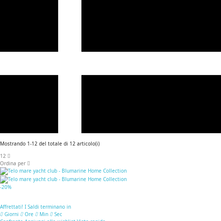
Mostrando 1-12 del totale di 12 articolo(i)
12
Ordina per
-20%
Affrettati! I Saldi terminano in
Giorni
Ore
Min
Sec