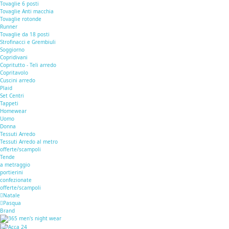
Tovaglie 6 posti
Tovaglie Anti macchia
Tovaglie rotonde
Runner
Tovaglie da 18 posti
Strofinacci e Grembiuli
Soggiorno
Copridivani
Copritutto - Teli arredo
Copritavolo
Cuscini arredo
Plaid
Set Centri
Tappeti
Homewear
Uomo
Donna
Tessuti Arredo
Tessuti Arredo al metro
offerte/scampoli
Tende
a metraggio
portierini
confezionate
offerte/scampoli
Natale
Pasqua
Brand