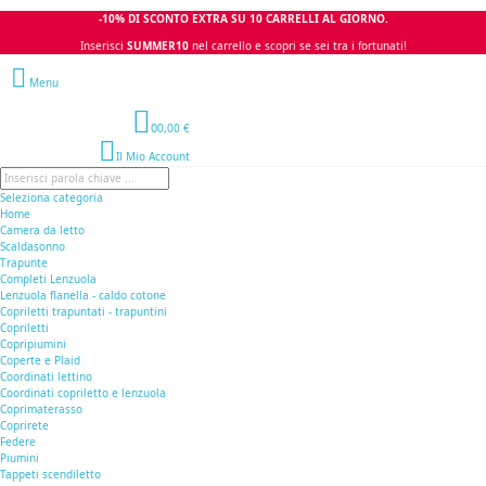
-10% DI SCONTO EXTRA SU 10 CARRELLI AL GIORNO.
Inserisci
SUMMER10
nel carrello e scopri se sei tra i fortunati!
Menu
0
0,00 €
Il Mio Account
Seleziona categoria
Home
Camera da letto
Scaldasonno
Trapunte
Completi Lenzuola
Lenzuola flanella - caldo cotone
Copriletti trapuntati - trapuntini
Copriletti
Copripiumini
Coperte e Plaid
Coordinati lettino
Coordinati copriletto e lenzuola
Coprimaterasso
Coprirete
Federe
Piumini
Tappeti scendiletto