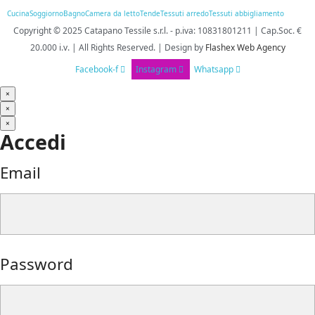
Cucina
Soggiorno
Bagno
Camera da letto
Tende
Tessuti arredo
Tessuti abbigliamento
Copyright © 2025
Catapano Tessile s.r.l.
-
p.iva: 10831801211 | Cap.Soc. €
20.000 i.v. | All Rights Reserved. | Design
by
Flashex Web Agency
Facebook-f
Instagram
Whatsapp
×
×
×
Accedi
Email
Password