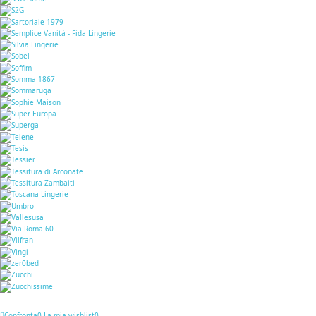
Confronta
0
La mia wishlist
0