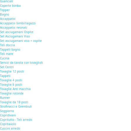
Guanciali
Coperte bimbo
Topper
Bagno
Accappatoi
Accappatoi bimbi/ragazzi
Accappatoi neonati
Set asciugamani Ospite
Set Asciugamani Viso
Set asciugamani viso + ospite
Teli doccia
Tappeti bagno
Teli mare
Cucina
Servizi da tavola con tovaglioli
Set Centri
Tovaglie 12 posti
Tappeti
Tovaglie 4 posti
Tovaglie 6 posti
Tovaglie Anti macchia
Tovaglie rotonde
Runner
Tovaglie da 18 posti
Strofinacci e Grembiuli
Soggiorno
Copridivani
Copritutto - Teli arredo
Copritavolo
Cuscini arredo