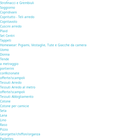
Strofinacci e Grembiuli
Soggiorno
Copridivani
Copritutto - Teli arredo
Copritavolo
Cuscini arredo
Plaid
Set Centri
Tappeti
Homewear: Pigiami, Vestaglie, Tute e Giacche da camera
Uomo
Donna
Tende
a metraggio
portierini
confezionate
offerte/scampoli
Tessuti Arredo
Tessuti Arredo al metro
offerte/scampoli
Tessuti Abbigliamento
Cotone
Cotone per camicie
Seta
Lana
Lino
Raso
Pizzo
Georgette/chiffon/organza
Pailettes