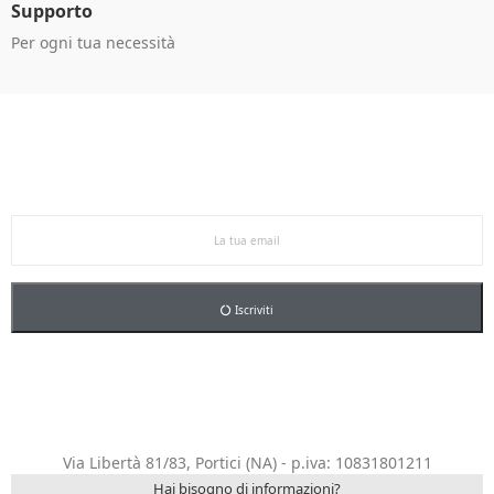
Supporto
Per ogni tua necessità
Ricevi le offerte in anteprima!
Iscriviti alla newsletter per restare aggiornato sulle
nostre promo esclusive e riceverai un buono sconto del
5% sul primo ordine.
Iscriviti
Via Libertà 81/83, Portici (NA) - p.iva: 10831801211
Hai bisogno di informazioni?