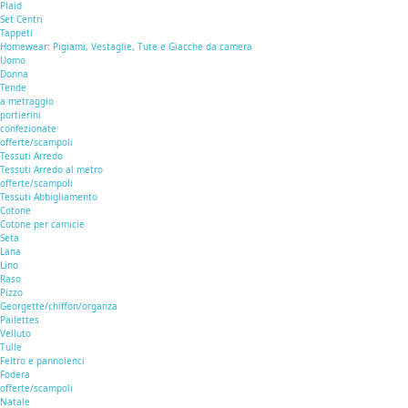
Plaid
Set Centri
Tappeti
Homewear: Pigiami, Vestaglie, Tute e Giacche da camera
Uomo
Donna
Tende
a metraggio
portierini
confezionate
offerte/scampoli
Tessuti Arredo
Tessuti Arredo al metro
offerte/scampoli
Tessuti Abbigliamento
Cotone
Cotone per camicie
Seta
Lana
Lino
Raso
Pizzo
Georgette/chiffon/organza
Pailettes
Velluto
Tulle
Feltro e pannolenci
Fodera
offerte/scampoli
Natale