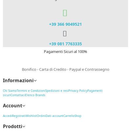
+39 366 9049521​
+39 081 7763335
Pagamenti Sicuri al 100%
Bonifico - Carta di Credito - Paypal e Contrassegno
Informazioni
Chi Siamo
Termini e Condizioni
Spedizioni e resi
Privacy Policy
Pagamenti
sicuri
Contattaci
Elenco Brands
Account
Accedi
Registrati
Wishlist
Ordini
Dati account
Carrello
Shop
Prodotti