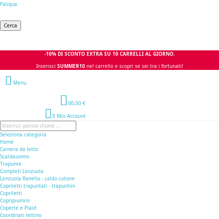
Pasqua
Cerca
-10% DI SCONTO EXTRA SU 10 CARRELLI AL GIORNO.
Inserisci
SUMMER10
nel carrello e scopri se sei tra i fortunati!
Menu
0
0,00 €
Il Mio Account
Seleziona categoria
Home
Camera da letto
Scaldasonno
Trapunte
Completi Lenzuola
Lenzuola flanella - caldo cotone
Copriletti trapuntati - trapuntini
Copriletti
Copripiumini
Coperte e Plaid
Coordinati lettino