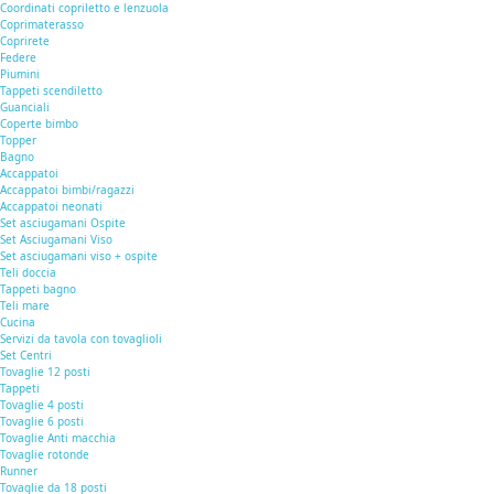
Coordinati copriletto e lenzuola
Coprimaterasso
Coprirete
Federe
Piumini
Tappeti scendiletto
Guanciali
Coperte bimbo
Topper
Bagno
Accappatoi
Accappatoi bimbi/ragazzi
Accappatoi neonati
Set asciugamani Ospite
Set Asciugamani Viso
Set asciugamani viso + ospite
Teli doccia
Tappeti bagno
Teli mare
Cucina
Servizi da tavola con tovaglioli
Set Centri
Tovaglie 12 posti
Tappeti
Tovaglie 4 posti
Tovaglie 6 posti
Tovaglie Anti macchia
Tovaglie rotonde
Runner
Tovaglie da 18 posti