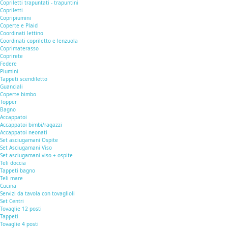
Copriletti trapuntati - trapuntini
Copriletti
Copripiumini
Coperte e Plaid
Coordinati lettino
Coordinati copriletto e lenzuola
Coprimaterasso
Coprirete
Federe
Piumini
Tappeti scendiletto
Guanciali
Coperte bimbo
Topper
Bagno
Accappatoi
Accappatoi bimbi/ragazzi
Accappatoi neonati
Set asciugamani Ospite
Set Asciugamani Viso
Set asciugamani viso + ospite
Teli doccia
Tappeti bagno
Teli mare
Cucina
Servizi da tavola con tovaglioli
Set Centri
Tovaglie 12 posti
Tappeti
Tovaglie 4 posti