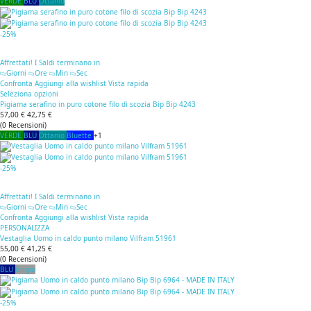
VERDE
BLU
Ottanio
-25%
Affrettati! I Saldi terminano in
Giorni
Ore
Min
Sec
Confronta
Aggiungi alla wishlist
Vista rapida
Seleziona opzioni
Pigiama serafino in puro cotone filo di scozia Bip Bip 4243
57,00 €
42,75 €
(
0
Recensioni
)
VERDE
BLU
Ottanio
Bluette
+1
-25%
Affrettati! I Saldi terminano in
Giorni
Ore
Min
Sec
Confronta
Aggiungi alla wishlist
Vista rapida
PERSONALIZZA
Vestaglia Uomo in caldo punto milano Vilfram 51961
55,00 €
41,25 €
(
0
Recensioni
)
BLU
Grigio
-25%