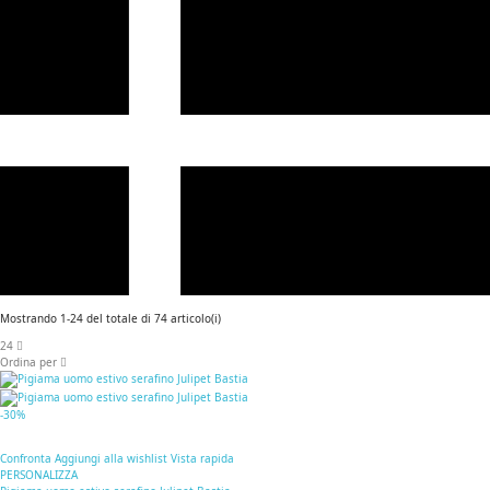
Mostrando 1-24 del totale di 74 articolo(i)
24
Ordina per
-30%
Confronta
Aggiungi alla wishlist
Vista rapida
PERSONALIZZA