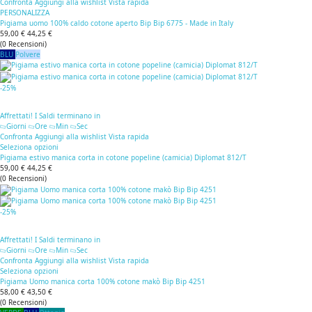
Confronta
Aggiungi alla wishlist
Vista rapida
PERSONALIZZA
Pigiama uomo 100% caldo cotone aperto Bip Bip 6775 - Made in Italy
59,00 €
44,25 €
(
0
Recensioni
)
BLU
Polvere
-25%
Affrettati! I Saldi terminano in
Giorni
Ore
Min
Sec
Confronta
Aggiungi alla wishlist
Vista rapida
Seleziona opzioni
Pigiama estivo manica corta in cotone popeline (camicia) Diplomat 812/T
59,00 €
44,25 €
(
0
Recensioni
)
-25%
Affrettati! I Saldi terminano in
Giorni
Ore
Min
Sec
Confronta
Aggiungi alla wishlist
Vista rapida
Seleziona opzioni
Pigiama Uomo manica corta 100% cotone makò Bip Bip 4251
58,00 €
43,50 €
(
0
Recensioni
)