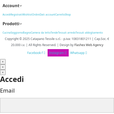
Account
Accedi
Registrati
Wishlist
Ordini
Dati account
Carrello
Shop
Prodotti
Cucina
Soggiorno
Bagno
Camera da letto
Tende
Tessuti arredo
Tessuti abbigliamento
Copyright © 2025
Catapano Tessile s.r.l.
-
p.iva: 10831801211 | Cap.Soc. €
20.000 i.v. | All Rights Reserved. | Design
by
Flashex Web Agency
Facebook-f
Instagram
Whatsapp
×
×
×
Accedi
Email