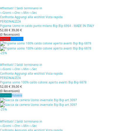
Affrettati! I Saldi terminano in
Giorni
Ore
Min
Sec
Confronta
Aggiungi alla wishlist
Vista rapida
PERSONALIZZA
Pigiama Uomo in caldo punto milano Bip Bip 6964 - MADE IN ITALY
52,00 €
39,00 €
(
0
Recensioni
)
ROSSO
AZZURRO
-25%
Affrettati! I Saldi terminano in
Giorni
Ore
Min
Sec
Confronta
Aggiungi alla wishlist
Vista rapida
PERSONALIZZA
Pigiama uomo 100% caldo cotone aperto avanti Bip Bip 6878
52,00 €
39,00 €
(
0
Recensioni
)
Ottanio
Polvere
-25%
Affrettati! I Saldi terminano in
Giorni
Ore
Min
Sec
Confronta
Aggiungi alla wishlist
Vista rapida