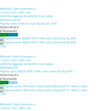
Affrettati! I Saldi terminano in
Giorni
Ore
Min
Sec
Confronta
Aggiungi alla wishlist
Vista rapida
Seleziona opzioni
Pigiama uomo in filo di scozia Bip Bip art. 3247
59,00 €
44,25 €
(
0
Recensioni
)
VERDE
Petrolio
-25%
Affrettati! I Saldi terminano in
Giorni
Ore
Min
Sec
Confronta
Aggiungi alla wishlist
Vista rapida
PERSONALIZZA
Pigiama uomo TAGLIE FORTI 100% caldo cotone Bip Bip 6491
59,00 €
44,25 €
(
0
Recensioni
)
VERDE
Polvere
-25%
Affrettati! I Saldi terminano in
Giorni
Ore
Min
Sec