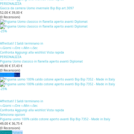
PERSONALIZZA
Giacca da camera Uomo invernale Bip Bip art.3097
52,00 €
39,00 €
(
0
Recensioni
)
-25%
Affrettati! I Saldi terminano in
Giorni
Ore
Min
Sec
Confronta
Aggiungi alla wishlist
Vista rapida
PERSONALIZZA
Pigiama Uomo classico in flanella aperto avanti Diplomat
49,90 €
37,43 €
(
0
Recensioni
)
AZZURRO
BLU
-25%
Affrettati! I Saldi terminano in
Giorni
Ore
Min
Sec
Confronta
Aggiungi alla wishlist
Vista rapida
Seleziona opzioni
Pigiama uomo 100% caldo cotone aperto avanti Bip Bip 7352 - Made in Italy
49,00 €
36,75 €
(
0
Recensioni
)
Ottanio
Polvere