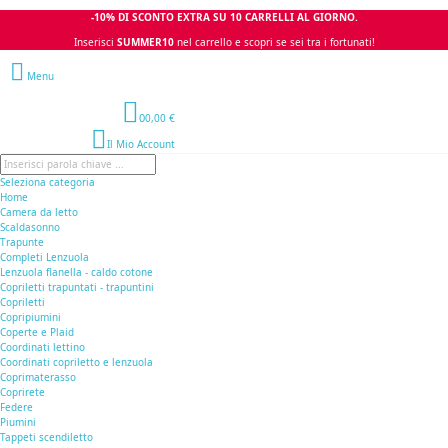
-10% DI SCONTO EXTRA SU 10 CARRELLI AL GIORNO.
Inserisci
SUMMER10
nel carrello e scopri se sei tra i fortunati!
Menu
0
0,00 €
Il Mio Account
Seleziona categoria
Home
Camera da letto
Scaldasonno
Trapunte
Completi Lenzuola
Lenzuola flanella - caldo cotone
Copriletti trapuntati - trapuntini
Copriletti
Copripiumini
Coperte e Plaid
Coordinati lettino
Coordinati copriletto e lenzuola
Coprimaterasso
Coprirete
Federe
Piumini
Tappeti scendiletto