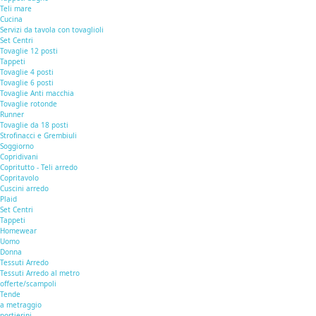
Teli mare
Cucina
Servizi da tavola con tovaglioli
Set Centri
Tovaglie 12 posti
Tappeti
Tovaglie 4 posti
Tovaglie 6 posti
Tovaglie Anti macchia
Tovaglie rotonde
Runner
Tovaglie da 18 posti
Strofinacci e Grembiuli
Soggiorno
Copridivani
Copritutto - Teli arredo
Copritavolo
Cuscini arredo
Plaid
Set Centri
Tappeti
Homewear
Uomo
Donna
Tessuti Arredo
Tessuti Arredo al metro
offerte/scampoli
Tende
a metraggio
portierini