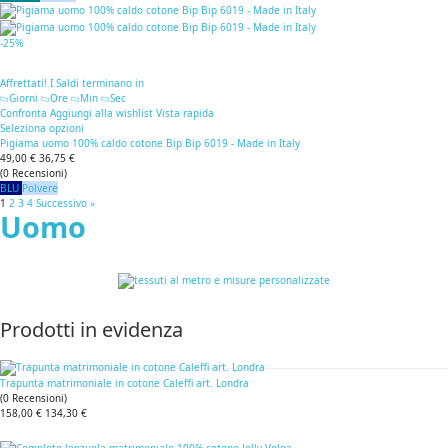
-25%
Affrettati! I Saldi terminano in
Giorni
Ore
Min
Sec
Confronta
Aggiungi alla wishlist
Vista rapida
Seleziona opzioni
Pigiama uomo 100% caldo cotone Bip Bip 6019 - Made in Italy
49,00 €
36,75 €
(
0
Recensioni
)
BLU
Polvere
1
2
3
4
Successivo »
Uomo
Prodotti in evidenza
Trapunta matrimoniale in cotone Caleffi art. Londra
(
0
Recensioni
)
158,00 €
134,30 €