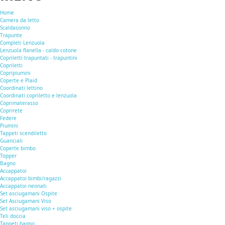
Home
Camera da letto
Scaldasonno
Trapunte
Completi Lenzuola
Lenzuola flanella - caldo cotone
Copriletti trapuntati - trapuntini
Copriletti
Copripiumini
Coperte e Plaid
Coordinati lettino
Coordinati copriletto e lenzuola
Coprimaterasso
Coprirete
Federe
Piumini
Tappeti scendiletto
Guanciali
Coperte bimbo
Topper
Bagno
Accappatoi
Accappatoi bimbi/ragazzi
Accappatoi neonati
Set asciugamani Ospite
Set Asciugamani Viso
Set asciugamani viso + ospite
Teli doccia
Tappeti bagno