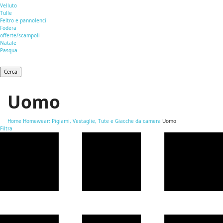
Velluto
Tulle
Feltro e pannolenci
Fodera
offerte/scampoli
Natale
Pasqua
Cerca
Uomo
Home
Homewear: Pigiami, Vestaglie, Tute e Giacche da camera
Uomo
Filtra