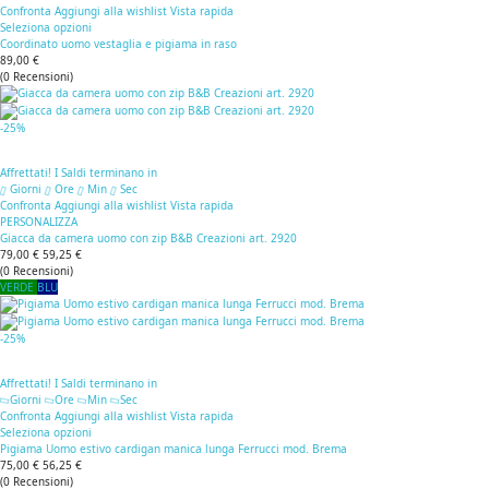
Confronta
Aggiungi alla wishlist
Vista rapida
Seleziona opzioni
Coordinato uomo vestaglia e pigiama in raso
89,00 €
(
0
Recensioni
)
-25%
Affrettati! I Saldi terminano in
Giorni
Ore
Min
Sec
Confronta
Aggiungi alla wishlist
Vista rapida
PERSONALIZZA
Giacca da camera uomo con zip B&B Creazioni art. 2920
79,00 €
59,25 €
(
0
Recensioni
)
VERDE
BLU
-25%
Affrettati! I Saldi terminano in
Giorni
Ore
Min
Sec
Confronta
Aggiungi alla wishlist
Vista rapida
Seleziona opzioni
Pigiama Uomo estivo cardigan manica lunga Ferrucci mod. Brema
75,00 €
56,25 €
(
0
Recensioni
)