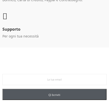
Supporto
Per ogni tua necessità
Ricevi le offerte in anteprima!
Iscriviti alla newsletter per restare aggiornato sulle
nostre promo esclusive e riceverai un buono sconto del
5% sul primo ordine.
Iscriviti