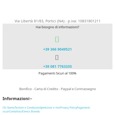
Via Libertà 81/83, Portici (NA) - p.iva: 10831801211
Hai bisogno di informazioni?
+39 366 9049521​
+39 081 7763335
Pagamenti Sicuri al 100%
Bonifico - Carta di Credito - Paypal e Contrassegno
Informazioni
Chi Siamo
Termini e Condizioni
Spedizioni e resi
Privacy Policy
Pagamenti
sicuri
Contattaci
Elenco Brands