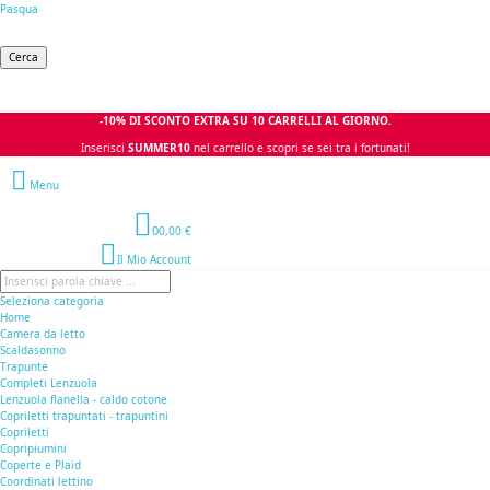
Pasqua
Cerca
-10% DI SCONTO EXTRA SU 10 CARRELLI AL GIORNO.
Inserisci
SUMMER10
nel carrello e scopri se sei tra i fortunati!
Menu
0
0,00 €
Il Mio Account
Seleziona categoria
Home
Camera da letto
Scaldasonno
Trapunte
Completi Lenzuola
Lenzuola flanella - caldo cotone
Copriletti trapuntati - trapuntini
Copriletti
Copripiumini
Coperte e Plaid
Coordinati lettino