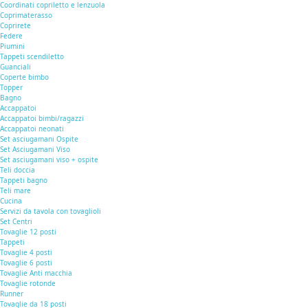
Coordinati copriletto e lenzuola
Coprimaterasso
Coprirete
Federe
Piumini
Tappeti scendiletto
Guanciali
Coperte bimbo
Topper
Bagno
Accappatoi
Accappatoi bimbi/ragazzi
Accappatoi neonati
Set asciugamani Ospite
Set Asciugamani Viso
Set asciugamani viso + ospite
Teli doccia
Tappeti bagno
Teli mare
Cucina
Servizi da tavola con tovaglioli
Set Centri
Tovaglie 12 posti
Tappeti
Tovaglie 4 posti
Tovaglie 6 posti
Tovaglie Anti macchia
Tovaglie rotonde
Runner
Tovaglie da 18 posti