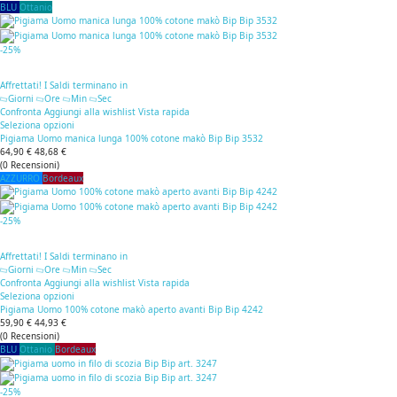
BLU
Ottanio
-25%
Affrettati! I Saldi terminano in
Giorni
Ore
Min
Sec
Confronta
Aggiungi alla wishlist
Vista rapida
Seleziona opzioni
Pigiama Uomo manica lunga 100% cotone makò Bip Bip 3532
64,90 €
48,68 €
(
0
Recensioni
)
AZZURRO
Bordeaux
-25%
Affrettati! I Saldi terminano in
Giorni
Ore
Min
Sec
Confronta
Aggiungi alla wishlist
Vista rapida
Seleziona opzioni
Pigiama Uomo 100% cotone makò aperto avanti Bip Bip 4242
59,90 €
44,93 €
(
0
Recensioni
)
BLU
Ottanio
Bordeaux
-25%