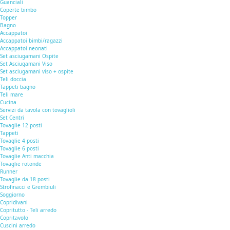
Guanciali
Coperte bimbo
Topper
Bagno
Accappatoi
Accappatoi bimbi/ragazzi
Accappatoi neonati
Set asciugamani Ospite
Set Asciugamani Viso
Set asciugamani viso + ospite
Teli doccia
Tappeti bagno
Teli mare
Cucina
Servizi da tavola con tovaglioli
Set Centri
Tovaglie 12 posti
Tappeti
Tovaglie 4 posti
Tovaglie 6 posti
Tovaglie Anti macchia
Tovaglie rotonde
Runner
Tovaglie da 18 posti
Strofinacci e Grembiuli
Soggiorno
Copridivani
Copritutto - Teli arredo
Copritavolo
Cuscini arredo