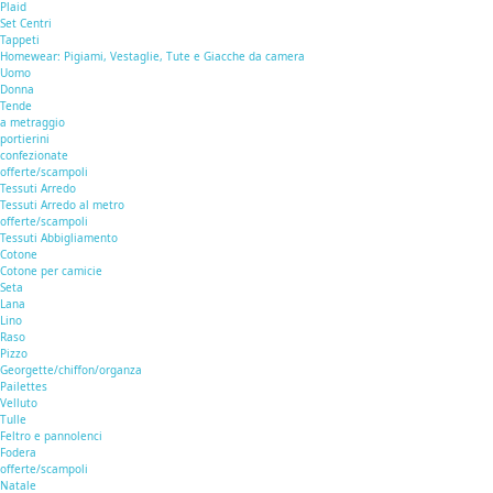
Plaid
Set Centri
Tappeti
Homewear: Pigiami, Vestaglie, Tute e Giacche da camera
Uomo
Donna
Tende
a metraggio
portierini
confezionate
offerte/scampoli
Tessuti Arredo
Tessuti Arredo al metro
offerte/scampoli
Tessuti Abbigliamento
Cotone
Cotone per camicie
Seta
Lana
Lino
Raso
Pizzo
Georgette/chiffon/organza
Pailettes
Velluto
Tulle
Feltro e pannolenci
Fodera
offerte/scampoli
Natale