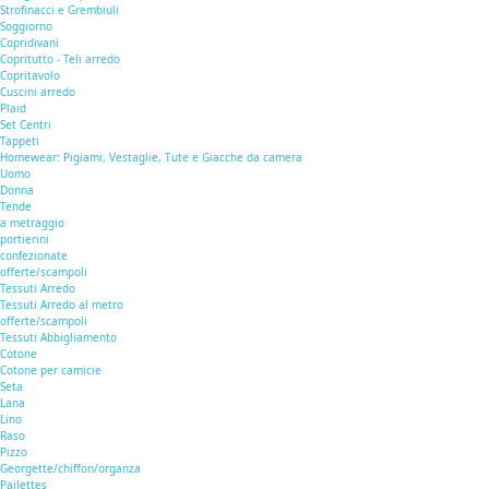
Strofinacci e Grembiuli
Soggiorno
Copridivani
Copritutto - Teli arredo
Copritavolo
Cuscini arredo
Plaid
Set Centri
Tappeti
Homewear: Pigiami, Vestaglie, Tute e Giacche da camera
Uomo
Donna
Tende
a metraggio
portierini
confezionate
offerte/scampoli
Tessuti Arredo
Tessuti Arredo al metro
offerte/scampoli
Tessuti Abbigliamento
Cotone
Cotone per camicie
Seta
Lana
Lino
Raso
Pizzo
Georgette/chiffon/organza
Pailettes