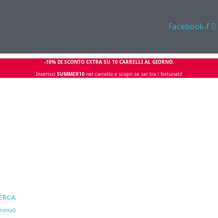
Facebook-f
-10% DI SCONTO EXTRA SU 10 CARRELLI AL GIORNO.
Inserisci
SUMMER10
nel carrello e scopri se sei tra i fortunati!
ERCA
0
ronta