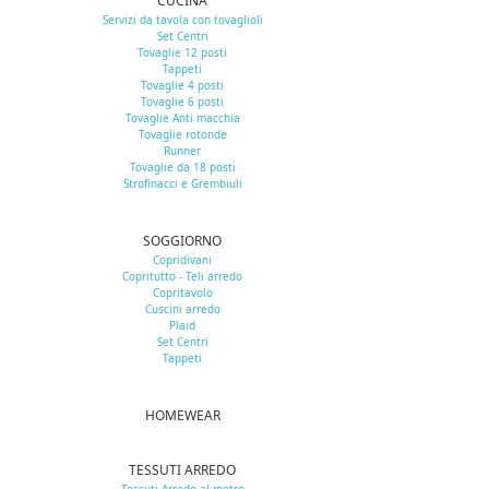
CUCINA
Servizi da tavola con tovaglioli
Set Centri
Tovaglie 12 posti
Tappeti
Tovaglie 4 posti
Tovaglie 6 posti
Tovaglie Anti macchia
Tovaglie rotonde
Runner
Tovaglie da 18 posti
Strofinacci e Grembiuli
SOGGIORNO
Copridivani
Copritutto - Teli arredo
Copritavolo
Cuscini arredo
Plaid
Set Centri
Tappeti
HOMEWEAR
TESSUTI ARREDO