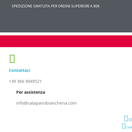
SPEDIZIONE GRATUITA PER ORDINI SUPERIORI A 80€
Contattaci
+39 366 9049521
Per assistenza
info@catapanobiancheria.com
C
Conf