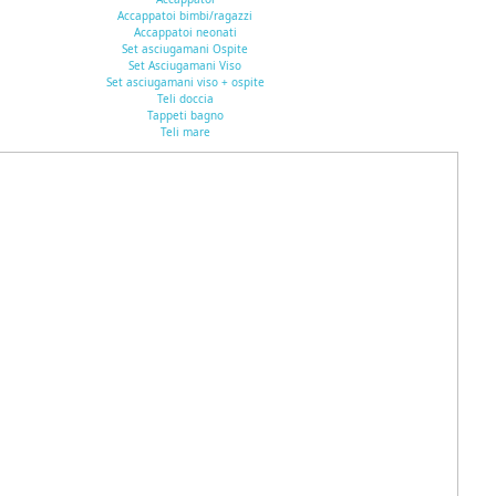
Accappatoi bimbi/ragazzi
Accappatoi neonati
Set asciugamani Ospite
Set Asciugamani Viso
Set asciugamani viso + ospite
Teli doccia
Tappeti bagno
Teli mare