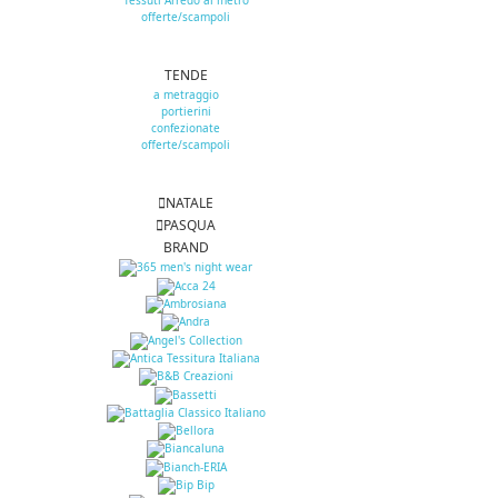
Tessuti Arredo al metro
offerte/scampoli
TENDE
a metraggio
portierini
confezionate
offerte/scampoli
NATALE
PASQUA
BRAND