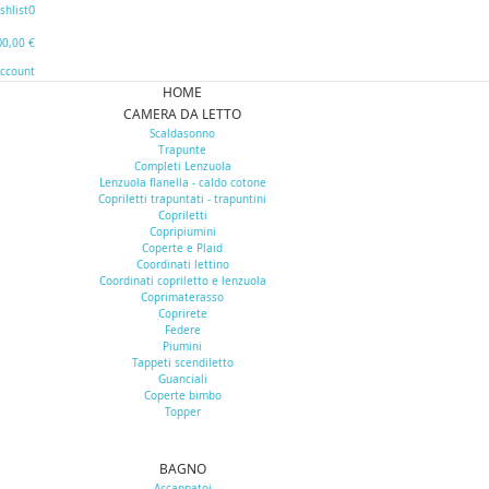
0
shlist
0
0,00 €
Account
HOME
CAMERA DA LETTO
Scaldasonno
Trapunte
Completi Lenzuola
Lenzuola flanella - caldo cotone
Copriletti trapuntati - trapuntini
Copriletti
Copripiumini
Coperte e Plaid
Coordinati lettino
Coordinati copriletto e lenzuola
Coprimaterasso
Coprirete
Federe
Piumini
Tappeti scendiletto
Guanciali
Coperte bimbo
Topper
BAGNO
Accappatoi