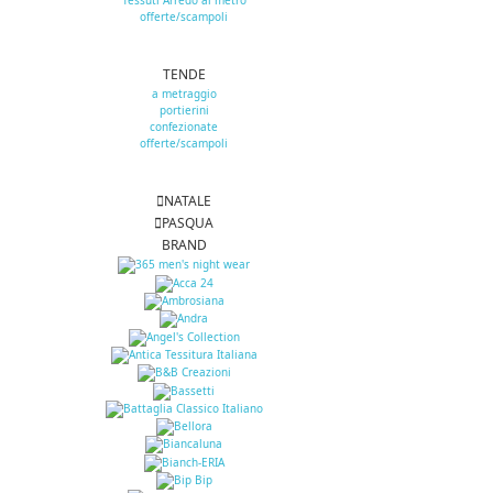
Tessuti Arredo al metro
offerte/scampoli
TENDE
a metraggio
portierini
confezionate
offerte/scampoli
NATALE
PASQUA
BRAND