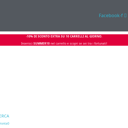
Facebook-f
-10% DI SCONTO EXTRA SU 10 CARRELLI AL GIORNO.
Inserisci
SUMMER10
nel carrello e scopri se sei tra i fortunati!
ERCA
0
ronta