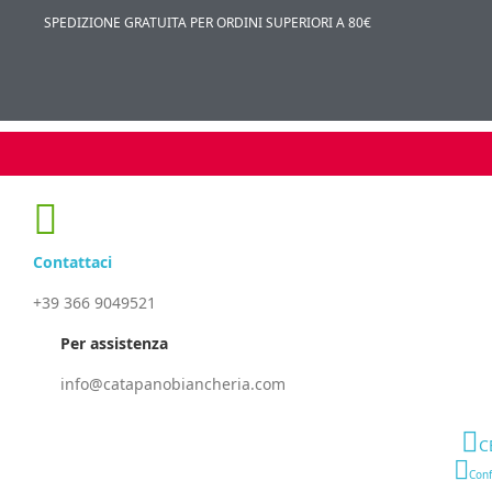
SPEDIZIONE GRATUITA PER ORDINI SUPERIORI A 80€
Contattaci
+39 366 9049521
Per assistenza
info@catapanobiancheria.com
C
Conf