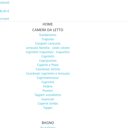
0
shlist
0
0,00 €
Account
HOME
CAMERA DA LETTO
Scaldasonno
Trapunte
Completi Lenzuola
Lenzuola flanella - caldo cotone
Copriletti trapuntati - trapuntini
Copriletti
Copripiumini
Coperte e Plaid
Coordinati lettino
Coordinati copriletto e lenzuola
Coprimaterasso
Coprirete
Federe
Piumini
Tappeti scendiletto
Guanciali
Coperte bimbo
Topper
BAGNO
Accappatoi