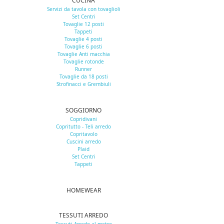
CUCINA
Servizi da tavola con tovaglioli
Set Centri
Tovaglie 12 posti
Tappeti
Tovaglie 4 posti
Tovaglie 6 posti
Tovaglie Anti macchia
Tovaglie rotonde
Runner
Tovaglie da 18 posti
Strofinacci e Grembiuli
SOGGIORNO
Copridivani
Copritutto - Teli arredo
Copritavolo
Cuscini arredo
Plaid
Set Centri
Tappeti
HOMEWEAR
TESSUTI ARREDO