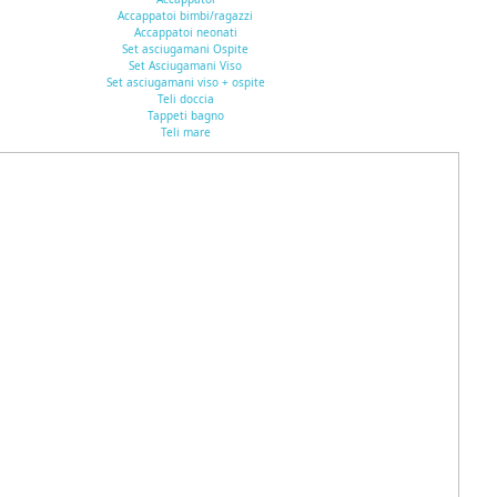
Accappatoi bimbi/ragazzi
Accappatoi neonati
Set asciugamani Ospite
Set Asciugamani Viso
Set asciugamani viso + ospite
Teli doccia
Tappeti bagno
Teli mare