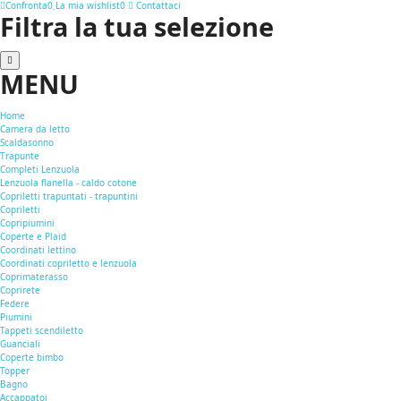
Confronta
0
La mia wishlist
0
Contattaci
Filtra la tua selezione
MENU
Home
Camera da letto
Scaldasonno
Trapunte
Completi Lenzuola
Lenzuola flanella - caldo cotone
Copriletti trapuntati - trapuntini
Copriletti
Copripiumini
Coperte e Plaid
Coordinati lettino
Coordinati copriletto e lenzuola
Coprimaterasso
Coprirete
Federe
Piumini
Tappeti scendiletto
Guanciali
Coperte bimbo
Topper
Bagno
Accappatoi