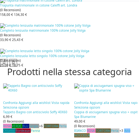
Trapunta matrimoniale in cotone Caleffi art. Londra
(
0
Recensioni
)
158,00 €
134,30 €
Completo lenzuola matrimoniale 100% cotone Jolly Volga
(
0
Recensioni
)
33,90 €
25,43 €
Completo lenzuola letto singolo 100% cotone Jolly Volga
(
0
Recensioni
)
25,00 €
18,75 €
Prodotti nella stessa categoria
Confronta
Aggiungi alla wishlist
Vista rapida
Confronta
Aggiungi alla wishlist
Vista rapi
Seleziona opzioni
Seleziona opzioni
Tappeto Bagno con antiscivolo Soffy 40X60
Coppia di asciugamani spugna viso + ospit
6,99 €
Spa Blumarine
(
0
Recensioni
)
49,00 €
ROSA
VERDE
BLU
Grigio
+6
TORTORA
Perla
(
0
Recensioni
)
Ottanio
Bordeaux
Panna
BIANCO
ROSA
TORTORA
Perla
+3
Avio
NOCCIOLA