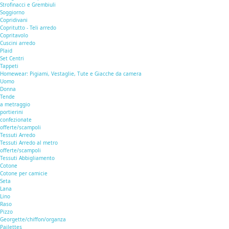
Strofinacci e Grembiuli
Soggiorno
Copridivani
Copritutto - Teli arredo
Copritavolo
Cuscini arredo
Plaid
Set Centri
Tappeti
Homewear: Pigiami, Vestaglie, Tute e Giacche da camera
Uomo
Donna
Tende
a metraggio
portierini
confezionate
offerte/scampoli
Tessuti Arredo
Tessuti Arredo al metro
offerte/scampoli
Tessuti Abbigliamento
Cotone
Cotone per camicie
Seta
Lana
Lino
Raso
Pizzo
Georgette/chiffon/organza
Pailettes