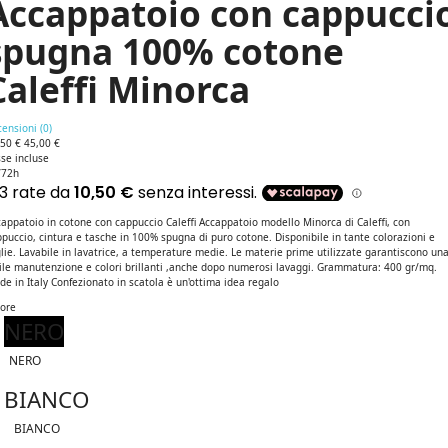
Accappatoio con cappucci
spugna 100% cotone
Caleffi Minorca
ensioni (
0
)
,50 €
45,00 €
se incluse
/72h
appatoio in cotone con cappuccio Caleffi Accappatoio modello Minorca di Caleffi, con
puccio, cintura e tasche in 100% spugna di puro cotone. Disponibile in tante colorazioni e
lie. Lavabile in lavatrice, a temperature medie. Le materie prime utilizzate garantiscono un
ile manutenzione e colori brillanti ,anche dopo numerosi lavaggi. Grammatura: 400 gr/mq.
e in Italy Confezionato in scatola è un'ottima idea regalo
lore
NERO
NERO
BIANCO
BIANCO