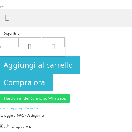
lia
Disponibile
Aggiungi al carrello
Compra ora
Hai domande? Scrivici su Whatsapp.
nfronta
Aggiungi alla wishlist
KU:
accappcalMIN