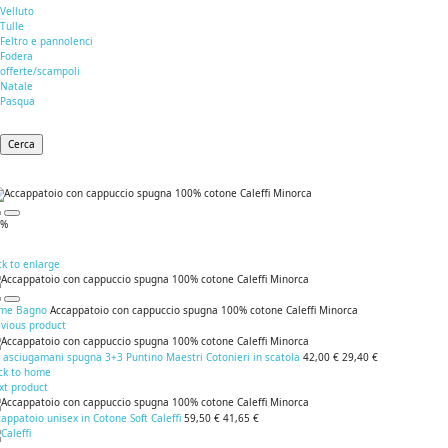
Velluto
Tulle
Feltro e pannolenci
Fodera
offerte/scampoli
Natale
Pasqua
Cerca
0%
ck to enlarge
me
Bagno
Accappatoio con cappuccio spugna 100% cotone Caleffi Minorca
evious product
 asciugamani spugna 3+3 Puntino Maestri Cotonieri in scatola
42,00 €
29,40 €
ck to home
xt product
appatoio unisex in Cotone Soft Caleffi
59,50 €
41,65 €