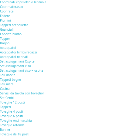
Coordinati copriletto e lenzuola
Coprimaterasso
Coprirete
Federe
Piumini
Tappeti scendiletto
Guanciali
Coperte bimbo
Topper
Bagno
Accappatoi
Accappatoi bimbi/ragazzi
Accappatoi neonati
Set asciugamani Ospite
Set Asciugamani Viso
Set asciugamani viso + ospite
Teli doccia
Tappeti bagno
Teli mare
Cucina
Servizi da tavola con tovaglioli
Set Centri
Tovaglie 12 posti
Tappeti
Tovaglie 4 posti
Tovaglie 6 posti
Tovaglie Anti macchia
Tovaglie rotonde
Runner
Tovaglie da 18 posti