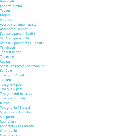
Guanciali
Coperte bimbo
Topper
Bagno
Accappatoi
Accappatoi bimbi/ragazzi
Accappatoi neonati
Set asciugamani Ospite
Set Asciugamani Viso
Set asciugamani viso + ospite
Teli doccia
Tappeti bagno
Teli mare
Cucina
Servizi da tavola con tovaglioli
Set Centri
Tovaglie 12 posti
Tappeti
Tovaglie 4 posti
Tovaglie 6 posti
Tovaglie Anti macchia
Tovaglie rotonde
Runner
Tovaglie da 18 posti
Strofinacci e Grembiuli
Soggiorno
Copridivani
Copritutto - Teli arredo
Copritavolo
Cuscini arredo