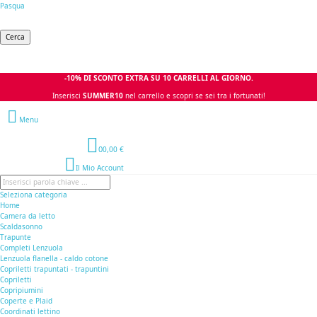
Pasqua
Cerca
-10% DI SCONTO EXTRA SU 10 CARRELLI AL GIORNO.
Inserisci
SUMMER10
nel carrello e scopri se sei tra i fortunati!
Menu
0
0,00 €
Il Mio Account
Seleziona categoria
Home
Camera da letto
Scaldasonno
Trapunte
Completi Lenzuola
Lenzuola flanella - caldo cotone
Copriletti trapuntati - trapuntini
Copriletti
Copripiumini
Coperte e Plaid
Coordinati lettino