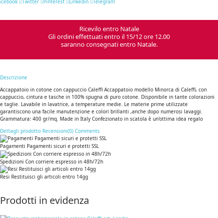
acebook
Twitter
Pinterest
Linkedin
Telegram
Ricevilo entro Natale
Gli ordini effettuati entro il 15/12 ore 12.00
saranno consegnati entro Natale.
Descrizione
Accappatoio in cotone con cappuccio Caleffi Accappatoio modello Minorca di Caleffi, con
cappuccio, cintura e tasche in 100% spugna di puro cotone. Disponibile in tante colorazioni
e taglie. Lavabile in lavatrice, a temperature medie. Le materie prime utilizzate
garantiscono una facile manutenzione e colori brillanti ,anche dopo numerosi lavaggi.
Grammatura: 400 gr/mq. Made in Italy Confezionato in scatola è un'ottima idea regalo
Dettagli prodotto
Recensioni(0)
Comments
Pagamenti Pagamenti sicuri e protetti SSL
Spedizioni Con corriere espresso in 48h/72h
Resi Restituisci gli articoli entro 14gg
Prodotti in evidenza