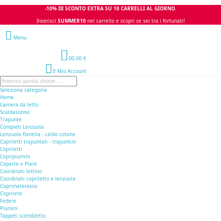
-10% DI SCONTO EXTRA SU 10 CARRELLI AL GIORNO.
Inserisci
SUMMER10
nel carrello e scopri se sei tra i fortunati!
Menu
0
0,00 €
Il Mio Account
Seleziona categoria
Home
Camera da letto
Scaldasonno
Trapunte
Completi Lenzuola
Lenzuola flanella - caldo cotone
Copriletti trapuntati - trapuntini
Copriletti
Copripiumini
Coperte e Plaid
Coordinati lettino
Coordinati copriletto e lenzuola
Coprimaterasso
Coprirete
Federe
Piumini
Tappeti scendiletto