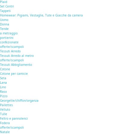
Plaid
Set Centri
Tappeti
Homewear: Pigiami, Vestaglie, Tute e Giacche da camera
Uomo
Donna
Tende
a metraggio
portierini
confezionate
offerte/scampoli
Tessuti Arredo
Tessuti Arredo al metro
offerte/scampoli
Tessuti Abbigliamento
Cotone
Cotone per camicie
Seta
Lana
Lino
Raso
Pizzo
Georgette/chiffon/organza
Pailettes
Velluto
Tulle
Feltro e pannolenci
Fodera
offerte/scampoli
Natale