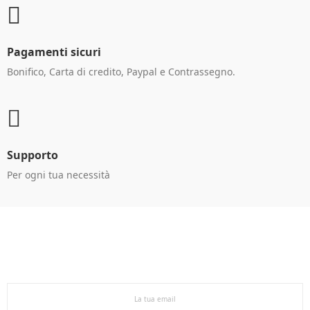
Pagamenti sicuri
Bonifico, Carta di credito, Paypal e Contrassegno.
Supporto
Per ogni tua necessità
Ricevi le offerte in anteprima!
Iscriviti alla newsletter per restare aggiornato sulle
nostre promo esclusive e riceverai un buono sconto del
5% sul primo ordine.