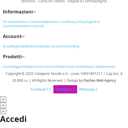
Bonifico - Carta di Credito - Paypal e Contrassegno
Informazioni
Chi Siamo
Termini e Condizioni
Spedizioni e resi
Privacy Policy
Pagamenti
sicuri
Contattaci
Elenco Brands
Account
Accedi
Registrati
Wishlist
Ordini
Dati account
Carrello
Shop
Prodotti
Cucina
Soggiorno
Bagno
Camera da letto
Tende
Tessuti arredo
Tessuti abbigliamento
Copyright © 2025
Catapano Tessile s.r.l.
-
p.iva: 10831801211 | Cap.Soc. €
20.000 i.v. | All Rights Reserved. | Design
by
Flashex Web Agency
Facebook-f
Instagram
Whatsapp
×
×
×
Accedi