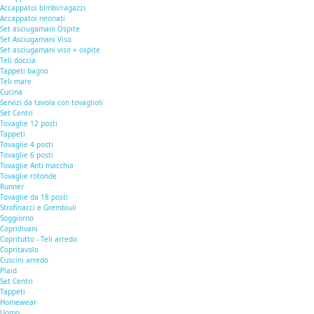
Accappatoi bimbi/ragazzi
Accappatoi neonati
Set asciugamani Ospite
Set Asciugamani Viso
Set asciugamani viso + ospite
Teli doccia
Tappeti bagno
Teli mare
Cucina
Servizi da tavola con tovaglioli
Set Centri
Tovaglie 12 posti
Tappeti
Tovaglie 4 posti
Tovaglie 6 posti
Tovaglie Anti macchia
Tovaglie rotonde
Runner
Tovaglie da 18 posti
Strofinacci e Grembiuli
Soggiorno
Copridivani
Copritutto - Teli arredo
Copritavolo
Cuscini arredo
Plaid
Set Centri
Tappeti
Homewear
Uomo