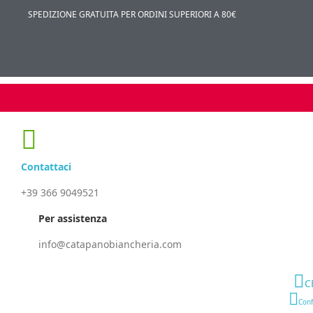
SPEDIZIONE GRATUITA PER ORDINI SUPERIORI A 80€
Contattaci
+39 366 9049521
Per assistenza
info@catapanobiancheria.com
C
Conf