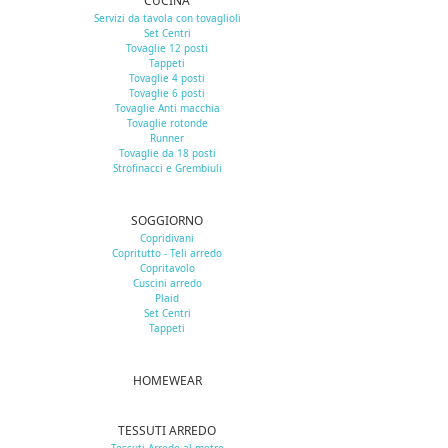
CUCINA
Servizi da tavola con tovaglioli
Set Centri
Tovaglie 12 posti
Tappeti
Tovaglie 4 posti
Tovaglie 6 posti
Tovaglie Anti macchia
Tovaglie rotonde
Runner
Tovaglie da 18 posti
Strofinacci e Grembiuli
SOGGIORNO
Copridivani
Copritutto - Teli arredo
Copritavolo
Cuscini arredo
Plaid
Set Centri
Tappeti
HOMEWEAR
TESSUTI ARREDO