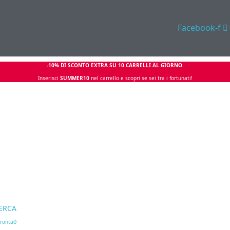
Facebook-f
-10% DI SCONTO EXTRA SU 10 CARRELLI AL GIORNO.
Inserisci
SUMMER10
nel carrello e scopri se sei tra i fortunati!
ERCA
0
ronta