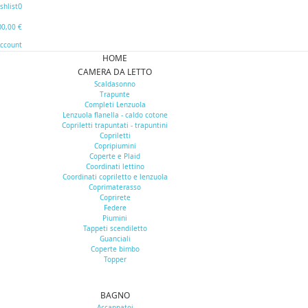
0
shlist
0
0,00 €
Account
HOME
CAMERA DA LETTO
Scaldasonno
Trapunte
Completi Lenzuola
Lenzuola flanella - caldo cotone
Copriletti trapuntati - trapuntini
Copriletti
Copripiumini
Coperte e Plaid
Coordinati lettino
Coordinati copriletto e lenzuola
Coprimaterasso
Coprirete
Federe
Piumini
Tappeti scendiletto
Guanciali
Coperte bimbo
Topper
BAGNO
Accappatoi