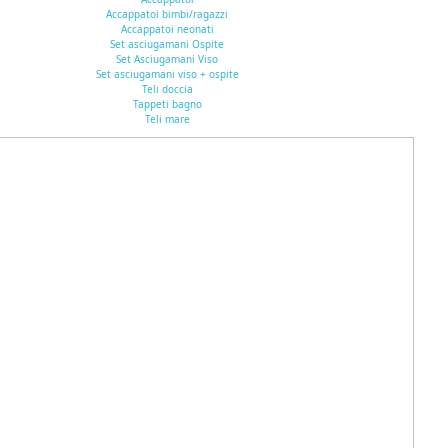
Accappatoi bimbi/ragazzi
Accappatoi neonati
Set asciugamani Ospite
Set Asciugamani Viso
Set asciugamani viso + ospite
Teli doccia
Tappeti bagno
Teli mare