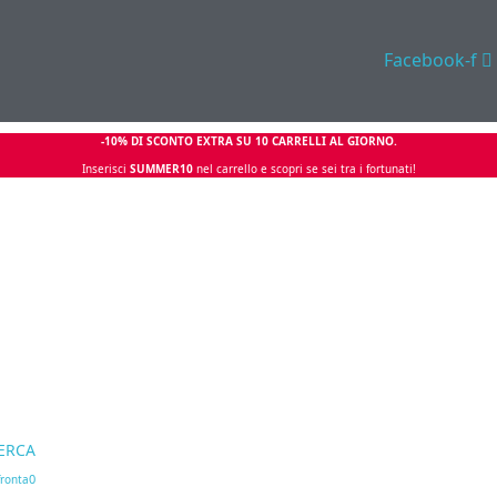
Facebook-f
-10% DI SCONTO EXTRA SU 10 CARRELLI AL GIORNO.
Inserisci
SUMMER10
nel carrello e scopri se sei tra i fortunati!
ERCA
0
ronta