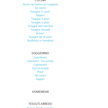
CUCINA
Servizi da tavola con tovaglioli
Set Centri
Tovaglie 12 posti
Tappeti
Tovaglie 4 posti
Tovaglie 6 posti
Tovaglie Anti macchia
Tovaglie rotonde
Runner
Tovaglie da 18 posti
Strofinacci e Grembiuli
SOGGIORNO
Copridivani
Copritutto - Teli arredo
Copritavolo
Cuscini arredo
Plaid
Set Centri
Tappeti
HOMEWEAR
TESSUTI ARREDO