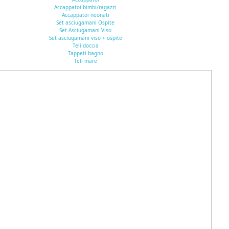
Accappatoi bimbi/ragazzi
Accappatoi neonati
Set asciugamani Ospite
Set Asciugamani Viso
Set asciugamani viso + ospite
Teli doccia
Tappeti bagno
Teli mare