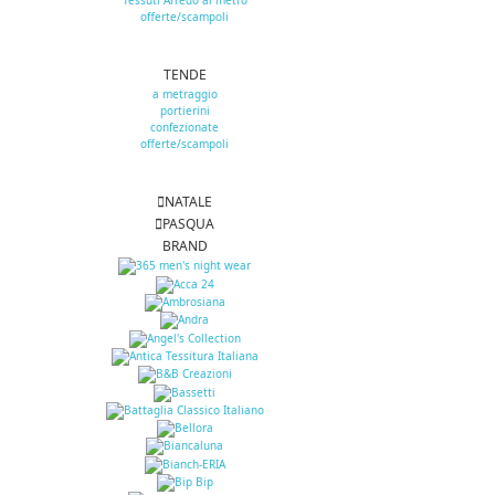
Tessuti Arredo al metro
offerte/scampoli
TENDE
a metraggio
portierini
confezionate
offerte/scampoli
NATALE
PASQUA
BRAND