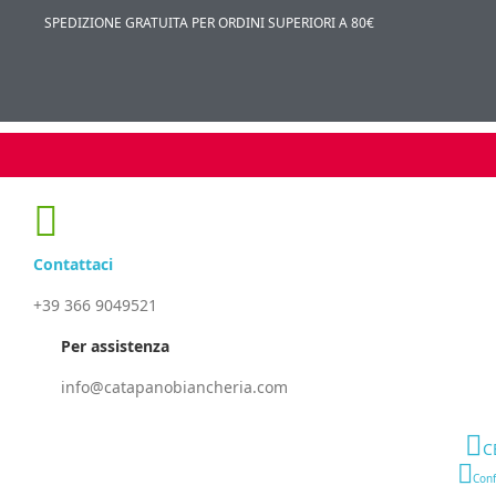
SPEDIZIONE GRATUITA PER ORDINI SUPERIORI A 80€
Contattaci
+39 366 9049521
Per assistenza
info@catapanobiancheria.com
C
Conf