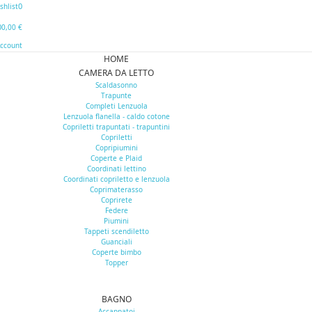
0
shlist
0
0,00 €
Account
HOME
CAMERA DA LETTO
Scaldasonno
Trapunte
Completi Lenzuola
Lenzuola flanella - caldo cotone
Copriletti trapuntati - trapuntini
Copriletti
Copripiumini
Coperte e Plaid
Coordinati lettino
Coordinati copriletto e lenzuola
Coprimaterasso
Coprirete
Federe
Piumini
Tappeti scendiletto
Guanciali
Coperte bimbo
Topper
BAGNO
Accappatoi