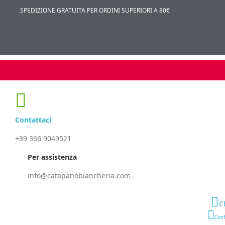
SPEDIZIONE GRATUITA PER ORDINI SUPERIORI A 80€
Contattaci
+39 366 9049521
Per assistenza
info@catapanobiancheria.com
C
Conf