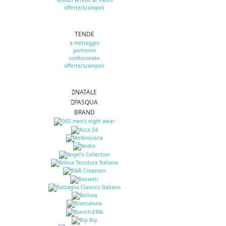
Tessuti Arredo al metro
offerte/scampoli
TENDE
a metraggio
portierini
confezionate
offerte/scampoli
NATALE
PASQUA
BRAND