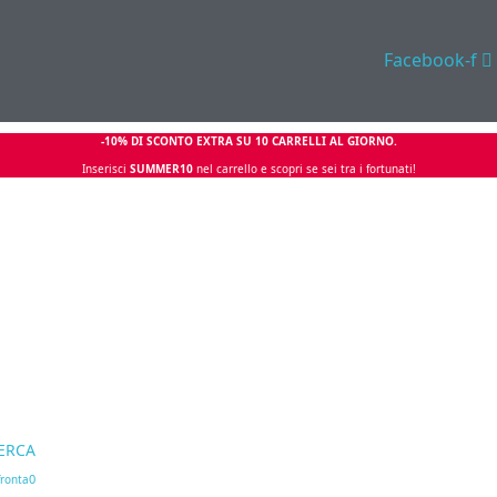
Facebook-f
-10% DI SCONTO EXTRA SU 10 CARRELLI AL GIORNO.
Inserisci
SUMMER10
nel carrello e scopri se sei tra i fortunati!
ERCA
0
ronta