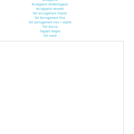
Accappatoi bimbi/ragazzi
Accappatoi neonati
Set asciugamani Ospite
Set Asciugamani Viso
Set asciugamani viso + ospite
Teli doccia
Tappeti bagno
Teli mare