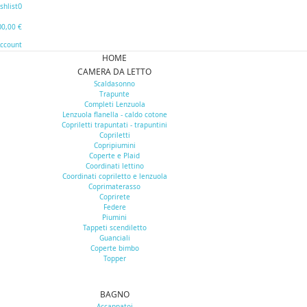
0
shlist
0
0,00 €
Account
HOME
CAMERA DA LETTO
Scaldasonno
Trapunte
Completi Lenzuola
Lenzuola flanella - caldo cotone
Copriletti trapuntati - trapuntini
Copriletti
Copripiumini
Coperte e Plaid
Coordinati lettino
Coordinati copriletto e lenzuola
Coprimaterasso
Coprirete
Federe
Piumini
Tappeti scendiletto
Guanciali
Coperte bimbo
Topper
BAGNO
Accappatoi