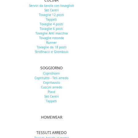
CUCINA
Servizi da tavola con tovaglioli
Set Centri
Tovaglie 12 posti
Tappeti
Tovaglie 4 posti
Tovaglie 6 posti
Tovaglie Anti macchia
Tovaglie rotonde
Runner
Tovaglie da 18 posti
Strofinacci e Grembiuli
SOGGIORNO
Copridivani
Copritutto - Teli arredo
Copritavolo
Cuscini arredo
Plaid
Set Centri
Tappeti
HOMEWEAR
TESSUTI ARREDO