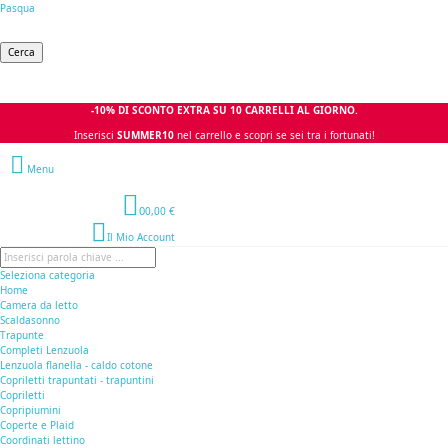
Pasqua
Cerca
-10% DI SCONTO EXTRA SU 10 CARRELLI AL GIORNO.
Inserisci
SUMMER10
nel carrello e scopri se sei tra i fortunati!
Menu
0
0,00 €
Il Mio Account
Seleziona categoria
Home
Camera da letto
Scaldasonno
Trapunte
Completi Lenzuola
Lenzuola flanella - caldo cotone
Copriletti trapuntati - trapuntini
Copriletti
Copripiumini
Coperte e Plaid
Coordinati lettino