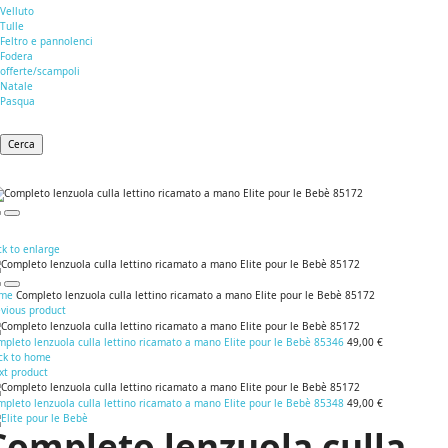
Velluto
Tulle
Feltro e pannolenci
Fodera
offerte/scampoli
Natale
Pasqua
Cerca
ck to enlarge
me
Completo lenzuola culla lettino ricamato a mano Elite pour le Bebè 85172
evious product
pleto lenzuola culla lettino ricamato a mano Elite pour le Bebè 85346
49,00 €
ck to home
xt product
pleto lenzuola culla lettino ricamato a mano Elite pour le Bebè 85348
49,00 €
Completo lenzuola culla