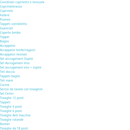
Coordinati copriletto e lenzuola
Coprimaterasso
Coprirete
Federe
Piumini
Tappeti scendiletto
Guanciali
Coperte bimbo
Topper
Bagno
Accappatoi
Accappatoi bimbi/ragazzi
Accappatoi neonati
Set asciugamani Ospite
Set Asciugamani Viso
Set asciugamani viso + ospite
Teli doccia
Tappeti bagno
Teli mare
Cucina
Servizi da tavola con tovaglioli
Set Centri
Tovaglie 12 posti
Tappeti
Tovaglie 4 posti
Tovaglie 6 posti
Tovaglie Anti macchia
Tovaglie rotonde
Runner
Tovaglie da 18 posti