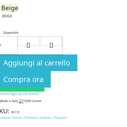
Beige
BEIGE
Disponibile
Aggiungi al carrello
Compra ora
i domande? Scrivici su Whatsapp.
nfronta
Aggiungi alla wishlist
KU:
85172
acebook
Twitter
Pinterest
Linkedin
Telegram