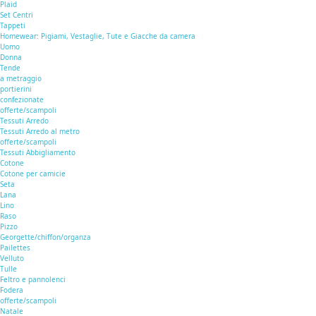
Plaid
Set Centri
Tappeti
Homewear: Pigiami, Vestaglie, Tute e Giacche da camera
Uomo
Donna
Tende
a metraggio
portierini
confezionate
offerte/scampoli
Tessuti Arredo
Tessuti Arredo al metro
offerte/scampoli
Tessuti Abbigliamento
Cotone
Cotone per camicie
Seta
Lana
Lino
Raso
Pizzo
Georgette/chiffon/organza
Pailettes
Velluto
Tulle
Feltro e pannolenci
Fodera
offerte/scampoli
Natale