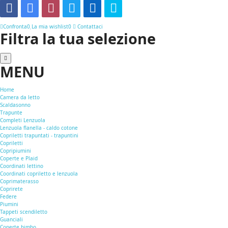
Confronta
0
La mia wishlist
0
Contattaci
Filtra la tua selezione
MENU
Home
Camera da letto
Scaldasonno
Trapunte
Completi Lenzuola
Lenzuola flanella - caldo cotone
Copriletti trapuntati - trapuntini
Copriletti
Copripiumini
Coperte e Plaid
Coordinati lettino
Coordinati copriletto e lenzuola
Coprimaterasso
Coprirete
Federe
Piumini
Tappeti scendiletto
Guanciali
Coperte bimbo