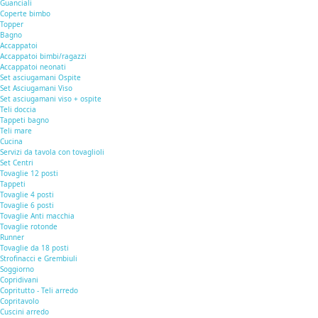
Guanciali
Coperte bimbo
Topper
Bagno
Accappatoi
Accappatoi bimbi/ragazzi
Accappatoi neonati
Set asciugamani Ospite
Set Asciugamani Viso
Set asciugamani viso + ospite
Teli doccia
Tappeti bagno
Teli mare
Cucina
Servizi da tavola con tovaglioli
Set Centri
Tovaglie 12 posti
Tappeti
Tovaglie 4 posti
Tovaglie 6 posti
Tovaglie Anti macchia
Tovaglie rotonde
Runner
Tovaglie da 18 posti
Strofinacci e Grembiuli
Soggiorno
Copridivani
Copritutto - Teli arredo
Copritavolo
Cuscini arredo