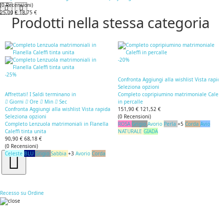
(
0
Recensioni
)
25,00 €
18,75 €
Prodotti nella stessa categoria
-20%
-25%
Confronta
Aggiungi alla wishlist
Vista rapi
Seleziona opzioni
Affrettati! I Saldi terminano in
Completo copripiumino matrimoniale Caleff
Giorni
Ore
Min
Sec
in percalle
Confronta
Aggiungi alla wishlist
Vista rapida
151,90 €
121,52 €
Seleziona opzioni
(
0
Recensioni
)
Completo Lenzuola matrimoniali in Flanella
ROSA
Grigio
Avorio
Perla
+5
Corda
Avio
Caleffi tinta unita
NATURALE
GIADA
90,90 €
68,18 €
(
0
Recensioni
)
Celeste
BLU
Grigio
Sabbia
+3
Avorio
Corda
Recesso su Ordine