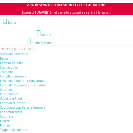
-10% DI SCONTO EXTRA SU 10 CARRELLI AL GIORNO.
Inserisci
SUMMER10
nel carrello e scopri se sei tra i fortunati!
Menu
0
0,00 €
Il Mio Account
Seleziona categoria
Home
Camera da letto
Scaldasonno
Trapunte
Completi Lenzuola
Lenzuola flanella - caldo cotone
Copriletti trapuntati - trapuntini
Copriletti
Copripiumini
Coperte e Plaid
Coordinati lettino
Coordinati copriletto e lenzuola
Coprimaterasso
Coprirete
Federe
Piumini
Tappeti scendiletto