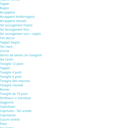
Topper
Bagno
Accappatoi
Accappatoi bimbi/ragazzi
Accappatoi neonati
Set asciugamani Ospite
Set Asciugamani Viso
Set asciugamani viso + ospite
Teli doccia
Tappeti bagno
Teli mare
Cucina
Servizi da tavola con tovaglioli
Set Centri
Tovaglie 12 posti
Tappeti
Tovaglie 4 posti
Tovaglie 6 posti
Tovaglie Anti macchia
Tovaglie rotonde
Runner
Tovaglie da 18 posti
Strofinacci e Grembiuli
Soggiorno
Copridivani
Copritutto - Teli arredo
Copritavolo
Cuscini arredo
Plaid
Set Centri