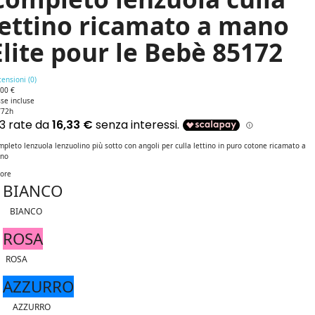
lettino ricamato a mano
Elite pour le Bebè 85172
ensioni (
0
)
,00 €
se incluse
/72h
pleto lenzuola lenzuolino più sotto con angoli per culla lettino in puro cotone ricamato a
no
lore
BIANCO
BIANCO
ROSA
ROSA
AZZURRO
AZZURRO