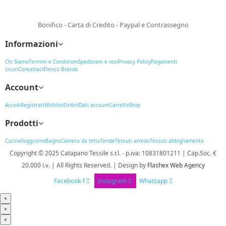
Bonifico - Carta di Credito - Paypal e Contrassegno
Informazioni
Chi Siamo
Termini e Condizioni
Spedizioni e resi
Privacy Policy
Pagamenti
sicuri
Contattaci
Elenco Brands
Account
Accedi
Registrati
Wishlist
Ordini
Dati account
Carrello
Shop
Prodotti
Cucina
Soggiorno
Bagno
Camera da letto
Tende
Tessuti arredo
Tessuti abbigliamento
Copyright © 2025
Catapano Tessile s.r.l.
-
p.iva: 10831801211 | Cap.Soc. €
20.000 i.v. | All Rights Reserved. | Design
by
Flashex Web Agency
Facebook-f
Instagram
Whatsapp
×
×
×