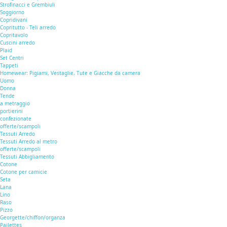
Strofinacci e Grembiuli
Soggiorno
Copridivani
Copritutto - Teli arredo
Copritavolo
Cuscini arredo
Plaid
Set Centri
Tappeti
Homewear: Pigiami, Vestaglie, Tute e Giacche da camera
Uomo
Donna
Tende
a metraggio
portierini
confezionate
offerte/scampoli
Tessuti Arredo
Tessuti Arredo al metro
offerte/scampoli
Tessuti Abbigliamento
Cotone
Cotone per camicie
Seta
Lana
Lino
Raso
Pizzo
Georgette/chiffon/organza
Pailettes