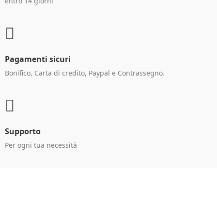
entro 14 giorni
Pagamenti sicuri
Bonifico, Carta di credito, Paypal e Contrassegno.
Supporto
Per ogni tua necessità
Ricevi le offerte in anteprima!
Iscriviti alla newsletter per restare aggiornato sulle
nostre promo esclusive e riceverai un buono sconto del
5% sul primo ordine.