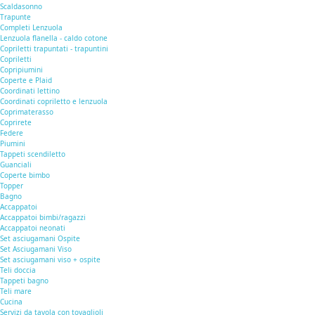
Scaldasonno
Trapunte
Completi Lenzuola
Lenzuola flanella - caldo cotone
Copriletti trapuntati - trapuntini
Copriletti
Copripiumini
Coperte e Plaid
Coordinati lettino
Coordinati copriletto e lenzuola
Coprimaterasso
Coprirete
Federe
Piumini
Tappeti scendiletto
Guanciali
Coperte bimbo
Topper
Bagno
Accappatoi
Accappatoi bimbi/ragazzi
Accappatoi neonati
Set asciugamani Ospite
Set Asciugamani Viso
Set asciugamani viso + ospite
Teli doccia
Tappeti bagno
Teli mare
Cucina
Servizi da tavola con tovaglioli