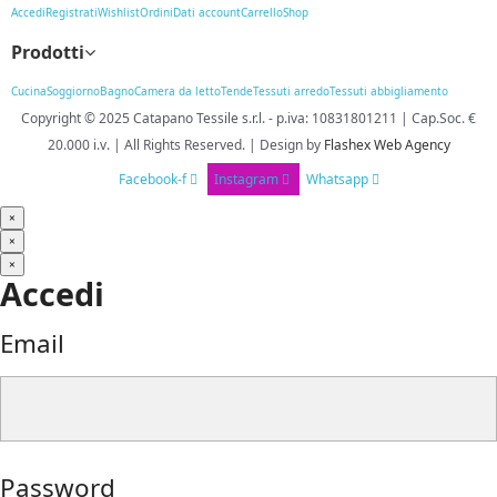
Accedi
Registrati
Wishlist
Ordini
Dati account
Carrello
Shop
Prodotti
Cucina
Soggiorno
Bagno
Camera da letto
Tende
Tessuti arredo
Tessuti abbigliamento
Copyright © 2025
Catapano Tessile s.r.l.
-
p.iva: 10831801211 | Cap.Soc. €
20.000 i.v. | All Rights Reserved. | Design
by
Flashex Web Agency
Facebook-f
Instagram
Whatsapp
×
×
×
Accedi
Email
Password