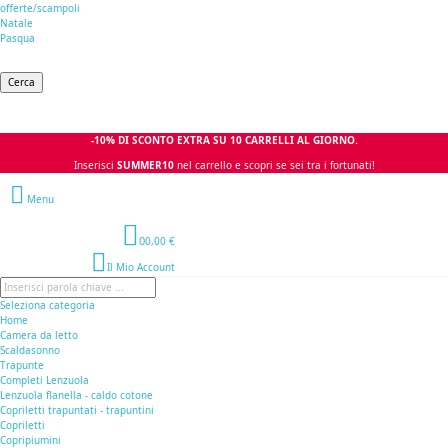
offerte/scampoli
Natale
Pasqua
Cerca
-10% DI SCONTO EXTRA SU 10 CARRELLI AL GIORNO.
Inserisci
SUMMER10
nel carrello e scopri se sei tra i fortunati!
Menu
0
0,00 €
Il Mio Account
Seleziona categoria
Home
Camera da letto
Scaldasonno
Trapunte
Completi Lenzuola
Lenzuola flanella - caldo cotone
Copriletti trapuntati - trapuntini
Copriletti
Copripiumini