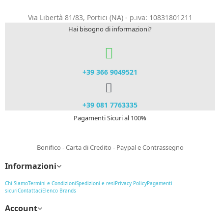
Via Libertà 81/83, Portici (NA) - p.iva: 10831801211
Hai bisogno di informazioni?
+39 366 9049521​
+39 081 7763335
Pagamenti Sicuri al 100%
Bonifico - Carta di Credito - Paypal e Contrassegno
Informazioni
Chi Siamo
Termini e Condizioni
Spedizioni e resi
Privacy Policy
Pagamenti
sicuri
Contattaci
Elenco Brands
Account