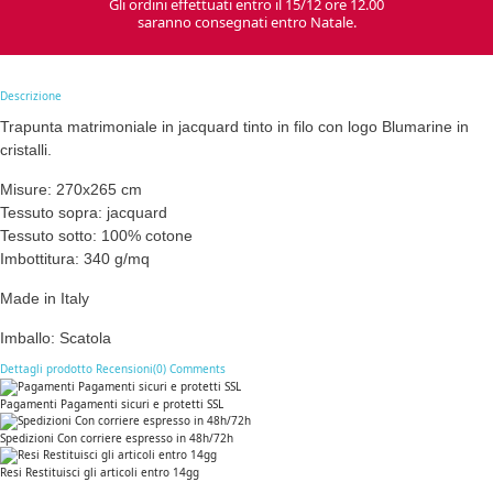
Gli ordini effettuati entro il 15/12 ore 12.00
saranno consegnati entro Natale.
Descrizione
Trapunta matrimoniale in jacquard tinto in filo con logo Blumarine in
cristalli.
Misure: 270x265 cm
Tessuto sopra: jacquard
Tessuto sotto: 100% cotone
Imbottitura: 340 g/mq
Made in Italy
Imballo: Scatola
Dettagli prodotto
Recensioni(0)
Comments
Pagamenti Pagamenti sicuri e protetti SSL
Spedizioni Con corriere espresso in 48h/72h
Resi Restituisci gli articoli entro 14gg