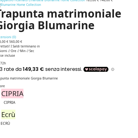
cappatoio ricamato Emanuela Blumarine Home Collection
185,00 €
148,00 €
Trapunta matrimoniale
Giorgia Blumarine
ensioni (
0
)
8,00 €
560,00 €
rettati! I Saldi terminano in
iorni
Ore
Min
Sec
se incluse
/72h
apunta matrimoniale Giorgia Blumarine
lore
CIPRIA
CIPRIA
Ecrù
ECRÙ