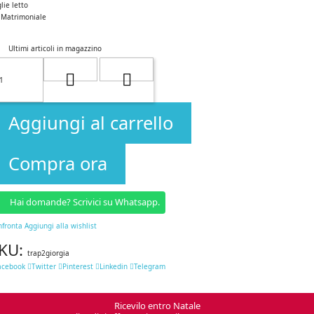
lie letto
Matrimoniale
Ultimi articoli in magazzino
Aggiungi al carrello
Compra ora
Hai domande? Scrivici su Whatsapp.
nfronta
Aggiungi alla wishlist
KU:
trap2giorgia
acebook
Twitter
Pinterest
Linkedin
Telegram
Ricevilo entro Natale