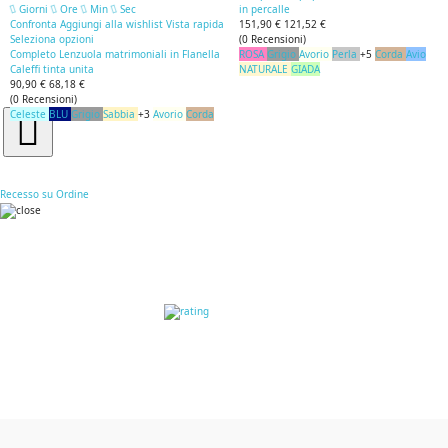
Giorni
Ore
Min
Sec
in percalle
Confronta
Aggiungi alla wishlist
Vista rapida
151,90 €
121,52 €
Seleziona opzioni
(
0
Recensioni
)
Completo Lenzuola matrimoniali in Flanella
ROSA
Grigio
Avorio
Perla
+5
Corda
Avio
Caleffi tinta unita
NATURALE
GIADA
90,90 €
68,18 €
(
0
Recensioni
)
Celeste
BLU
Grigio
Sabbia
+3
Avorio
Corda
Recesso su Ordine
RECENSIONI DEI
CLIENTI