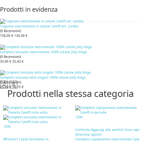
Prodotti in evidenza
Trapunta matrimoniale in cotone Caleffi art. Londra
(
0
Recensioni
)
158,00 €
134,30 €
Completo lenzuola matrimoniale 100% cotone Jolly Volga
(
0
Recensioni
)
33,90 €
25,43 €
Completo lenzuola letto singolo 100% cotone Jolly Volga
(
0
Recensioni
)
25,00 €
18,75 €
Prodotti nella stessa categoria
-20%
-25%
Confronta
Aggiungi alla wishlist
Vista rapi
Seleziona opzioni
Affrettati! I Saldi terminano in
Completo copripiumino matrimoniale Caleff