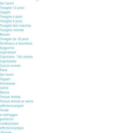
Set Centri
Tovaglie 12 posti
Tappeti
Tovaglie 4 posti
Tovaglie 6 posti
Tovaglie Anti macchia
Tovaglie rotonde
Runner
Tovaglie da 18 posti
Strofinacci e Grembiuli
Soggiorno
Copridivani
Copritutto - Teli arredo
Copritavolo
Cuscini arredo
Plaid
Set Centri
Tappeti
Homewear
Uomo
Donna
Tessuti Arredo
Tessuti Arredo al metro
offerte/scampoli
Tende
a metraggio
portierini
confezionate
offerte/scampoli
Natale