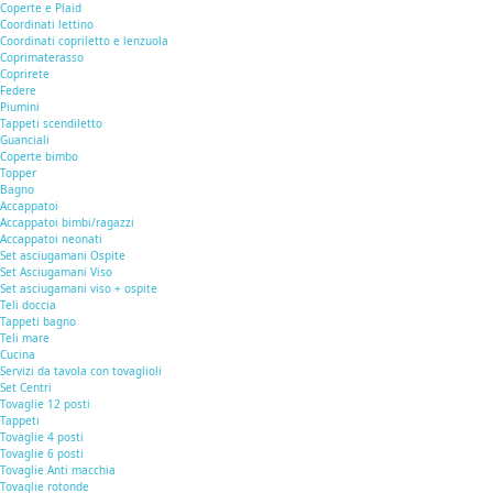
Coperte e Plaid
Coordinati lettino
Coordinati copriletto e lenzuola
Coprimaterasso
Coprirete
Federe
Piumini
Tappeti scendiletto
Guanciali
Coperte bimbo
Topper
Bagno
Accappatoi
Accappatoi bimbi/ragazzi
Accappatoi neonati
Set asciugamani Ospite
Set Asciugamani Viso
Set asciugamani viso + ospite
Teli doccia
Tappeti bagno
Teli mare
Cucina
Servizi da tavola con tovaglioli
Set Centri
Tovaglie 12 posti
Tappeti
Tovaglie 4 posti
Tovaglie 6 posti
Tovaglie Anti macchia
Tovaglie rotonde