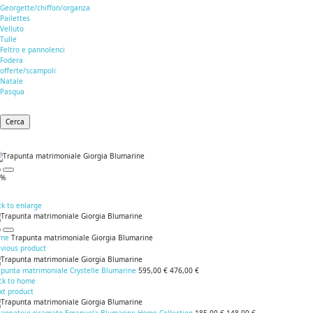
Georgette/chiffon/organza
Pailettes
Velluto
Tulle
Feltro e pannolenci
Fodera
offerte/scampoli
Natale
Pasqua
Cerca
0%
ck to enlarge
me
Trapunta matrimoniale Giorgia Blumarine
evious product
apunta matrimoniale Crystelle Blumarine
595,00 €
476,00 €
ck to home
xt product