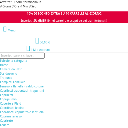
Affrettati! I Saldi terminano in
Giorni
Ore
Min
Sec
-10% DI SCONTO EXTRA SU 10 CARRELLI AL GIORNO.
Inserisci
SUMMER10
nel carrello e scopri se sei tra i fortunati!
Menu
0
0,00 €
Il Mio Account
Seleziona categoria
Home
Camera da letto
Scaldasonno
Trapunte
Completi Lenzuola
Lenzuola flanella - caldo cotone
Copriletti trapuntati - trapuntini
Copriletti
Copripiumini
Coperte e Plaid
Coordinati lettino
Coordinati copriletto e lenzuola
Coprimaterasso
Coprirete
Federe