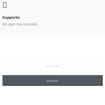
Supporto
Per ogni tua necessità
Ricevi le offerte in anteprima!
Iscriviti alla newsletter per restare aggiornato sulle
nostre promo esclusive e riceverai un buono sconto del
5% sul primo ordine.
Iscriviti