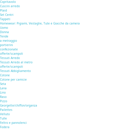
Copritavolo
Cuscini arredo
Plaid
Set Centri
Tappeti
Homewear: Pigiami, Vestaglie, Tute e Giacche da camera
Uomo
Donna
Tende
a metraggio
portierini
confezionate
offerte/scampoli
Tessuti Arredo
Tessuti Arredo al metro
offerte/scampoli
Tessuti Abbigliamento
Cotone
Cotone per camicie
Seta
Lana
Lino
Raso
Pizzo
Georgette/chiffon/organza
Pailettes
Velluto
Tulle
Feltro e pannolenci
Fodera