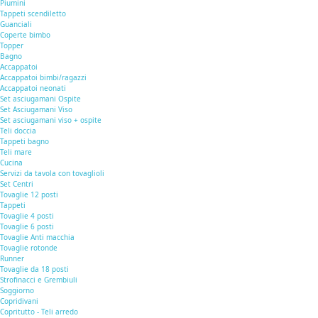
Piumini
Tappeti scendiletto
Guanciali
Coperte bimbo
Topper
Bagno
Accappatoi
Accappatoi bimbi/ragazzi
Accappatoi neonati
Set asciugamani Ospite
Set Asciugamani Viso
Set asciugamani viso + ospite
Teli doccia
Tappeti bagno
Teli mare
Cucina
Servizi da tavola con tovaglioli
Set Centri
Tovaglie 12 posti
Tappeti
Tovaglie 4 posti
Tovaglie 6 posti
Tovaglie Anti macchia
Tovaglie rotonde
Runner
Tovaglie da 18 posti
Strofinacci e Grembiuli
Soggiorno
Copridivani
Copritutto - Teli arredo