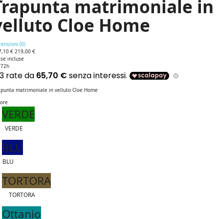
Trapunta matrimoniale in
velluto Cloe Home
ensioni (
0
)
7,10 €
219,00 €
se incluse
/72h
apunta matrimoniale in velluto Cloe Home
lore
VERDE
VERDE
BLU
BLU
TORTORA
TORTORA
Ottanio