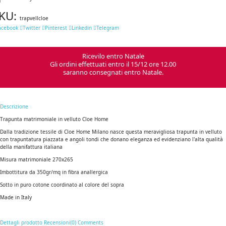
KU:
trapvellcloe
acebook
Twitter
Pinterest
Linkedin
Telegram
Ricevilo entro Natale
Gli ordini effettuati entro il 15/12 ore 12.00
saranno consegnati entro Natale.
Descrizione
Trapunta matrimoniale in velluto Cloe Home
Dalla tradizione tessile di Cloe Home Milano nasce questa meravigliosa trapunta in velluto
con trapuntatura piazzata e angoli tondi che donano eleganza ed evidenziano l'alta qualità
della manifattura italiana
Misura matrimoniale 270x265
Imbottitura da 350gr/mq in fibra anallergica
Sotto in puro cotone coordinato al colore del sopra
Made in Italy
Dettagli prodotto
Recensioni(0)
Comments