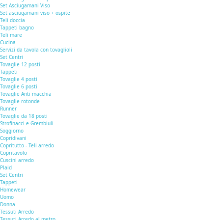
Set Asciugamani Viso
Set asciugamani viso + ospite
Teli doccia
Tappeti bagno
Teli mare
Cucina
Servizi da tavola con tovaglioli
Set Centri
Tovaglie 12 posti
Tappeti
Tovaglie 4 posti
Tovaglie 6 posti
Tovaglie Anti macchia
Tovaglie rotonde
Runner
Tovaglie da 18 posti
Strofinacci e Grembiuli
Soggiorno
Copridivani
Copritutto - Teli arredo
Copritavolo
Cuscini arredo
Plaid
Set Centri
Tappeti
Homewear
Uomo
Donna
Tessuti Arredo
Tessuti Arredo al metro