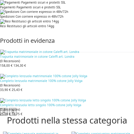
Pagamenti Pagamenti sicuri e protetti SSL
Spedizioni Con corriere espresso in 48h/72h
Resi Restituisci gli articoli entro 14gg
Prodotti in evidenza
Trapunta matrimoniale in cotone Caleffi art. Londra
(
0
Recensioni
)
158,00 €
134,30 €
Completo lenzuola matrimoniale 100% cotone Jolly Volga
(
0
Recensioni
)
33,90 €
25,43 €
Completo lenzuola letto singolo 100% cotone Jolly Volga
(
0
Recensioni
)
25,00 €
18,75 €
Prodotti nella stessa categoria