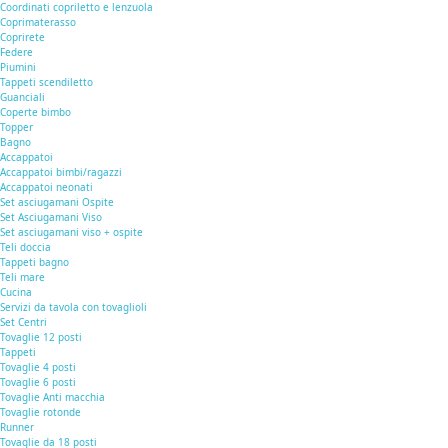
Coordinati copriletto e lenzuola
Coprimaterasso
Coprirete
Federe
Piumini
Tappeti scendiletto
Guanciali
Coperte bimbo
Topper
Bagno
Accappatoi
Accappatoi bimbi/ragazzi
Accappatoi neonati
Set asciugamani Ospite
Set Asciugamani Viso
Set asciugamani viso + ospite
Teli doccia
Tappeti bagno
Teli mare
Cucina
Servizi da tavola con tovaglioli
Set Centri
Tovaglie 12 posti
Tappeti
Tovaglie 4 posti
Tovaglie 6 posti
Tovaglie Anti macchia
Tovaglie rotonde
Runner
Tovaglie da 18 posti