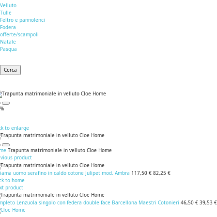
Velluto
Tulle
Feltro e pannolenci
Fodera
offerte/scampoli
Natale
Pasqua
Cerca
0%
ck to enlarge
me
Trapunta matrimoniale in velluto Cloe Home
evious product
giama uomo serafino in caldo cotone Julipet mod. Ambra
117,50 €
82,25 €
ck to home
xt product
pleto Lenzuola singolo con federa double face Barcellona Maestri Cotonieri
46,50 €
39,53 €