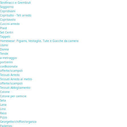
Strofinacci e Grembiuli
Soggiorno
Copridivani
Copritutto - Teli arredo
Copritavolo
Cuscini arredo
Plaid
Set Centri
Tappeti
Homewear: Pigiami, Vestaglie, Tute e Giacche da camera
Uomo
Donna
Tende
a metraggio
portierini
confezionate
offerte/scampoli
Tessuti Arredo
Tessuti Arredo al metro
offerte/scampoli
Tessuti Abbigliamento
Cotone
Cotone per camicie
Seta
Lana
Lino
Raso
Pizzo
Georgette/chiffon/organza
Pailettes