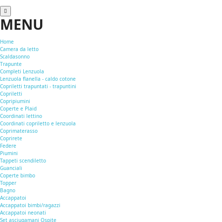
MENU
Home
Camera da letto
Scaldasonno
Trapunte
Completi Lenzuola
Lenzuola flanella - caldo cotone
Copriletti trapuntati - trapuntini
Copriletti
Copripiumini
Coperte e Plaid
Coordinati lettino
Coordinati copriletto e lenzuola
Coprimaterasso
Coprirete
Federe
Piumini
Tappeti scendiletto
Guanciali
Coperte bimbo
Topper
Bagno
Accappatoi
Accappatoi bimbi/ragazzi
Accappatoi neonati
Set asciugamani Ospite