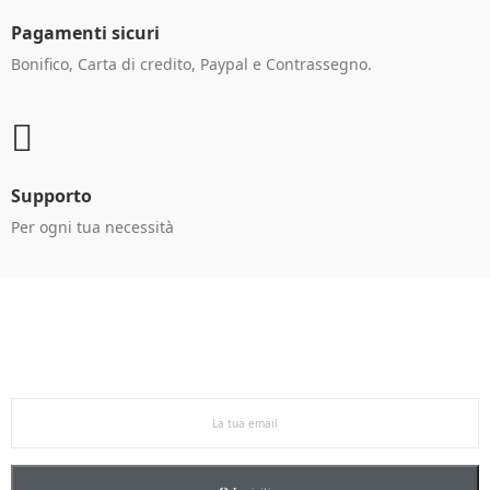
Pagamenti sicuri
Bonifico, Carta di credito, Paypal e Contrassegno.
Supporto
Per ogni tua necessità
Ricevi le offerte in anteprima!
Iscriviti alla newsletter per restare aggiornato sulle
nostre promo esclusive e riceverai un buono sconto del
5% sul primo ordine.