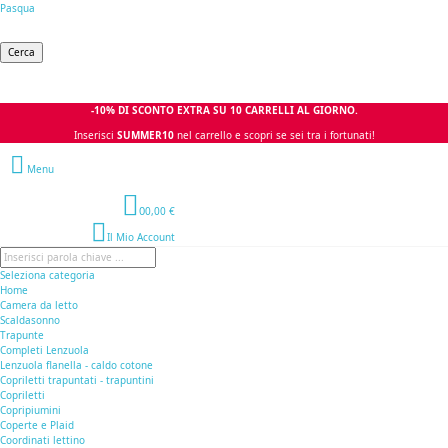
Pasqua
Cerca
-10% DI SCONTO EXTRA SU 10 CARRELLI AL GIORNO.
Inserisci
SUMMER10
nel carrello e scopri se sei tra i fortunati!
Menu
0
0,00 €
Il Mio Account
Seleziona categoria
Home
Camera da letto
Scaldasonno
Trapunte
Completi Lenzuola
Lenzuola flanella - caldo cotone
Copriletti trapuntati - trapuntini
Copriletti
Copripiumini
Coperte e Plaid
Coordinati lettino