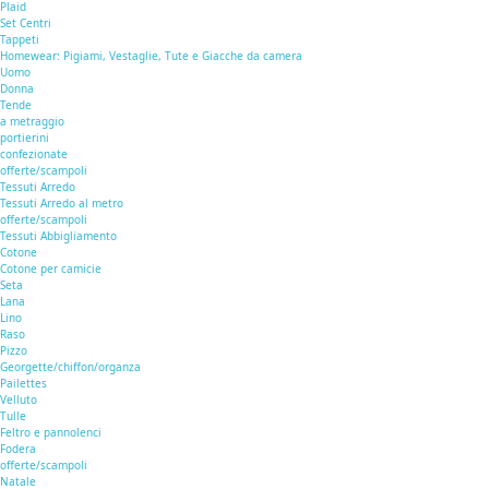
Plaid
Set Centri
Tappeti
Homewear: Pigiami, Vestaglie, Tute e Giacche da camera
Uomo
Donna
Tende
a metraggio
portierini
confezionate
offerte/scampoli
Tessuti Arredo
Tessuti Arredo al metro
offerte/scampoli
Tessuti Abbigliamento
Cotone
Cotone per camicie
Seta
Lana
Lino
Raso
Pizzo
Georgette/chiffon/organza
Pailettes
Velluto
Tulle
Feltro e pannolenci
Fodera
offerte/scampoli
Natale