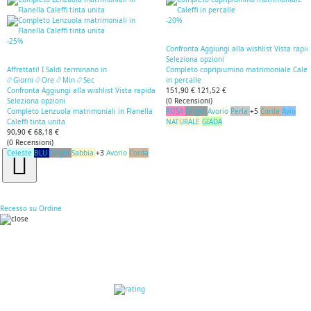
-20%
-25%
Confronta
Aggiungi alla wishlist
Vista rapi
Seleziona opzioni
Affrettati! I Saldi terminano in
Completo copripiumino matrimoniale Caleff
Giorni
Ore
Min
Sec
in percalle
Confronta
Aggiungi alla wishlist
Vista rapida
151,90 €
121,52 €
Seleziona opzioni
(
0
Recensioni
)
Completo Lenzuola matrimoniali in Flanella
ROSA
Grigio
Avorio
Perla
+5
Corda
Avio
Caleffi tinta unita
NATURALE
GIADA
90,90 €
68,18 €
(
0
Recensioni
)
Celeste
BLU
Grigio
Sabbia
+3
Avorio
Corda
Recesso su Ordine
RECENSIONI DEI
CLIENTI