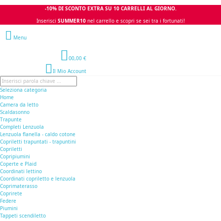
-10% DI SCONTO EXTRA SU 10 CARRELLI AL GIORNO.
Inserisci
SUMMER10
nel carrello e scopri se sei tra i fortunati!
Menu
0
0,00 €
Il Mio Account
Seleziona categoria
Home
Camera da letto
Scaldasonno
Trapunte
Completi Lenzuola
Lenzuola flanella - caldo cotone
Copriletti trapuntati - trapuntini
Copriletti
Copripiumini
Coperte e Plaid
Coordinati lettino
Coordinati copriletto e lenzuola
Coprimaterasso
Coprirete
Federe
Piumini
Tappeti scendiletto