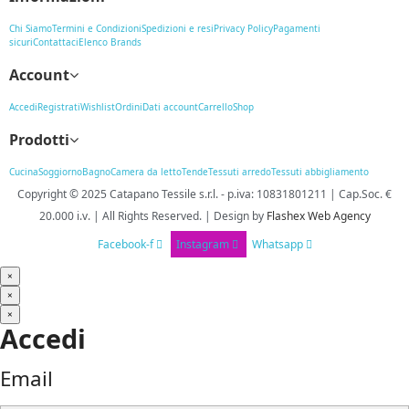
Chi Siamo
Termini e Condizioni
Spedizioni e resi
Privacy Policy
Pagamenti
sicuri
Contattaci
Elenco Brands
Account
Accedi
Registrati
Wishlist
Ordini
Dati account
Carrello
Shop
Prodotti
Cucina
Soggiorno
Bagno
Camera da letto
Tende
Tessuti arredo
Tessuti abbigliamento
Copyright © 2025
Catapano Tessile s.r.l.
-
p.iva: 10831801211 | Cap.Soc. €
20.000 i.v. | All Rights Reserved. | Design
by
Flashex Web Agency
Facebook-f
Instagram
Whatsapp
×
×
×
Accedi
Email