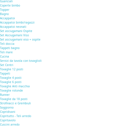
Guanciali
Coperte bimbo
Topper
Bagno
Accappatoi
Accappatoi bimbi/ragazzi
Accappatoi neonati
Set asciugamani Ospite
Set Asciugamani Viso
Set asciugamani viso + ospite
Teli doccia
Tappeti bagno
Teli mare
Cucina
Servizi da tavola con tovaglioli
Set Centri
Tovaglie 12 posti
Tappeti
Tovaglie 4 posti
Tovaglie 6 posti
Tovaglie Anti macchia
Tovaglie rotonde
Runner
Tovaglie da 18 posti
Strofinacci e Grembiuli
Soggiorno
Copridivani
Copritutto - Teli arredo
Copritavolo
Cuscini arredo