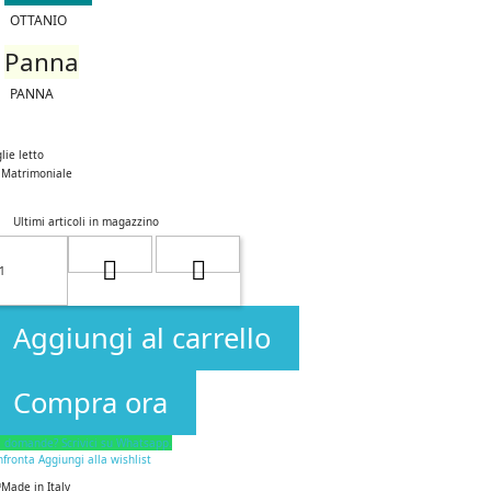
OTTANIO
Panna
PANNA
lie letto
Matrimoniale
Ultimi articoli in magazzino
Aggiungi al carrello
Compra ora
i domande? Scrivici su Whatsapp.
nfronta
Aggiungi alla wishlist