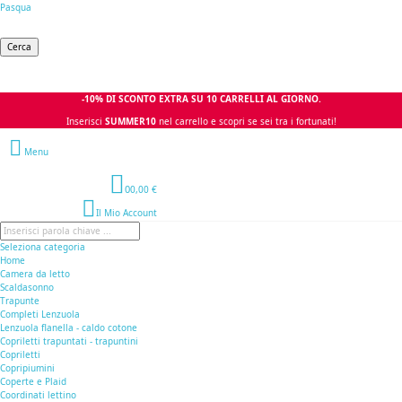
Pasqua
Cerca
-10% DI SCONTO EXTRA SU 10 CARRELLI AL GIORNO.
Inserisci
SUMMER10
nel carrello e scopri se sei tra i fortunati!
Menu
0
0,00 €
Il Mio Account
Seleziona categoria
Home
Camera da letto
Scaldasonno
Trapunte
Completi Lenzuola
Lenzuola flanella - caldo cotone
Copriletti trapuntati - trapuntini
Copriletti
Copripiumini
Coperte e Plaid
Coordinati lettino