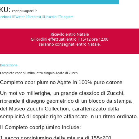
KU:
copripiuagate1P
acebook
Twitter
Pinterest
Linkedin
Telegram
Ricevilo entro Natale
Gli ordini effettuati entro il 15/12 ore 12.00
saranno consegnati entro Natale.
Descrizione
Completo copripiumino letto singolo Agate di Zucchi
Completo copripiumino Agate in 100% puro cotone
Un motivo millerighe, un grande classico di Zucchi,
riprende il disegno geometrico di un blocco da stampa
del Museo Zucchi Collection, caratterizzato dalla
semplicità di doppie righe affiancate in un ritmo ordinato.
Il Completo copripiumino include:
1 sacco copripiumino della misura di 155x200