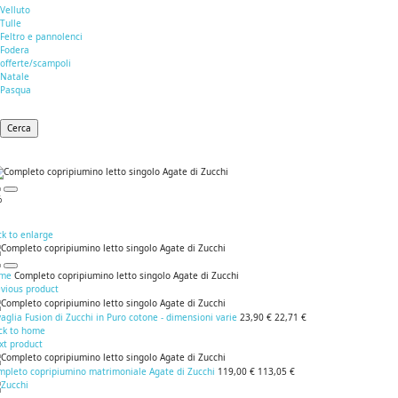
Velluto
Tulle
Feltro e pannolenci
Fodera
offerte/scampoli
Natale
Pasqua
Cerca
%
ck to enlarge
me
Completo copripiumino letto singolo Agate di Zucchi
evious product
aglia Fusion di Zucchi in Puro cotone - dimensioni varie
23,90 €
22,71 €
ck to home
xt product
mpleto copripiumino matrimoniale Agate di Zucchi
119,00 €
113,05 €