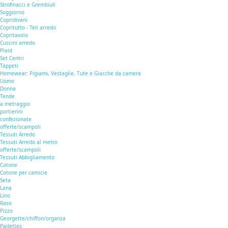
Strofinacci e Grembiuli
Soggiorno
Copridivani
Copritutto - Teli arredo
Copritavolo
Cuscini arredo
Plaid
Set Centri
Tappeti
Homewear: Pigiami, Vestaglie, Tute e Giacche da camera
Uomo
Donna
Tende
a metraggio
portierini
confezionate
offerte/scampoli
Tessuti Arredo
Tessuti Arredo al metro
offerte/scampoli
Tessuti Abbigliamento
Cotone
Cotone per camicie
Seta
Lana
Lino
Raso
Pizzo
Georgette/chiffon/organza
Pailettes