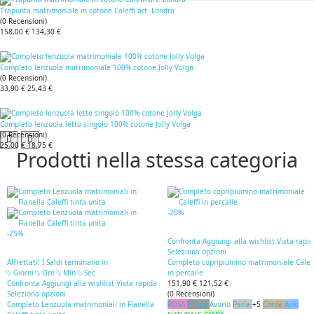
Trapunta matrimoniale in cotone Caleffi art. Londra
(
0
Recensioni
)
158,00 €
134,30 €
Completo lenzuola matrimoniale 100% cotone Jolly Volga
(
0
Recensioni
)
33,90 €
25,43 €
Completo lenzuola letto singolo 100% cotone Jolly Volga
(
0
Recensioni
)
25,00 €
18,75 €
Prodotti nella stessa categoria
-20%
-25%
Confronta
Aggiungi alla wishlist
Vista rapi
Seleziona opzioni
Affrettati! I Saldi terminano in
Completo copripiumino matrimoniale Caleff
Giorni
Ore
Min
Sec
in percalle
Confronta
Aggiungi alla wishlist
Vista rapida
151,90 €
121,52 €
Seleziona opzioni
(
0
Recensioni
)
Completo Lenzuola matrimoniali in Flanella
ROSA
Grigio
Avorio
Perla
+5
Corda
Avio