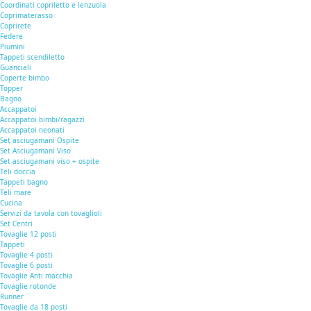
Coordinati copriletto e lenzuola
Coprimaterasso
Coprirete
Federe
Piumini
Tappeti scendiletto
Guanciali
Coperte bimbo
Topper
Bagno
Accappatoi
Accappatoi bimbi/ragazzi
Accappatoi neonati
Set asciugamani Ospite
Set Asciugamani Viso
Set asciugamani viso + ospite
Teli doccia
Tappeti bagno
Teli mare
Cucina
Servizi da tavola con tovaglioli
Set Centri
Tovaglie 12 posti
Tappeti
Tovaglie 4 posti
Tovaglie 6 posti
Tovaglie Anti macchia
Tovaglie rotonde
Runner
Tovaglie da 18 posti