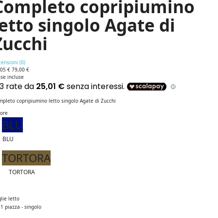
Completo copripiumino
letto singolo Agate di
Zucchi
ensioni (
0
)
,05 €
79,00 €
se incluse
pleto copripiumino letto singolo Agate di Zucchi
lore
BLU
BLU
TORTORA
TORTORA
lie letto
1 piazza - singolo