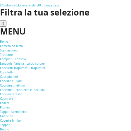
Confronta
0
La mia wishlist
0
Contattaci
Filtra la tua selezione
MENU
Home
Camera da letto
Scaldasonno
Trapunte
Completi Lenzuola
Lenzuola flanella - caldo cotone
Copriletti trapuntati - trapuntini
Copriletti
Copripiumini
Coperte e Plaid
Coordinati lettino
Coordinati copriletto e lenzuola
Coprimaterasso
Coprirete
Federe
Piumini
Tappeti scendiletto
Guanciali
Coperte bimbo
Topper
Bagno