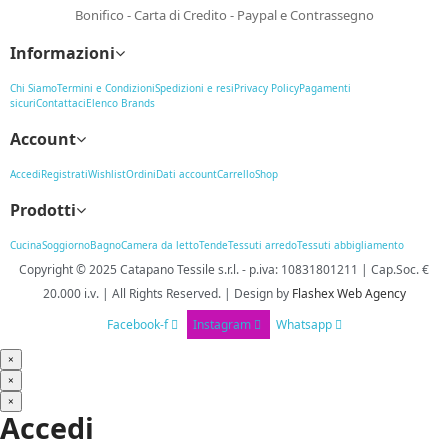
Bonifico - Carta di Credito - Paypal e Contrassegno
Informazioni
Chi Siamo
Termini e Condizioni
Spedizioni e resi
Privacy Policy
Pagamenti
sicuri
Contattaci
Elenco Brands
Account
Accedi
Registrati
Wishlist
Ordini
Dati account
Carrello
Shop
Prodotti
Cucina
Soggiorno
Bagno
Camera da letto
Tende
Tessuti arredo
Tessuti abbigliamento
Copyright © 2025
Catapano Tessile s.r.l.
-
p.iva: 10831801211 | Cap.Soc. €
20.000 i.v. | All Rights Reserved. | Design
by
Flashex Web Agency
Facebook-f
Instagram
Whatsapp
×
×
×
Accedi