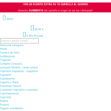
-10% DI SCONTO EXTRA SU 10 CARRELLI AL GIORNO.
Inserisci
SUMMER10
nel carrello e scopri se sei tra i fortunati!
Menu
0
0,00 €
Il Mio Account
Seleziona categoria
Home
Camera da letto
Scaldasonno
Trapunte
Completi Lenzuola
Lenzuola flanella - caldo cotone
Copriletti trapuntati - trapuntini
Copriletti
Copripiumini
Coperte e Plaid
Coordinati lettino
Coordinati copriletto e lenzuola
Coprimaterasso
Coprirete
Federe
Piumini
Tappeti scendiletto