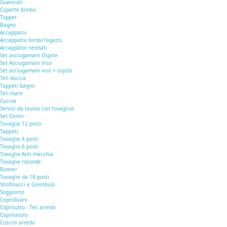
Guanciali
Coperte bimbo
Topper
Bagno
Accappatoi
Accappatoi bimbi/ragazzi
Accappatoi neonati
Set asciugamani Ospite
Set Asciugamani Viso
Set asciugamani viso + ospite
Teli doccia
Tappeti bagno
Teli mare
Cucina
Servizi da tavola con tovaglioli
Set Centri
Tovaglie 12 posti
Tappeti
Tovaglie 4 posti
Tovaglie 6 posti
Tovaglie Anti macchia
Tovaglie rotonde
Runner
Tovaglie da 18 posti
Strofinacci e Grembiuli
Soggiorno
Copridivani
Copritutto - Teli arredo
Copritavolo
Cuscini arredo