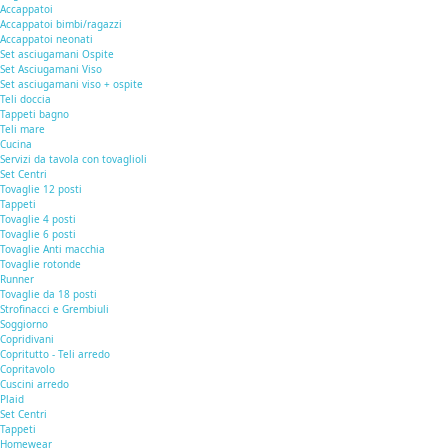
Accappatoi
Accappatoi bimbi/ragazzi
Accappatoi neonati
Set asciugamani Ospite
Set Asciugamani Viso
Set asciugamani viso + ospite
Teli doccia
Tappeti bagno
Teli mare
Cucina
Servizi da tavola con tovaglioli
Set Centri
Tovaglie 12 posti
Tappeti
Tovaglie 4 posti
Tovaglie 6 posti
Tovaglie Anti macchia
Tovaglie rotonde
Runner
Tovaglie da 18 posti
Strofinacci e Grembiuli
Soggiorno
Copridivani
Copritutto - Teli arredo
Copritavolo
Cuscini arredo
Plaid
Set Centri
Tappeti
Homewear