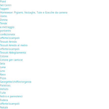
Plaid
Set Centri
Tappeti
Homewear: Pigiami, Vestaglie, Tute e Giacche da camera
Uomo
Donna
Tende
a metraggio
portierini
confezionate
offerte/scampoli
Tessuti Arredo
Tessuti Arredo al metro
offerte/scampoli
Tessuti Abbigliamento
Cotone
Cotone per camicie
Seta
Lana
Lino
Raso
Pizzo
Georgette/chiffon/organza
Pailettes
Velluto
Tulle
Feltro e pannolenci
Fodera
offerte/scampoli
Natale