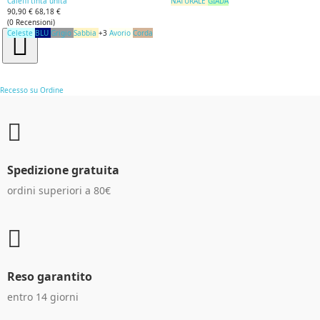
Caleffi tinta unita
NATURALE
GIADA
90,90 €
68,18 €
(
0
Recensioni
)
Celeste
BLU
Grigio
Sabbia
+3
Avorio
Corda
Recesso su Ordine
Spedizione gratuita
ordini superiori a 80€
Reso garantito
entro 14 giorni