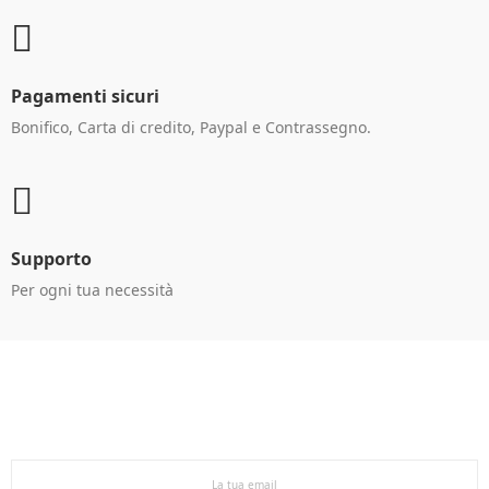
Pagamenti sicuri
Bonifico, Carta di credito, Paypal e Contrassegno.
Supporto
Per ogni tua necessità
Ricevi le offerte in anteprima!
Iscriviti alla newsletter per restare aggiornato sulle
nostre promo esclusive e riceverai un buono sconto del
5% sul primo ordine.