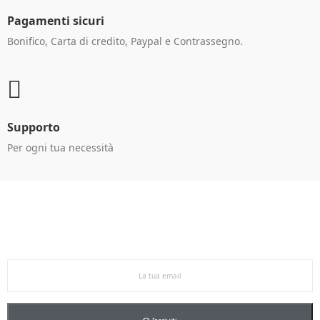
Pagamenti sicuri
Bonifico, Carta di credito, Paypal e Contrassegno.
Supporto
Per ogni tua necessità
Ricevi le offerte in anteprima!
Iscriviti alla newsletter per restare aggiornato sulle
nostre promo esclusive e riceverai un buono sconto del
5% sul primo ordine.