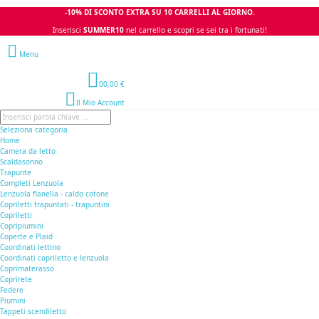
-10% DI SCONTO EXTRA SU 10 CARRELLI AL GIORNO.
Inserisci
SUMMER10
nel carrello e scopri se sei tra i fortunati!
Menu
0
0,00 €
Il Mio Account
Seleziona categoria
Home
Camera da letto
Scaldasonno
Trapunte
Completi Lenzuola
Lenzuola flanella - caldo cotone
Copriletti trapuntati - trapuntini
Copriletti
Copripiumini
Coperte e Plaid
Coordinati lettino
Coordinati copriletto e lenzuola
Coprimaterasso
Coprirete
Federe
Piumini
Tappeti scendiletto