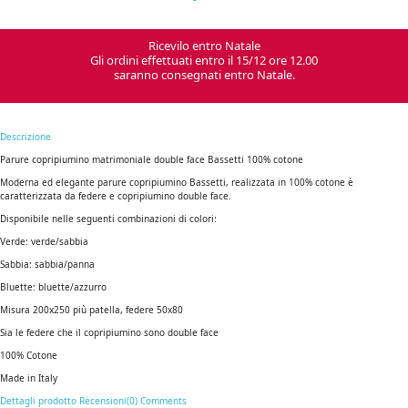
Ricevilo entro Natale
Gli ordini effettuati entro il 15/12 ore 12.00
saranno consegnati entro Natale.
Descrizione
Parure copripiumino matrimoniale double face Bassetti 100% cotone
Moderna ed elegante parure copripiumino Bassetti, realizzata in 100% cotone è
caratterizzata da federe e copripiumino double face.
Disponibile nelle seguenti combinazioni di colori:
Verde: verde/sabbia
Sabbia: sabbia/panna
Bluette: bluette/azzurro
Misura 200x250 più patella, federe 50x80
Sia le federe che il copripiumino sono double face
100% Cotone
Made in Italy
Dettagli prodotto
Recensioni(0)
Comments