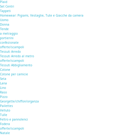
Plaid
Set Centri
Tappeti
Homewear: Pigiami, Vestaglie, Tute e Giacche da camera
Uomo
Donna
Tende
a metraggio
portierini
confezionate
offerte/scampoli
Tessuti Arredo
Tessuti Arredo al metro
offerte/scampoli
Tessuti Abbigliamento
Cotone
Cotone per camicie
Seta
Lana
Lino
Raso
Pizzo
Georgette/chiffon/organza
Pailettes
Velluto
Tulle
Feltro e pannolenci
Fodera
offerte/scampoli
Natale