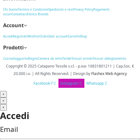
Chi Siamo
Termini e Condizioni
Spedizioni e resi
Privacy Policy
Pagamenti
sicuri
Contattaci
Elenco Brands
Account
Accedi
Registrati
Wishlist
Ordini
Dati account
Carrello
Shop
Prodotti
Cucina
Soggiorno
Bagno
Camera da letto
Tende
Tessuti arredo
Tessuti abbigliamento
Copyright © 2025
Catapano Tessile s.r.l.
-
p.iva: 10831801211 | Cap.Soc. €
20.000 i.v. | All Rights Reserved. | Design
by
Flashex Web Agency
Facebook-f
Instagram
Whatsapp
×
×
×
Accedi
Email