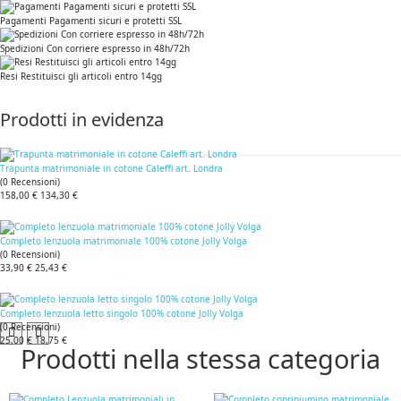
Pagamenti Pagamenti sicuri e protetti SSL
Spedizioni Con corriere espresso in 48h/72h
Resi Restituisci gli articoli entro 14gg
Prodotti in evidenza
Trapunta matrimoniale in cotone Caleffi art. Londra
(
0
Recensioni
)
158,00 €
134,30 €
Completo lenzuola matrimoniale 100% cotone Jolly Volga
(
0
Recensioni
)
33,90 €
25,43 €
Completo lenzuola letto singolo 100% cotone Jolly Volga
(
0
Recensioni
)
25,00 €
18,75 €
Prodotti nella stessa categoria