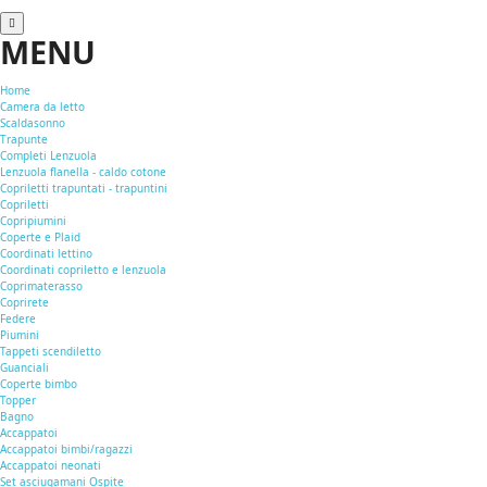
MENU
Home
Camera da letto
Scaldasonno
Trapunte
Completi Lenzuola
Lenzuola flanella - caldo cotone
Copriletti trapuntati - trapuntini
Copriletti
Copripiumini
Coperte e Plaid
Coordinati lettino
Coordinati copriletto e lenzuola
Coprimaterasso
Coprirete
Federe
Piumini
Tappeti scendiletto
Guanciali
Coperte bimbo
Topper
Bagno
Accappatoi
Accappatoi bimbi/ragazzi
Accappatoi neonati
Set asciugamani Ospite