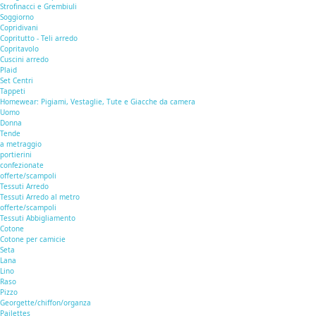
Strofinacci e Grembiuli
Soggiorno
Copridivani
Copritutto - Teli arredo
Copritavolo
Cuscini arredo
Plaid
Set Centri
Tappeti
Homewear: Pigiami, Vestaglie, Tute e Giacche da camera
Uomo
Donna
Tende
a metraggio
portierini
confezionate
offerte/scampoli
Tessuti Arredo
Tessuti Arredo al metro
offerte/scampoli
Tessuti Abbigliamento
Cotone
Cotone per camicie
Seta
Lana
Lino
Raso
Pizzo
Georgette/chiffon/organza
Pailettes