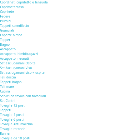
Coordinati copriletto e lenzuola
Coprimaterasso
Coprirete
Federe
Piumini
Tappeti scendiletto
Guanciali
Coperte bimbo
Topper
Bagno
Accappatoi
Accappatoi bimbi/ragazzi
Accappatoi neonati
Set asciugamani Ospite
Set Asciugamani Viso
Set asciugamani viso + ospite
Teli doccia
Tappeti bagno
Teli mare
Cucina
Servizi da tavola con tovaglioli
Set Centri
Tovaglie 12 posti
Tappeti
Tovaglie 4 posti
Tovaglie 6 posti
Tovaglie Anti macchia
Tovaglie rotonde
Runner
Tovaglie da 18 posti