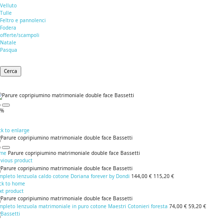
Velluto
Tulle
Feltro e pannolenci
Fodera
offerte/scampoli
Natale
Pasqua
Cerca
0%
ck to enlarge
me
Parure copripiumino matrimoniale double face Bassetti
evious product
mpleto lenzuola caldo cotone Doriana forever by Dondi
144,00 €
115,20 €
ck to home
xt product
pleto lenzuola matrimoniale in puro cotone Maestri Cotonieri foresta
74,00 €
59,20 €