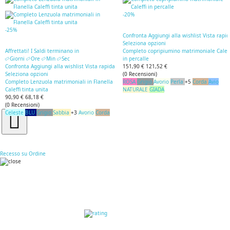
-20%
-25%
Confronta
Aggiungi alla wishlist
Vista rapi
Seleziona opzioni
Affrettati! I Saldi terminano in
Completo copripiumino matrimoniale Caleff
Giorni
Ore
Min
Sec
in percalle
Confronta
Aggiungi alla wishlist
Vista rapida
151,90 €
121,52 €
Seleziona opzioni
(
0
Recensioni
)
Completo Lenzuola matrimoniali in Flanella
ROSA
Grigio
Avorio
Perla
+5
Corda
Avio
Caleffi tinta unita
NATURALE
GIADA
90,90 €
68,18 €
(
0
Recensioni
)
Celeste
BLU
Grigio
Sabbia
+3
Avorio
Corda
Recesso su Ordine
RECENSIONI DEI
CLIENTI