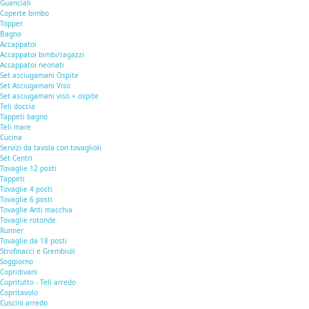
Guanciali
Coperte bimbo
Topper
Bagno
Accappatoi
Accappatoi bimbi/ragazzi
Accappatoi neonati
Set asciugamani Ospite
Set Asciugamani Viso
Set asciugamani viso + ospite
Teli doccia
Tappeti bagno
Teli mare
Cucina
Servizi da tavola con tovaglioli
Set Centri
Tovaglie 12 posti
Tappeti
Tovaglie 4 posti
Tovaglie 6 posti
Tovaglie Anti macchia
Tovaglie rotonde
Runner
Tovaglie da 18 posti
Strofinacci e Grembiuli
Soggiorno
Copridivani
Copritutto - Teli arredo
Copritavolo
Cuscini arredo