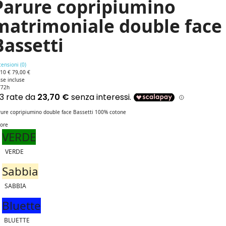
Parure copripiumino
matrimoniale double face
Bassetti
ensioni (
0
)
,10 €
79,00 €
se incluse
/72h
rure copripiumino double face Bassetti 100% cotone
lore
VERDE
VERDE
Sabbia
SABBIA
Bluette
BLUETTE