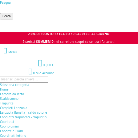
Pasqua
Cerca
-10% DI SCONTO EXTRA SU 10 CARRELLI AL GIORNO.
Inserisci
SUMMER10
nel carrello e scopri se sei tra i fortunati!
Menu
0
0,00 €
Il Mio Account
Seleziona categoria
Home
Camera da letto
Scaldasonno
Trapunte
Completi Lenzuola
Lenzuola flanella - caldo cotone
Copriletti trapuntati - trapuntini
Copriletti
Copripiumini
Coperte e Plaid
Coordinati lettino