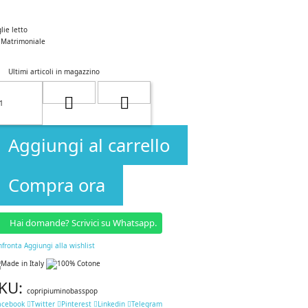
lie letto
Matrimoniale
Ultimi articoli in magazzino
Aggiungi al carrello
Compra ora
Hai domande? Scrivici su Whatsapp.
nfronta
Aggiungi alla wishlist
KU:
copripiuminobasspop
acebook
Twitter
Pinterest
Linkedin
Telegram