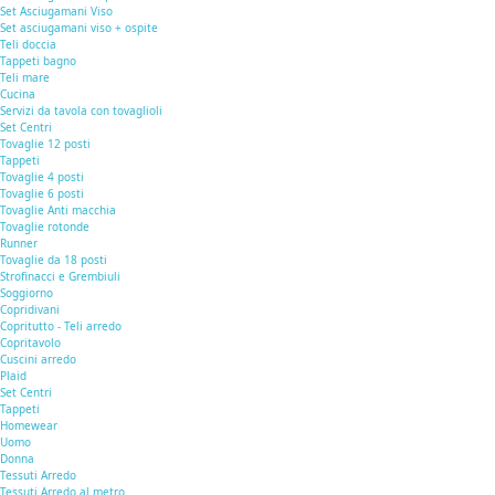
Set Asciugamani Viso
Set asciugamani viso + ospite
Teli doccia
Tappeti bagno
Teli mare
Cucina
Servizi da tavola con tovaglioli
Set Centri
Tovaglie 12 posti
Tappeti
Tovaglie 4 posti
Tovaglie 6 posti
Tovaglie Anti macchia
Tovaglie rotonde
Runner
Tovaglie da 18 posti
Strofinacci e Grembiuli
Soggiorno
Copridivani
Copritutto - Teli arredo
Copritavolo
Cuscini arredo
Plaid
Set Centri
Tappeti
Homewear
Uomo
Donna
Tessuti Arredo
Tessuti Arredo al metro