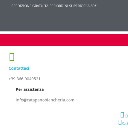
SPEDIZIONE GRATUITA PER ORDINI SUPERIORI A 80€
Contattaci
+39 366 9049521
Per assistenza
info@catapanobiancheria.com
C
Conf