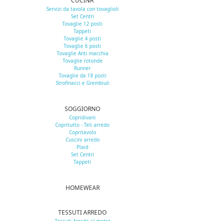
CUCINA
Servizi da tavola con tovaglioli
Set Centri
Tovaglie 12 posti
Tappeti
Tovaglie 4 posti
Tovaglie 6 posti
Tovaglie Anti macchia
Tovaglie rotonde
Runner
Tovaglie da 18 posti
Strofinacci e Grembiuli
SOGGIORNO
Copridivani
Copritutto - Teli arredo
Copritavolo
Cuscini arredo
Plaid
Set Centri
Tappeti
HOMEWEAR
TESSUTI ARREDO