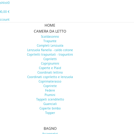
0
shlist
0
0,00 €
Account
HOME
CAMERA DA LETTO
Scaldasonno
Trapunte
Completi Lenzuola
Lenzuola flanella - caldo cotone
Copriletti trapuntati - trapuntini
Copriletti
Copripiumini
Coperte e Plaid
Coordinati lettino
Coordinati copriletto e lenzuola
Coprimaterasso
Coprirete
Federe
Piumini
Tappeti scendiletto
Guanciali
Coperte bimbo
Topper
BAGNO
Accappatoi