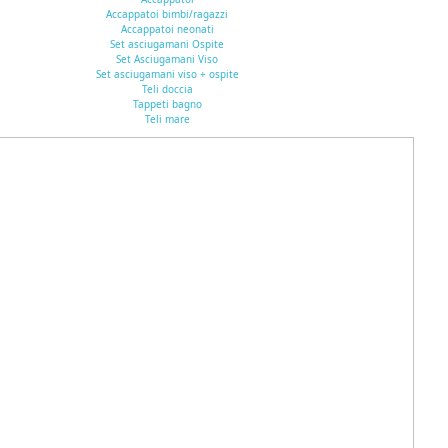
Accappatoi bimbi/ragazzi
Accappatoi neonati
Set asciugamani Ospite
Set Asciugamani Viso
Set asciugamani viso + ospite
Teli doccia
Tappeti bagno
Teli mare