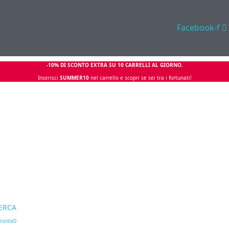
Facebook-f
-10% DI SCONTO EXTRA SU 10 CARRELLI AL GIORNO.
Inserisci
SUMMER10
nel carrello e scopri se sei tra i fortunati!
ERCA
0
ronta