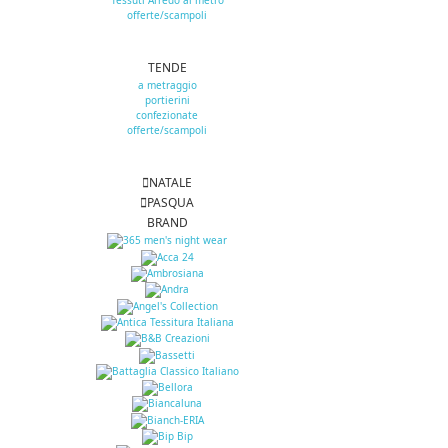
Tessuti Arredo al metro
offerte/scampoli
TENDE
a metraggio
portierini
confezionate
offerte/scampoli
NATALE
PASQUA
BRAND