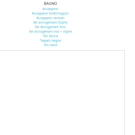
BAGNO
Accappatoi
Accappatoi bimbi/ragazzi
Accappatoi neonati
Set asciugamani Ospite
Set Asciugamani Viso
Set asciugamani viso + ospite
Teli doccia
Tappeti bagno
Teli mare