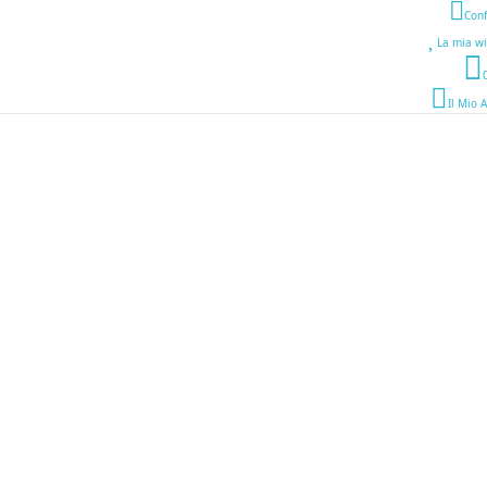
Conf
La mia wi
Il Mio 