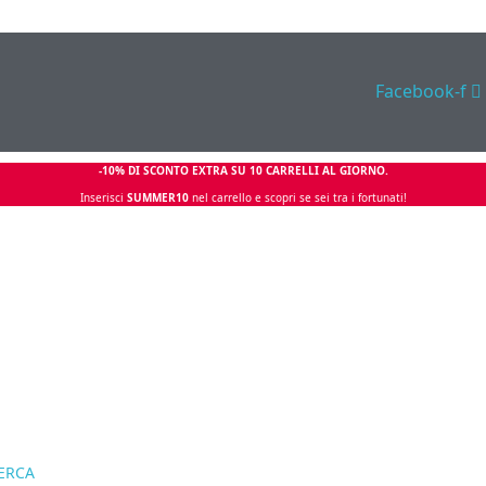
Facebook-f
-10% DI SCONTO EXTRA SU 10 CARRELLI AL GIORNO.
Inserisci
SUMMER10
nel carrello e scopri se sei tra i fortunati!
ERCA