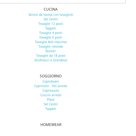
CUCINA
Servizi da tavola con tovaglioli
Set Centri
Tovaglie 12 posti
Tappeti
Tovaglie 4 posti
Tovaglie 6 posti
Tovaglie Anti macchia
Tovaglie rotonde
Runner
Tovaglie da 18 posti
Strofinacci e Grembiuli
SOGGIORNO
Copridivani
Copritutto - Teli arredo
Copritavolo
Cuscini arredo
Plaid
Set Centri
Tappeti
HOMEWEAR