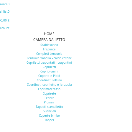
0
ronta
0
shlist
0
0,00 €
Account
HOME
CAMERA DA LETTO
Scaldasonno
Trapunte
Completi Lenzuola
Lenzuola flanella - caldo cotone
Copriletti trapuntati - trapuntini
Copriletti
Copripiumini
Coperte e Plaid
Coordinati lettino
Coordinati copriletto e lenzuola
Coprimaterasso
Coprirete
Federe
Piumini
Tappeti scendiletto
Guanciali
Coperte bimbo
Topper