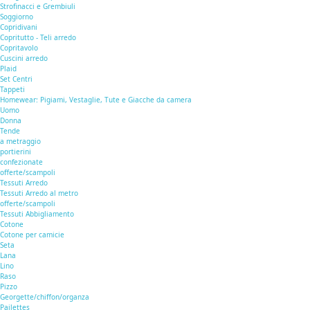
Strofinacci e Grembiuli
Soggiorno
Copridivani
Copritutto - Teli arredo
Copritavolo
Cuscini arredo
Plaid
Set Centri
Tappeti
Homewear: Pigiami, Vestaglie, Tute e Giacche da camera
Uomo
Donna
Tende
a metraggio
portierini
confezionate
offerte/scampoli
Tessuti Arredo
Tessuti Arredo al metro
offerte/scampoli
Tessuti Abbigliamento
Cotone
Cotone per camicie
Seta
Lana
Lino
Raso
Pizzo
Georgette/chiffon/organza
Pailettes