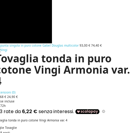
punta singola in puro cotone Gabel Douglas multicolor
93,00 €
74,40 €
Tovaglia tonda in puro
cotone Vingi Armonia var.
4
ensioni (
0
)
,68 €
24,90 €
se incluse
/72h
aglia tonda in puro cotone Vingi Armonia var. 4
lie Tovaglie
8 posti