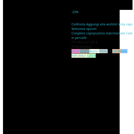
-20%
Confronta
Aggiungi alla wishlist
Vista rapi
Seleziona opzioni
Completo copripiumino matrimoniale Caleff
in percalle
151,90 €
121,52 €
(
0
Recensioni
)
ROSA
Grigio
Avorio
Perla
+5
Corda
Avio
NATURALE
GIADA