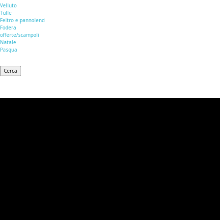
Velluto
Tulle
Feltro e pannolenci
Fodera
offerte/scampoli
Natale
Pasqua
Cerca