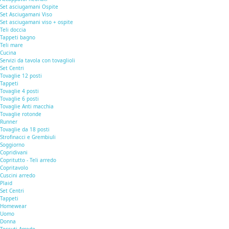
Set asciugamani Ospite
Set Asciugamani Viso
Set asciugamani viso + ospite
Teli doccia
Tappeti bagno
Teli mare
Cucina
Servizi da tavola con tovaglioli
Set Centri
Tovaglie 12 posti
Tappeti
Tovaglie 4 posti
Tovaglie 6 posti
Tovaglie Anti macchia
Tovaglie rotonde
Runner
Tovaglie da 18 posti
Strofinacci e Grembiuli
Soggiorno
Copridivani
Copritutto - Teli arredo
Copritavolo
Cuscini arredo
Plaid
Set Centri
Tappeti
Homewear
Uomo
Donna