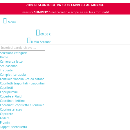
-10% DI SCONTO EXTRA SU 10 CARRELLI AL GIORNO.
Inserisci
SUMMER10
nel carrello e scopri se sei tra i fortunati!
Menu
0
0,00 €
Il Mio Account
Seleziona categoria
Home
Camera da letto
Scaldasonno
Trapunte
Completi Lenzuola
Lenzuola flanella - caldo cotone
Copriletti trapuntati - trapuntini
Copriletti
Copripiumini
Coperte e Plaid
Coordinati lettino
Coordinati copriletto e lenzuola
Coprimaterasso
Coprirete
Federe
Piumini
Tappeti scendiletto