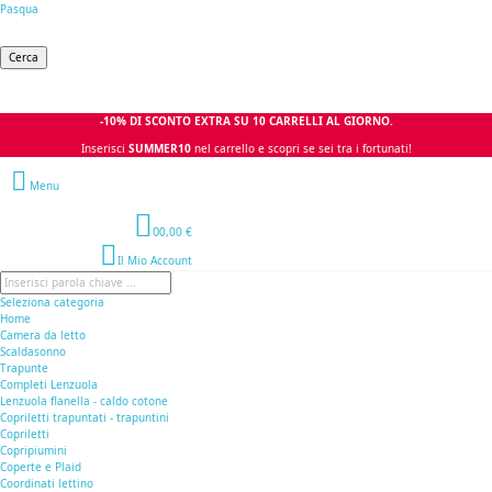
Pasqua
Cerca
-10% DI SCONTO EXTRA SU 10 CARRELLI AL GIORNO.
Inserisci
SUMMER10
nel carrello e scopri se sei tra i fortunati!
Menu
0
0,00 €
Il Mio Account
Seleziona categoria
Home
Camera da letto
Scaldasonno
Trapunte
Completi Lenzuola
Lenzuola flanella - caldo cotone
Copriletti trapuntati - trapuntini
Copriletti
Copripiumini
Coperte e Plaid
Coordinati lettino