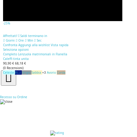
-25%
Affrettati! I Saldi terminano in
Giorni
Ore
Min
Sec
Confronta
Aggiungi alla wishlist
Vista rapida
Seleziona opzioni
Completo Lenzuola matrimoniali in Flanella
Caleffi tinta unita
90,90 €
68,18 €
(
0
Recensioni
)
Celeste
BLU
Grigio
Sabbia
+3
Avorio
Corda
Recesso su Ordine
RECENSIONI DEI