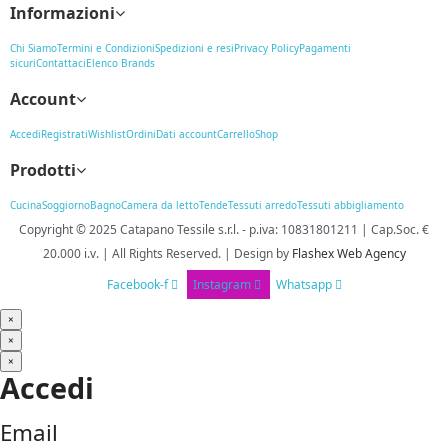
Informazioni
Chi Siamo
Termini e Condizioni
Spedizioni e resi
Privacy Policy
Pagamenti
sicuri
Contattaci
Elenco Brands
Account
Accedi
Registrati
Wishlist
Ordini
Dati account
Carrello
Shop
Prodotti
Cucina
Soggiorno
Bagno
Camera da letto
Tende
Tessuti arredo
Tessuti abbigliamento
Copyright © 2025
Catapano Tessile s.r.l.
-
p.iva: 10831801211 | Cap.Soc. €
20.000 i.v. | All Rights Reserved. | Design
by
Flashex Web Agency
Facebook-f
Instagram
Whatsapp
×
×
×
Accedi
Email