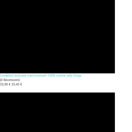
Completo lenzuola matrimoniale 100% cotone Jolly Volga
(
0
Recensioni
)
33,90 €
25,43 €