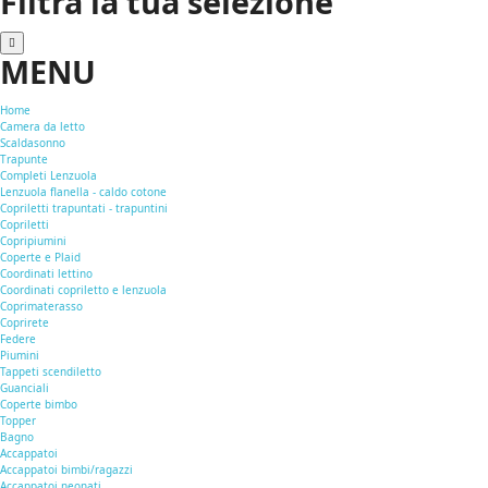
Filtra la tua selezione
MENU
Home
Camera da letto
Scaldasonno
Trapunte
Completi Lenzuola
Lenzuola flanella - caldo cotone
Copriletti trapuntati - trapuntini
Copriletti
Copripiumini
Coperte e Plaid
Coordinati lettino
Coordinati copriletto e lenzuola
Coprimaterasso
Coprirete
Federe
Piumini
Tappeti scendiletto
Guanciali
Coperte bimbo
Topper
Bagno
Accappatoi
Accappatoi bimbi/ragazzi
Accappatoi neonati