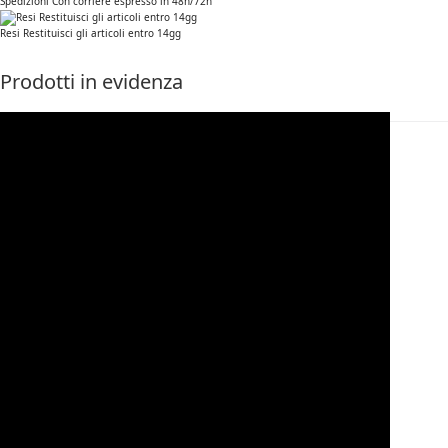
Spedizioni Con corriere espresso in 48h/72h
Resi Restituisci gli articoli entro 14gg
Prodotti in evidenza