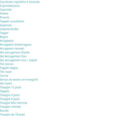
Coordinati copriletto e lenzuola
Coprimaterasso
Coprirete
Federe
Piumini
Tappeti scendiletto
Guanciali
Coperte bimbo
Topper
Bagno
Accappatoi
Accappatoi bimbi/ragazzi
Accappatoi neonati
Set asciugamani Ospite
Set Asciugamani Viso
Set asciugamani viso + ospite
Teli doccia
Tappeti bagno
Teli mare
Cucina
Servizi da tavola con tovaglioli
Set Centri
Tovaglie 12 posti
Tappeti
Tovaglie 4 posti
Tovaglie 6 posti
Tovaglie Anti macchia
Tovaglie rotonde
Runner
Tovaglie da 18 posti