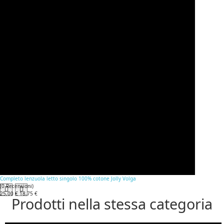
Completo lenzuola letto singolo 100% cotone Jolly Volga
(
0
Recensioni
)
25,00 €
18,75 €
Prodotti nella stessa categoria