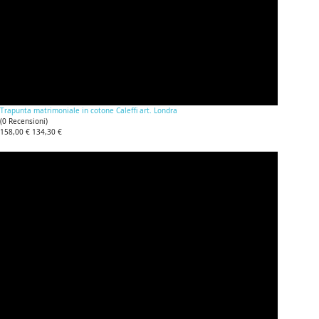
Trapunta matrimoniale in cotone Caleffi art. Londra
(
0
Recensioni
)
158,00 €
134,30 €