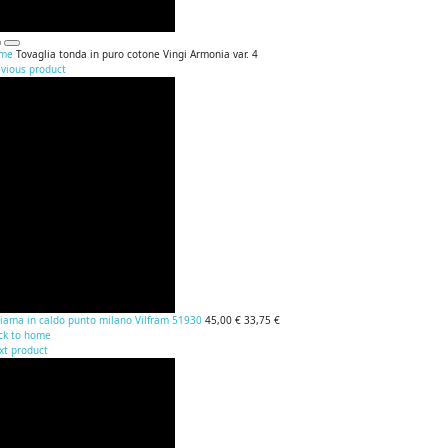
me
Tovaglia tonda in puro cotone Vingi Armonia var. 4
evious product
giama in caldo punto milano Vilfram 51930
45,00 €
33,75 €
ck to home
xt product