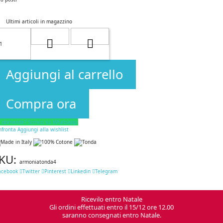
Ultimi articoli in magazzino
Aggiungi al carrello
Compra ora
i domande? Scrivici su Whatsapp.
nfronta
Aggiungi alla wishlist
KU:
armoniatonda4
acebook
Twitter
Pinterest
Linkedin
Telegram
Ricevilo entro Natale
Gli ordini effettuati entro il 15/12 ore 12.00
saranno consegnati entro Natale.