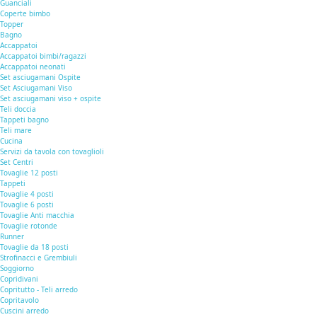
Guanciali
Coperte bimbo
Topper
Bagno
Accappatoi
Accappatoi bimbi/ragazzi
Accappatoi neonati
Set asciugamani Ospite
Set Asciugamani Viso
Set asciugamani viso + ospite
Teli doccia
Tappeti bagno
Teli mare
Cucina
Servizi da tavola con tovaglioli
Set Centri
Tovaglie 12 posti
Tappeti
Tovaglie 4 posti
Tovaglie 6 posti
Tovaglie Anti macchia
Tovaglie rotonde
Runner
Tovaglie da 18 posti
Strofinacci e Grembiuli
Soggiorno
Copridivani
Copritutto - Teli arredo
Copritavolo
Cuscini arredo