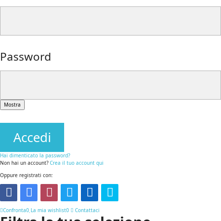
Password
Mostra
Accedi
Hai dimenticato la password?
Non hai un account?
Crea il tuo account qui
Oppure registrati con:
Confronta
0
La mia wishlist
0
Contattaci