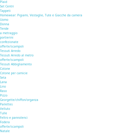
Plaid
Set Centri
Tappeti
Homewear: Pigiami, Vestaglie, Tute e Giacche da camera
Uomo
Donna
Tende
a metraggio
portierini
confezionate
offerte/scampoli
Tessuti Arredo
Tessuti Arredo al metro
offerte/scampoli
Tessuti Abbigliamento
Cotone
Cotone per camicie
Seta
Lana
Lino
Raso
Pizzo
Georgette/chiffon/organza
Pailettes
Velluto
Tulle
Feltro e pannolenci
Fodera
offerte/scampoli
Natale