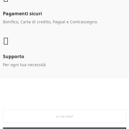
Pagamenti sicuri
Bonifico, Carta di credito, Paypal e Contrassegno.
Supporto
Per ogni tua necessità
Ricevi le offerte in anteprima!
Iscriviti alla newsletter per restare aggiornato sulle
nostre promo esclusive e riceverai un buono sconto del
5% sul primo ordine.