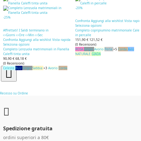
-20%
-25%
Confronta
Aggiungi alla wishlist
Vista rapi
Seleziona opzioni
Affrettati! I Saldi terminano in
Completo copripiumino matrimoniale Caleff
Giorni
Ore
Min
Sec
in percalle
Confronta
Aggiungi alla wishlist
Vista rapida
151,90 €
121,52 €
Seleziona opzioni
(
0
Recensioni
)
Completo Lenzuola matrimoniali in Flanella
ROSA
Grigio
Avorio
Perla
+5
Corda
Avio
Caleffi tinta unita
NATURALE
GIADA
90,90 €
68,18 €
(
0
Recensioni
)
Celeste
BLU
Grigio
Sabbia
+3
Avorio
Corda
Recesso su Ordine
Spedizione gratuita
ordini superiori a 80€