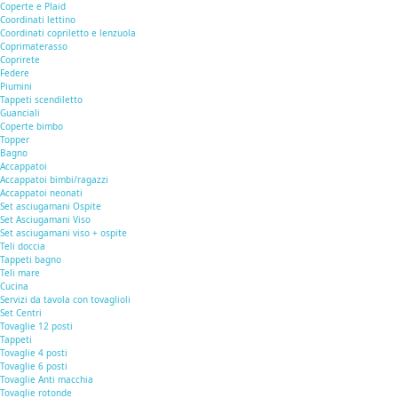
Coperte e Plaid
Coordinati lettino
Coordinati copriletto e lenzuola
Coprimaterasso
Coprirete
Federe
Piumini
Tappeti scendiletto
Guanciali
Coperte bimbo
Topper
Bagno
Accappatoi
Accappatoi bimbi/ragazzi
Accappatoi neonati
Set asciugamani Ospite
Set Asciugamani Viso
Set asciugamani viso + ospite
Teli doccia
Tappeti bagno
Teli mare
Cucina
Servizi da tavola con tovaglioli
Set Centri
Tovaglie 12 posti
Tappeti
Tovaglie 4 posti
Tovaglie 6 posti
Tovaglie Anti macchia
Tovaglie rotonde