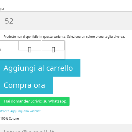
lia
Prodotto non disponibile in questa variante. Seleziona un colore o una taglia diversa.
Aggiungi al carrello
Compra ora
Hai domande? Scrivici su Whatsapp.
nfronta
Aggiungi alla wishlist