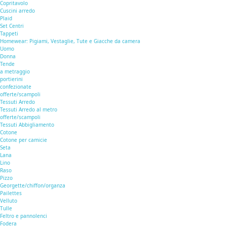
Copritavolo
Cuscini arredo
Plaid
Set Centri
Tappeti
Homewear: Pigiami, Vestaglie, Tute e Giacche da camera
Uomo
Donna
Tende
a metraggio
portierini
confezionate
offerte/scampoli
Tessuti Arredo
Tessuti Arredo al metro
offerte/scampoli
Tessuti Abbigliamento
Cotone
Cotone per camicie
Seta
Lana
Lino
Raso
Pizzo
Georgette/chiffon/organza
Pailettes
Velluto
Tulle
Feltro e pannolenci
Fodera