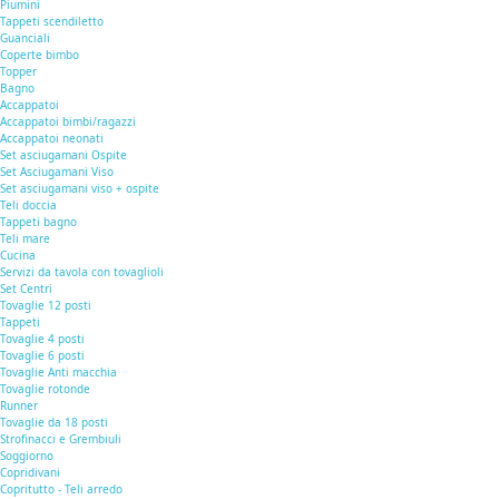
Piumini
Tappeti scendiletto
Guanciali
Coperte bimbo
Topper
Bagno
Accappatoi
Accappatoi bimbi/ragazzi
Accappatoi neonati
Set asciugamani Ospite
Set Asciugamani Viso
Set asciugamani viso + ospite
Teli doccia
Tappeti bagno
Teli mare
Cucina
Servizi da tavola con tovaglioli
Set Centri
Tovaglie 12 posti
Tappeti
Tovaglie 4 posti
Tovaglie 6 posti
Tovaglie Anti macchia
Tovaglie rotonde
Runner
Tovaglie da 18 posti
Strofinacci e Grembiuli
Soggiorno
Copridivani
Copritutto - Teli arredo