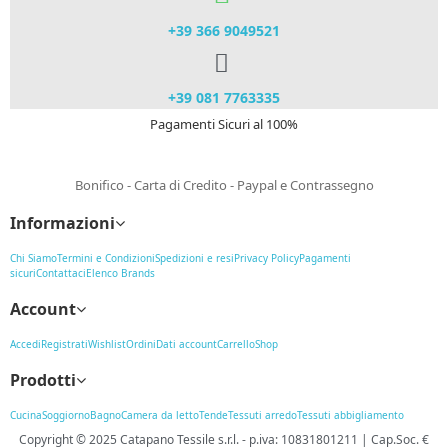
+39 366 9049521​
+39 081 7763335
Pagamenti Sicuri al 100%
Bonifico - Carta di Credito - Paypal e Contrassegno
Informazioni
Chi Siamo
Termini e Condizioni
Spedizioni e resi
Privacy Policy
Pagamenti
sicuri
Contattaci
Elenco Brands
Account
Accedi
Registrati
Wishlist
Ordini
Dati account
Carrello
Shop
Prodotti
Cucina
Soggiorno
Bagno
Camera da letto
Tende
Tessuti arredo
Tessuti abbigliamento
Copyright © 2025
Catapano Tessile s.r.l.
-
p.iva: 10831801211 | Cap.Soc. €