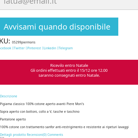
Avvisami quando disponibile
KU:
05299piermoris
acebook
Twitter
Pinterest
Linkedin
Telegram
Ricevilo entro Natale
Gli ordini effettuati entro il 15/12 ore 12.00
saranno consegnati entro Natale.
Descrizione
Pigiama classico 100% cotone aperto avanti Piere Mori's
Sopra aperto con bottoni, collo a V, tasche e taschino
Pantalone aperto
100% cotone con trattamento sanfor anti-restrigimento e resistente ai ripeturi lavaggi
Dettagli prodotto
Recensioni(0)
Comments