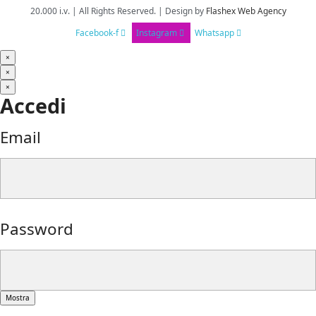
20.000 i.v. | All Rights Reserved. | Design
by
Flashex Web Agency
Facebook-f
Instagram
Whatsapp
×
×
×
Accedi
Email
Password
Mostra