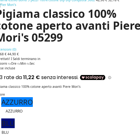
giama estivo uomo 3 pezzi 100% cotone Bip Bip Conquista 3662
42,90 €
32,18 €
Pigiama classico 100%
cotone aperto avanti Pier
Mori's 05299
ensioni (
0
)
,68 €
44,90 €
rettati! I Saldi terminano in
iorni
Ore
Min
Sec
se incluse
iama classico 100% cotone aperto avanti Piere Mori's
lore
AZZURRO
AZZURRO
BLU
BLU