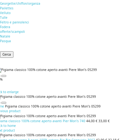
Georgette/chiffon/organza
Pailettes
Velluto
Tulle
Feltro e pannolenci
Fodera
offerte/scampoli
Natale
Pasqua
Cerca
5%
ck to enlarge
me
Pigiama classico 100% cotone aperto avanti Piere Mori's 05299
evious product
iama classico 100% cotone aperto avanti Pier Mori's 740
44,00 €
33,00 €
ck to home
xt product