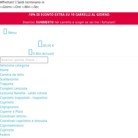
Affrettati! I Saldi terminano in
Giorni
Ore
Min
Sec
-10% DI SCONTO EXTRA SU 10 CARRELLI AL GIORNO.
Inserisci
SUMMER10
nel carrello e scopri se sei tra i fortunati!
Menu
0
0,00 €
Il Mio Account
Seleziona categoria
Home
Camera da letto
Scaldasonno
Trapunte
Completi Lenzuola
Lenzuola flanella - caldo cotone
Copriletti trapuntati - trapuntini
Copriletti
Copripiumini
Coperte e Plaid
Coordinati lettino
Coordinati copriletto e lenzuola
Coprimaterasso
Coprirete
Federe