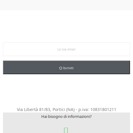
Ricevi le offerte in anteprima!
Iscriviti alla newsletter per restare aggiornato sulle
nostre promo esclusive e riceverai un buono sconto del
5% sul primo ordine.
Iscriviti
Via Libertà 81/83, Portici (NA) - p.iva: 10831801211
Hai bisogno di informazioni?