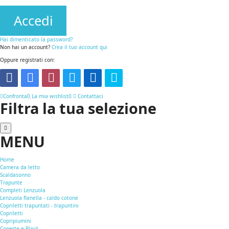
Accedi
Hai dimenticato la password?
Non hai un account?
Crea il tuo account qui
Oppure registrati con:
Confronta
0
La mia wishlist
0
Contattaci
Filtra la tua selezione
MENU
Home
Camera da letto
Scaldasonno
Trapunte
Completi Lenzuola
Lenzuola flanella - caldo cotone
Copriletti trapuntati - trapuntini
Copriletti
Copripiumini
Coperte e Plaid