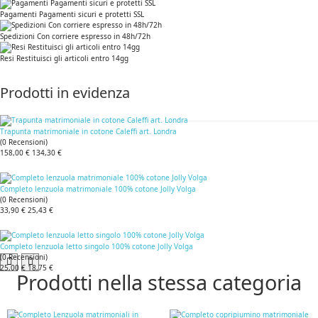
Pagamenti Pagamenti sicuri e protetti SSL
Spedizioni Con corriere espresso in 48h/72h
Resi Restituisci gli articoli entro 14gg
Prodotti in evidenza
Trapunta matrimoniale in cotone Caleffi art. Londra
(
0
Recensioni
)
158,00 €
134,30 €
Completo lenzuola matrimoniale 100% cotone Jolly Volga
(
0
Recensioni
)
33,90 €
25,43 €
Completo lenzuola letto singolo 100% cotone Jolly Volga
(
0
Recensioni
)
25,00 €
18,75 €
Prodotti nella stessa categoria