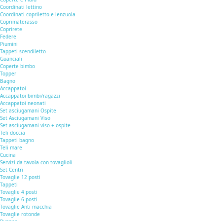
Coordinati lettino
Coordinati copriletto e lenzuola
Coprimaterasso
Coprirete
Federe
Piumini
Tappeti scendiletto
Guanciali
Coperte bimbo
Topper
Bagno
Accappatoi
Accappatoi bimbi/ragazzi
Accappatoi neonati
Set asciugamani Ospite
Set Asciugamani Viso
Set asciugamani viso + ospite
Teli doccia
Tappeti bagno
Teli mare
Cucina
Servizi da tavola con tovaglioli
Set Centri
Tovaglie 12 posti
Tappeti
Tovaglie 4 posti
Tovaglie 6 posti
Tovaglie Anti macchia
Tovaglie rotonde