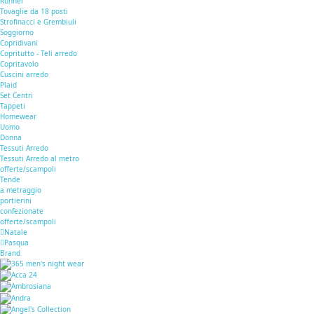
Runner
Tovaglie da 18 posti
Strofinacci e Grembiuli
Soggiorno
Copridivani
Copritutto - Teli arredo
Copritavolo
Cuscini arredo
Plaid
Set Centri
Tappeti
Homewear
Uomo
Donna
Tessuti Arredo
Tessuti Arredo al metro
offerte/scampoli
Tende
a metraggio
portierini
confezionate
offerte/scampoli
Natale
Pasqua
Brand