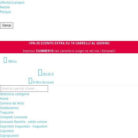
offerte/scampoli
Natale
Pasqua
Cerca
-10% DI SCONTO EXTRA SU 10 CARRELLI AL GIORNO.
Inserisci
SUMMER10
nel carrello e scopri se sei tra i fortunati!
Menu
0
0,00 €
Il Mio Account
Seleziona categoria
Home
Camera da letto
Scaldasonno
Trapunte
Completi Lenzuola
Lenzuola flanella - caldo cotone
Copriletti trapuntati - trapuntini
Copriletti
Copripiumini