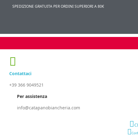
SPEDIZIONE GRATUITA PER ORDINI SUPERIORI A 80€
Contattaci
+39 366 9049521
Per assistenza
info@catapanobiancheria.com
C
Conf