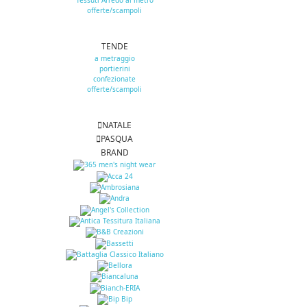
Tessuti Arredo al metro
offerte/scampoli
TENDE
a metraggio
portierini
confezionate
offerte/scampoli
NATALE
PASQUA
BRAND