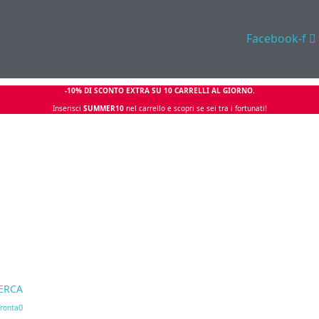
Facebook-f
-10% DI SCONTO EXTRA SU 10 CARRELLI AL GIORNO.
Inserisci
SUMMER10
nel carrello e scopri se sei tra i fortunati!
ERCA
0
ronta