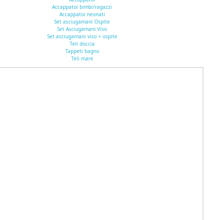
Accappatoi bimbi/ragazzi
Accappatoi neonati
Set asciugamani Ospite
Set Asciugamani Viso
Set asciugamani viso + ospite
Teli doccia
Tappeti bagno
Teli mare