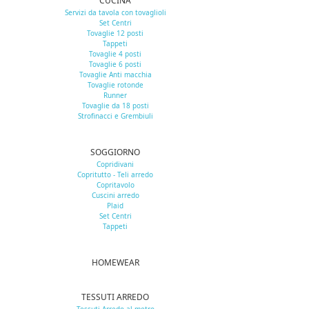
CUCINA
Servizi da tavola con tovaglioli
Set Centri
Tovaglie 12 posti
Tappeti
Tovaglie 4 posti
Tovaglie 6 posti
Tovaglie Anti macchia
Tovaglie rotonde
Runner
Tovaglie da 18 posti
Strofinacci e Grembiuli
SOGGIORNO
Copridivani
Copritutto - Teli arredo
Copritavolo
Cuscini arredo
Plaid
Set Centri
Tappeti
HOMEWEAR
TESSUTI ARREDO