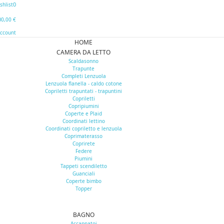
0
shlist
0
0,00 €
Account
HOME
CAMERA DA LETTO
Scaldasonno
Trapunte
Completi Lenzuola
Lenzuola flanella - caldo cotone
Copriletti trapuntati - trapuntini
Copriletti
Copripiumini
Coperte e Plaid
Coordinati lettino
Coordinati copriletto e lenzuola
Coprimaterasso
Coprirete
Federe
Piumini
Tappeti scendiletto
Guanciali
Coperte bimbo
Topper
BAGNO
Accappatoi