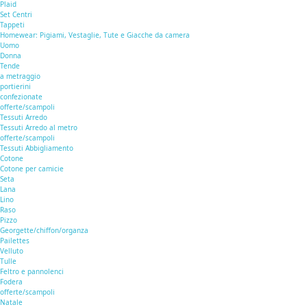
Plaid
Set Centri
Tappeti
Homewear: Pigiami, Vestaglie, Tute e Giacche da camera
Uomo
Donna
Tende
a metraggio
portierini
confezionate
offerte/scampoli
Tessuti Arredo
Tessuti Arredo al metro
offerte/scampoli
Tessuti Abbigliamento
Cotone
Cotone per camicie
Seta
Lana
Lino
Raso
Pizzo
Georgette/chiffon/organza
Pailettes
Velluto
Tulle
Feltro e pannolenci
Fodera
offerte/scampoli
Natale