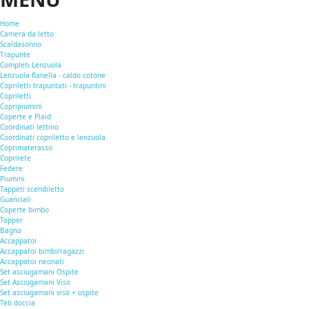
Home
Camera da letto
Scaldasonno
Trapunte
Completi Lenzuola
Lenzuola flanella - caldo cotone
Copriletti trapuntati - trapuntini
Copriletti
Copripiumini
Coperte e Plaid
Coordinati lettino
Coordinati copriletto e lenzuola
Coprimaterasso
Coprirete
Federe
Piumini
Tappeti scendiletto
Guanciali
Coperte bimbo
Topper
Bagno
Accappatoi
Accappatoi bimbi/ragazzi
Accappatoi neonati
Set asciugamani Ospite
Set Asciugamani Viso
Set asciugamani viso + ospite
Teli doccia