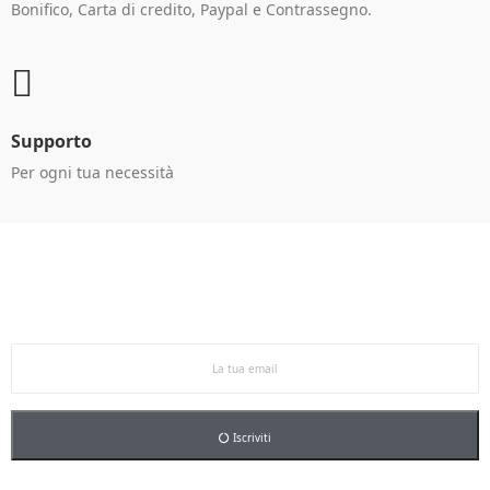
Bonifico, Carta di credito, Paypal e Contrassegno.
Supporto
Per ogni tua necessità
Ricevi le offerte in anteprima!
Iscriviti alla newsletter per restare aggiornato sulle
nostre promo esclusive e riceverai un buono sconto del
5% sul primo ordine.
Iscriviti