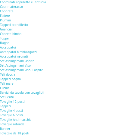
Coordinati copriletto e lenzuola
Coprimaterasso
Coprirete
Federe
Piumini
Tappeti scendiletto
Guanciali
Coperte bimbo
Topper
Bagno
Accappatoi
Accappatoi bimbi/ragazzi
Accappatoi neonati
Set asciugamani Ospite
Set Asciugamani Viso
Set asciugamani viso + ospite
Teli doccia
Tappeti bagno
Teli mare
Cucina
Servizi da tavola con tovaglioli
Set Centri
Tovaglie 12 posti
Tappeti
Tovaglie 4 posti
Tovaglie 6 posti
Tovaglie Anti macchia
Tovaglie rotonde
Runner
Tovaglie da 18 posti