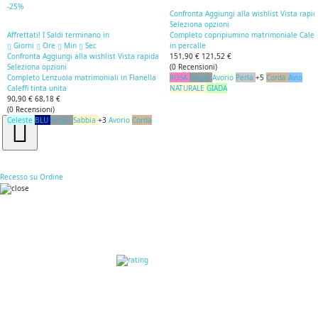
-25%
Confronta
Aggiungi alla wishlist
Vista rapi
Seleziona opzioni
Affrettati! I Saldi terminano in
Completo copripiumino matrimoniale Caleff
Giorni
Ore
Min
Sec
in percalle
Confronta
Aggiungi alla wishlist
Vista rapida
151,90 €
121,52 €
Seleziona opzioni
(
0
Recensioni
)
Completo Lenzuola matrimoniali in Flanella
ROSA
Grigio
Avorio
Perla
+5
Corda
Avio
Caleffi tinta unita
NATURALE
GIADA
90,90 €
68,18 €
(
0
Recensioni
)
Celeste
BLU
Grigio
Sabbia
+3
Avorio
Corda
Recesso su Ordine
RECENSIONI DEI
CLIENTI