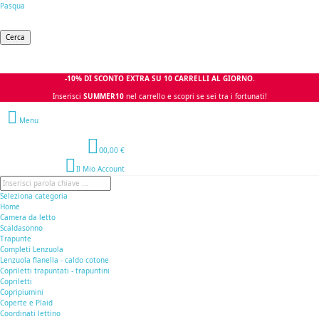
Pasqua
Cerca
-10% DI SCONTO EXTRA SU 10 CARRELLI AL GIORNO.
Inserisci
SUMMER10
nel carrello e scopri se sei tra i fortunati!
Menu
0
0,00 €
Il Mio Account
Seleziona categoria
Home
Camera da letto
Scaldasonno
Trapunte
Completi Lenzuola
Lenzuola flanella - caldo cotone
Copriletti trapuntati - trapuntini
Copriletti
Copripiumini
Coperte e Plaid
Coordinati lettino