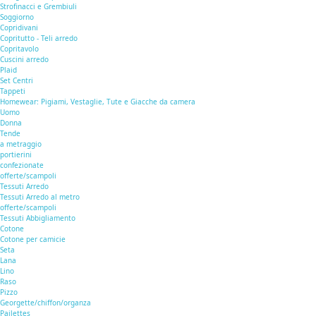
Strofinacci e Grembiuli
Soggiorno
Copridivani
Copritutto - Teli arredo
Copritavolo
Cuscini arredo
Plaid
Set Centri
Tappeti
Homewear: Pigiami, Vestaglie, Tute e Giacche da camera
Uomo
Donna
Tende
a metraggio
portierini
confezionate
offerte/scampoli
Tessuti Arredo
Tessuti Arredo al metro
offerte/scampoli
Tessuti Abbigliamento
Cotone
Cotone per camicie
Seta
Lana
Lino
Raso
Pizzo
Georgette/chiffon/organza
Pailettes