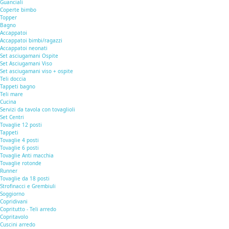
Guanciali
Coperte bimbo
Topper
Bagno
Accappatoi
Accappatoi bimbi/ragazzi
Accappatoi neonati
Set asciugamani Ospite
Set Asciugamani Viso
Set asciugamani viso + ospite
Teli doccia
Tappeti bagno
Teli mare
Cucina
Servizi da tavola con tovaglioli
Set Centri
Tovaglie 12 posti
Tappeti
Tovaglie 4 posti
Tovaglie 6 posti
Tovaglie Anti macchia
Tovaglie rotonde
Runner
Tovaglie da 18 posti
Strofinacci e Grembiuli
Soggiorno
Copridivani
Copritutto - Teli arredo
Copritavolo
Cuscini arredo