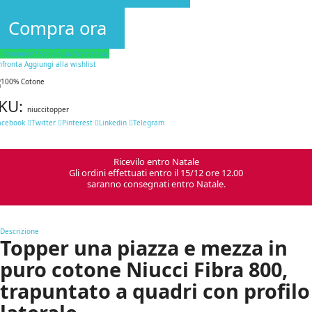
Compra ora
i domande? Scrivici su Whatsapp.
nfronta
Aggiungi alla wishlist
KU:
niuccitopper
acebook
Twitter
Pinterest
Linkedin
Telegram
Ricevilo entro Natale
Gli ordini effettuati entro il 15/12 ore 12.00
saranno consegnati entro Natale.
Descrizione
Topper una piazza e mezza in
puro cotone Niucci Fibra 800,
trapuntato a quadri con profilo