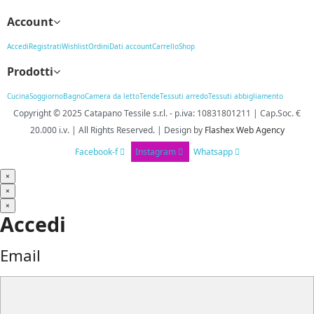
Account
Accedi
Registrati
Wishlist
Ordini
Dati account
Carrello
Shop
Prodotti
Cucina
Soggiorno
Bagno
Camera da letto
Tende
Tessuti arredo
Tessuti abbigliamento
Copyright © 2025
Catapano Tessile s.r.l.
-
p.iva: 10831801211 | Cap.Soc. €
20.000 i.v. | All Rights Reserved. | Design
by
Flashex Web Agency
Facebook-f
Instagram
Whatsapp
×
×
×
Accedi
Email