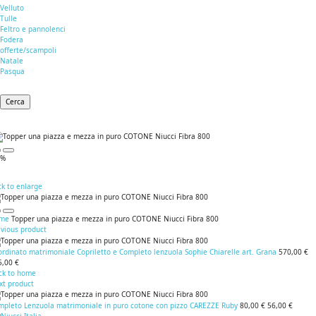
Velluto
Tulle
Feltro e pannolenci
Fodera
offerte/scampoli
Natale
Pasqua
Cerca
0%
ck to enlarge
me
Topper una piazza e mezza in puro COTONE Niucci Fibra 800
evious product
rdinato matrimoniale Copriletto e Completo lenzuola Sophie Chiarelle art. Grana
570,00 €
5,00 €
ck to home
xt product
mpleto Lenzuola matrimoniale in puro cotone con pizzo CAREZZE Ruby
80,00 €
56,00 €