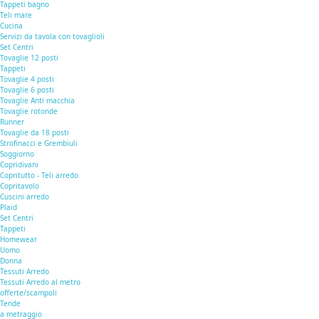
Tappeti bagno
Teli mare
Cucina
Servizi da tavola con tovaglioli
Set Centri
Tovaglie 12 posti
Tappeti
Tovaglie 4 posti
Tovaglie 6 posti
Tovaglie Anti macchia
Tovaglie rotonde
Runner
Tovaglie da 18 posti
Strofinacci e Grembiuli
Soggiorno
Copridivani
Copritutto - Teli arredo
Copritavolo
Cuscini arredo
Plaid
Set Centri
Tappeti
Homewear
Uomo
Donna
Tessuti Arredo
Tessuti Arredo al metro
offerte/scampoli
Tende
a metraggio