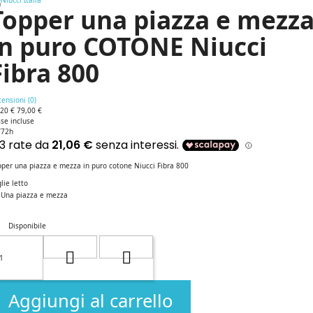
Topper una piazza e mezz
in puro COTONE Niucci
Fibra 800
ensioni (
0
)
,20 €
79,00 €
se incluse
/72h
per una piazza e mezza in puro cotone Niucci Fibra 800
lie letto
Una piazza e mezza
Disponibile
Aggiungi al carrello