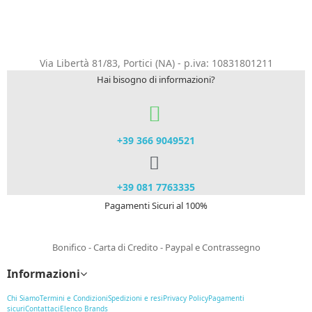
Via Libertà 81/83, Portici (NA) - p.iva: 10831801211
Hai bisogno di informazioni?
+39 366 9049521​
+39 081 7763335
Pagamenti Sicuri al 100%
Bonifico - Carta di Credito - Paypal e Contrassegno
Informazioni
Chi Siamo
Termini e Condizioni
Spedizioni e resi
Privacy Policy
Pagamenti
sicuri
Contattaci
Elenco Brands