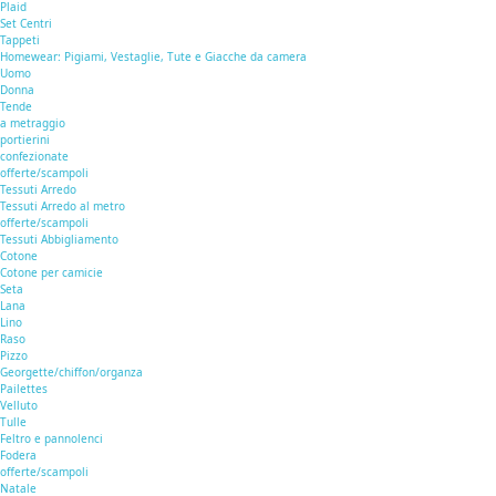
Plaid
Set Centri
Tappeti
Homewear: Pigiami, Vestaglie, Tute e Giacche da camera
Uomo
Donna
Tende
a metraggio
portierini
confezionate
offerte/scampoli
Tessuti Arredo
Tessuti Arredo al metro
offerte/scampoli
Tessuti Abbigliamento
Cotone
Cotone per camicie
Seta
Lana
Lino
Raso
Pizzo
Georgette/chiffon/organza
Pailettes
Velluto
Tulle
Feltro e pannolenci
Fodera
offerte/scampoli
Natale