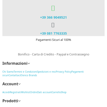
+39 366 9049521​
+39 081 7763335
Pagamenti Sicuri al 100%
Bonifico - Carta di Credito - Paypal e Contrassegno
Informazioni
Chi Siamo
Termini e Condizioni
Spedizioni e resi
Privacy Policy
Pagamenti
sicuri
Contattaci
Elenco Brands
Account
Accedi
Registrati
Wishlist
Ordini
Dati account
Carrello
Shop
Prodotti