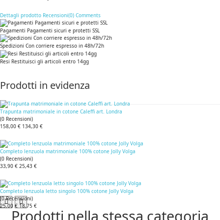
Dettagli prodotto
Recensioni(0)
Comments
Pagamenti Pagamenti sicuri e protetti SSL
Spedizioni Con corriere espresso in 48h/72h
Resi Restituisci gli articoli entro 14gg
Prodotti in evidenza
Trapunta matrimoniale in cotone Caleffi art. Londra
(
0
Recensioni
)
158,00 €
134,30 €
Completo lenzuola matrimoniale 100% cotone Jolly Volga
(
0
Recensioni
)
33,90 €
25,43 €
Completo lenzuola letto singolo 100% cotone Jolly Volga
(
0
Recensioni
)
25,00 €
18,75 €
Prodotti nella stessa categoria