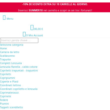
-10% DI SCONTO EXTRA SU 10 CARRELLI AL GIORNO.
Inserisci
SUMMER10
nel carrello e scopri se sei tra i fortunati!
Menu
0
0,00 €
Il Mio Account
Seleziona categoria
Home
Camera da letto
Scaldasonno
Trapunte
Completi Lenzuola
Lenzuola flanella - caldo cotone
Copriletti trapuntati - trapuntini
Copriletti
Copripiumini
Coperte e Plaid
Coordinati lettino
Coordinati copriletto e lenzuola
Coprimaterasso
Coprirete
Federe
Piumini
Tappeti scendiletto