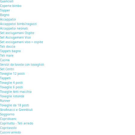
Guanciali
Coperte bimbo
Topper
Bagno
Accappatoi
Accappatoi bimbi/ragazzi
Accappatoi neonati
Set asciugamani Ospite
Set Asciugamani Viso
Set asciugamani viso + ospite
Teli doccia
Tappeti bagno
Teli mare
Cucina
Servizi da tavola con tovaglioli
Set Centri
Tovaglie 12 posti
Tappeti
Tovaglie 4 posti
Tovaglie 6 posti
Tovaglie Anti macchia
Tovaglie rotonde
Runner
Tovaglie da 18 posti
Strofinacci e Grembiuli
Soggiorno
Copridivani
Copritutto - Teli arredo
Copritavolo
Cuscini arredo