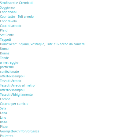
Strofinacci e Grembiuli
Soggiorno
Copridivani
Copritutto - Teli arredo
Copritavolo
Cuscini arredo
Plaid
Set Centri
Tappeti
Homewear: Pigiami, Vestaglie, Tute e Giacche da camera
Uomo
Donna
Tende
a metraggio
portierini
confezionate
offerte/scampoli
Tessuti Arredo
Tessuti Arredo al metro
offerte/scampoli
Tessuti Abbigliamento
Cotone
Cotone per camicie
Seta
Lana
Lino
Raso
Pizzo
Georgette/chiffon/organza
Pailettes