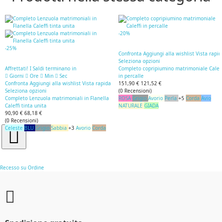
-20%
-25%
Confronta
Aggiungi alla wishlist
Vista rapi
Seleziona opzioni
Affrettati! I Saldi terminano in
Completo copripiumino matrimoniale Caleff
Giorni
Ore
Min
Sec
in percalle
Confronta
Aggiungi alla wishlist
Vista rapida
151,90 €
121,52 €
Seleziona opzioni
(
0
Recensioni
)
Completo Lenzuola matrimoniali in Flanella
ROSA
Grigio
Avorio
Perla
+5
Corda
Avio
Caleffi tinta unita
NATURALE
GIADA
90,90 €
68,18 €
(
0
Recensioni
)
Celeste
BLU
Grigio
Sabbia
+3
Avorio
Corda
Recesso su Ordine