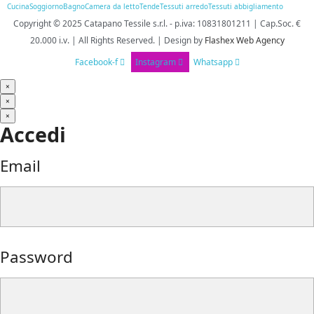
Cucina
Soggiorno
Bagno
Camera da letto
Tende
Tessuti arredo
Tessuti abbigliamento
Copyright © 2025
Catapano Tessile s.r.l.
-
p.iva: 10831801211 | Cap.Soc. €
20.000 i.v. | All Rights Reserved. | Design
by
Flashex Web Agency
Facebook-f
Instagram
Whatsapp
×
×
×
Accedi
Email
Password