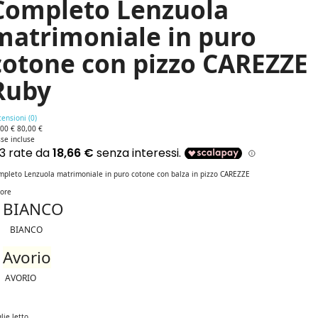
Completo Lenzuola
matrimoniale in puro
cotone con pizzo CAREZZE
Ruby
ensioni (
0
)
,00 €
80,00 €
se incluse
mpleto Lenzuola matrimoniale in puro cotone con balza in pizzo CAREZZE
lore
BIANCO
BIANCO
Avorio
AVORIO
lie letto