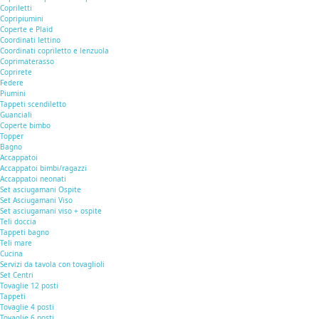
Copriletti
Copripiumini
Coperte e Plaid
Coordinati lettino
Coordinati copriletto e lenzuola
Coprimaterasso
Coprirete
Federe
Piumini
Tappeti scendiletto
Guanciali
Coperte bimbo
Topper
Bagno
Accappatoi
Accappatoi bimbi/ragazzi
Accappatoi neonati
Set asciugamani Ospite
Set Asciugamani Viso
Set asciugamani viso + ospite
Teli doccia
Tappeti bagno
Teli mare
Cucina
Servizi da tavola con tovaglioli
Set Centri
Tovaglie 12 posti
Tappeti
Tovaglie 4 posti
Tovaglie 6 posti