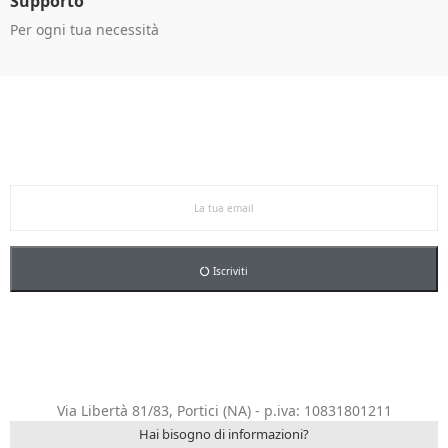
Supporto
Per ogni tua necessità
Ricevi le offerte in anteprima!
Iscriviti alla newsletter per restare aggiornato sulle
nostre promo esclusive e riceverai un buono sconto del
5% sul primo ordine.
Iscriviti
Via Libertà 81/83, Portici (NA) - p.iva: 10831801211
Hai bisogno di informazioni?