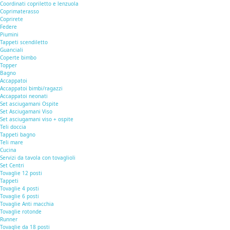
Coordinati copriletto e lenzuola
Coprimaterasso
Coprirete
Federe
Piumini
Tappeti scendiletto
Guanciali
Coperte bimbo
Topper
Bagno
Accappatoi
Accappatoi bimbi/ragazzi
Accappatoi neonati
Set asciugamani Ospite
Set Asciugamani Viso
Set asciugamani viso + ospite
Teli doccia
Tappeti bagno
Teli mare
Cucina
Servizi da tavola con tovaglioli
Set Centri
Tovaglie 12 posti
Tappeti
Tovaglie 4 posti
Tovaglie 6 posti
Tovaglie Anti macchia
Tovaglie rotonde
Runner
Tovaglie da 18 posti