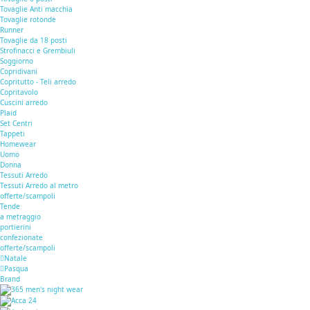
Tovaglie Anti macchia
Tovaglie rotonde
Runner
Tovaglie da 18 posti
Strofinacci e Grembiuli
Soggiorno
Copridivani
Copritutto - Teli arredo
Copritavolo
Cuscini arredo
Plaid
Set Centri
Tappeti
Homewear
Uomo
Donna
Tessuti Arredo
Tessuti Arredo al metro
offerte/scampoli
Tende
a metraggio
portierini
confezionate
offerte/scampoli
Natale
Pasqua
Brand