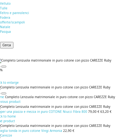
Velluto
Tulle
Feltro e pannolenci
Fodera
offerte/scampoli
Natale
Pasqua
Cerca
0%
ck to enlarge
me
Completo Lenzuola matrimoniale in puro cotone con pizzo CAREZZE Ruby
evious product
pper una piazza e mezza in puro COTONE Niucci Fibra 800
79,00 €
63,20 €
ck to home
xt product
aglia tonda in puro cotone Vingi Armonia
22,90 €