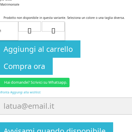
Matrimoniale
Prodotto non disponibile in questa variante. Seleziona un colore o una taglia diversa.
Aggiungi al carrello
Compra ora
Hai domande? Scrivici su Whatsapp.
nfronta
Aggiungi alla wishlist
Avvisami quando disponibile