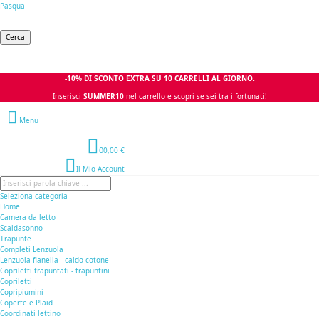
Pasqua
Cerca
-10% DI SCONTO EXTRA SU 10 CARRELLI AL GIORNO.
Inserisci
SUMMER10
nel carrello e scopri se sei tra i fortunati!
Menu
0
0,00 €
Il Mio Account
Seleziona categoria
Home
Camera da letto
Scaldasonno
Trapunte
Completi Lenzuola
Lenzuola flanella - caldo cotone
Copriletti trapuntati - trapuntini
Copriletti
Copripiumini
Coperte e Plaid
Coordinati lettino