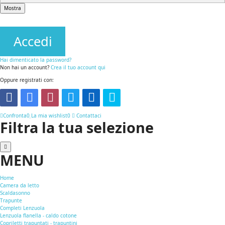
Mostra
Accedi
Hai dimenticato la password?
Non hai un account?
Crea il tuo account qui
Oppure registrati con:
Confronta
0
La mia wishlist
0
Contattaci
Filtra la tua selezione
MENU
Home
Camera da letto
Scaldasonno
Trapunte
Completi Lenzuola
Lenzuola flanella - caldo cotone
Copriletti trapuntati - trapuntini