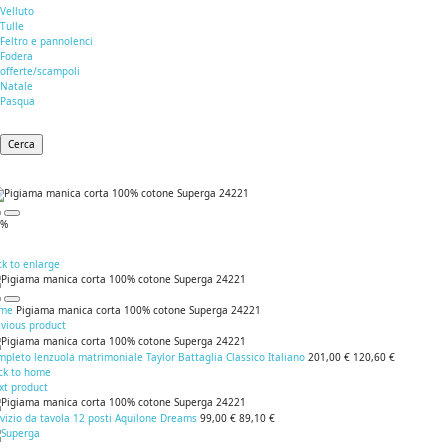
Velluto
Tulle
Feltro e pannolenci
Fodera
offerte/scampoli
Natale
Pasqua
Cerca
0%
ck to enlarge
me
Pigiama manica corta 100% cotone Superga 24221
evious product
pleto lenzuola matrimoniale Taylor Battaglia Classico Italiano
201,00 €
120,60 €
ck to home
xt product
vizio da tavola 12 posti Aquilone Dreams
99,00 €
89,10 €