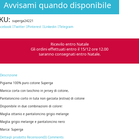
Avvisami quando disponibile
KU:
superga24221
acebook
Twitter
Pinterest
Linkedin
Telegram
Ricevilo entro Natale
Gli ordini effettuati entro il 15/12 ore 12.00
saranno consegnati entro Natale.
Descrizione
Pigiama 100% puro cotone Superga
Manica corta con taschino in jersey di cotone,
Pantaloncino corto in tuta non garzata (estiva) di cotone
Disponibile in due combinazioni di colore:
Maglia ottanio e pantaloncino grigio melange
Maglia grigio melange e pantaloncino nero
Marca: Superga
Dettagli prodotto
Recensioni(0)
Comments