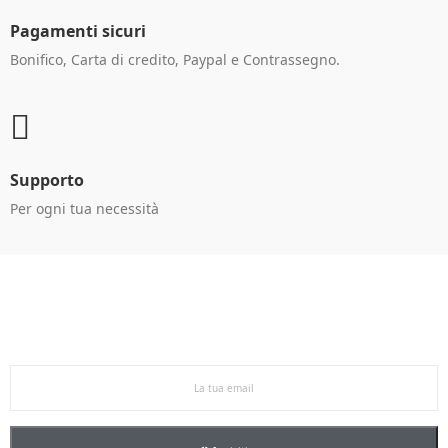
Pagamenti sicuri
Bonifico, Carta di credito, Paypal e Contrassegno.
Supporto
Per ogni tua necessità
Ricevi le offerte in anteprima!
Iscriviti alla newsletter per restare aggiornato sulle
nostre promo esclusive e riceverai un buono sconto del
5% sul primo ordine.