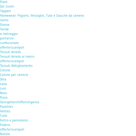
Plaid
Set Centri
Tappeti
Homewear: Pigiami, Vestaglie, Tute e Giacche da camera
Uomo
Donna
Tende
a metraggio
portierini
confezionate
offerte/scampoli
Tessuti Arredo
Tessuti Arredo al metro
offerte/scampoli
Tessuti Abbigliamento
Cotone
Cotone per camicie
Seta
Lana
Lino
Raso
Pizzo
Georgette/chiffon/organza
Pailettes
Velluto
Tulle
Feltro e pannolenci
Fodera
offerte/scampoli
Natale