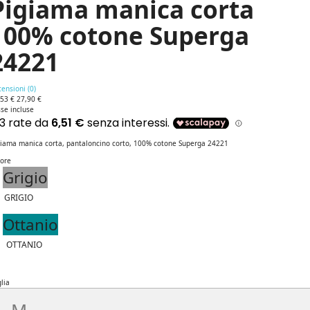
Pigiama manica corta
100% cotone Superga
24221
ensioni (
0
)
,53 €
27,90 €
se incluse
giama manica corta, pantaloncino corto, 100% cotone Superga 24221
lore
Grigio
GRIGIO
Ottanio
OTTANIO
lia