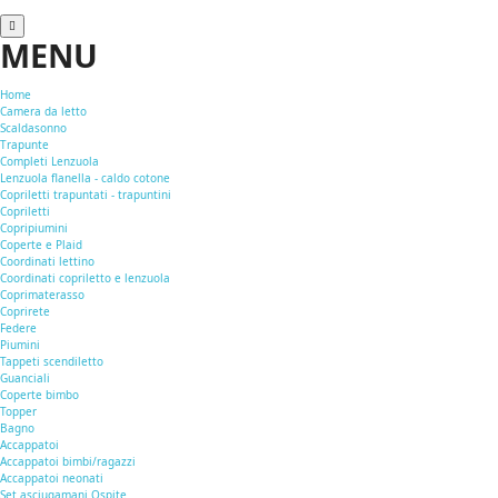
MENU
Home
Camera da letto
Scaldasonno
Trapunte
Completi Lenzuola
Lenzuola flanella - caldo cotone
Copriletti trapuntati - trapuntini
Copriletti
Copripiumini
Coperte e Plaid
Coordinati lettino
Coordinati copriletto e lenzuola
Coprimaterasso
Coprirete
Federe
Piumini
Tappeti scendiletto
Guanciali
Coperte bimbo
Topper
Bagno
Accappatoi
Accappatoi bimbi/ragazzi
Accappatoi neonati
Set asciugamani Ospite