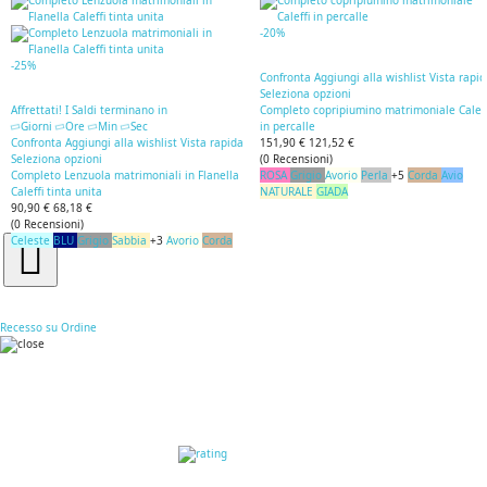
-20%
-25%
Confronta
Aggiungi alla wishlist
Vista rapi
Seleziona opzioni
Affrettati! I Saldi terminano in
Completo copripiumino matrimoniale Caleff
Giorni
Ore
Min
Sec
in percalle
Confronta
Aggiungi alla wishlist
Vista rapida
151,90 €
121,52 €
Seleziona opzioni
(
0
Recensioni
)
Completo Lenzuola matrimoniali in Flanella
ROSA
Grigio
Avorio
Perla
+5
Corda
Avio
Caleffi tinta unita
NATURALE
GIADA
90,90 €
68,18 €
(
0
Recensioni
)
Celeste
BLU
Grigio
Sabbia
+3
Avorio
Corda
Recesso su Ordine
RECENSIONI DEI
CLIENTI