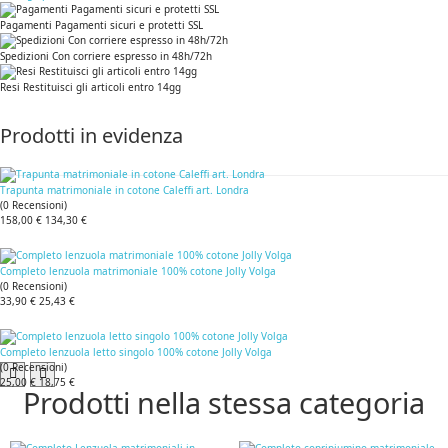
Pagamenti Pagamenti sicuri e protetti SSL
Spedizioni Con corriere espresso in 48h/72h
Resi Restituisci gli articoli entro 14gg
Prodotti in evidenza
Trapunta matrimoniale in cotone Caleffi art. Londra
(
0
Recensioni
)
158,00 €
134,30 €
Completo lenzuola matrimoniale 100% cotone Jolly Volga
(
0
Recensioni
)
33,90 €
25,43 €
Completo lenzuola letto singolo 100% cotone Jolly Volga
(
0
Recensioni
)
25,00 €
18,75 €
Prodotti nella stessa categoria