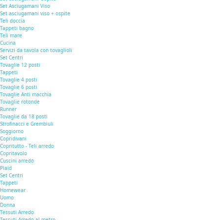
Set Asciugamani Viso
Set asciugamani viso + ospite
Teli doccia
Tappeti bagno
Teli mare
Cucina
Servizi da tavola con tovaglioli
Set Centri
Tovaglie 12 posti
Tappeti
Tovaglie 4 posti
Tovaglie 6 posti
Tovaglie Anti macchia
Tovaglie rotonde
Runner
Tovaglie da 18 posti
Strofinacci e Grembiuli
Soggiorno
Copridivani
Copritutto - Teli arredo
Copritavolo
Cuscini arredo
Plaid
Set Centri
Tappeti
Homewear
Uomo
Donna
Tessuti Arredo
Tessuti Arredo al metro