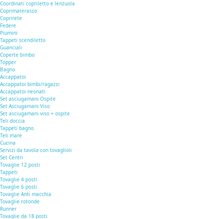
Coordinati copriletto e lenzuola
Coprimaterasso
Coprirete
Federe
Piumini
Tappeti scendiletto
Guanciali
Coperte bimbo
Topper
Bagno
Accappatoi
Accappatoi bimbi/ragazzi
Accappatoi neonati
Set asciugamani Ospite
Set Asciugamani Viso
Set asciugamani viso + ospite
Teli doccia
Tappeti bagno
Teli mare
Cucina
Servizi da tavola con tovaglioli
Set Centri
Tovaglie 12 posti
Tappeti
Tovaglie 4 posti
Tovaglie 6 posti
Tovaglie Anti macchia
Tovaglie rotonde
Runner
Tovaglie da 18 posti