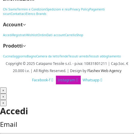
Chi Siamo
Termini e Condizioni
Spedizioni e resi
Privacy Policy
Pagamenti
sicuri
Contattaci
Elenco Brands
Account
Accedi
Registrati
Wishlist
Ordini
Dati account
Carrello
Shop
Prodotti
Cucina
Soggiorno
Bagno
Camera da letto
Tende
Tessuti arredo
Tessuti abbigliamento
Copyright © 2025
Catapano Tessile s.r.l.
-
p.iva: 10831801211 | Cap.Soc. €
20.000 i.v. | All Rights Reserved. | Design
by
Flashex Web Agency
Facebook-f
Instagram
Whatsapp
×
×
×
Accedi
Email