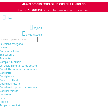
-10% DI SCONTO EXTRA SU 10 CARRELLI AL GIORNO.
Inserisci
SUMMER10
nel carrello e scopri se sei tra i fortunati!
Menu
0
0,00 €
Il Mio Account
Seleziona categoria
Home
Camera da letto
Scaldasonno
Trapunte
Completi Lenzuola
Lenzuola flanella - caldo cotone
Copriletti trapuntati - trapuntini
Copriletti
Copripiumini
Coperte e Plaid
Coordinati lettino
Coordinati copriletto e lenzuola
Coprimaterasso
Coprirete
Federe
Piumini
Tappeti scendiletto