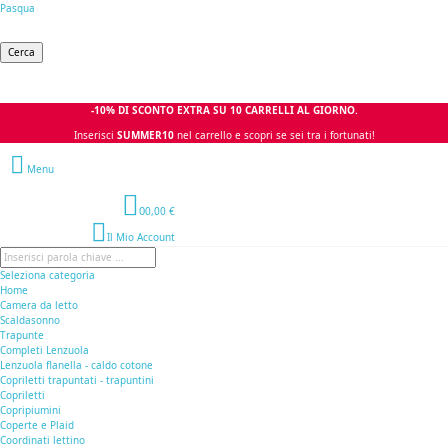
Pasqua
Cerca
-10% DI SCONTO EXTRA SU 10 CARRELLI AL GIORNO.
Inserisci
SUMMER10
nel carrello e scopri se sei tra i fortunati!
Menu
0
0,00 €
Il Mio Account
Seleziona categoria
Home
Camera da letto
Scaldasonno
Trapunte
Completi Lenzuola
Lenzuola flanella - caldo cotone
Copriletti trapuntati - trapuntini
Copriletti
Copripiumini
Coperte e Plaid
Coordinati lettino