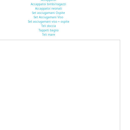
Accappatoi bimbi/ragazzi
Accappatoi neonati
Set asciugamani Ospite
Set Asciugamani Viso
Set asciugamani viso + ospite
Teli doccia
Tappeti bagno
Teli mare