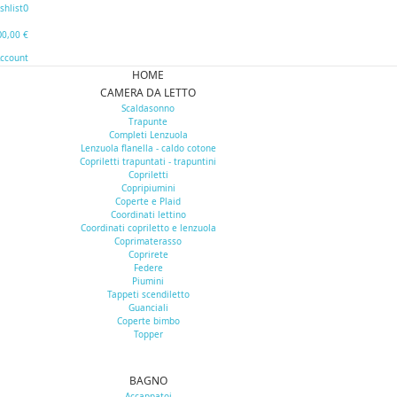
0
shlist
0
0,00 €
Account
HOME
CAMERA DA LETTO
Scaldasonno
Trapunte
Completi Lenzuola
Lenzuola flanella - caldo cotone
Copriletti trapuntati - trapuntini
Copriletti
Copripiumini
Coperte e Plaid
Coordinati lettino
Coordinati copriletto e lenzuola
Coprimaterasso
Coprirete
Federe
Piumini
Tappeti scendiletto
Guanciali
Coperte bimbo
Topper
BAGNO
Accappatoi