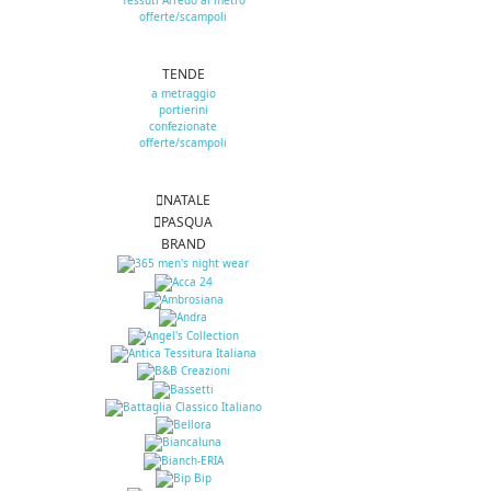
Tessuti Arredo al metro
offerte/scampoli
TENDE
a metraggio
portierini
confezionate
offerte/scampoli
NATALE
PASQUA
BRAND