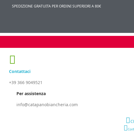
SPEDIZIONE GRATUITA PER ORDINI SUPERIORI A 80€
Contattaci
+39 366 9049521
Per assistenza
info@catapanobiancheria.com
C
Conf