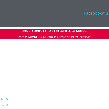
Facebook-f
-10% DI SCONTO EXTRA SU 10 CARRELLI AL GIORNO.
Inserisci
SUMMER10
nel carrello e scopri se sei tra i fortunati!
ERCA
0
ronta