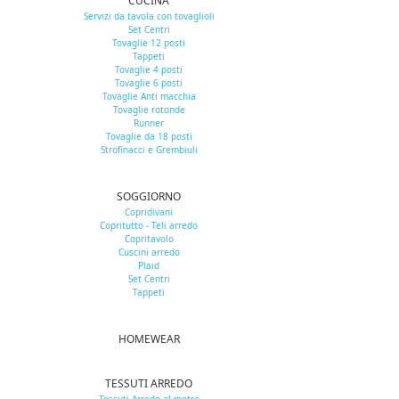
CUCINA
Servizi da tavola con tovaglioli
Set Centri
Tovaglie 12 posti
Tappeti
Tovaglie 4 posti
Tovaglie 6 posti
Tovaglie Anti macchia
Tovaglie rotonde
Runner
Tovaglie da 18 posti
Strofinacci e Grembiuli
SOGGIORNO
Copridivani
Copritutto - Teli arredo
Copritavolo
Cuscini arredo
Plaid
Set Centri
Tappeti
HOMEWEAR
TESSUTI ARREDO