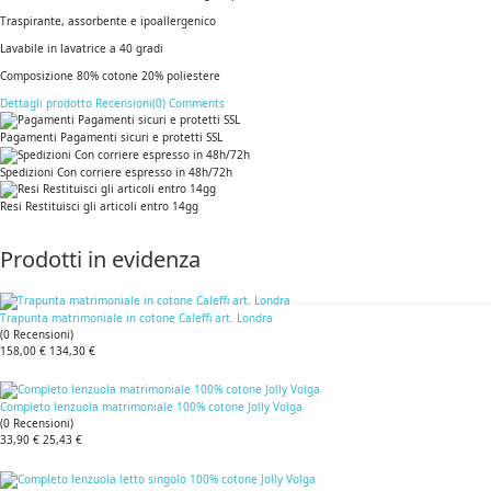
Traspirante, assorbente e ipoallergenico
Lavabile in lavatrice a 40 gradi
Composizione 80% cotone 20% poliestere
Dettagli prodotto
Recensioni(0)
Comments
Pagamenti Pagamenti sicuri e protetti SSL
Spedizioni Con corriere espresso in 48h/72h
Resi Restituisci gli articoli entro 14gg
Prodotti in evidenza
Trapunta matrimoniale in cotone Caleffi art. Londra
(
0
Recensioni
)
158,00 €
134,30 €
Completo lenzuola matrimoniale 100% cotone Jolly Volga
(
0
Recensioni
)
33,90 €
25,43 €