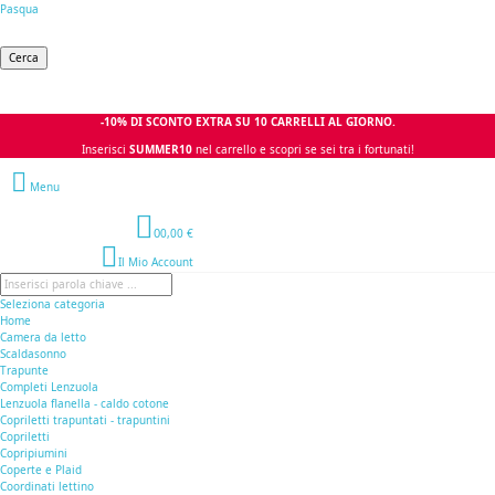
Pasqua
Cerca
-10% DI SCONTO EXTRA SU 10 CARRELLI AL GIORNO.
Inserisci
SUMMER10
nel carrello e scopri se sei tra i fortunati!
Menu
0
0,00 €
Il Mio Account
Seleziona categoria
Home
Camera da letto
Scaldasonno
Trapunte
Completi Lenzuola
Lenzuola flanella - caldo cotone
Copriletti trapuntati - trapuntini
Copriletti
Copripiumini
Coperte e Plaid
Coordinati lettino