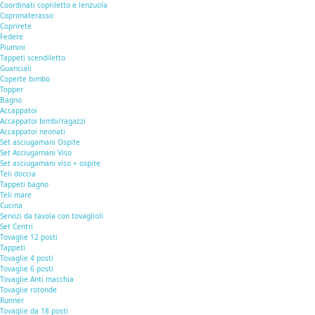
Coordinati copriletto e lenzuola
Coprimaterasso
Coprirete
Federe
Piumini
Tappeti scendiletto
Guanciali
Coperte bimbo
Topper
Bagno
Accappatoi
Accappatoi bimbi/ragazzi
Accappatoi neonati
Set asciugamani Ospite
Set Asciugamani Viso
Set asciugamani viso + ospite
Teli doccia
Tappeti bagno
Teli mare
Cucina
Servizi da tavola con tovaglioli
Set Centri
Tovaglie 12 posti
Tappeti
Tovaglie 4 posti
Tovaglie 6 posti
Tovaglie Anti macchia
Tovaglie rotonde
Runner
Tovaglie da 18 posti