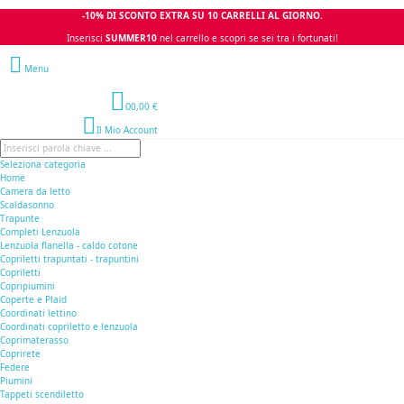
-10% DI SCONTO EXTRA SU 10 CARRELLI AL GIORNO.
Inserisci
SUMMER10
nel carrello e scopri se sei tra i fortunati!
Menu
0
0,00 €
Il Mio Account
Seleziona categoria
Home
Camera da letto
Scaldasonno
Trapunte
Completi Lenzuola
Lenzuola flanella - caldo cotone
Copriletti trapuntati - trapuntini
Copriletti
Copripiumini
Coperte e Plaid
Coordinati lettino
Coordinati copriletto e lenzuola
Coprimaterasso
Coprirete
Federe
Piumini
Tappeti scendiletto