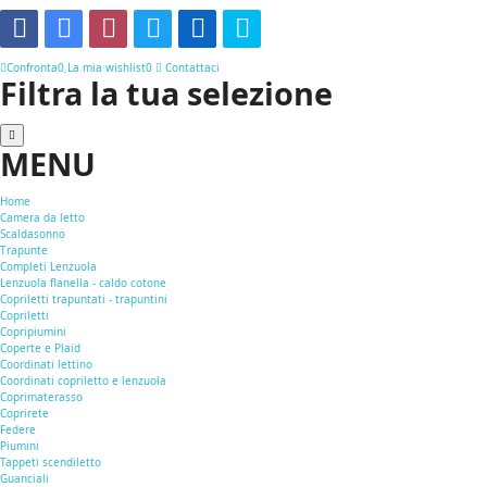
Confronta
0
La mia wishlist
0
Contattaci
Filtra la tua selezione
MENU
Home
Camera da letto
Scaldasonno
Trapunte
Completi Lenzuola
Lenzuola flanella - caldo cotone
Copriletti trapuntati - trapuntini
Copriletti
Copripiumini
Coperte e Plaid
Coordinati lettino
Coordinati copriletto e lenzuola
Coprimaterasso
Coprirete
Federe
Piumini
Tappeti scendiletto
Guanciali