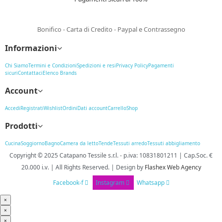
Bonifico - Carta di Credito - Paypal e Contrassegno
Informazioni
Chi Siamo
Termini e Condizioni
Spedizioni e resi
Privacy Policy
Pagamenti
sicuri
Contattaci
Elenco Brands
Account
Accedi
Registrati
Wishlist
Ordini
Dati account
Carrello
Shop
Prodotti
Cucina
Soggiorno
Bagno
Camera da letto
Tende
Tessuti arredo
Tessuti abbigliamento
Copyright © 2025
Catapano Tessile s.r.l.
-
p.iva: 10831801211 | Cap.Soc. €
20.000 i.v. | All Rights Reserved. | Design
by
Flashex Web Agency
Facebook-f
Instagram
Whatsapp
×
×
×