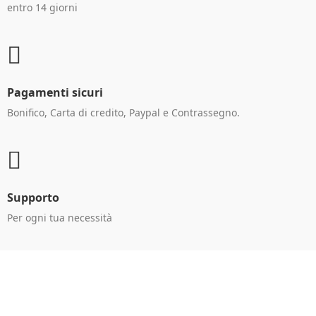
entro 14 giorni
Pagamenti sicuri
Bonifico, Carta di credito, Paypal e Contrassegno.
Supporto
Per ogni tua necessità
Ricevi le offerte in anteprima!
Iscriviti alla newsletter per restare aggiornato sulle
nostre promo esclusive e riceverai un buono sconto del