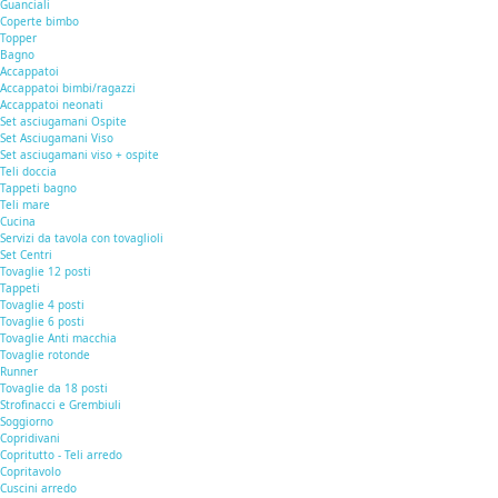
Guanciali
Coperte bimbo
Topper
Bagno
Accappatoi
Accappatoi bimbi/ragazzi
Accappatoi neonati
Set asciugamani Ospite
Set Asciugamani Viso
Set asciugamani viso + ospite
Teli doccia
Tappeti bagno
Teli mare
Cucina
Servizi da tavola con tovaglioli
Set Centri
Tovaglie 12 posti
Tappeti
Tovaglie 4 posti
Tovaglie 6 posti
Tovaglie Anti macchia
Tovaglie rotonde
Runner
Tovaglie da 18 posti
Strofinacci e Grembiuli
Soggiorno
Copridivani
Copritutto - Teli arredo
Copritavolo
Cuscini arredo