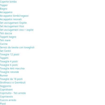
Coperte bimbo
Topper
Bagno
Accappatoi
Accappatoi bimbi/ragazzi
Accappatoi neonati
Set asciugamani Ospite
Set Asciugamani Viso
Set asciugamani viso + ospite
Teli doccia
Tappeti bagno
Teli mare
Cucina
Servizi da tavola con tovaglioli
Set Centri
Tovaglie 12 posti
Tappeti
Tovaglie 4 posti
Tovaglie 6 posti
Tovaglie Anti macchia
Tovaglie rotonde
Runner
Tovaglie da 18 posti
Strofinacci e Grembiuli
Soggiorno
Copridivani
Copritutto - Teli arredo
Copritavolo
Cuscini arredo
Plaid