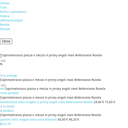
Velluto
Tulle
Feltro e pannolenci
Fodera
offerte/scampoli
Natale
Pasqua
Cerca
5%
ck to enlarge
me
Coprimaterasso piazza e mezza in jersey angoli maxi Ambrosiana Nuvola
evious product
rimaterasso letto singolo in jersey angoli maxi Ambrosiana Nuvola
24,00 €
15,60 €
ck to home
xt product
puntino letto singolo tinta unita Bassetti
66,00 €
46,20 €