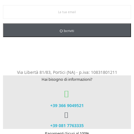
5% sul primo ordine.
Iscriviti
Via Libertà 81/83, Portici (NA) - p.iva: 10831801211
Hai bisogno di informazioni?
+39 366 9049521​
+39 081 7763335
Pagamenti Sicuri al 100%