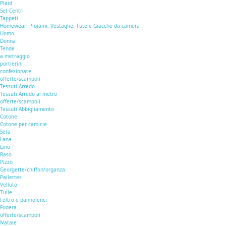
Plaid
Set Centri
Tappeti
Homewear: Pigiami, Vestaglie, Tute e Giacche da camera
Uomo
Donna
Tende
a metraggio
portierini
confezionate
offerte/scampoli
Tessuti Arredo
Tessuti Arredo al metro
offerte/scampoli
Tessuti Abbigliamento
Cotone
Cotone per camicie
Seta
Lana
Lino
Raso
Pizzo
Georgette/chiffon/organza
Pailettes
Velluto
Tulle
Feltro e pannolenci
Fodera
offerte/scampoli
Natale