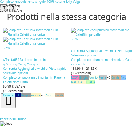
Completo lenzuola letto singolo 100% cotone Jolly Volga
(
0
Recensioni
)
25,00 €
18,75 €
Prodotti nella stessa categoria
-20%
-25%
Confronta
Aggiungi alla wishlist
Vista rapi
Seleziona opzioni
Affrettati! I Saldi terminano in
Completo copripiumino matrimoniale Caleff
Giorni
Ore
Min
Sec
in percalle
Confronta
Aggiungi alla wishlist
Vista rapida
151,90 €
121,52 €
Seleziona opzioni
(
0
Recensioni
)
Completo Lenzuola matrimoniali in Flanella
ROSA
Grigio
Avorio
Perla
+5
Corda
Avio
Caleffi tinta unita
NATURALE
GIADA
90,90 €
68,18 €
(
0
Recensioni
)
Celeste
BLU
Grigio
Sabbia
+3
Avorio
Corda
Recesso su Ordine