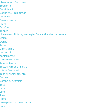
Strofinacci e Grembiuli
Soggiorno
Copridivani
Copritutto - Teli arredo
Copritavolo
Cuscini arredo
Plaid
Set Centri
Tappeti
Homewear: Pigiami, Vestaglie, Tute e Giacche da camera
Uomo
Donna
Tende
a metraggio
portierini
confezionate
offerte/scampoli
Tessuti Arredo
Tessuti Arredo al metro
offerte/scampoli
Tessuti Abbigliamento
Cotone
Cotone per camicie
Seta
Lana
Lino
Raso
Pizzo
Georgette/chiffon/organza
Pailettes