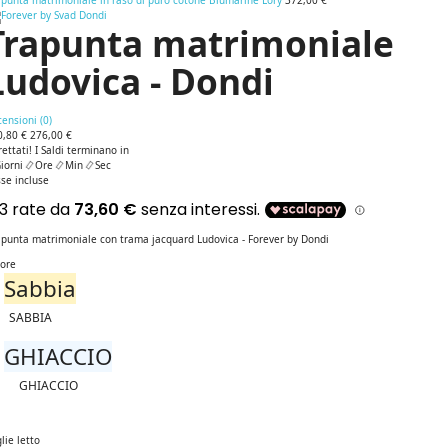
apunta matrimoniale in raso di puro cotone Blumarine Lory
372,00 €
Trapunta matrimoniale
Ludovica - Dondi
ensioni (
0
)
0,80 €
276,00 €
rettati! I Saldi terminano in
iorni
Ore
Min
Sec
se incluse
apunta matrimoniale con trama jacquard Ludovica - Forever by Dondi
lore
Sabbia
SABBIA
GHIACCIO
GHIACCIO
lie letto