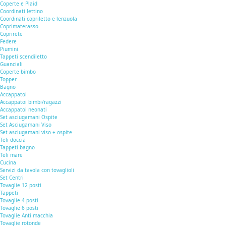
Coperte e Plaid
Coordinati lettino
Coordinati copriletto e lenzuola
Coprimaterasso
Coprirete
Federe
Piumini
Tappeti scendiletto
Guanciali
Coperte bimbo
Topper
Bagno
Accappatoi
Accappatoi bimbi/ragazzi
Accappatoi neonati
Set asciugamani Ospite
Set Asciugamani Viso
Set asciugamani viso + ospite
Teli doccia
Tappeti bagno
Teli mare
Cucina
Servizi da tavola con tovaglioli
Set Centri
Tovaglie 12 posti
Tappeti
Tovaglie 4 posti
Tovaglie 6 posti
Tovaglie Anti macchia
Tovaglie rotonde