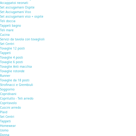
Accappatoi neonati
Set asciugamani Ospite
Set Asciugamani Viso
Set asciugamani viso + ospite
Teli doccia
Tappeti bagno
Teli mare
Cucina
Servizi da tavola con tovaglioli
Set Centri
Tovaglie 12 posti
Tappeti
Tovaglie 4 posti
Tovaglie 6 posti
Tovaglie Anti macchia
Tovaglie rotonde
Runner
Tovaglie da 18 posti
Strofinacci e Grembiuli
Soggiorno
Copridivani
Copritutto - Teli arredo
Copritavolo
Cuscini arredo
Plaid
Set Centri
Tappeti
Homewear
Uomo
Donna