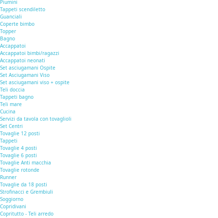
Piumini
Tappeti scendiletto
Guanciali
Coperte bimbo
Topper
Bagno
Accappatoi
Accappatoi bimbi/ragazzi
Accappatoi neonati
Set asciugamani Ospite
Set Asciugamani Viso
Set asciugamani viso + ospite
Teli doccia
Tappeti bagno
Teli mare
Cucina
Servizi da tavola con tovaglioli
Set Centri
Tovaglie 12 posti
Tappeti
Tovaglie 4 posti
Tovaglie 6 posti
Tovaglie Anti macchia
Tovaglie rotonde
Runner
Tovaglie da 18 posti
Strofinacci e Grembiuli
Soggiorno
Copridivani
Copritutto - Teli arredo