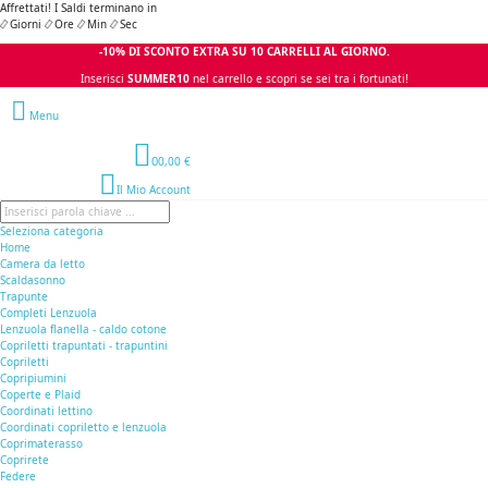
Affrettati! I Saldi terminano in
Giorni
Ore
Min
Sec
-10% DI SCONTO EXTRA SU 10 CARRELLI AL GIORNO.
Inserisci
SUMMER10
nel carrello e scopri se sei tra i fortunati!
Menu
0
0,00 €
Il Mio Account
Seleziona categoria
Home
Camera da letto
Scaldasonno
Trapunte
Completi Lenzuola
Lenzuola flanella - caldo cotone
Copriletti trapuntati - trapuntini
Copriletti
Copripiumini
Coperte e Plaid
Coordinati lettino
Coordinati copriletto e lenzuola
Coprimaterasso
Coprirete
Federe