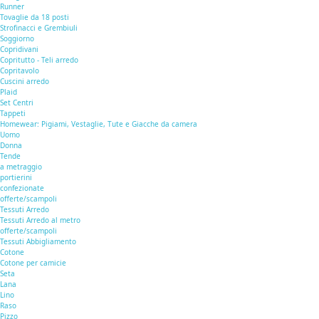
Runner
Tovaglie da 18 posti
Strofinacci e Grembiuli
Soggiorno
Copridivani
Copritutto - Teli arredo
Copritavolo
Cuscini arredo
Plaid
Set Centri
Tappeti
Homewear: Pigiami, Vestaglie, Tute e Giacche da camera
Uomo
Donna
Tende
a metraggio
portierini
confezionate
offerte/scampoli
Tessuti Arredo
Tessuti Arredo al metro
offerte/scampoli
Tessuti Abbigliamento
Cotone
Cotone per camicie
Seta
Lana
Lino
Raso
Pizzo