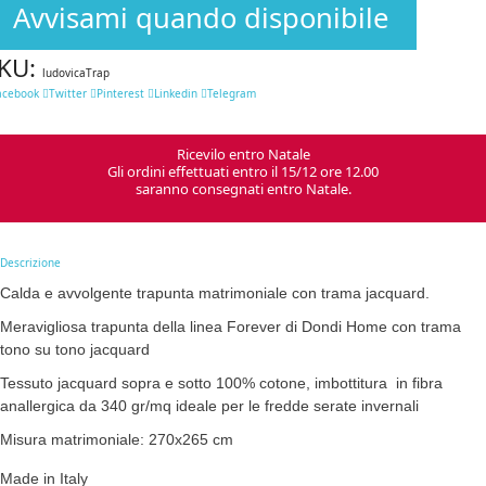
Avvisami quando disponibile
KU:
ludovicaTrap
acebook
Twitter
Pinterest
Linkedin
Telegram
Ricevilo entro Natale
Gli ordini effettuati entro il 15/12 ore 12.00
saranno consegnati entro Natale.
Descrizione
Calda e avvolgente trapunta matrimoniale con trama jacquard.
Meravigliosa trapunta della linea Forever di Dondi Home con trama
tono su tono jacquard
Tessuto jacquard sopra e sotto 100% cotone, imbottitura in fibra
anallergica da 340 gr/mq ideale per le fredde serate invernali
Misura matrimoniale: 270x265 cm
Made in Italy