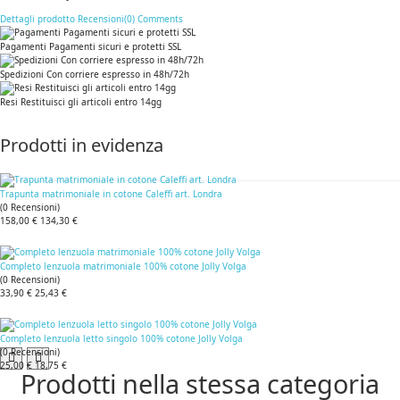
Dettagli prodotto
Recensioni(0)
Comments
Pagamenti Pagamenti sicuri e protetti SSL
Spedizioni Con corriere espresso in 48h/72h
Resi Restituisci gli articoli entro 14gg
Prodotti in evidenza
Trapunta matrimoniale in cotone Caleffi art. Londra
(
0
Recensioni
)
158,00 €
134,30 €
Completo lenzuola matrimoniale 100% cotone Jolly Volga
(
0
Recensioni
)
33,90 €
25,43 €
Completo lenzuola letto singolo 100% cotone Jolly Volga
(
0
Recensioni
)
25,00 €
18,75 €
Prodotti nella stessa categoria