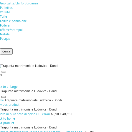
Georgette/chiffon/organza
Pailettes
Velluto
Tulle
Feltro e pannolenci
Fodera
offerte/scampoli
Natale
Pasqua
Cerca
0%
ck to enlarge
me
Trapunta matrimoniale Ludovica - Dondi
evious product
era in pura seta di gelso GF Ferrari
69,90 €
48,93 €
ck to home
xt product