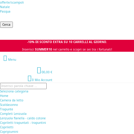
offerte/scampoli
Natale
Pasqua
Cerca
-10% DI SCONTO EXTRA SU 10 CARRELLI AL GIORNO.
Inserisci
SUMMER10
nel carrello e scopri se sei tra i fortunati!
Menu
0
0,00 €
Il Mio Account
Seleziona categoria
Home
Camera da letto
Scaldasonno
Trapunte
Completi Lenzuola
Lenzuola flanella - caldo cotone
Copriletti trapuntati - trapuntini
Copriletti
Copripiumini