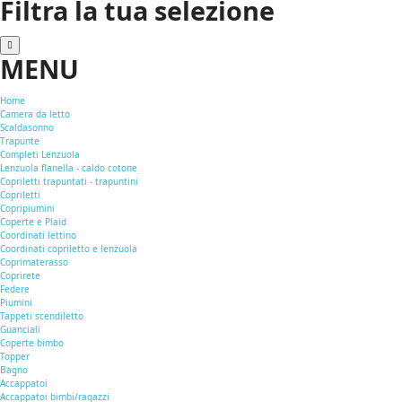
Filtra la tua selezione
MENU
Home
Camera da letto
Scaldasonno
Trapunte
Completi Lenzuola
Lenzuola flanella - caldo cotone
Copriletti trapuntati - trapuntini
Copriletti
Copripiumini
Coperte e Plaid
Coordinati lettino
Coordinati copriletto e lenzuola
Coprimaterasso
Coprirete
Federe
Piumini
Tappeti scendiletto
Guanciali
Coperte bimbo
Topper
Bagno
Accappatoi
Accappatoi bimbi/ragazzi