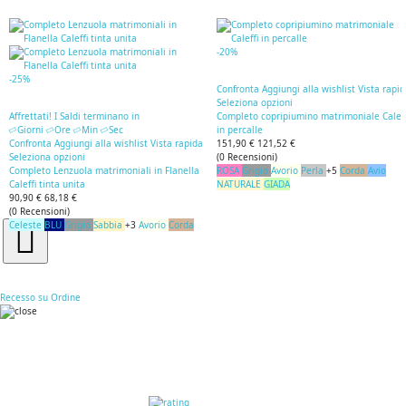
-20%
-25%
Confronta
Aggiungi alla wishlist
Vista rapi
Seleziona opzioni
Affrettati! I Saldi terminano in
Completo copripiumino matrimoniale Caleff
Giorni
Ore
Min
Sec
in percalle
Confronta
Aggiungi alla wishlist
Vista rapida
151,90 €
121,52 €
Seleziona opzioni
(
0
Recensioni
)
Completo Lenzuola matrimoniali in Flanella
ROSA
Grigio
Avorio
Perla
+5
Corda
Avio
Caleffi tinta unita
NATURALE
GIADA
90,90 €
68,18 €
(
0
Recensioni
)
Celeste
BLU
Grigio
Sabbia
+3
Avorio
Corda
Recesso su Ordine