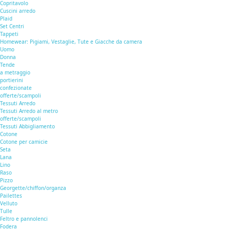
Copritavolo
Cuscini arredo
Plaid
Set Centri
Tappeti
Homewear: Pigiami, Vestaglie, Tute e Giacche da camera
Uomo
Donna
Tende
a metraggio
portierini
confezionate
offerte/scampoli
Tessuti Arredo
Tessuti Arredo al metro
offerte/scampoli
Tessuti Abbigliamento
Cotone
Cotone per camicie
Seta
Lana
Lino
Raso
Pizzo
Georgette/chiffon/organza
Pailettes
Velluto
Tulle
Feltro e pannolenci
Fodera