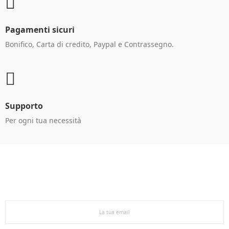
Pagamenti sicuri
Bonifico, Carta di credito, Paypal e Contrassegno.
Supporto
Per ogni tua necessità
Ricevi le offerte in anteprima!
Iscriviti alla newsletter per restare aggiornato sulle
nostre promo esclusive e riceverai un buono sconto del
5% sul primo ordine.