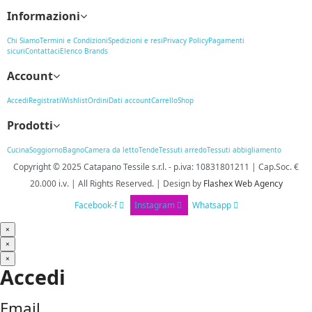
Informazioni
Chi Siamo
Termini e Condizioni
Spedizioni e resi
Privacy Policy
Pagamenti
sicuri
Contattaci
Elenco Brands
Account
Accedi
Registrati
Wishlist
Ordini
Dati account
Carrello
Shop
Prodotti
Cucina
Soggiorno
Bagno
Camera da letto
Tende
Tessuti arredo
Tessuti abbigliamento
Copyright © 2025
Catapano Tessile s.r.l.
-
p.iva: 10831801211 | Cap.Soc. €
20.000 i.v. | All Rights Reserved. | Design
by
Flashex Web Agency
Facebook-f
Instagram
Whatsapp
×
×
×
Accedi
Email