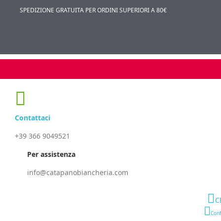
SPEDIZIONE GRATUITA PER ORDINI SUPERIORI A 80€
Contattaci
+39 366 9049521
Per assistenza
info@catapanobiancheria.com
C
Conf