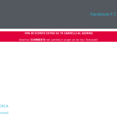
Facebook-f
-10% DI SCONTO EXTRA SU 10 CARRELLI AL GIORNO.
Inserisci
SUMMER10
nel carrello e scopri se sei tra i fortunati!
ERCA
0
ronta