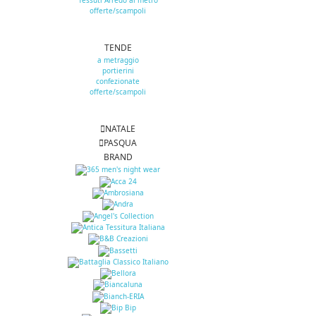
Tessuti Arredo al metro
offerte/scampoli
TENDE
a metraggio
portierini
confezionate
offerte/scampoli
NATALE
PASQUA
BRAND