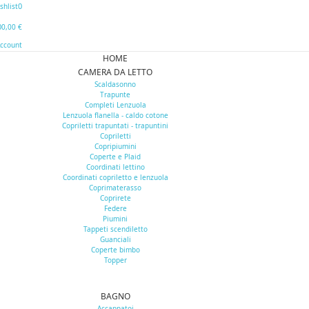
0
shlist
0
0,00 €
Account
HOME
CAMERA DA LETTO
Scaldasonno
Trapunte
Completi Lenzuola
Lenzuola flanella - caldo cotone
Copriletti trapuntati - trapuntini
Copriletti
Copripiumini
Coperte e Plaid
Coordinati lettino
Coordinati copriletto e lenzuola
Coprimaterasso
Coprirete
Federe
Piumini
Tappeti scendiletto
Guanciali
Coperte bimbo
Topper
BAGNO
Accappatoi