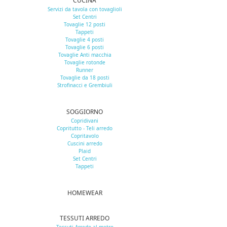
CUCINA
Servizi da tavola con tovaglioli
Set Centri
Tovaglie 12 posti
Tappeti
Tovaglie 4 posti
Tovaglie 6 posti
Tovaglie Anti macchia
Tovaglie rotonde
Runner
Tovaglie da 18 posti
Strofinacci e Grembiuli
SOGGIORNO
Copridivani
Copritutto - Teli arredo
Copritavolo
Cuscini arredo
Plaid
Set Centri
Tappeti
HOMEWEAR
TESSUTI ARREDO