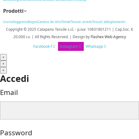
Prodotti
Cucina
Soggiorno
Bagno
Camera da letto
Tende
Tessuti arredo
Tessuti abbigliamento
Copyright © 2025
Catapano Tessile s.r.l.
-
p.iva: 10831801211 | Cap.Soc. €
20.000 i.v. | All Rights Reserved. | Design
by
Flashex Web Agency
Facebook-f
Instagram
Whatsapp
×
×
×
Accedi
Email
Password