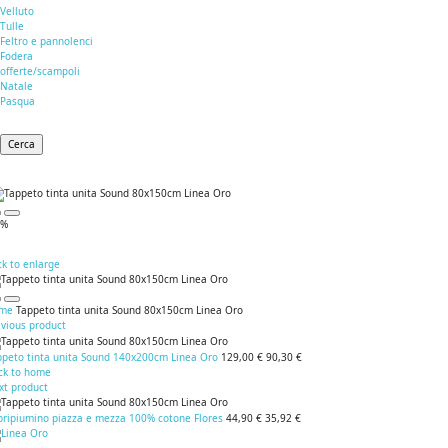
Velluto
Tulle
Feltro e pannolenci
Fodera
offerte/scampoli
Natale
Pasqua
Cerca
0%
ck to enlarge
me
Tappeto tinta unita Sound 80x150cm Linea Oro
evious product
ppeto tinta unita Sound 140x200cm Linea Oro
129,00 €
90,30 €
ck to home
xt product
pripiumino piazza e mezza 100% cotone Flores
44,90 €
35,92 €