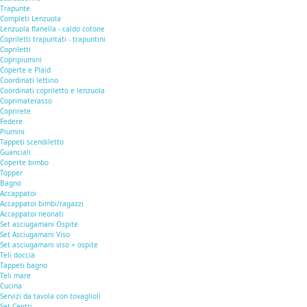
Trapunte
Completi Lenzuola
Lenzuola flanella - caldo cotone
Copriletti trapuntati - trapuntini
Copriletti
Copripiumini
Coperte e Plaid
Coordinati lettino
Coordinati copriletto e lenzuola
Coprimaterasso
Coprirete
Federe
Piumini
Tappeti scendiletto
Guanciali
Coperte bimbo
Topper
Bagno
Accappatoi
Accappatoi bimbi/ragazzi
Accappatoi neonati
Set asciugamani Ospite
Set Asciugamani Viso
Set asciugamani viso + ospite
Teli doccia
Tappeti bagno
Teli mare
Cucina
Servizi da tavola con tovaglioli
Set Centri