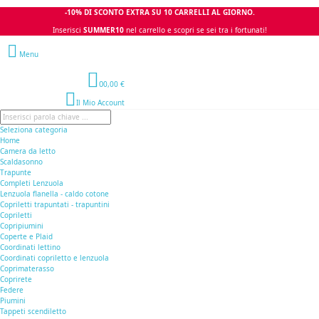
-10% DI SCONTO EXTRA SU 10 CARRELLI AL GIORNO.
Inserisci
SUMMER10
nel carrello e scopri se sei tra i fortunati!
Menu
0
0,00 €
Il Mio Account
Seleziona categoria
Home
Camera da letto
Scaldasonno
Trapunte
Completi Lenzuola
Lenzuola flanella - caldo cotone
Copriletti trapuntati - trapuntini
Copriletti
Copripiumini
Coperte e Plaid
Coordinati lettino
Coordinati copriletto e lenzuola
Coprimaterasso
Coprirete
Federe
Piumini
Tappeti scendiletto