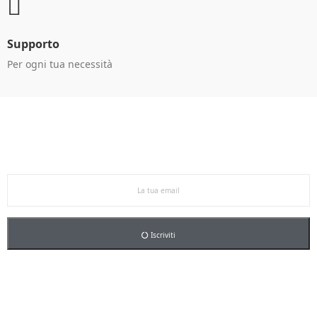
Supporto
Per ogni tua necessità
Ricevi le offerte in anteprima!
Iscriviti alla newsletter per restare aggiornato sulle
nostre promo esclusive e riceverai un buono sconto del
5% sul primo ordine.
Iscriviti