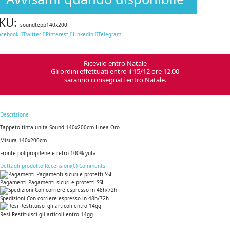
KU:
soundtepp140x200
acebook
Twitter
Pinterest
Linkedin
Telegram
Ricevilo entro Natale
Gli ordini effettuati entro il 15/12 ore 12.00
saranno consegnati entro Natale.
Descrizione
Tappeto tinta unita Sound 140x200cm Linea Oro
Misura 140x200cm
Fronte polipropilene e retro 100% yuta
Dettagli prodotto
Recensioni(0)
Comments
Pagamenti Pagamenti sicuri e protetti SSL
Spedizioni Con corriere espresso in 48h/72h
Resi Restituisci gli articoli entro 14gg