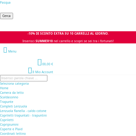
Pasqua
Cerca
-10% DI SCONTO EXTRA SU 10 CARRELLI AL GIORNO.
Inserisci
SUMMER10
nel carrello e scopri se sei tra i fortunati!
Menu
0
0,00 €
Il Mio Account
Seleziona categoria
Home
Camera da letto
Scaldasonno
Trapunte
Completi Lenzuola
Lenzuola flanella - caldo cotone
Copriletti trapuntati - trapuntini
Copriletti
Copripiumini
Coperte e Plaid
Coordinati lettino