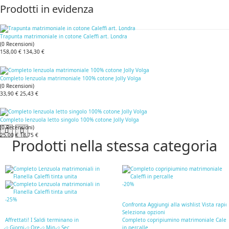
Prodotti in evidenza
Trapunta matrimoniale in cotone Caleffi art. Londra
(
0
Recensioni
)
158,00 €
134,30 €
Completo lenzuola matrimoniale 100% cotone Jolly Volga
(
0
Recensioni
)
33,90 €
25,43 €
Completo lenzuola letto singolo 100% cotone Jolly Volga
(
0
Recensioni
)
25,00 €
18,75 €
Prodotti nella stessa categoria
-20%
-25%
Confronta
Aggiungi alla wishlist
Vista rapi
Seleziona opzioni
Affrettati! I Saldi terminano in
Completo copripiumino matrimoniale Caleff
Giorni
Ore
Min
Sec
in percalle