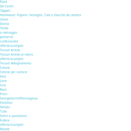
Plaid
Set Centri
Tappeti
Homewear: Pigiami, Vestaglie, Tute e Giacche da camera
Uomo
Donna
Tende
a metraggio
portierini
confezionate
offerte/scampoli
Tessuti Arredo
Tessuti Arredo al metro
offerte/scampoli
Tessuti Abbigliamento
Cotone
Cotone per camicie
Seta
Lana
Lino
Raso
Pizzo
Georgette/chiffon/organza
Pailettes
Velluto
Tulle
Feltro e pannolenci
Fodera
offerte/scampoli
Natale