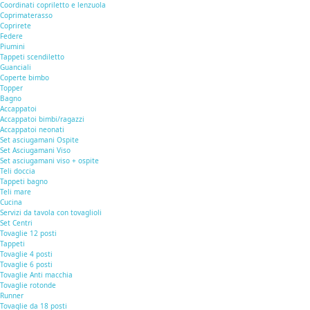
Coordinati copriletto e lenzuola
Coprimaterasso
Coprirete
Federe
Piumini
Tappeti scendiletto
Guanciali
Coperte bimbo
Topper
Bagno
Accappatoi
Accappatoi bimbi/ragazzi
Accappatoi neonati
Set asciugamani Ospite
Set Asciugamani Viso
Set asciugamani viso + ospite
Teli doccia
Tappeti bagno
Teli mare
Cucina
Servizi da tavola con tovaglioli
Set Centri
Tovaglie 12 posti
Tappeti
Tovaglie 4 posti
Tovaglie 6 posti
Tovaglie Anti macchia
Tovaglie rotonde
Runner
Tovaglie da 18 posti