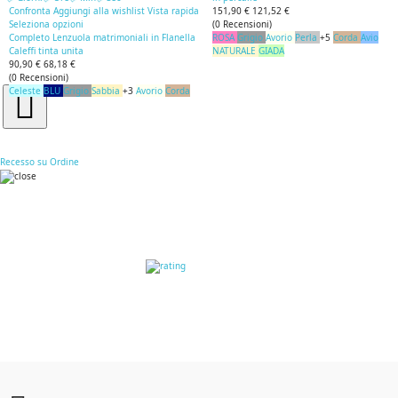
Confronta
Aggiungi alla wishlist
Vista rapida
151,90 €
121,52 €
Seleziona opzioni
(
0
Recensioni
)
Completo Lenzuola matrimoniali in Flanella
ROSA
Grigio
Avorio
Perla
+5
Corda
Avio
Caleffi tinta unita
NATURALE
GIADA
90,90 €
68,18 €
(
0
Recensioni
)
Celeste
BLU
Grigio
Sabbia
+3
Avorio
Corda
Recesso su Ordine
RECENSIONI DEI
CLIENTI