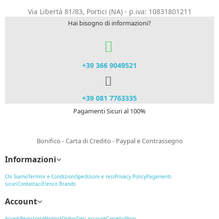
Via Libertà 81/83, Portici (NA) - p.iva: 10831801211
Hai bisogno di informazioni?
+39 366 9049521​
+39 081 7763335
Pagamenti Sicuri al 100%
Bonifico - Carta di Credito - Paypal e Contrassegno
Informazioni
Chi Siamo
Termini e Condizioni
Spedizioni e resi
Privacy Policy
Pagamenti
sicuri
Contattaci
Elenco Brands
Account
Accedi
Registrati
Wishlist
Ordini
Dati account
Carrello
Shop