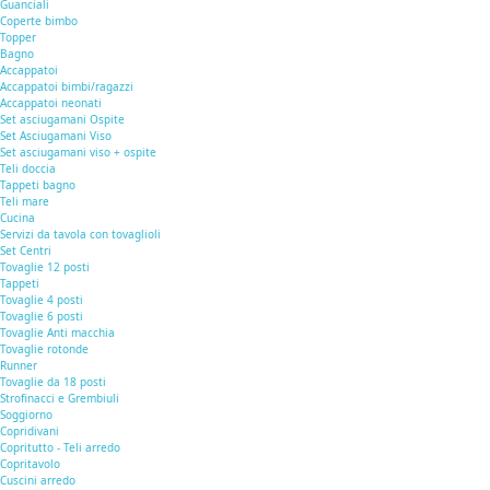
Guanciali
Coperte bimbo
Topper
Bagno
Accappatoi
Accappatoi bimbi/ragazzi
Accappatoi neonati
Set asciugamani Ospite
Set Asciugamani Viso
Set asciugamani viso + ospite
Teli doccia
Tappeti bagno
Teli mare
Cucina
Servizi da tavola con tovaglioli
Set Centri
Tovaglie 12 posti
Tappeti
Tovaglie 4 posti
Tovaglie 6 posti
Tovaglie Anti macchia
Tovaglie rotonde
Runner
Tovaglie da 18 posti
Strofinacci e Grembiuli
Soggiorno
Copridivani
Copritutto - Teli arredo
Copritavolo
Cuscini arredo