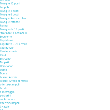
Tovaglie 12 posti
Tappeti
Tovaglie 4 posti
Tovaglie 6 posti
Tovaglie Anti macchia
Tovaglie rotonde
Runner
Tovaglie da 18 posti
Strofinacci e Grembiuli
Soggiorno
Copridivani
Copritutto - Teli arredo
Copritavolo
Cuscini arredo
Plaid
Set Centri
Tappeti
Homewear
Uomo
Donna
Tessuti Arredo
Tessuti Arredo al metro
offerte/scampoli
Tende
a metraggio
portierini
confezionate
offerte/scampoli
Natale