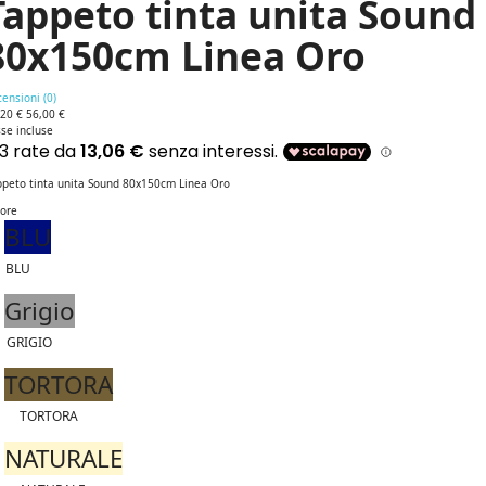
Tappeto tinta unita Sound
80x150cm Linea Oro
ensioni (
0
)
,20 €
56,00 €
se incluse
ppeto tinta unita Sound 80x150cm Linea Oro
lore
BLU
BLU
Grigio
GRIGIO
TORTORA
TORTORA
NATURALE