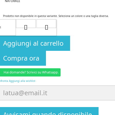
NATURALE
Prodotto non disponibile in questa variante. Seleziona un colore o una taglia diversa.
Aggiungi al carrello
Compra ora
Hai domande? Scrivici su Whatsapp.
nfronta
Aggiungi alla wishlist
Avvisami quando disponibile