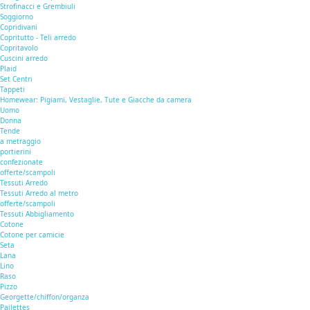
Strofinacci e Grembiuli
Soggiorno
Copridivani
Copritutto - Teli arredo
Copritavolo
Cuscini arredo
Plaid
Set Centri
Tappeti
Homewear: Pigiami, Vestaglie, Tute e Giacche da camera
Uomo
Donna
Tende
a metraggio
portierini
confezionate
offerte/scampoli
Tessuti Arredo
Tessuti Arredo al metro
offerte/scampoli
Tessuti Abbigliamento
Cotone
Cotone per camicie
Seta
Lana
Lino
Raso
Pizzo
Georgette/chiffon/organza
Pailettes