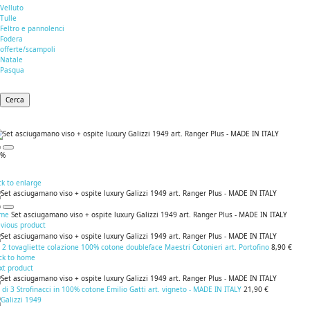
Velluto
Tulle
Feltro e pannolenci
Fodera
offerte/scampoli
Natale
Pasqua
Cerca
5%
ck to enlarge
me
Set asciugamano viso + ospite luxury Galizzi 1949 art. Ranger Plus - MADE IN ITALY
evious product
 2 tovagliette colazione 100% cotone doubleface Maestri Cotonieri art. Portofino
8,90 €
ck to home
xt product
 di 3 Strofinacci in 100% cotone Emilio Gatti art. vigneto - MADE IN ITALY
21,90 €