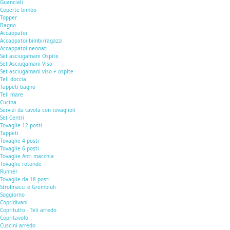
Guanciali
Coperte bimbo
Topper
Bagno
Accappatoi
Accappatoi bimbi/ragazzi
Accappatoi neonati
Set asciugamani Ospite
Set Asciugamani Viso
Set asciugamani viso + ospite
Teli doccia
Tappeti bagno
Teli mare
Cucina
Servizi da tavola con tovaglioli
Set Centri
Tovaglie 12 posti
Tappeti
Tovaglie 4 posti
Tovaglie 6 posti
Tovaglie Anti macchia
Tovaglie rotonde
Runner
Tovaglie da 18 posti
Strofinacci e Grembiuli
Soggiorno
Copridivani
Copritutto - Teli arredo
Copritavolo
Cuscini arredo