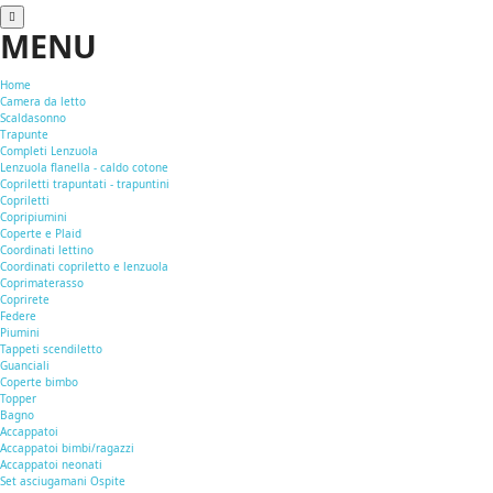
MENU
Home
Camera da letto
Scaldasonno
Trapunte
Completi Lenzuola
Lenzuola flanella - caldo cotone
Copriletti trapuntati - trapuntini
Copriletti
Copripiumini
Coperte e Plaid
Coordinati lettino
Coordinati copriletto e lenzuola
Coprimaterasso
Coprirete
Federe
Piumini
Tappeti scendiletto
Guanciali
Coperte bimbo
Topper
Bagno
Accappatoi
Accappatoi bimbi/ragazzi
Accappatoi neonati
Set asciugamani Ospite