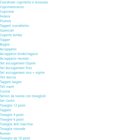
Coordinati copriletto e lenzuola
Coprimaterasso
Coprirete
Federe
Piumini
Tappeti scendiletto
Guanciali
Coperte bimbo
Topper
Bagno
Accappatoi
Accappatoi bimbi/ragazzi
Accappatoi neonati
Set asciugamani Ospite
Set Asciugamani Viso
Set asciugamani viso + ospite
Teli doccia
Tappeti bagno
Teli mare
Cucina
Servizi da tavola con tovaglioli
Set Centri
Tovaglie 12 posti
Tappeti
Tovaglie 4 posti
Tovaglie 6 posti
Tovaglie Anti macchia
Tovaglie rotonde
Runner
Tovaglie da 18 posti