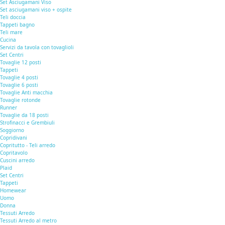
Set Asciugamani Viso
Set asciugamani viso + ospite
Teli doccia
Tappeti bagno
Teli mare
Cucina
Servizi da tavola con tovaglioli
Set Centri
Tovaglie 12 posti
Tappeti
Tovaglie 4 posti
Tovaglie 6 posti
Tovaglie Anti macchia
Tovaglie rotonde
Runner
Tovaglie da 18 posti
Strofinacci e Grembiuli
Soggiorno
Copridivani
Copritutto - Teli arredo
Copritavolo
Cuscini arredo
Plaid
Set Centri
Tappeti
Homewear
Uomo
Donna
Tessuti Arredo
Tessuti Arredo al metro