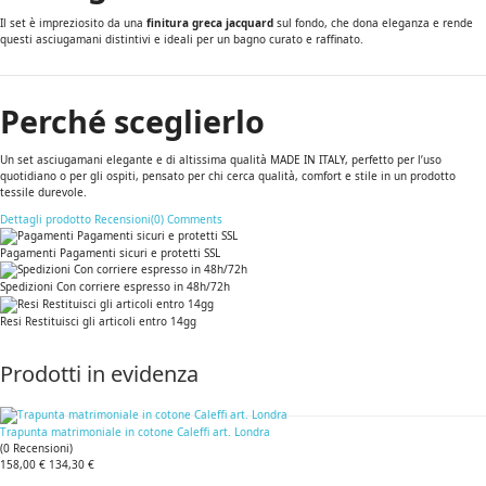
Il set è impreziosito da una
finitura greca jacquard
sul fondo, che dona eleganza e rende
questi asciugamani distintivi e ideali per un bagno curato e raffinato.
Perché sceglierlo
Un set asciugamani elegante e di altissima qualità MADE IN ITALY, perfetto per l’uso
quotidiano o per gli ospiti, pensato per chi cerca qualità, comfort e stile in un prodotto
tessile durevole.
Dettagli prodotto
Recensioni(0)
Comments
Pagamenti Pagamenti sicuri e protetti SSL
Spedizioni Con corriere espresso in 48h/72h
Resi Restituisci gli articoli entro 14gg
Prodotti in evidenza
Trapunta matrimoniale in cotone Caleffi art. Londra
(
0
Recensioni
)
158,00 €
134,30 €