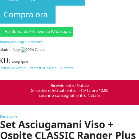
Compra ora
Hai domande? Scrivici su Whatsapp.
nfronta
Aggiungi alla wishlist
KU:
rangerplus
acebook
Twitter
Pinterest
Linkedin
Telegram
Ricevilo entro Natale
Gli ordini effettuati entro il 15/12 ore 12.00
saranno consegnati entro Natale.
Descrizione
Set Asciugamani Viso +
Ospite CLASSIC Ranger Plus