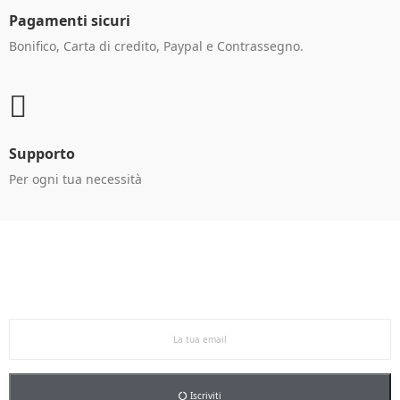
Pagamenti sicuri
Bonifico, Carta di credito, Paypal e Contrassegno.
Supporto
Per ogni tua necessità
Ricevi le offerte in anteprima!
Iscriviti alla newsletter per restare aggiornato sulle
nostre promo esclusive e riceverai un buono sconto del
5% sul primo ordine.
Iscriviti