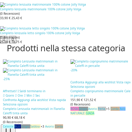
Completo lenzuola matrimoniale 100% cotone Jolly Volga
(
0
Recensioni
)
33,90 €
25,43 €
Completo lenzuola letto singolo 100% cotone Jolly Volga
(
0
Recensioni
)
25,00 €
18,75 €
Prodotti nella stessa categoria
-20%
-25%
Confronta
Aggiungi alla wishlist
Vista rapi
Seleziona opzioni
Affrettati! I Saldi terminano in
Completo copripiumino matrimoniale Caleff
Giorni
Ore
Min
Sec
in percalle
Confronta
Aggiungi alla wishlist
Vista rapida
151,90 €
121,52 €
Seleziona opzioni
(
0
Recensioni
)
Completo Lenzuola matrimoniali in Flanella
ROSA
Grigio
Avorio
Perla
+5
Corda
Avio
Caleffi tinta unita
NATURALE
GIADA
90,90 €
68,18 €
(
0
Recensioni
)
Celeste
BLU
Grigio
Sabbia
+3
Avorio
Corda