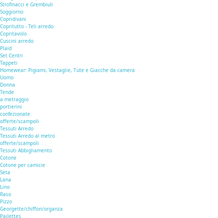
Strofinacci e Grembiuli
Soggiorno
Copridivani
Copritutto - Teli arredo
Copritavolo
Cuscini arredo
Plaid
Set Centri
Tappeti
Homewear: Pigiami, Vestaglie, Tute e Giacche da camera
Uomo
Donna
Tende
a metraggio
portierini
confezionate
offerte/scampoli
Tessuti Arredo
Tessuti Arredo al metro
offerte/scampoli
Tessuti Abbigliamento
Cotone
Cotone per camicie
Seta
Lana
Lino
Raso
Pizzo
Georgette/chiffon/organza
Pailettes