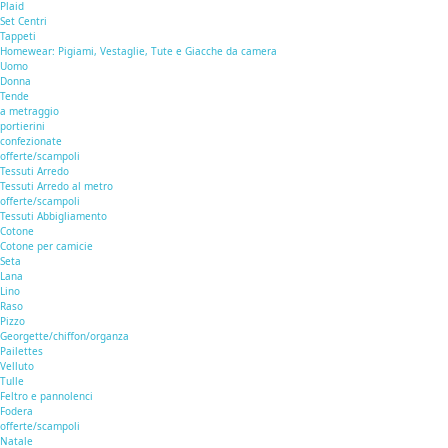
Plaid
Set Centri
Tappeti
Homewear: Pigiami, Vestaglie, Tute e Giacche da camera
Uomo
Donna
Tende
a metraggio
portierini
confezionate
offerte/scampoli
Tessuti Arredo
Tessuti Arredo al metro
offerte/scampoli
Tessuti Abbigliamento
Cotone
Cotone per camicie
Seta
Lana
Lino
Raso
Pizzo
Georgette/chiffon/organza
Pailettes
Velluto
Tulle
Feltro e pannolenci
Fodera
offerte/scampoli
Natale