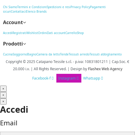
Chi Siamo
Termini e Condizioni
Spedizioni e resi
Privacy Policy
Pagamenti
sicuri
Contattaci
Elenco Brands
Account
Accedi
Registrati
Wishlist
Ordini
Dati account
Carrello
Shop
Prodotti
Cucina
Soggiorno
Bagno
Camera da letto
Tende
Tessuti arredo
Tessuti abbigliamento
Copyright © 2025
Catapano Tessile s.r.l.
-
p.iva: 10831801211 | Cap.Soc. €
20.000 i.v. | All Rights Reserved. | Design
by
Flashex Web Agency
Facebook-f
Instagram
Whatsapp
×
×
×
Accedi
Email