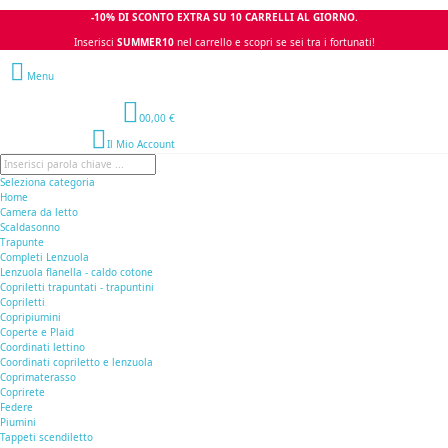
-10% DI SCONTO EXTRA SU 10 CARRELLI AL GIORNO.
Inserisci
SUMMER10
nel carrello e scopri se sei tra i fortunati!
Menu
0
0,00 €
Il Mio Account
Seleziona categoria
Home
Camera da letto
Scaldasonno
Trapunte
Completi Lenzuola
Lenzuola flanella - caldo cotone
Copriletti trapuntati - trapuntini
Copriletti
Copripiumini
Coperte e Plaid
Coordinati lettino
Coordinati copriletto e lenzuola
Coprimaterasso
Coprirete
Federe
Piumini
Tappeti scendiletto