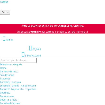
Pasqua
Cerca
-10% DI SCONTO EXTRA SU 10 CARRELLI AL GIORNO.
Inserisci
SUMMER10
nel carrello e scopri se sei tra i fortunati!
Menu
0
0,00 €
Il Mio Account
Seleziona categoria
Home
Camera da letto
Scaldasonno
Trapunte
Completi Lenzuola
Lenzuola flanella - caldo cotone
Copriletti trapuntati - trapuntini
Copriletti
Copripiumini
Coperte e Plaid
Coordinati lettino