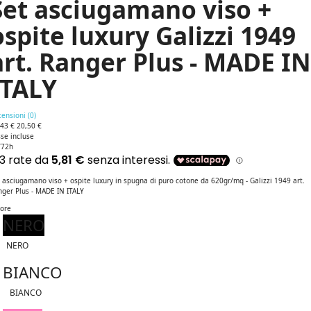
Set asciugamano viso +
ospite luxury Galizzi 1949
art. Ranger Plus - MADE IN
ITALY
ensioni (
0
)
,43 €
20,50 €
se incluse
/72h
 asciugamano viso + ospite luxury in spugna di puro cotone da 620gr/mq - Galizzi 1949 art.
nger Plus - MADE IN ITALY
lore
NERO
NERO
BIANCO
BIANCO