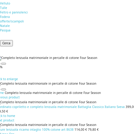
Velluto
Tulle
Feltro e pannolenci
Fodera
offerte/scampoli
Natale
Pasqua
Cerca
0%
ck to enlarge
me
Completo lenzuola matrimoniale in percalle di cotone Four Season
evious product
rdinato copriletto e completo lenzuola matrimoniale Battaglia Classico Italiano Sveva
399,0
9,50 €
ck to home
xt product
rure lenzuola ricamo intaglio 100% cotone art 8638
114,00 €
79,80 €