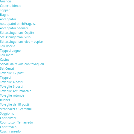
Guanciali
Coperte bimbo
Topper
Bagno
Accappatoi
Accappatoi bimbi/ragazzi
Accappatoi neonati
Set asciugamani Ospite
Set Asciugamani Viso
Set asciugamani viso + ospite
Teli doccia
Tappeti bagno
Teli mare
Cucina
Servizi da tavola con tovaglioli
Set Centri
Tovaglie 12 posti
Tappeti
Tovaglie 4 posti
Tovaglie 6 posti
Tovaglie Anti macchia
Tovaglie rotonde
Runner
Tovaglie da 18 posti
Strofinacci e Grembiuli
Soggiorno
Copridivani
Copritutto - Teli arredo
Copritavolo
Cuscini arredo