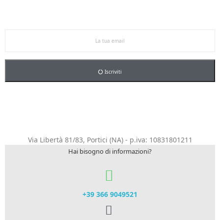
Iscriviti alla newsletter per restare aggiornato sulle
nostre promo esclusive e riceverai un buono sconto del
5% sul primo ordine.
Iscriviti
Via Libertà 81/83, Portici (NA) - p.iva: 10831801211
Hai bisogno di informazioni?
+39 366 9049521​