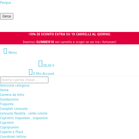
Pasqua
Cerca
-10% DI SCONTO EXTRA SU 10 CARRELLI AL GIORNO.
Inserisci
SUMMER10
nel carrello e scopri se sei tra i fortunati!
Menu
0
0,00 €
Il Mio Account
Seleziona categoria
Home
Camera da letto
Scaldasonno
Trapunte
Completi Lenzuola
Lenzuola flanella - caldo cotone
Copriletti trapuntati - trapuntini
Copriletti
Copripiumini
Coperte e Plaid
Coordinati lettino