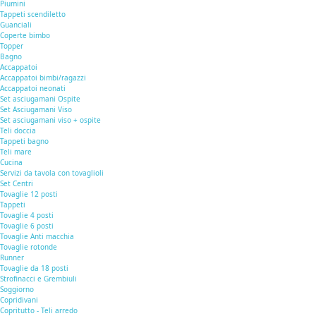
Piumini
Tappeti scendiletto
Guanciali
Coperte bimbo
Topper
Bagno
Accappatoi
Accappatoi bimbi/ragazzi
Accappatoi neonati
Set asciugamani Ospite
Set Asciugamani Viso
Set asciugamani viso + ospite
Teli doccia
Tappeti bagno
Teli mare
Cucina
Servizi da tavola con tovaglioli
Set Centri
Tovaglie 12 posti
Tappeti
Tovaglie 4 posti
Tovaglie 6 posti
Tovaglie Anti macchia
Tovaglie rotonde
Runner
Tovaglie da 18 posti
Strofinacci e Grembiuli
Soggiorno
Copridivani
Copritutto - Teli arredo