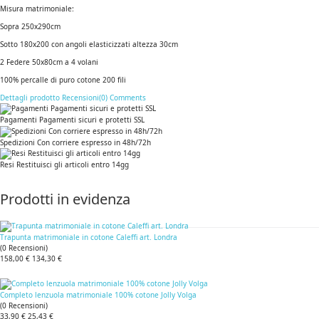
Misura matrimoniale:
Sopra 250x290cm
Sotto 180x200 con angoli elasticizzati altezza 30cm
2 Federe 50x80cm a 4 volani
100% percalle di puro cotone 200 fili
Dettagli prodotto
Recensioni(0)
Comments
Pagamenti Pagamenti sicuri e protetti SSL
Spedizioni Con corriere espresso in 48h/72h
Resi Restituisci gli articoli entro 14gg
Prodotti in evidenza
Trapunta matrimoniale in cotone Caleffi art. Londra
(
0
Recensioni
)
158,00 €
134,30 €
Completo lenzuola matrimoniale 100% cotone Jolly Volga
(
0
Recensioni
)
33,90 €
25,43 €