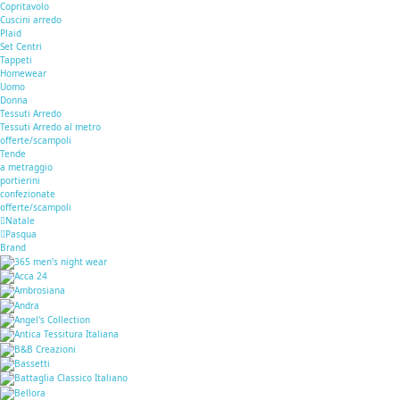
Copritavolo
Cuscini arredo
Plaid
Set Centri
Tappeti
Homewear
Uomo
Donna
Tessuti Arredo
Tessuti Arredo al metro
offerte/scampoli
Tende
a metraggio
portierini
confezionate
offerte/scampoli
Natale
Pasqua
Brand