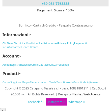
+39 081 7763335
Pagamenti Sicuri al 100%
Bonifico - Carta di Credito - Paypal e Contrassegno
Informazioni
Chi Siamo
Termini e Condizioni
Spedizioni e resi
Privacy Policy
Pagamenti
sicuri
Contattaci
Elenco Brands
Account
Accedi
Registrati
Wishlist
Ordini
Dati account
Carrello
Shop
Prodotti
Cucina
Soggiorno
Bagno
Camera da letto
Tende
Tessuti arredo
Tessuti abbigliamento
Copyright © 2025
Catapano Tessile s.r.l.
-
p.iva: 10831801211 | Cap.Soc. €
20.000 i.v. | All Rights Reserved. | Design
by
Flashex Web Agency
Facebook-f
Instagram
Whatsapp
×