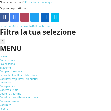
Non hai un account?
Crea il tuo account qui
Oppure registrati con:
Confronta
0
La mia wishlist
0
Contattaci
Filtra la tua selezione
MENU
Home
Camera da letto
Scaldasonno
Trapunte
Completi Lenzuola
Lenzuola flanella - caldo cotone
Copriletti trapuntati - trapuntini
Copriletti
Copripiumini
Coperte e Plaid
Coordinati lettino
Coordinati copriletto e lenzuola
Coprimaterasso
Coprirete
Federe