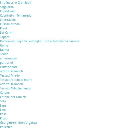
Strofinacci e Grembiuli
Soggiorno
Copridivani
Copritutto - Teli arredo
Copritavolo
Cuscini arredo
Plaid
Set Centri
Tappeti
Homewear: Pigiami, Vestaglie, Tute e Giacche da camera
Uomo
Donna
Tende
a metraggio
portierini
confezionate
offerte/scampoli
Tessuti Arredo
Tessuti Arredo al metro
offerte/scampoli
Tessuti Abbigliamento
Cotone
Cotone per camicie
Seta
Lana
Lino
Raso
Pizzo
Georgette/chiffon/organza
Pailettes