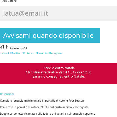
Avvisami quando disponibile
KU:
fourseason2P
acebook
Twitter
Pinterest
Linkedin
Telegram
Ricevilo entro Natale
Gli ordini effettuati entro il 15/12 ore 12.00
saranno consegnati entro Natale.
Descrizione
Completo lenzuola matrimoniale in percalle di cotone Four Season
Realizzato in percalle di cotone 200 fili dal gusto minimal ed elegante
Doppio cordonetto ricamato sulle federe a 4 volani e sul lenzuolo superiore