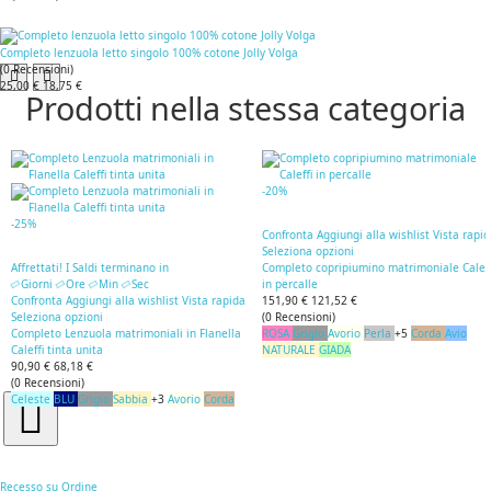
Completo lenzuola letto singolo 100% cotone Jolly Volga
(
0
Recensioni
)
25,00 €
18,75 €
Prodotti nella stessa categoria
-20%
-25%
Confronta
Aggiungi alla wishlist
Vista rapi
Seleziona opzioni
Affrettati! I Saldi terminano in
Completo copripiumino matrimoniale Caleff
Giorni
Ore
Min
Sec
in percalle
Confronta
Aggiungi alla wishlist
Vista rapida
151,90 €
121,52 €
Seleziona opzioni
(
0
Recensioni
)
Completo Lenzuola matrimoniali in Flanella
ROSA
Grigio
Avorio
Perla
+5
Corda
Avio
Caleffi tinta unita
NATURALE
GIADA
90,90 €
68,18 €
(
0
Recensioni
)
Celeste
BLU
Grigio
Sabbia
+3
Avorio
Corda
Recesso su Ordine