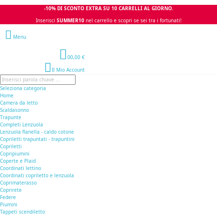
-10% DI SCONTO EXTRA SU 10 CARRELLI AL GIORNO.
Inserisci
SUMMER10
nel carrello e scopri se sei tra i fortunati!
Menu
0
0,00 €
Il Mio Account
Seleziona categoria
Home
Camera da letto
Scaldasonno
Trapunte
Completi Lenzuola
Lenzuola flanella - caldo cotone
Copriletti trapuntati - trapuntini
Copriletti
Copripiumini
Coperte e Plaid
Coordinati lettino
Coordinati copriletto e lenzuola
Coprimaterasso
Coprirete
Federe
Piumini
Tappeti scendiletto