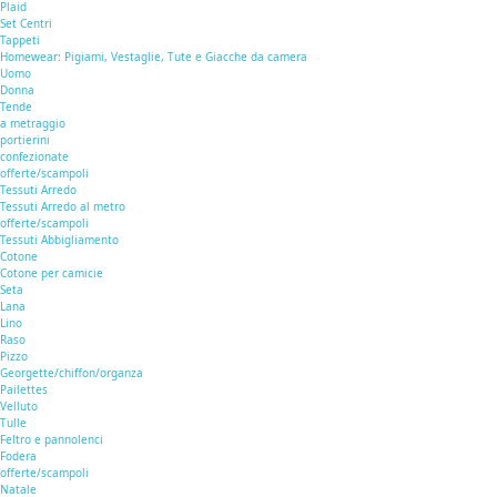
Plaid
Set Centri
Tappeti
Homewear: Pigiami, Vestaglie, Tute e Giacche da camera
Uomo
Donna
Tende
a metraggio
portierini
confezionate
offerte/scampoli
Tessuti Arredo
Tessuti Arredo al metro
offerte/scampoli
Tessuti Abbigliamento
Cotone
Cotone per camicie
Seta
Lana
Lino
Raso
Pizzo
Georgette/chiffon/organza
Pailettes
Velluto
Tulle
Feltro e pannolenci
Fodera
offerte/scampoli
Natale