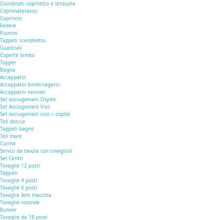
Coordinati copriletto e lenzuola
Coprimaterasso
Coprirete
Federe
Piumini
Tappeti scendiletto
Guanciali
Coperte bimbo
Topper
Bagno
Accappatoi
Accappatoi bimbi/ragazzi
Accappatoi neonati
Set asciugamani Ospite
Set Asciugamani Viso
Set asciugamani viso + ospite
Teli doccia
Tappeti bagno
Teli mare
Cucina
Servizi da tavola con tovaglioli
Set Centri
Tovaglie 12 posti
Tappeti
Tovaglie 4 posti
Tovaglie 6 posti
Tovaglie Anti macchia
Tovaglie rotonde
Runner
Tovaglie da 18 posti