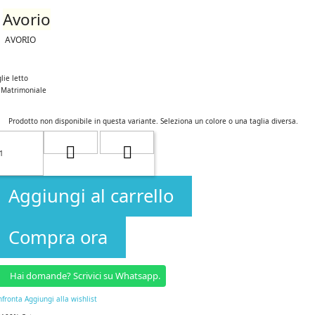
Avorio
AVORIO
lie letto
Matrimoniale
Prodotto non disponibile in questa variante. Seleziona un colore o una taglia diversa.
Aggiungi al carrello
Compra ora
Hai domande? Scrivici su Whatsapp.
nfronta
Aggiungi alla wishlist