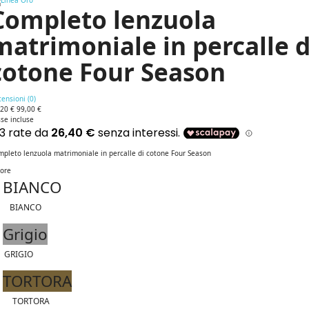
Completo lenzuola
matrimoniale in percalle d
cotone Four Season
ensioni (
0
)
,20 €
99,00 €
se incluse
mpleto lenzuola matrimoniale in percalle di cotone Four Season
lore
BIANCO
BIANCO
Grigio
GRIGIO
TORTORA
TORTORA