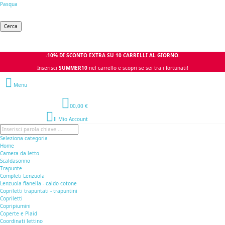
Pasqua
Cerca
-10% DI SCONTO EXTRA SU 10 CARRELLI AL GIORNO.
Inserisci
SUMMER10
nel carrello e scopri se sei tra i fortunati!
Menu
0
0,00 €
Il Mio Account
Seleziona categoria
Home
Camera da letto
Scaldasonno
Trapunte
Completi Lenzuola
Lenzuola flanella - caldo cotone
Copriletti trapuntati - trapuntini
Copriletti
Copripiumini
Coperte e Plaid
Coordinati lettino