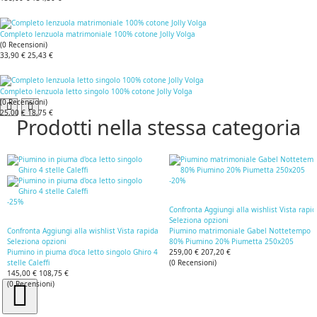
Completo lenzuola matrimoniale 100% cotone Jolly Volga
(
0
Recensioni
)
33,90 €
25,43 €
Completo lenzuola letto singolo 100% cotone Jolly Volga
(
0
Recensioni
)
25,00 €
18,75 €
Prodotti nella stessa categoria
-20%
-25%
Confronta
Aggiungi alla wishlist
Vista rapi
Seleziona opzioni
Confronta
Aggiungi alla wishlist
Vista rapida
Piumino matrimoniale Gabel Nottetempo
Seleziona opzioni
80% Piumino 20% Piumetta 250x205
Piumino in piuma d'oca letto singolo Ghiro 4
259,00 €
207,20 €
stelle Caleffi
(
0
Recensioni
)
145,00 €
108,75 €
(
0
Recensioni
)