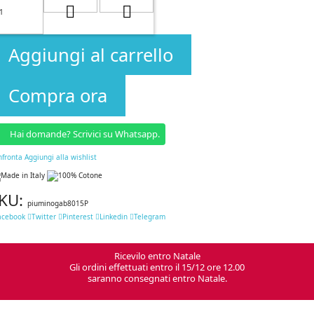
Aggiungi al carrello
Compra ora
Hai domande? Scrivici su Whatsapp.
nfronta
Aggiungi alla wishlist
KU:
piuminogab8015P
acebook
Twitter
Pinterest
Linkedin
Telegram
Ricevilo entro Natale
Gli ordini effettuati entro il 15/12 ore 12.00
saranno consegnati entro Natale.