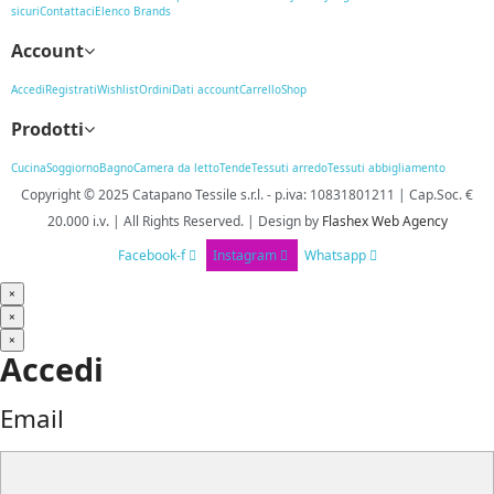
sicuri
Contattaci
Elenco Brands
Account
Accedi
Registrati
Wishlist
Ordini
Dati account
Carrello
Shop
Prodotti
Cucina
Soggiorno
Bagno
Camera da letto
Tende
Tessuti arredo
Tessuti abbigliamento
Copyright © 2025
Catapano Tessile s.r.l.
-
p.iva: 10831801211 | Cap.Soc. €
20.000 i.v. | All Rights Reserved. | Design
by
Flashex Web Agency
Facebook-f
Instagram
Whatsapp
×
×
×
Accedi
Email