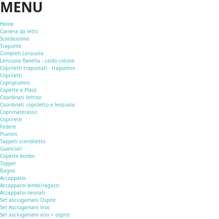
MENU
Home
Camera da letto
Scaldasonno
Trapunte
Completi Lenzuola
Lenzuola flanella - caldo cotone
Copriletti trapuntati - trapuntini
Copriletti
Copripiumini
Coperte e Plaid
Coordinati lettino
Coordinati copriletto e lenzuola
Coprimaterasso
Coprirete
Federe
Piumini
Tappeti scendiletto
Guanciali
Coperte bimbo
Topper
Bagno
Accappatoi
Accappatoi bimbi/ragazzi
Accappatoi neonati
Set asciugamani Ospite
Set Asciugamani Viso
Set asciugamani viso + ospite