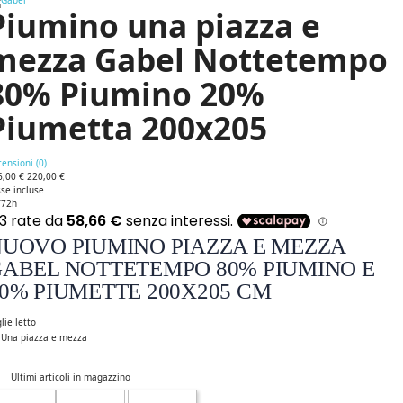
Piumino una piazza e
mezza Gabel Nottetempo
80% Piumino 20%
Piumetta 200x205
ensioni (
0
)
6,00 €
220,00 €
se incluse
/72h
UOVO PIUMINO PIAZZA E MEZZA
ABEL NOTTETEMPO 80% PIUMINO E
0% PIUMETTE 200X205 CM
lie letto
Una piazza e mezza
Ultimi articoli in magazzino