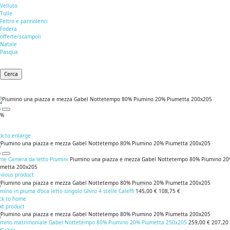
Velluto
Tulle
Feltro e pannolenci
Fodera
offerte/scampoli
Natale
Pasqua
Cerca
0%
ck to enlarge
me
Camera da letto
Piumini
Piumino una piazza e mezza Gabel Nottetempo 80% Piumino 2
umetta 200x205
evious product
mino in piuma d'oca letto singolo Ghiro 4 stelle Caleffi
145,00 €
108,75 €
ck to home
xt product
umino matrimoniale Gabel Nottetempo 80% Piumino 20% Piumetta 250x205
259,00 €
207,20