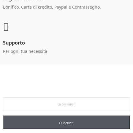
Bonifico, Carta di credito, Paypal e Contrassegno.
Supporto
Per ogni tua necessità
Ricevi le offerte in anteprima!
Iscriviti alla newsletter per restare aggiornato sulle
nostre promo esclusive e riceverai un buono sconto del
5% sul primo ordine.
Iscriviti