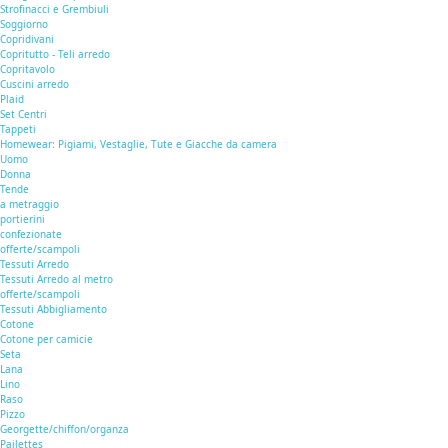
Strofinacci e Grembiuli
Soggiorno
Copridivani
Copritutto - Teli arredo
Copritavolo
Cuscini arredo
Plaid
Set Centri
Tappeti
Homewear: Pigiami, Vestaglie, Tute e Giacche da camera
Uomo
Donna
Tende
a metraggio
portierini
confezionate
offerte/scampoli
Tessuti Arredo
Tessuti Arredo al metro
offerte/scampoli
Tessuti Abbigliamento
Cotone
Cotone per camicie
Seta
Lana
Lino
Raso
Pizzo
Georgette/chiffon/organza
Pailettes