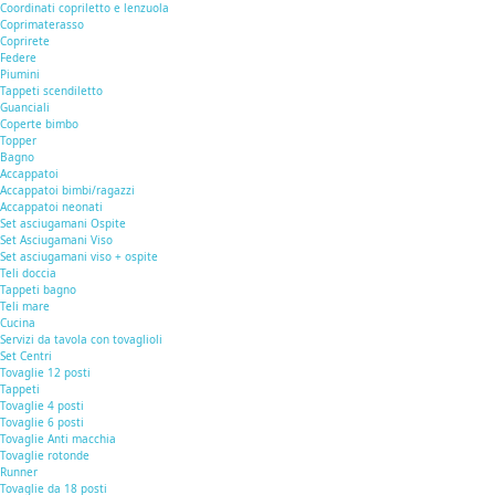
Coordinati copriletto e lenzuola
Coprimaterasso
Coprirete
Federe
Piumini
Tappeti scendiletto
Guanciali
Coperte bimbo
Topper
Bagno
Accappatoi
Accappatoi bimbi/ragazzi
Accappatoi neonati
Set asciugamani Ospite
Set Asciugamani Viso
Set asciugamani viso + ospite
Teli doccia
Tappeti bagno
Teli mare
Cucina
Servizi da tavola con tovaglioli
Set Centri
Tovaglie 12 posti
Tappeti
Tovaglie 4 posti
Tovaglie 6 posti
Tovaglie Anti macchia
Tovaglie rotonde
Runner
Tovaglie da 18 posti