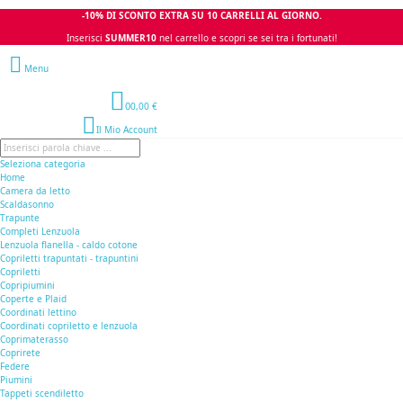
-10% DI SCONTO EXTRA SU 10 CARRELLI AL GIORNO.
Inserisci
SUMMER10
nel carrello e scopri se sei tra i fortunati!
Menu
0
0,00 €
Il Mio Account
Seleziona categoria
Home
Camera da letto
Scaldasonno
Trapunte
Completi Lenzuola
Lenzuola flanella - caldo cotone
Copriletti trapuntati - trapuntini
Copriletti
Copripiumini
Coperte e Plaid
Coordinati lettino
Coordinati copriletto e lenzuola
Coprimaterasso
Coprirete
Federe
Piumini
Tappeti scendiletto