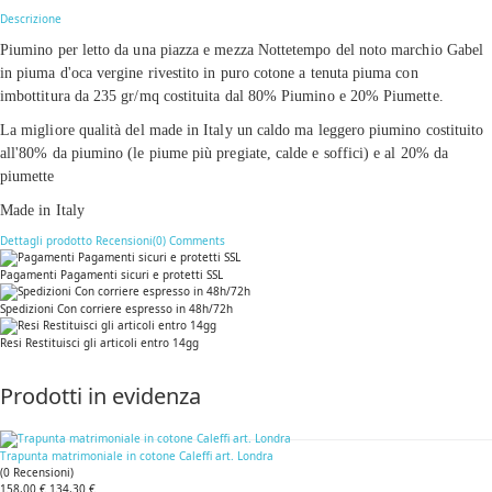
Descrizione
Piumino per letto da una piazza e mezza Nottetempo del noto marchio Gabel
in piuma d'oca vergine rivestito in puro cotone a tenuta piuma con
imbottitura da 235 gr/mq costituita dal 80% Piumino e 20% Piumette.
La migliore qualità del made in Italy un caldo ma leggero piumino costituito
all'80% da piumino (le piume più pregiate, calde e soffici) e al 20% da
piumette
Made in Italy
Dettagli prodotto
Recensioni(0)
Comments
Pagamenti Pagamenti sicuri e protetti SSL
Spedizioni Con corriere espresso in 48h/72h
Resi Restituisci gli articoli entro 14gg
Prodotti in evidenza
Trapunta matrimoniale in cotone Caleffi art. Londra
(
0
Recensioni
)
158,00 €
134,30 €