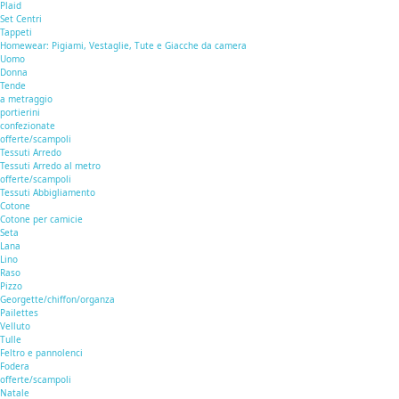
Plaid
Set Centri
Tappeti
Homewear: Pigiami, Vestaglie, Tute e Giacche da camera
Uomo
Donna
Tende
a metraggio
portierini
confezionate
offerte/scampoli
Tessuti Arredo
Tessuti Arredo al metro
offerte/scampoli
Tessuti Abbigliamento
Cotone
Cotone per camicie
Seta
Lana
Lino
Raso
Pizzo
Georgette/chiffon/organza
Pailettes
Velluto
Tulle
Feltro e pannolenci
Fodera
offerte/scampoli
Natale