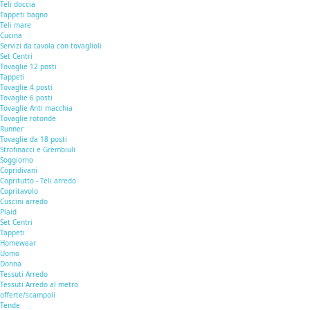
Teli doccia
Tappeti bagno
Teli mare
Cucina
Servizi da tavola con tovaglioli
Set Centri
Tovaglie 12 posti
Tappeti
Tovaglie 4 posti
Tovaglie 6 posti
Tovaglie Anti macchia
Tovaglie rotonde
Runner
Tovaglie da 18 posti
Strofinacci e Grembiuli
Soggiorno
Copridivani
Copritutto - Teli arredo
Copritavolo
Cuscini arredo
Plaid
Set Centri
Tappeti
Homewear
Uomo
Donna
Tessuti Arredo
Tessuti Arredo al metro
offerte/scampoli
Tende