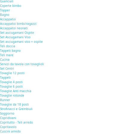
Guanciali
Coperte bimbo
Topper
Bagno
Accappatoi
Accappatoi bimbi/ragazzi
Accappatoi neonati
Set asciugamani Ospite
Set Asciugamani Viso
Set asciugamani viso + ospite
Teli doccia
Tappeti bagno
Teli mare
Cucina
Servizi da tavola con tovaglioli
Set Centri
Tovaglie 12 posti
Tappeti
Tovaglie 4 posti
Tovaglie 6 posti
Tovaglie Anti macchia
Tovaglie rotonde
Runner
Tovaglie da 18 posti
Strofinacci e Grembiuli
Soggiorno
Copridivani
Copritutto - Teli arredo
Copritavolo
Cuscini arredo