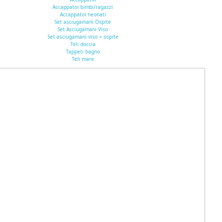
Accappatoi bimbi/ragazzi
Accappatoi neonati
Set asciugamani Ospite
Set Asciugamani Viso
Set asciugamani viso + ospite
Teli doccia
Tappeti bagno
Teli mare