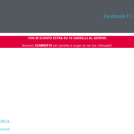
Facebook-f
-10% DI SCONTO EXTRA SU 10 CARRELLI AL GIORNO.
Inserisci
SUMMER10
nel carrello e scopri se sei tra i fortunati!
ERCA
0
ronta