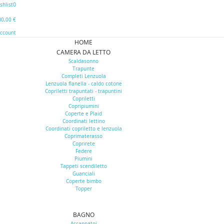
0
shlist
0
0,00 €
Account
HOME
CAMERA DA LETTO
Scaldasonno
Trapunte
Completi Lenzuola
Lenzuola flanella - caldo cotone
Copriletti trapuntati - trapuntini
Copriletti
Copripiumini
Coperte e Plaid
Coordinati lettino
Coordinati copriletto e lenzuola
Coprimaterasso
Coprirete
Federe
Piumini
Tappeti scendiletto
Guanciali
Coperte bimbo
Topper
BAGNO
Accappatoi