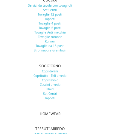
CUCINA
Servizi da tavola con tovaglioli
Set Centri
Tovaglie 12 posti
Tappeti
Tovaglie 4 posti
Tovaglie 6 posti
Tovaglie Anti macchia
Tovaglie rotonde
Runner
Tovaglie da 18 posti
Strofinacci e Grembiuli
SOGGIORNO
Copridivani
Copritutto - Teli arredo
Copritavolo
Cuscini arredo
Plaid
Set Centri
Tappeti
HOMEWEAR
TESSUTI ARREDO