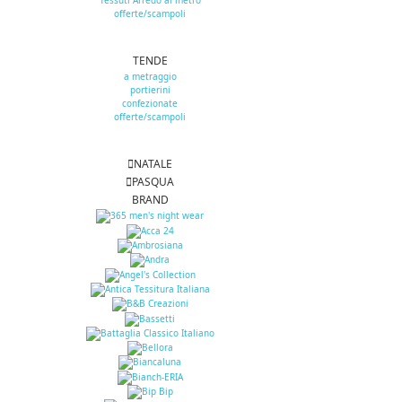
Tessuti Arredo al metro
offerte/scampoli
TENDE
a metraggio
portierini
confezionate
offerte/scampoli
NATALE
PASQUA
BRAND