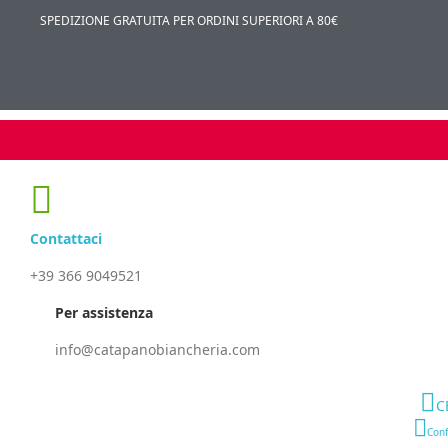
SPEDIZIONE GRATUITA PER ORDINI SUPERIORI A 80€
Contattaci
+39 366 9049521
Per assistenza
info@catapanobiancheria.com
C
Conf