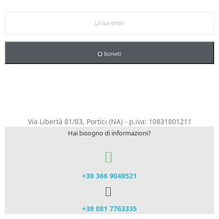
5% sul primo ordine.
Iscriviti
Via Libertà 81/83, Portici (NA) - p.iva: 10831801211
Hai bisogno di informazioni?
+39 366 9049521​
+39 081 7763335