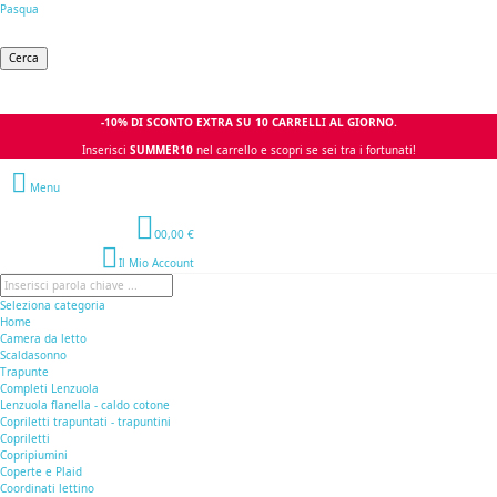
Pasqua
Cerca
-10% DI SCONTO EXTRA SU 10 CARRELLI AL GIORNO.
Inserisci
SUMMER10
nel carrello e scopri se sei tra i fortunati!
Menu
0
0,00 €
Il Mio Account
Seleziona categoria
Home
Camera da letto
Scaldasonno
Trapunte
Completi Lenzuola
Lenzuola flanella - caldo cotone
Copriletti trapuntati - trapuntini
Copriletti
Copripiumini
Coperte e Plaid
Coordinati lettino