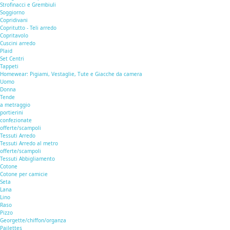
Strofinacci e Grembiuli
Soggiorno
Copridivani
Copritutto - Teli arredo
Copritavolo
Cuscini arredo
Plaid
Set Centri
Tappeti
Homewear: Pigiami, Vestaglie, Tute e Giacche da camera
Uomo
Donna
Tende
a metraggio
portierini
confezionate
offerte/scampoli
Tessuti Arredo
Tessuti Arredo al metro
offerte/scampoli
Tessuti Abbigliamento
Cotone
Cotone per camicie
Seta
Lana
Lino
Raso
Pizzo
Georgette/chiffon/organza
Pailettes