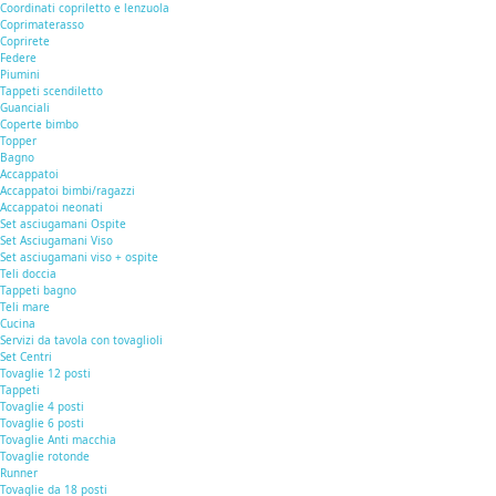
Coordinati copriletto e lenzuola
Coprimaterasso
Coprirete
Federe
Piumini
Tappeti scendiletto
Guanciali
Coperte bimbo
Topper
Bagno
Accappatoi
Accappatoi bimbi/ragazzi
Accappatoi neonati
Set asciugamani Ospite
Set Asciugamani Viso
Set asciugamani viso + ospite
Teli doccia
Tappeti bagno
Teli mare
Cucina
Servizi da tavola con tovaglioli
Set Centri
Tovaglie 12 posti
Tappeti
Tovaglie 4 posti
Tovaglie 6 posti
Tovaglie Anti macchia
Tovaglie rotonde
Runner
Tovaglie da 18 posti