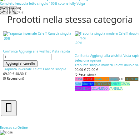
Completo lenzuola letto singolo 100% cotone Jolly Volga
(
0
Recensioni
)
25,00 €
18,75 €
Prodotti nella stessa categoria
-30%
-20%
Confronta
Aggiungi alla wishlist
Vista rapida
Confronta
Aggiungi alla wishlist
Vista rapi
Seleziona opzioni
Aggiungi al carrello
Trapunta singola modern Caleffi double fa
Trapunta invernale Caleffi Canada singola
90,00 €
72,00 €
69,00 €
48,30 €
(
0
Recensioni
)
(
0
Recensioni
)
ROSA
ROSSO
ARANCIO
Grigio
+10
TORTORA
Avio
Bluette
NOCCIOLA
ANICE
GIADA
ORCHIDEA
CICLAMINO
VANIGLIA
Recesso su Ordine