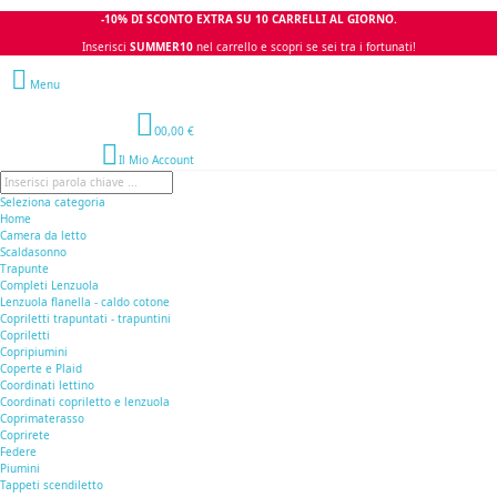
-10% DI SCONTO EXTRA SU 10 CARRELLI AL GIORNO.
Inserisci
SUMMER10
nel carrello e scopri se sei tra i fortunati!
Menu
0
0,00 €
Il Mio Account
Seleziona categoria
Home
Camera da letto
Scaldasonno
Trapunte
Completi Lenzuola
Lenzuola flanella - caldo cotone
Copriletti trapuntati - trapuntini
Copriletti
Copripiumini
Coperte e Plaid
Coordinati lettino
Coordinati copriletto e lenzuola
Coprimaterasso
Coprirete
Federe
Piumini
Tappeti scendiletto