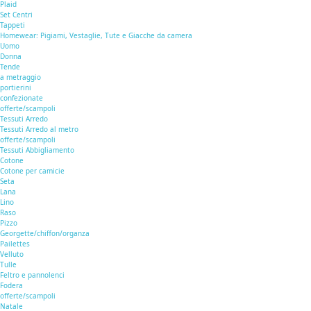
Plaid
Set Centri
Tappeti
Homewear: Pigiami, Vestaglie, Tute e Giacche da camera
Uomo
Donna
Tende
a metraggio
portierini
confezionate
offerte/scampoli
Tessuti Arredo
Tessuti Arredo al metro
offerte/scampoli
Tessuti Abbigliamento
Cotone
Cotone per camicie
Seta
Lana
Lino
Raso
Pizzo
Georgette/chiffon/organza
Pailettes
Velluto
Tulle
Feltro e pannolenci
Fodera
offerte/scampoli
Natale