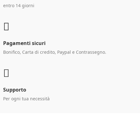
entro 14 giorni
Pagamenti sicuri
Bonifico, Carta di credito, Paypal e Contrassegno.
Supporto
Per ogni tua necessità
Ricevi le offerte in anteprima!
Iscriviti alla newsletter per restare aggiornato sulle
nostre promo esclusive e riceverai un buono sconto del