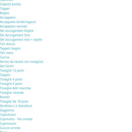
Coperte bimbo
Topper
Bagno
Accappatoi
Accappatoi bimbi/ragazzi
Accappatoi neonati
Set asciugamani Ospite
Set Asciugamani Viso
Set asciugamani viso + ospite
Teli doccia
Tappeti bagno
Teli mare
Cucina
Servizi da tavola con tovaglioli
Set Centri
Tovaglie 12 posti
Tappeti
Tovaglie 4 posti
Tovaglie 6 posti
Tovaglie Anti macchia
Tovaglie rotonde
Runner
Tovaglie da 18 posti
Strofinacci e Grembiuli
Soggiorno
Copridivani
Copritutto - Teli arredo
Copritavolo
Cuscini arredo