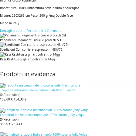
in un caloroso abbraccio.
Imbottitura: 100% imbottitura Sofy in fibra anallergica
Misure: 260X265 cm Peso: 300 gr/mq Double face
Made in Italy
Dettagli prodotto
Recensioni(1)
Comments
Pagamenti Pagamenti sicuri e protetti SSL
Spedizioni Con corriere espresso in 48h/72h
Resi Restituisci gli articoli entro 14gg
Prodotti in evidenza
Trapunta matrimoniale in cotone Caleffi art. Londra
(
0
Recensioni
)
158,00 €
134,30 €
Completo lenzuola matrimoniale 100% cotone Jolly Volga
(
0
Recensioni
)
33,90 €
25,43 €