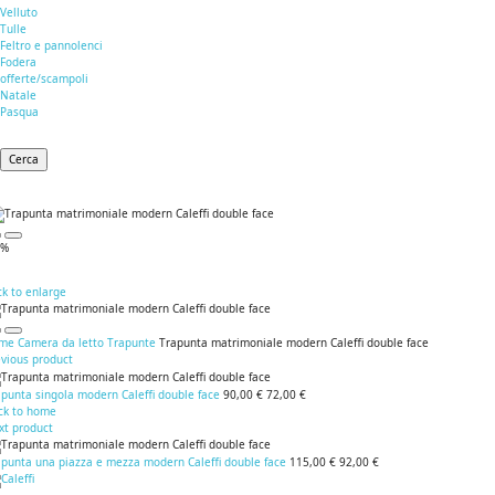
Velluto
Tulle
Feltro e pannolenci
Fodera
offerte/scampoli
Natale
Pasqua
Cerca
3%
ck to enlarge
me
Camera da letto
Trapunte
Trapunta matrimoniale modern Caleffi double face
evious product
punta singola modern Caleffi double face
90,00 €
72,00 €
ck to home
xt product
apunta una piazza e mezza modern Caleffi double face
115,00 €
92,00 €