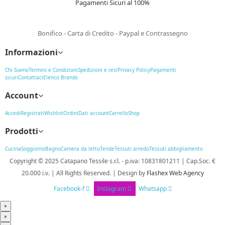
Pagamenti Sicuri al 100%
Bonifico - Carta di Credito - Paypal e Contrassegno
Informazioni
Chi Siamo
Termini e Condizioni
Spedizioni e resi
Privacy Policy
Pagamenti
sicuri
Contattaci
Elenco Brands
Account
Accedi
Registrati
Wishlist
Ordini
Dati account
Carrello
Shop
Prodotti
Cucina
Soggiorno
Bagno
Camera da letto
Tende
Tessuti arredo
Tessuti abbigliamento
Copyright © 2025
Catapano Tessile s.r.l.
-
p.iva: 10831801211 | Cap.Soc. €
20.000 i.v. | All Rights Reserved. | Design
by
Flashex Web Agency
Facebook-f
Instagram
Whatsapp
×
×