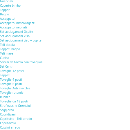
Guanciali
Coperte bimbo
Topper
Bagno
Accappatoi
Accappatoi bimbi/ragazzi
Accappatoi neonati
Set asciugamani Ospite
Set Asciugamani Viso
Set asciugamani viso + ospite
Teli doccia
Tappeti bagno
Teli mare
Cucina
Servizi da tavola con tovaglioli
Set Centri
Tovaglie 12 posti
Tappeti
Tovaglie 4 posti
Tovaglie 6 posti
Tovaglie Anti macchia
Tovaglie rotonde
Runner
Tovaglie da 18 posti
Strofinacci e Grembiuli
Soggiorno
Copridivani
Copritutto - Teli arredo
Copritavolo
Cuscini arredo