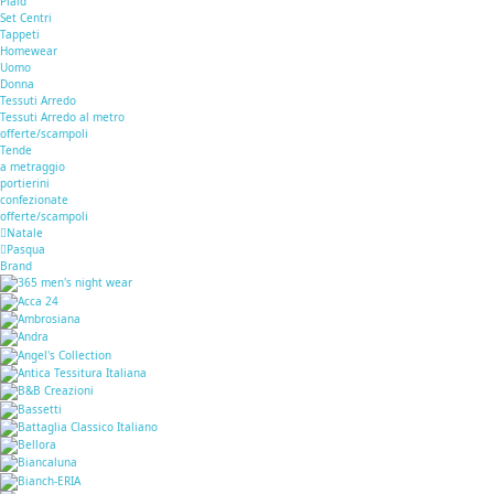
Plaid
Set Centri
Tappeti
Homewear
Uomo
Donna
Tessuti Arredo
Tessuti Arredo al metro
offerte/scampoli
Tende
a metraggio
portierini
confezionate
offerte/scampoli
Natale
Pasqua
Brand