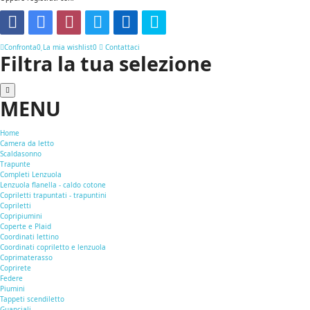
Confronta
0
La mia wishlist
0
Contattaci
Filtra la tua selezione
MENU
Home
Camera da letto
Scaldasonno
Trapunte
Completi Lenzuola
Lenzuola flanella - caldo cotone
Copriletti trapuntati - trapuntini
Copriletti
Copripiumini
Coperte e Plaid
Coordinati lettino
Coordinati copriletto e lenzuola
Coprimaterasso
Coprirete
Federe
Piumini
Tappeti scendiletto
Guanciali