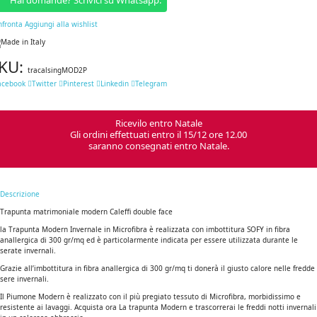
Hai domande? Scrivici su Whatsapp.
nfronta
Aggiungi alla wishlist
KU:
tracalsingMOD2P
acebook
Twitter
Pinterest
Linkedin
Telegram
Ricevilo entro Natale
Gli ordini effettuati entro il 15/12 ore 12.00
saranno consegnati entro Natale.
Descrizione
Trapunta matrimoniale modern Caleffi double face
la Trapunta Modern Invernale in Microfibra è realizzata con imbottitura SOFY in fibra
anallergica di 300 gr/mq ed è particolarmente indicata per essere utilizzata durante le
serate invernali.
Grazie all’imbottitura in fibra anallergica di 300 gr/mq ti donerà il giusto calore nelle fredde
sere invernali.
Il Piumone Modern è realizzato con il più pregiato tessuto di Microfibra, morbidissimo e
resistente ai lavaggi. Acquista ora La trapunta Modern e trascorrerai le freddi notti invernali