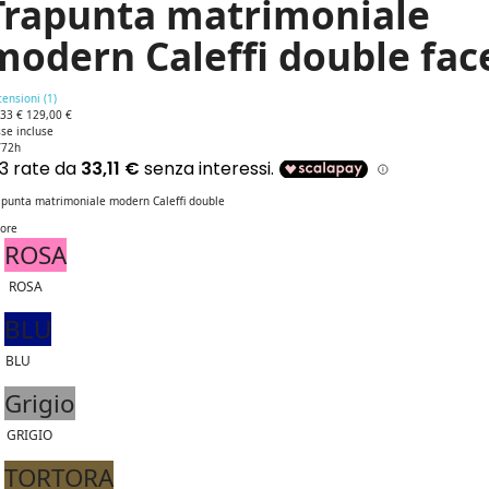
Trapunta matrimoniale
modern Caleffi double fac
ensioni (
1
)
,33 €
129,00 €
se incluse
/72h
apunta matrimoniale modern Caleffi double
lore
ROSA
ROSA
BLU
BLU
Grigio
GRIGIO
TORTORA