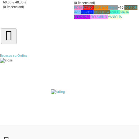
69,00 €
48,30 €
(
0
Recensioni
)
(
0
Recensioni
)
ROSA
ROSSO
ARANCIO
Grigio
+10
TORTORA
Avio
Bluette
NOCCIOLA
ANICE
GIADA
ORCHIDEA
CICLAMINO
VANIGLIA
Recesso su Ordine
RECENSIONI DEI
CLIENTI