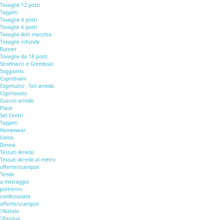
Tovaglie 12 posti
Tappeti
Tovaglie 4 posti
Tovaglie 6 posti
Tovaglie Anti macchia
Tovaglie rotonde
Runner
Tovaglie da 18 posti
Strofinacci e Grembiuli
Soggiorno
Copridivani
Copritutto - Teli arredo
Copritavolo
Cuscini arredo
Plaid
Set Centri
Tappeti
Homewear
Uomo
Donna
Tessuti Arredo
Tessuti Arredo al metro
offerte/scampoli
Tende
a metraggio
portierini
confezionate
offerte/scampoli
Natale
Pasqua