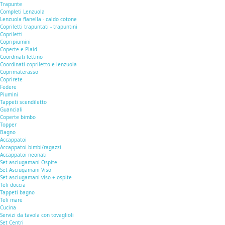
Trapunte
Completi Lenzuola
Lenzuola flanella - caldo cotone
Copriletti trapuntati - trapuntini
Copriletti
Copripiumini
Coperte e Plaid
Coordinati lettino
Coordinati copriletto e lenzuola
Coprimaterasso
Coprirete
Federe
Piumini
Tappeti scendiletto
Guanciali
Coperte bimbo
Topper
Bagno
Accappatoi
Accappatoi bimbi/ragazzi
Accappatoi neonati
Set asciugamani Ospite
Set Asciugamani Viso
Set asciugamani viso + ospite
Teli doccia
Tappeti bagno
Teli mare
Cucina
Servizi da tavola con tovaglioli
Set Centri