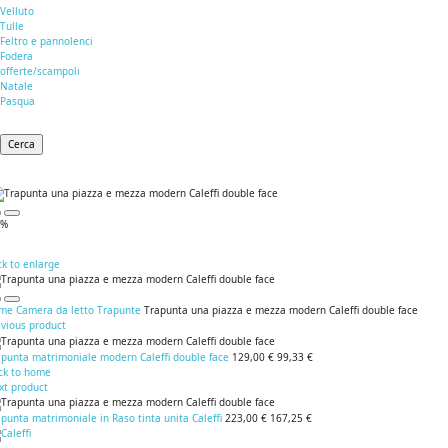
Velluto
Tulle
Feltro e pannolenci
Fodera
offerte/scampoli
Natale
Pasqua
Cerca
0%
ck to enlarge
me
Camera da letto
Trapunte
Trapunta una piazza e mezza modern Caleffi double face
evious product
apunta matrimoniale modern Caleffi double face
129,00 €
99,33 €
ck to home
xt product
punta matrimoniale in Raso tinta unita Caleffi
223,00 €
167,25 €