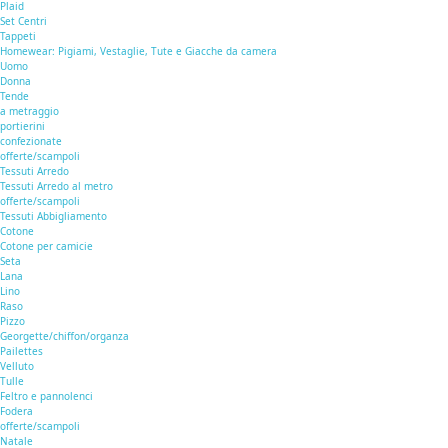
Plaid
Set Centri
Tappeti
Homewear: Pigiami, Vestaglie, Tute e Giacche da camera
Uomo
Donna
Tende
a metraggio
portierini
confezionate
offerte/scampoli
Tessuti Arredo
Tessuti Arredo al metro
offerte/scampoli
Tessuti Abbigliamento
Cotone
Cotone per camicie
Seta
Lana
Lino
Raso
Pizzo
Georgette/chiffon/organza
Pailettes
Velluto
Tulle
Feltro e pannolenci
Fodera
offerte/scampoli
Natale