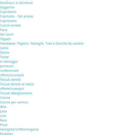
Strofinacci e Grembiuli
Soggiorno
Copridivani
Copritutto - Teli arredo
Copritavolo
Cuscini arredo
Plaid
Set Centri
Tappeti
Homewear: Pigiami, Vestaglie, Tute e Giacche da camera
Uomo
Donna
Tende
a metraggio
portierini
confezionate
offerte/scampoli
Tessuti Arredo
Tessuti Arredo al metro
offerte/scampoli
Tessuti Abbigliamento
Cotone
Cotone per camicie
Seta
Lana
Lino
Raso
Pizzo
Georgette/chiffon/organza
Pailettes