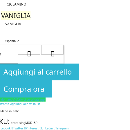
CICLAMINO
VANIGLIA
VANIGLIA
Disponibile
Aggiungi al carrello
Compra ora
i domande? Scrivici su Whatsapp.
nfronta
Aggiungi alla wishlist
KU:
tracalsingMOD15P
acebook
Twitter
Pinterest
Linkedin
Telegram