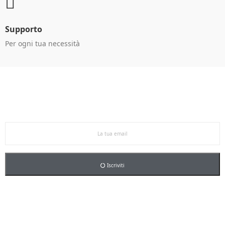
Supporto
Per ogni tua necessità
Ricevi le offerte in anteprima!
Iscriviti alla newsletter per restare aggiornato sulle
nostre promo esclusive e riceverai un buono sconto del
5% sul primo ordine.
Iscriviti