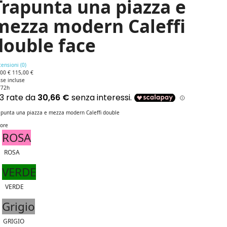
Trapunta una piazza e
mezza modern Caleffi
double face
ensioni (
0
)
,00 €
115,00 €
se incluse
/72h
apunta una piazza e mezza modern Caleffi double
lore
ROSA
ROSA
VERDE
VERDE
Grigio
GRIGIO