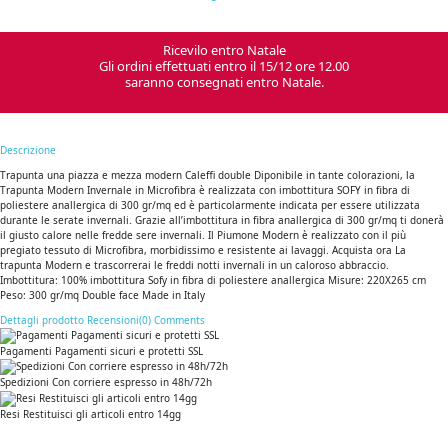
Ricevilo entro Natale
Gli ordini effettuati entro il 15/12 ore 12.00
saranno consegnati entro Natale.
Descrizione
Trapunta una piazza e mezza modern Caleffi double Diponibile in tante colorazioni, la
Trapunta Modern Invernale in Microfibra è realizzata con imbottitura SOFY in fibra di
poliestere anallergica di 300 gr/mq ed è particolarmente indicata per essere utilizzata
durante le serate invernali. Grazie all’imbottitura in fibra anallergica di 300 gr/mq ti donerà
il giusto calore nelle fredde sere invernali. Il Piumone Modern è realizzato con il più
pregiato tessuto di Microfibra, morbidissimo e resistente ai lavaggi. Acquista ora La
trapunta Modern e trascorrerai le freddi notti invernali in un caloroso abbraccio.
Imbottitura: 100% imbottitura Sofy in fibra di poliestere anallergica Misure: 220X265 cm
Peso: 300 gr/mq Double face Made in Italy
Dettagli prodotto
Recensioni(0)
Comments
Pagamenti Pagamenti sicuri e protetti SSL
Spedizioni Con corriere espresso in 48h/72h
Resi Restituisci gli articoli entro 14gg