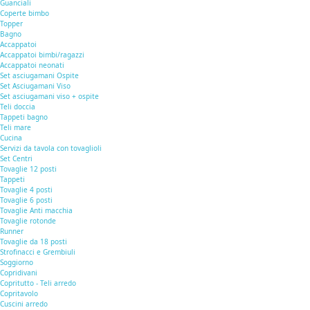
Guanciali
Coperte bimbo
Topper
Bagno
Accappatoi
Accappatoi bimbi/ragazzi
Accappatoi neonati
Set asciugamani Ospite
Set Asciugamani Viso
Set asciugamani viso + ospite
Teli doccia
Tappeti bagno
Teli mare
Cucina
Servizi da tavola con tovaglioli
Set Centri
Tovaglie 12 posti
Tappeti
Tovaglie 4 posti
Tovaglie 6 posti
Tovaglie Anti macchia
Tovaglie rotonde
Runner
Tovaglie da 18 posti
Strofinacci e Grembiuli
Soggiorno
Copridivani
Copritutto - Teli arredo
Copritavolo
Cuscini arredo