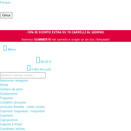
Pasqua
Cerca
-10% DI SCONTO EXTRA SU 10 CARRELLI AL GIORNO.
Inserisci
SUMMER10
nel carrello e scopri se sei tra i fortunati!
Menu
0
0,00 €
Il Mio Account
Seleziona categoria
Home
Camera da letto
Scaldasonno
Trapunte
Completi Lenzuola
Lenzuola flanella - caldo cotone
Copriletti trapuntati - trapuntini
Copriletti
Copripiumini
Coperte e Plaid
Coordinati lettino