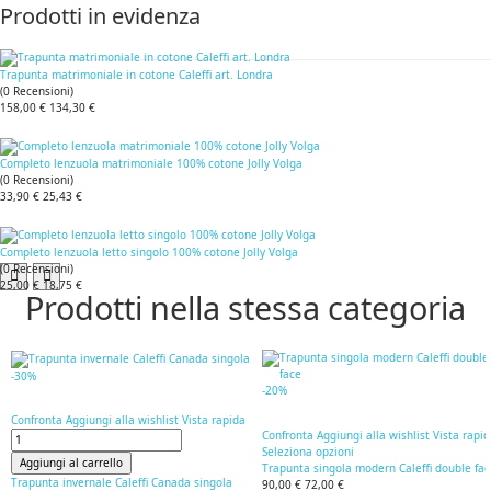
Prodotti in evidenza
Trapunta matrimoniale in cotone Caleffi art. Londra
(
0
Recensioni
)
158,00 €
134,30 €
Completo lenzuola matrimoniale 100% cotone Jolly Volga
(
0
Recensioni
)
33,90 €
25,43 €
Completo lenzuola letto singolo 100% cotone Jolly Volga
(
0
Recensioni
)
25,00 €
18,75 €
Prodotti nella stessa categoria
-30%
-20%
Confronta
Aggiungi alla wishlist
Vista rapida
Confronta
Aggiungi alla wishlist
Vista rapi
Seleziona opzioni
Aggiungi al carrello
Trapunta singola modern Caleffi double fa
Trapunta invernale Caleffi Canada singola
90,00 €
72,00 €