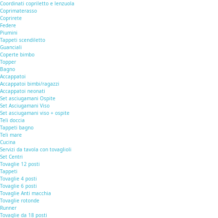
Coordinati copriletto e lenzuola
Coprimaterasso
Coprirete
Federe
Piumini
Tappeti scendiletto
Guanciali
Coperte bimbo
Topper
Bagno
Accappatoi
Accappatoi bimbi/ragazzi
Accappatoi neonati
Set asciugamani Ospite
Set Asciugamani Viso
Set asciugamani viso + ospite
Teli doccia
Tappeti bagno
Teli mare
Cucina
Servizi da tavola con tovaglioli
Set Centri
Tovaglie 12 posti
Tappeti
Tovaglie 4 posti
Tovaglie 6 posti
Tovaglie Anti macchia
Tovaglie rotonde
Runner
Tovaglie da 18 posti