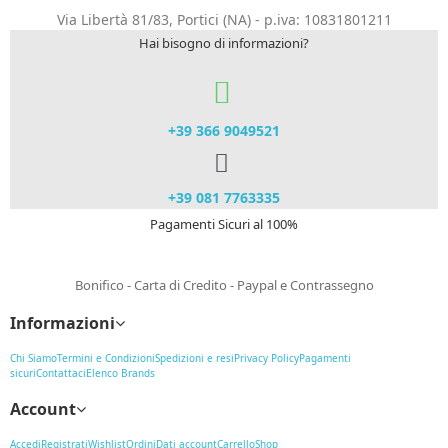
Via Libertà 81/83, Portici (NA) - p.iva: 10831801211
Hai bisogno di informazioni?
+39 366 9049521​
+39 081 7763335
Pagamenti Sicuri al 100%
Bonifico - Carta di Credito - Paypal e Contrassegno
Informazioni
Chi Siamo
Termini e Condizioni
Spedizioni e resi
Privacy Policy
Pagamenti
sicuri
Contattaci
Elenco Brands
Account
Accedi
Registrati
Wishlist
Ordini
Dati account
Carrello
Shop