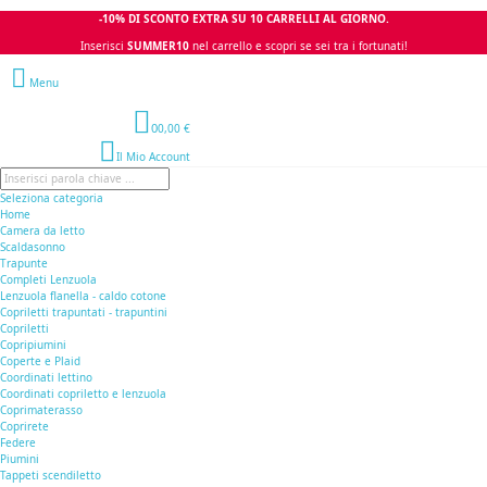
-10% DI SCONTO EXTRA SU 10 CARRELLI AL GIORNO.
Inserisci
SUMMER10
nel carrello e scopri se sei tra i fortunati!
Menu
0
0,00 €
Il Mio Account
Seleziona categoria
Home
Camera da letto
Scaldasonno
Trapunte
Completi Lenzuola
Lenzuola flanella - caldo cotone
Copriletti trapuntati - trapuntini
Copriletti
Copripiumini
Coperte e Plaid
Coordinati lettino
Coordinati copriletto e lenzuola
Coprimaterasso
Coprirete
Federe
Piumini
Tappeti scendiletto