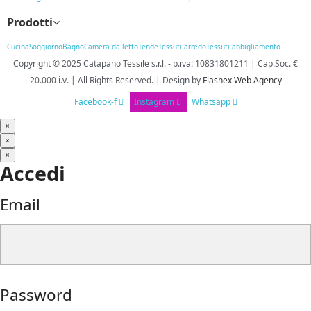
Prodotti
Cucina
Soggiorno
Bagno
Camera da letto
Tende
Tessuti arredo
Tessuti abbigliamento
Copyright © 2025
Catapano Tessile s.r.l.
-
p.iva: 10831801211 | Cap.Soc. €
20.000 i.v. | All Rights Reserved. | Design
by
Flashex Web Agency
Facebook-f
Instagram
Whatsapp
×
×
×
Accedi
Email
Password