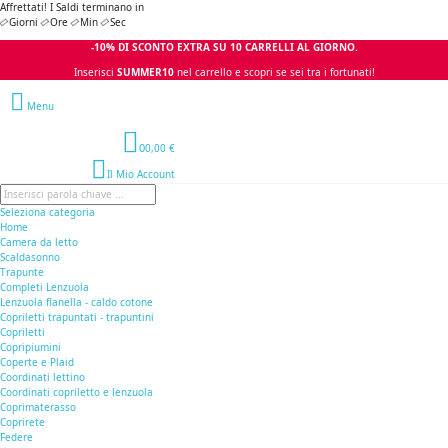
Affrettati! I Saldi terminano in
Giorni
Ore
Min
Sec
-10% DI SCONTO EXTRA SU 10 CARRELLI AL GIORNO.
Inserisci
SUMMER10
nel carrello e scopri se sei tra i fortunati!
Menu
0
0,00 €
Il Mio Account
Seleziona categoria
Home
Camera da letto
Scaldasonno
Trapunte
Completi Lenzuola
Lenzuola flanella - caldo cotone
Copriletti trapuntati - trapuntini
Copriletti
Copripiumini
Coperte e Plaid
Coordinati lettino
Coordinati copriletto e lenzuola
Coprimaterasso
Coprirete
Federe