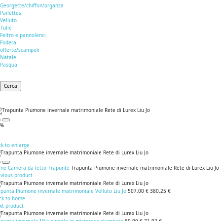
Georgette/chiffon/organza
Pailettes
Velluto
Tulle
Feltro e pannolenci
Fodera
offerte/scampoli
Natale
Pasqua
Cerca
5%
ck to enlarge
me
Camera da letto
Trapunte
Trapunta Piumone invernale matrimoniale Rete di Lurex Liu Jo
evious product
apunta Piumone invernale matrimoniale Velluto Liu Jo
507,00 €
380,25 €
ck to home
xt product