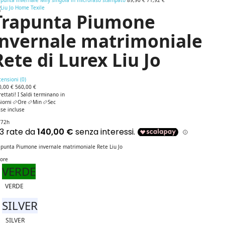
punta invernale Mily singola in microraso stampato
89,90 €
71,92 €
Trapunta Piumone
invernale matrimoniale
Rete di Lurex Liu Jo
ensioni (
0
)
0,00 €
560,00 €
rettati! I Saldi terminano in
iorni
Ore
Min
Sec
se incluse
/72h
apunta Piumone invernale matrimoniale Rete Liu Jo
lore
VERDE
VERDE
SILVER
SILVER