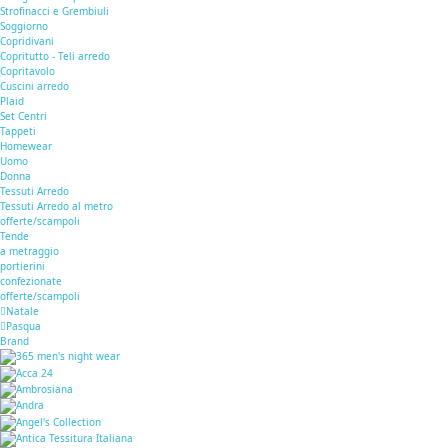
Strofinacci e Grembiuli
Soggiorno
Copridivani
Copritutto - Teli arredo
Copritavolo
Cuscini arredo
Plaid
Set Centri
Tappeti
Homewear
Uomo
Donna
Tessuti Arredo
Tessuti Arredo al metro
offerte/scampoli
Tende
a metraggio
portierini
confezionate
offerte/scampoli
Natale
Pasqua
Brand