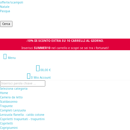
offerte/scampoli
Natale
Pasqua
Cerca
-10% DI SCONTO EXTRA SU 10 CARRELLI AL GIORNO.
Inserisci
SUMMER10
nel carrello e scopri se sei tra i fortunati!
Menu
0
0,00 €
Il Mio Account
Seleziona categoria
Home
Camera da letto
Scaldasonno
Trapunte
Completi Lenzuola
Lenzuola flanella - caldo cotone
Copriletti trapuntati - trapuntini
Copriletti
Copripiumini