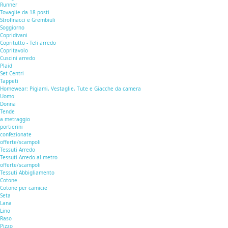
Runner
Tovaglie da 18 posti
Strofinacci e Grembiuli
Soggiorno
Copridivani
Copritutto - Teli arredo
Copritavolo
Cuscini arredo
Plaid
Set Centri
Tappeti
Homewear: Pigiami, Vestaglie, Tute e Giacche da camera
Uomo
Donna
Tende
a metraggio
portierini
confezionate
offerte/scampoli
Tessuti Arredo
Tessuti Arredo al metro
offerte/scampoli
Tessuti Abbigliamento
Cotone
Cotone per camicie
Seta
Lana
Lino
Raso
Pizzo