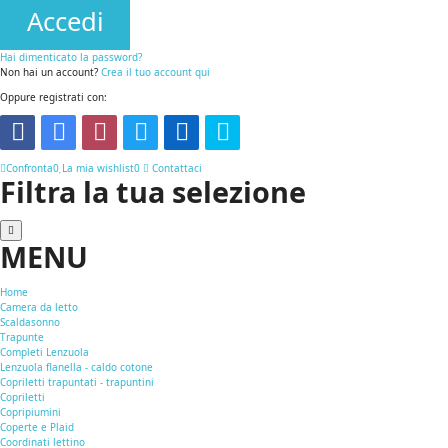
Accedi
Hai dimenticato la password?
Non hai un account?
Crea il tuo account qui
Oppure registrati con:
Confronta
0
La mia wishlist
0
Contattaci
Filtra la tua selezione
MENU
Home
Camera da letto
Scaldasonno
Trapunte
Completi Lenzuola
Lenzuola flanella - caldo cotone
Copriletti trapuntati - trapuntini
Copriletti
Copripiumini
Coperte e Plaid
Coordinati lettino