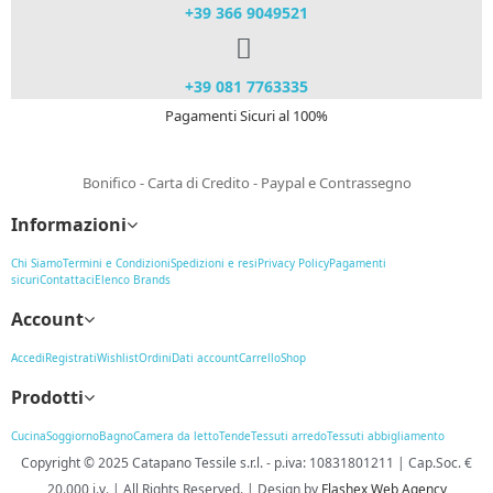
+39 366 9049521​
+39 081 7763335
Pagamenti Sicuri al 100%
Bonifico - Carta di Credito - Paypal e Contrassegno
Informazioni
Chi Siamo
Termini e Condizioni
Spedizioni e resi
Privacy Policy
Pagamenti
sicuri
Contattaci
Elenco Brands
Account
Accedi
Registrati
Wishlist
Ordini
Dati account
Carrello
Shop
Prodotti
Cucina
Soggiorno
Bagno
Camera da letto
Tende
Tessuti arredo
Tessuti abbigliamento
Copyright © 2025
Catapano Tessile s.r.l.
-
p.iva: 10831801211 | Cap.Soc. €
20.000 i.v. | All Rights Reserved. | Design
by
Flashex Web Agency