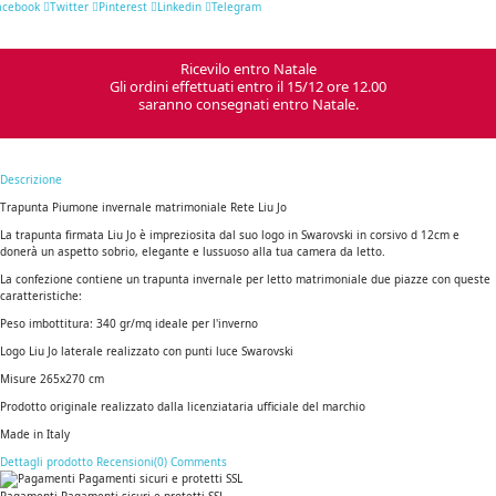
acebook
Twitter
Pinterest
Linkedin
Telegram
Ricevilo entro Natale
Gli ordini effettuati entro il 15/12 ore 12.00
saranno consegnati entro Natale.
Descrizione
Trapunta Piumone invernale matrimoniale Rete Liu Jo
La trapunta firmata Liu Jo è impreziosita dal suo logo in Swarovski in corsivo d 12cm e
donerà un aspetto sobrio, elegante e lussuoso alla tua camera da letto.
La confezione contiene un trapunta invernale per letto matrimoniale due piazze con queste
caratteristiche:
Peso imbottitura: 340 gr/mq ideale per l'inverno
Logo Liu Jo laterale realizzato con punti luce Swarovski
Misure 265x270 cm
Prodotto originale realizzato dalla licenziataria ufficiale del marchio
Made in Italy
Dettagli prodotto
Recensioni(0)
Comments