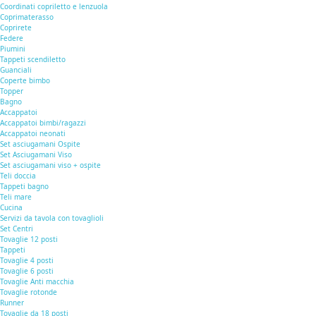
Coordinati copriletto e lenzuola
Coprimaterasso
Coprirete
Federe
Piumini
Tappeti scendiletto
Guanciali
Coperte bimbo
Topper
Bagno
Accappatoi
Accappatoi bimbi/ragazzi
Accappatoi neonati
Set asciugamani Ospite
Set Asciugamani Viso
Set asciugamani viso + ospite
Teli doccia
Tappeti bagno
Teli mare
Cucina
Servizi da tavola con tovaglioli
Set Centri
Tovaglie 12 posti
Tappeti
Tovaglie 4 posti
Tovaglie 6 posti
Tovaglie Anti macchia
Tovaglie rotonde
Runner
Tovaglie da 18 posti