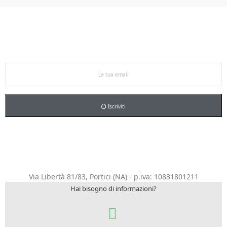
Ricevi le offerte in anteprima!
Iscriviti alla newsletter per restare aggiornato sulle
nostre promo esclusive e riceverai un buono sconto del
5% sul primo ordine.
Iscriviti
Via Libertà 81/83, Portici (NA) - p.iva: 10831801211
Hai bisogno di informazioni?