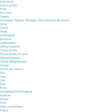
Copritavolo
Cuscini arredo
Plaid
Set Centri
Tappeti
Homewear: Pigiami, Vestaglie, Tute e Giacche da camera
Uomo
Donna
Tende
a metraggio
portierini
confezionate
offerte/scampoli
Tessuti Arredo
Tessuti Arredo al metro
offerte/scampoli
Tessuti Abbigliamento
Cotone
Cotone per camicie
Seta
Lana
Lino
Raso
Pizzo
Georgette/chiffon/organza
Pailettes
Velluto
Tulle
Feltro e pannolenci
Fodera