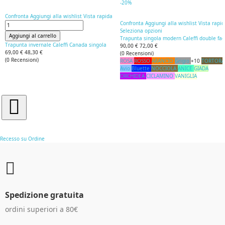
-20%
Confronta
Aggiungi alla wishlist
Vista rapida
Confronta
Aggiungi alla wishlist
Vista rapi
Seleziona opzioni
Aggiungi al carrello
Trapunta singola modern Caleffi double fa
Trapunta invernale Caleffi Canada singola
90,00 €
72,00 €
69,00 €
48,30 €
(
0
Recensioni
)
(
0
Recensioni
)
ROSA
ROSSO
ARANCIO
Grigio
+10
TORTORA
Avio
Bluette
NOCCIOLA
ANICE
GIADA
ORCHIDEA
CICLAMINO
VANIGLIA
Recesso su Ordine
Spedizione gratuita
ordini superiori a 80€