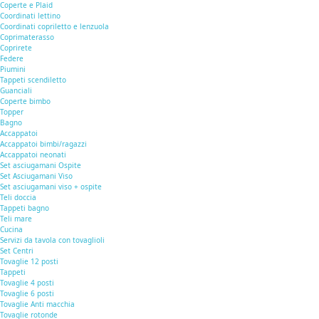
Coperte e Plaid
Coordinati lettino
Coordinati copriletto e lenzuola
Coprimaterasso
Coprirete
Federe
Piumini
Tappeti scendiletto
Guanciali
Coperte bimbo
Topper
Bagno
Accappatoi
Accappatoi bimbi/ragazzi
Accappatoi neonati
Set asciugamani Ospite
Set Asciugamani Viso
Set asciugamani viso + ospite
Teli doccia
Tappeti bagno
Teli mare
Cucina
Servizi da tavola con tovaglioli
Set Centri
Tovaglie 12 posti
Tappeti
Tovaglie 4 posti
Tovaglie 6 posti
Tovaglie Anti macchia
Tovaglie rotonde