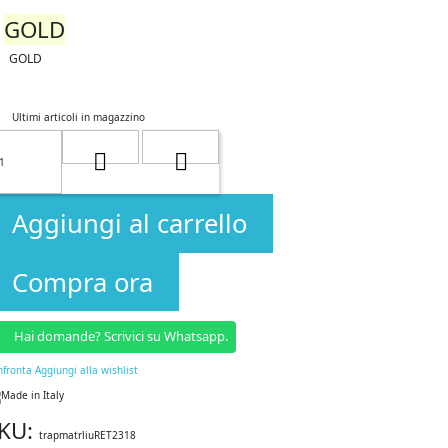
GOLD
GOLD
Ultimi articoli in magazzino
Aggiungi al carrello
Compra ora
Hai domande? Scrivici su Whatsapp.
nfronta
Aggiungi alla wishlist
KU:
trapmatrliuRET2318