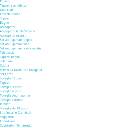
Piumini
Tappeti scendiletto
Guanciali
Coperte bimbo
Topper
Bagno
Accappatoi
Accappatoi bimbi/ragazzi
Accappatoi neonati
Set asciugamani Ospite
Set Asciugamani Viso
Set asciugamani viso + ospite
Teli doccia
Tappeti bagno
Teli mare
Cucina
Servizi da tavola con tovaglioli
Set Centri
Tovaglie 12 posti
Tappeti
Tovaglie 4 posti
Tovaglie 6 posti
Tovaglie Anti macchia
Tovaglie rotonde
Runner
Tovaglie da 18 posti
Strofinacci e Grembiuli
Soggiorno
Copridivani
Copritutto - Teli arredo