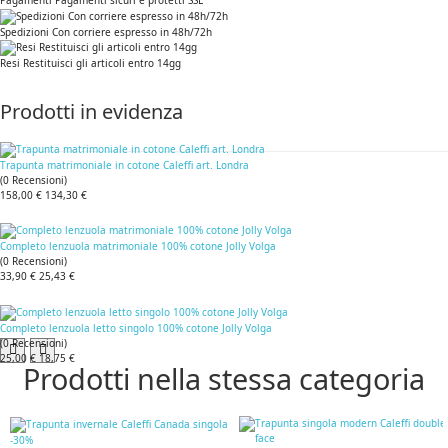
Pagamenti Pagamenti sicuri e protetti SSL
Spedizioni Con corriere espresso in 48h/72h
Resi Restituisci gli articoli entro 14gg
Prodotti in evidenza
Trapunta matrimoniale in cotone Caleffi art. Londra
(
0
Recensioni
)
158,00 €
134,30 €
Completo lenzuola matrimoniale 100% cotone Jolly Volga
(
0
Recensioni
)
33,90 €
25,43 €
Completo lenzuola letto singolo 100% cotone Jolly Volga
(
0
Recensioni
)
25,00 €
18,75 €
Prodotti nella stessa categoria
-30%