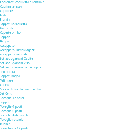
Coordinati copriletto e lenzuola
Coprimaterasso
Coprirete
Federe
Piumini
Tappeti scendiletto
Guanciali
Coperte bimbo
Topper
Bagno
Accappatoi
Accappatoi bimbi/ragazzi
Accappatoi neonati
Set asciugamani Ospite
Set Asciugamani Viso
Set asciugamani viso + ospite
Teli doccia
Tappeti bagno
Teli mare
Cucina
Servizi da tavola con tovaglioli
Set Centri
Tovaglie 12 posti
Tappeti
Tovaglie 4 posti
Tovaglie 6 posti
Tovaglie Anti macchia
Tovaglie rotonde
Runner
Tovaglie da 18 posti