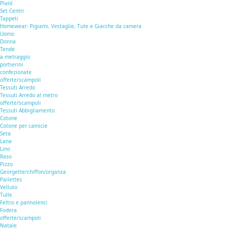
Plaid
Set Centri
Tappeti
Homewear: Pigiami, Vestaglie, Tute e Giacche da camera
Uomo
Donna
Tende
a metraggio
portierini
confezionate
offerte/scampoli
Tessuti Arredo
Tessuti Arredo al metro
offerte/scampoli
Tessuti Abbigliamento
Cotone
Cotone per camicie
Seta
Lana
Lino
Raso
Pizzo
Georgette/chiffon/organza
Pailettes
Velluto
Tulle
Feltro e pannolenci
Fodera
offerte/scampoli
Natale