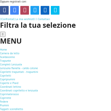
Oppure registrati con:
Confronta
0
La mia wishlist
0
Contattaci
Filtra la tua selezione
MENU
Home
Camera da letto
Scaldasonno
Trapunte
Completi Lenzuola
Lenzuola flanella - caldo cotone
Copriletti trapuntati - trapuntini
Copriletti
Copripiumini
Coperte e Plaid
Coordinati lettino
Coordinati copriletto e lenzuola
Coprimaterasso
Coprirete
Federe
Piumini
Tappeti scendiletto