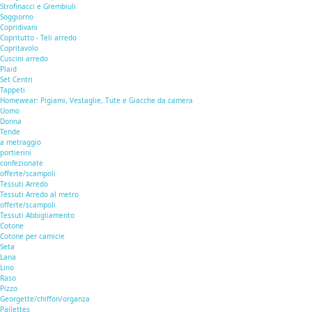
Strofinacci e Grembiuli
Soggiorno
Copridivani
Copritutto - Teli arredo
Copritavolo
Cuscini arredo
Plaid
Set Centri
Tappeti
Homewear: Pigiami, Vestaglie, Tute e Giacche da camera
Uomo
Donna
Tende
a metraggio
portierini
confezionate
offerte/scampoli
Tessuti Arredo
Tessuti Arredo al metro
offerte/scampoli
Tessuti Abbigliamento
Cotone
Cotone per camicie
Seta
Lana
Lino
Raso
Pizzo
Georgette/chiffon/organza
Pailettes