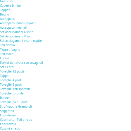
Guanciali
Coperte bimbo
Topper
Bagno
Accappatoi
Accappatoi bimbi/ragazzi
Accappatoi neonati
Set asciugamani Ospite
Set Asciugamani Viso
Set asciugamani viso + ospite
Teli doccia
Tappeti bagno
Teli mare
Cucina
Servizi da tavola con tovaglioli
Set Centri
Tovaglie 12 posti
Tappeti
Tovaglie 4 posti
Tovaglie 6 posti
Tovaglie Anti macchia
Tovaglie rotonde
Runner
Tovaglie da 18 posti
Strofinacci e Grembiuli
Soggiorno
Copridivani
Copritutto - Teli arredo
Copritavolo
Cuscini arredo