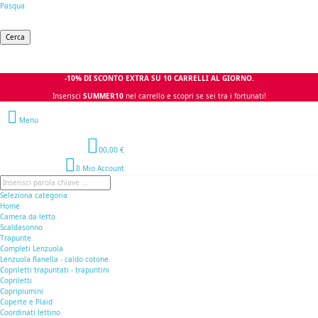
Pasqua
Cerca
-10% DI SCONTO EXTRA SU 10 CARRELLI AL GIORNO.
Inserisci
SUMMER10
nel carrello e scopri se sei tra i fortunati!
Menu
0
0,00 €
Il Mio Account
Seleziona categoria
Home
Camera da letto
Scaldasonno
Trapunte
Completi Lenzuola
Lenzuola flanella - caldo cotone
Copriletti trapuntati - trapuntini
Copriletti
Copripiumini
Coperte e Plaid
Coordinati lettino