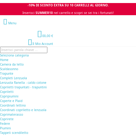
-10% DI SCONTO EXTRA SU 10 CARRELLI AL GIORNO.
Inserisci
SUMMER10
nel carrello e scopri se sei tra i fortunati!
Menu
0
0,00 €
Il Mio Account
Seleziona categoria
Home
Camera da letto
Scaldasonno
Trapunte
Completi Lenzuola
Lenzuola flanella - caldo cotone
Copriletti trapuntati - trapuntini
Copriletti
Copripiumini
Coperte e Plaid
Coordinati lettino
Coordinati copriletto e lenzuola
Coprimaterasso
Coprirete
Federe
Piumini
Tappeti scendiletto