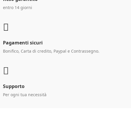
entro 14 giorni
Pagamenti sicuri
Bonifico, Carta di credito, Paypal e Contrassegno.
Supporto
Per ogni tua necessità
Ricevi le offerte in anteprima!
Iscriviti alla newsletter per restare aggiornato sulle