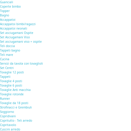
Guanciali
Coperte bimbo
Topper
Bagno
Accappatoi
Accappatoi bimbi/ragazzi
Accappatoi neonati
Set asciugamani Ospite
Set Asciugamani Viso
Set asciugamani viso + ospite
Teli doccia
Tappeti bagno
Teli mare
Cucina
Servizi da tavola con tovaglioli
Set Centri
Tovaglie 12 posti
Tappeti
Tovaglie 4 posti
Tovaglie 6 posti
Tovaglie Anti macchia
Tovaglie rotonde
Runner
Tovaglie da 18 posti
Strofinacci e Grembiuli
Soggiorno
Copridivani
Copritutto - Teli arredo
Copritavolo
Cuscini arredo