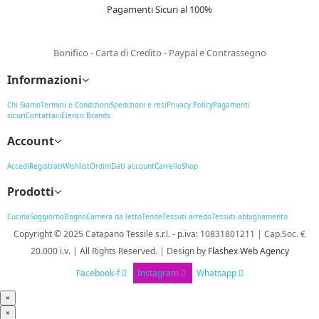
Pagamenti Sicuri al 100%
Bonifico - Carta di Credito - Paypal e Contrassegno
Informazioni
Chi Siamo
Termini e Condizioni
Spedizioni e resi
Privacy Policy
Pagamenti
sicuri
Contattaci
Elenco Brands
Account
Accedi
Registrati
Wishlist
Ordini
Dati account
Carrello
Shop
Prodotti
Cucina
Soggiorno
Bagno
Camera da letto
Tende
Tessuti arredo
Tessuti abbigliamento
Copyright © 2025
Catapano Tessile s.r.l.
-
p.iva: 10831801211 | Cap.Soc. €
20.000 i.v. | All Rights Reserved. | Design
by
Flashex Web Agency
Facebook-f
Instagram
Whatsapp
×
×