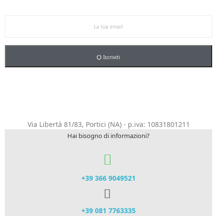
nostre promo esclusive e riceverai un buono sconto del
5% sul primo ordine.
Iscriviti
Via Libertà 81/83, Portici (NA) - p.iva: 10831801211
Hai bisogno di informazioni?
+39 366 9049521​
+39 081 7763335