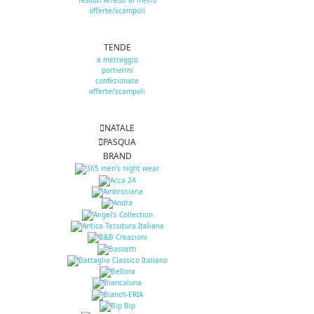
Tessuti Arredo al metro
offerte/scampoli
TENDE
a metraggio
portierini
confezionate
offerte/scampoli
NATALE
PASQUA
BRAND