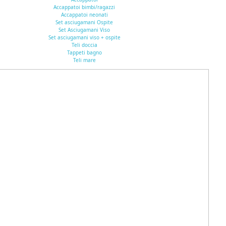
Accappatoi bimbi/ragazzi
Accappatoi neonati
Set asciugamani Ospite
Set Asciugamani Viso
Set asciugamani viso + ospite
Teli doccia
Tappeti bagno
Teli mare