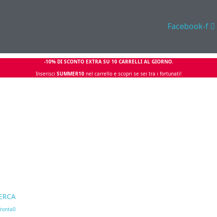
Facebook-f
-10% DI SCONTO EXTRA SU 10 CARRELLI AL GIORNO.
Inserisci
SUMMER10
nel carrello e scopri se sei tra i fortunati!
ERCA
0
ronta