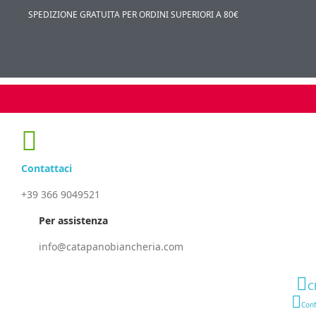
SPEDIZIONE GRATUITA PER ORDINI SUPERIORI A 80€
Contattaci
+39 366 9049521
Per assistenza
info@catapanobiancheria.com
C
Conf