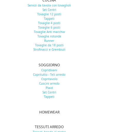
CUCINA
Servizi da tavola con tovaglioli
Set Centri
Tovaglie 12 posti
Tappeti
Tovaglie 4 posti
Tovaglie 6 posti
Tovaglie Anti macchia
Tovaglie rotonde
Runner
Tovaglie da 18 posti
Strofinacci e Grembiuli
SOGGIORNO
Copridivani
Copritutto - Teli arredo
Copritavolo
Cuscini arredo
Plaid
Set Centri
Tappeti
HOMEWEAR
TESSUTI ARREDO