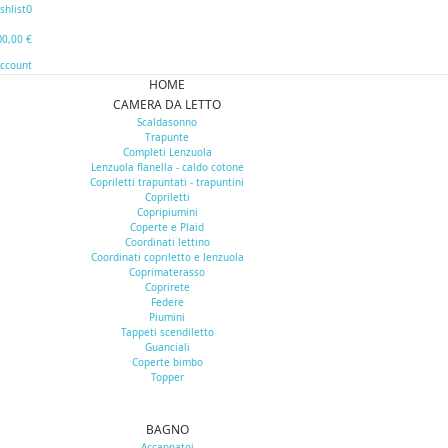
0
shlist
0
0,00 €
Account
HOME
CAMERA DA LETTO
Scaldasonno
Trapunte
Completi Lenzuola
Lenzuola flanella - caldo cotone
Copriletti trapuntati - trapuntini
Copriletti
Copripiumini
Coperte e Plaid
Coordinati lettino
Coordinati copriletto e lenzuola
Coprimaterasso
Coprirete
Federe
Piumini
Tappeti scendiletto
Guanciali
Coperte bimbo
Topper
BAGNO
Accappatoi