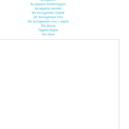
Accappatoi bimbi/ragazzi
Accappatoi neonati
Set asciugamani Ospite
Set Asciugamani Viso
Set asciugamani viso + ospite
Teli doccia
Tappeti bagno
Teli mare