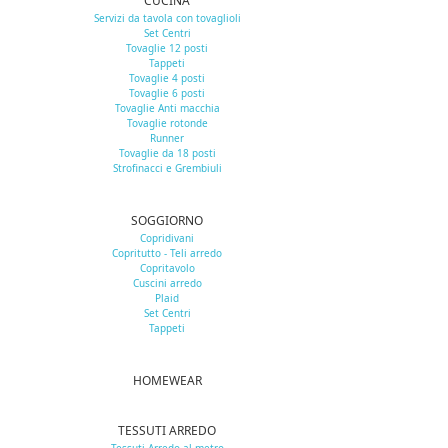
CUCINA
Servizi da tavola con tovaglioli
Set Centri
Tovaglie 12 posti
Tappeti
Tovaglie 4 posti
Tovaglie 6 posti
Tovaglie Anti macchia
Tovaglie rotonde
Runner
Tovaglie da 18 posti
Strofinacci e Grembiuli
SOGGIORNO
Copridivani
Copritutto - Teli arredo
Copritavolo
Cuscini arredo
Plaid
Set Centri
Tappeti
HOMEWEAR
TESSUTI ARREDO