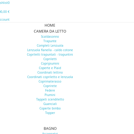
0
shlist
0
0,00 €
Account
HOME
CAMERA DA LETTO
Scaldasonno
Trapunte
Completi Lenzuola
Lenzuola flanella - caldo cotone
Copriletti trapuntati - trapuntini
Copriletti
Copripiumini
Coperte e Plaid
Coordinati lettino
Coordinati copriletto e lenzuola
Coprimaterasso
Coprirete
Federe
Piumini
Tappeti scendiletto
Guanciali
Coperte bimbo
Topper
BAGNO
Accappatoi