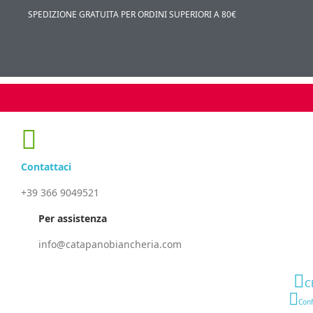
SPEDIZIONE GRATUITA PER ORDINI SUPERIORI A 80€
Contattaci
+39 366 9049521
Per assistenza
info@catapanobiancheria.com
C
Conf