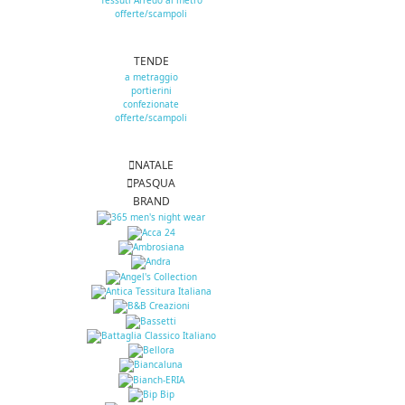
Tessuti Arredo al metro
offerte/scampoli
TENDE
a metraggio
portierini
confezionate
offerte/scampoli
NATALE
PASQUA
BRAND