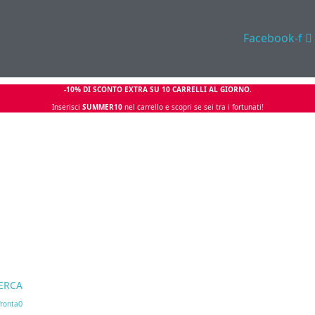
Facebook-f
-10% DI SCONTO EXTRA SU 10 CARRELLI AL GIORNO.
Inserisci
SUMMER10
nel carrello e scopri se sei tra i fortunati!
ERCA
0
ronta