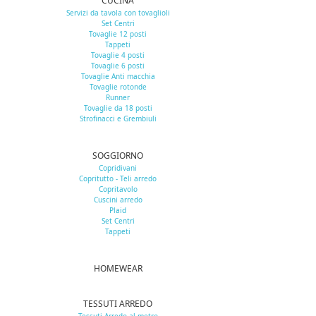
CUCINA
Servizi da tavola con tovaglioli
Set Centri
Tovaglie 12 posti
Tappeti
Tovaglie 4 posti
Tovaglie 6 posti
Tovaglie Anti macchia
Tovaglie rotonde
Runner
Tovaglie da 18 posti
Strofinacci e Grembiuli
SOGGIORNO
Copridivani
Copritutto - Teli arredo
Copritavolo
Cuscini arredo
Plaid
Set Centri
Tappeti
HOMEWEAR
TESSUTI ARREDO