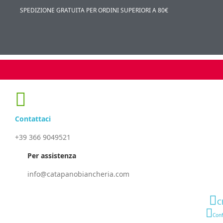
SPEDIZIONE GRATUITA PER ORDINI SUPERIORI A 80€
Contattaci
+39 366 9049521
Per assistenza
info@catapanobiancheria.com
C
Conf