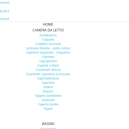
0
shlist
0
0,00 €
Account
HOME
CAMERA DA LETTO
Scaldasonno
Trapunte
Completi Lenzuola
Lenzuola flanella - caldo cotone
Copriletti trapuntati - trapuntini
Copriletti
Copripiumini
Coperte e Plaid
Coordinati lettino
Coordinati copriletto e lenzuola
Coprimaterasso
Coprirete
Federe
Piumini
Tappeti scendiletto
Guanciali
Coperte bimbo
Topper
BAGNO
Accappatoi