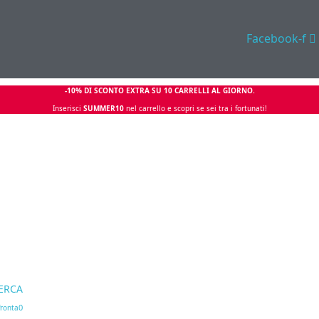
Facebook-f
-10% DI SCONTO EXTRA SU 10 CARRELLI AL GIORNO.
Inserisci
SUMMER10
nel carrello e scopri se sei tra i fortunati!
ERCA
0
ronta