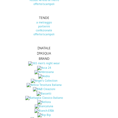
Tessuti Arredo al metro
offerte/scampoli
TENDE
a metraggio
portierini
confezionate
offerte/scampoli
NATALE
PASQUA
BRAND