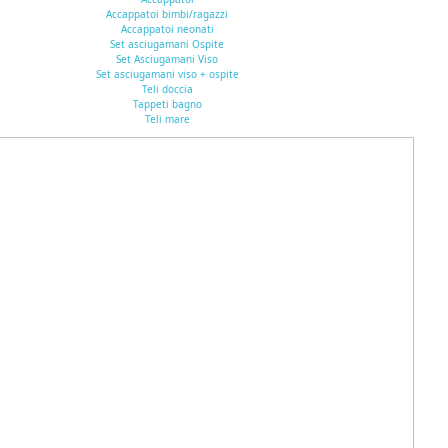
Accappatoi bimbi/ragazzi
Accappatoi neonati
Set asciugamani Ospite
Set Asciugamani Viso
Set asciugamani viso + ospite
Teli doccia
Tappeti bagno
Teli mare