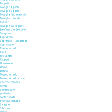
Tappeti
Tovaglie 4 posti
Tovaglie 6 posti
Tovaglie Anti macchia
Tovaglie rotonde
Runner
Tovaglie da 18 posti
Strofinacci e Grembiuli
Soggiorno
Copridivani
Copritutto - Teli arredo
Copritavolo
Cuscini arredo
Plaid
Set Centri
Tappeti
Homewear
Uomo
Donna
Tessuti Arredo
Tessuti Arredo al metro
offerte/scampoli
Tende
a metraggio
portierini
confezionate
offerte/scampoli
Natale
Pasqua