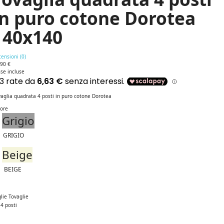
in puro cotone Dorotea
140x140
ensioni (
0
)
,90 €
se incluse
aglia quadrata 4 posti in puro cotone Dorotea
lore
Grigio
GRIGIO
Beige
BEIGE
lie Tovaglie
4 posti