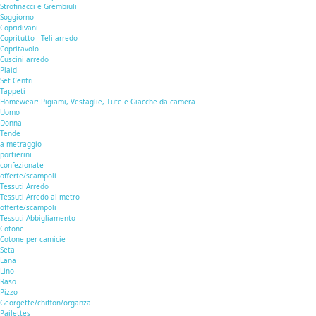
Strofinacci e Grembiuli
Soggiorno
Copridivani
Copritutto - Teli arredo
Copritavolo
Cuscini arredo
Plaid
Set Centri
Tappeti
Homewear: Pigiami, Vestaglie, Tute e Giacche da camera
Uomo
Donna
Tende
a metraggio
portierini
confezionate
offerte/scampoli
Tessuti Arredo
Tessuti Arredo al metro
offerte/scampoli
Tessuti Abbigliamento
Cotone
Cotone per camicie
Seta
Lana
Lino
Raso
Pizzo
Georgette/chiffon/organza
Pailettes