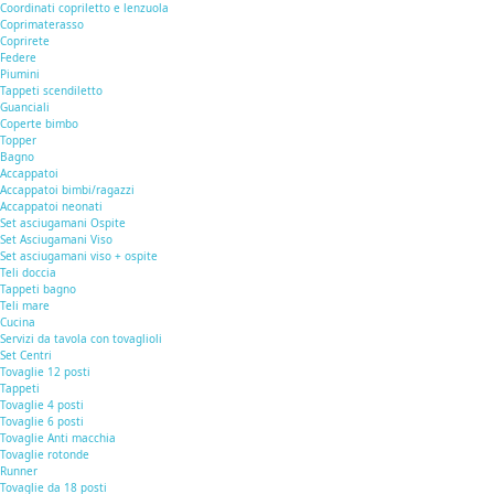
Coordinati copriletto e lenzuola
Coprimaterasso
Coprirete
Federe
Piumini
Tappeti scendiletto
Guanciali
Coperte bimbo
Topper
Bagno
Accappatoi
Accappatoi bimbi/ragazzi
Accappatoi neonati
Set asciugamani Ospite
Set Asciugamani Viso
Set asciugamani viso + ospite
Teli doccia
Tappeti bagno
Teli mare
Cucina
Servizi da tavola con tovaglioli
Set Centri
Tovaglie 12 posti
Tappeti
Tovaglie 4 posti
Tovaglie 6 posti
Tovaglie Anti macchia
Tovaglie rotonde
Runner
Tovaglie da 18 posti