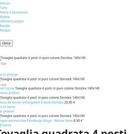
Velluto
Tulle
Feltro e pannolenci
Fodera
offerte/scampoli
Natale
Pasqua
Cerca
ck to enlarge
me
Cucina
Tovaglia quadrata 4 posti in puro cotone Dorotea 140x140
evious product
vizio da tavola rettangolare 6 posti Dorotea
29,90 €
ck to home
xt product
vaglia antimacchia Edimburgo Beige - Misure Varie
8,90 €
Tovaglia quadrata 4 posti