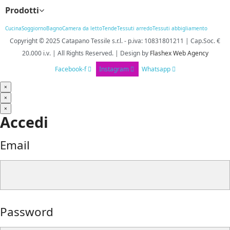
Prodotti
Cucina
Soggiorno
Bagno
Camera da letto
Tende
Tessuti arredo
Tessuti abbigliamento
Copyright © 2025
Catapano Tessile s.r.l.
-
p.iva: 10831801211 | Cap.Soc. €
20.000 i.v. | All Rights Reserved. | Design
by
Flashex Web Agency
Facebook-f
Instagram
Whatsapp
×
×
×
Accedi
Email
Password