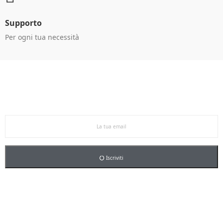
Supporto
Per ogni tua necessità
Ricevi le offerte in anteprima!
Iscriviti alla newsletter per restare aggiornato sulle
nostre promo esclusive e riceverai un buono sconto del
5% sul primo ordine.
Iscriviti