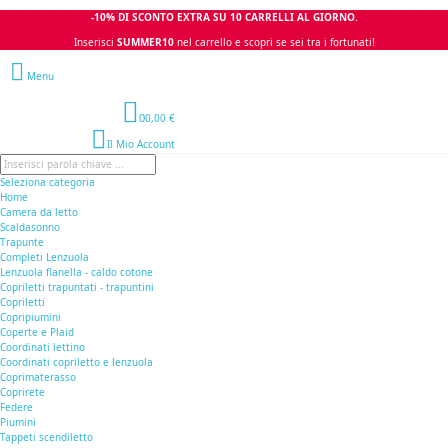
-10% DI SCONTO EXTRA SU 10 CARRELLI AL GIORNO.
Inserisci
SUMMER10
nel carrello e scopri se sei tra i fortunati!
Menu
0
0,00 €
Il Mio Account
Seleziona categoria
Home
Camera da letto
Scaldasonno
Trapunte
Completi Lenzuola
Lenzuola flanella - caldo cotone
Copriletti trapuntati - trapuntini
Copriletti
Copripiumini
Coperte e Plaid
Coordinati lettino
Coordinati copriletto e lenzuola
Coprimaterasso
Coprirete
Federe
Piumini
Tappeti scendiletto