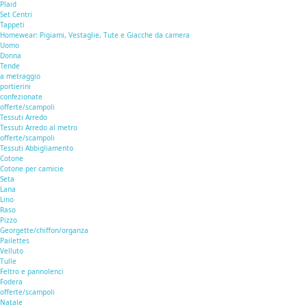
Plaid
Set Centri
Tappeti
Homewear: Pigiami, Vestaglie, Tute e Giacche da camera
Uomo
Donna
Tende
a metraggio
portierini
confezionate
offerte/scampoli
Tessuti Arredo
Tessuti Arredo al metro
offerte/scampoli
Tessuti Abbigliamento
Cotone
Cotone per camicie
Seta
Lana
Lino
Raso
Pizzo
Georgette/chiffon/organza
Pailettes
Velluto
Tulle
Feltro e pannolenci
Fodera
offerte/scampoli
Natale