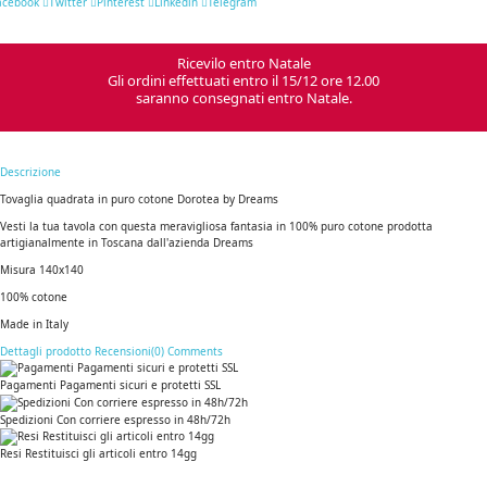
acebook
Twitter
Pinterest
Linkedin
Telegram
Ricevilo entro Natale
Gli ordini effettuati entro il 15/12 ore 12.00
saranno consegnati entro Natale.
Descrizione
Tovaglia quadrata in puro cotone Dorotea by Dreams
Vesti la tua tavola con questa meravigliosa fantasia in 100% puro cotone prodotta
artigianalmente in Toscana dall'azienda Dreams
Misura 140x140
100% cotone
Made in Italy
Dettagli prodotto
Recensioni(0)
Comments
Pagamenti Pagamenti sicuri e protetti SSL
Spedizioni Con corriere espresso in 48h/72h
Resi Restituisci gli articoli entro 14gg