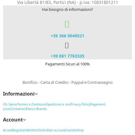
Via Libertà 81/83, Portici (NA) - p.iva: 10831801211
Hai bisogno di informazioni?
+39 366 9049521​
+39 081 7763335
Pagamenti Sicuri al 100%
Bonifico - Carta di Credito - Paypal e Contrassegno
Informazioni
Chi Siamo
Termini e Condizioni
Spedizioni e resi
Privacy Policy
Pagamenti
sicuri
Contattaci
Elenco Brands
Account
Accedi
Registrati
Wishlist
Ordini
Dati account
Carrello
Shop