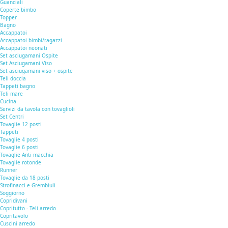
Guanciali
Coperte bimbo
Topper
Bagno
Accappatoi
Accappatoi bimbi/ragazzi
Accappatoi neonati
Set asciugamani Ospite
Set Asciugamani Viso
Set asciugamani viso + ospite
Teli doccia
Tappeti bagno
Teli mare
Cucina
Servizi da tavola con tovaglioli
Set Centri
Tovaglie 12 posti
Tappeti
Tovaglie 4 posti
Tovaglie 6 posti
Tovaglie Anti macchia
Tovaglie rotonde
Runner
Tovaglie da 18 posti
Strofinacci e Grembiuli
Soggiorno
Copridivani
Copritutto - Teli arredo
Copritavolo
Cuscini arredo