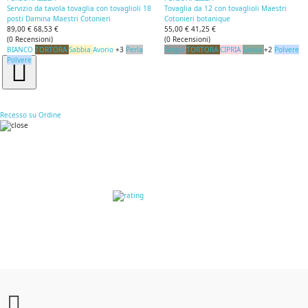
Servizio da tavola tovaglia con tovaglioli 18
Tovaglia da 12 con tovaglioli Maestri
posti Damina Maestri Cotonieri
Cotonieri botanique
89,00 €
68,53 €
55,00 €
41,25 €
(
0
Recensioni
)
(
0
Recensioni
)
BIANCO
TORTORA
Sabbia
Avorio
+3
Perla
Grigio
TORTORA
CIPRIA
Salvia
+2
Polvere
Polvere
Recesso su Ordine
RECENSIONI DEI
CLIENTI