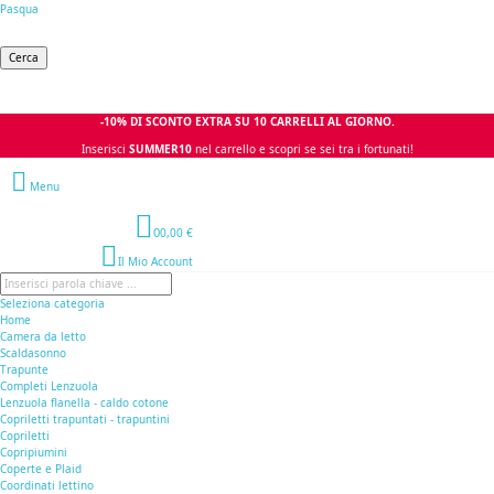
Pasqua
Cerca
-10% DI SCONTO EXTRA SU 10 CARRELLI AL GIORNO.
Inserisci
SUMMER10
nel carrello e scopri se sei tra i fortunati!
Menu
0
0,00 €
Il Mio Account
Seleziona categoria
Home
Camera da letto
Scaldasonno
Trapunte
Completi Lenzuola
Lenzuola flanella - caldo cotone
Copriletti trapuntati - trapuntini
Copriletti
Copripiumini
Coperte e Plaid
Coordinati lettino