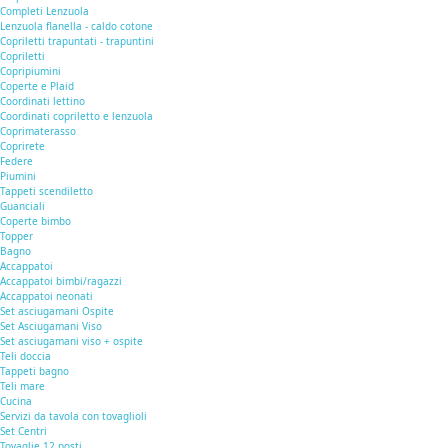
Completi Lenzuola
Lenzuola flanella - caldo cotone
Copriletti trapuntati - trapuntini
Copriletti
Copripiumini
Coperte e Plaid
Coordinati lettino
Coordinati copriletto e lenzuola
Coprimaterasso
Coprirete
Federe
Piumini
Tappeti scendiletto
Guanciali
Coperte bimbo
Topper
Bagno
Accappatoi
Accappatoi bimbi/ragazzi
Accappatoi neonati
Set asciugamani Ospite
Set Asciugamani Viso
Set asciugamani viso + ospite
Teli doccia
Tappeti bagno
Teli mare
Cucina
Servizi da tavola con tovaglioli
Set Centri
Tovaglie 12 posti