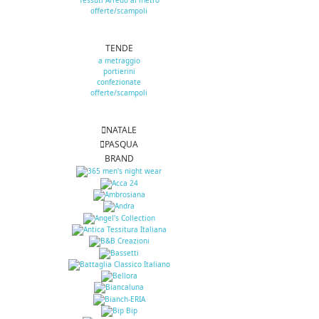
Tessuti Arredo al metro
offerte/scampoli
TENDE
a metraggio
portierini
confezionate
offerte/scampoli
NATALE
PASQUA
BRAND