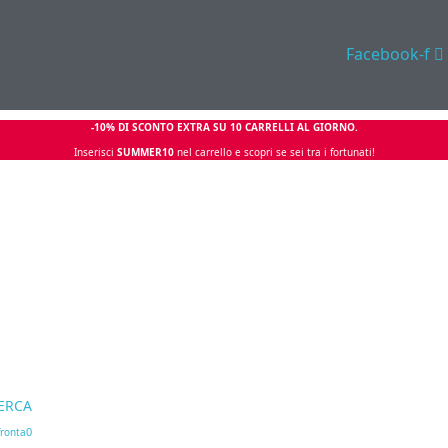
Facebook-f
-10% DI SCONTO EXTRA SU 10 CARRELLI AL GIORNO.
Inserisci
SUMMER10
nel carrello e scopri se sei tra i fortunati!
ERCA
0
ronta