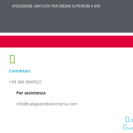
SPEDIZIONE GRATUITA PER ORDINI SUPERIORI A 80€
Contattaci
+39 366 9049521
Per assistenza
info@catapanobiancheria.com
C
Conf