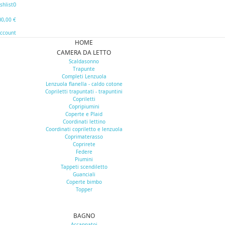
0
shlist
0
0,00 €
Account
HOME
CAMERA DA LETTO
Scaldasonno
Trapunte
Completi Lenzuola
Lenzuola flanella - caldo cotone
Copriletti trapuntati - trapuntini
Copriletti
Copripiumini
Coperte e Plaid
Coordinati lettino
Coordinati copriletto e lenzuola
Coprimaterasso
Coprirete
Federe
Piumini
Tappeti scendiletto
Guanciali
Coperte bimbo
Topper
BAGNO
Accappatoi