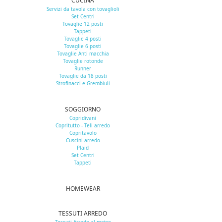
CUCINA
Servizi da tavola con tovaglioli
Set Centri
Tovaglie 12 posti
Tappeti
Tovaglie 4 posti
Tovaglie 6 posti
Tovaglie Anti macchia
Tovaglie rotonde
Runner
Tovaglie da 18 posti
Strofinacci e Grembiuli
SOGGIORNO
Copridivani
Copritutto - Teli arredo
Copritavolo
Cuscini arredo
Plaid
Set Centri
Tappeti
HOMEWEAR
TESSUTI ARREDO