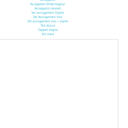
Accappatoi bimbi/ragazzi
Accappatoi neonati
Set asciugamani Ospite
Set Asciugamani Viso
Set asciugamani viso + ospite
Teli doccia
Tappeti bagno
Teli mare