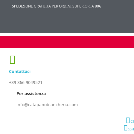
SPEDIZIONE GRATUITA PER ORDINI SUPERIORI A 80€
Contattaci
+39 366 9049521
Per assistenza
info@catapanobiancheria.com
C
Conf