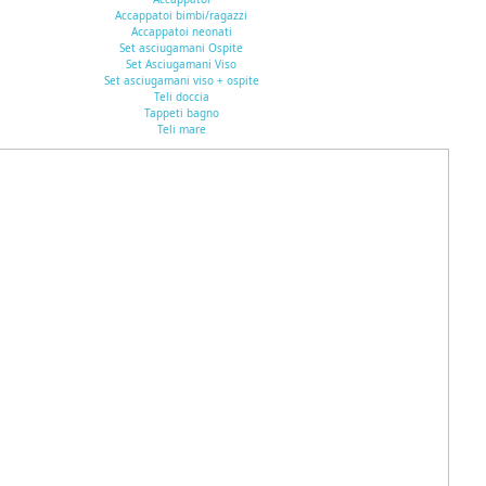
Accappatoi bimbi/ragazzi
Accappatoi neonati
Set asciugamani Ospite
Set Asciugamani Viso
Set asciugamani viso + ospite
Teli doccia
Tappeti bagno
Teli mare