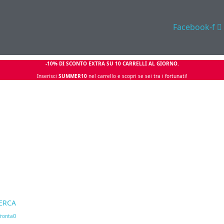
Facebook-f
-10% DI SCONTO EXTRA SU 10 CARRELLI AL GIORNO.
Inserisci
SUMMER10
nel carrello e scopri se sei tra i fortunati!
ERCA
0
ronta