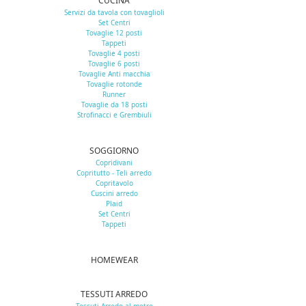
CUCINA
Servizi da tavola con tovaglioli
Set Centri
Tovaglie 12 posti
Tappeti
Tovaglie 4 posti
Tovaglie 6 posti
Tovaglie Anti macchia
Tovaglie rotonde
Runner
Tovaglie da 18 posti
Strofinacci e Grembiuli
SOGGIORNO
Copridivani
Copritutto - Teli arredo
Copritavolo
Cuscini arredo
Plaid
Set Centri
Tappeti
HOMEWEAR
TESSUTI ARREDO