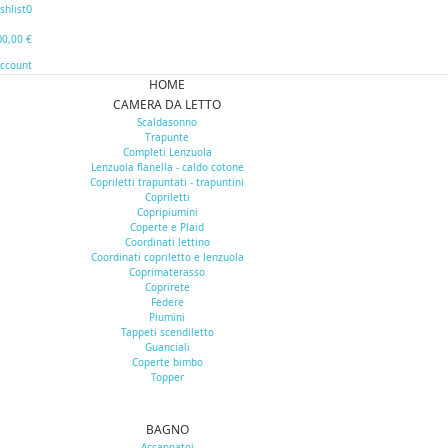
0
shlist
0
0,00 €
Account
HOME
CAMERA DA LETTO
Scaldasonno
Trapunte
Completi Lenzuola
Lenzuola flanella - caldo cotone
Copriletti trapuntati - trapuntini
Copriletti
Copripiumini
Coperte e Plaid
Coordinati lettino
Coordinati copriletto e lenzuola
Coprimaterasso
Coprirete
Federe
Piumini
Tappeti scendiletto
Guanciali
Coperte bimbo
Topper
BAGNO
Accappatoi