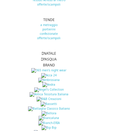
Tessuti Arredo al metro
offerte/scampoli
TENDE
a metraggio
portierini
confezionate
offerte/scampoli
NATALE
PASQUA
BRAND