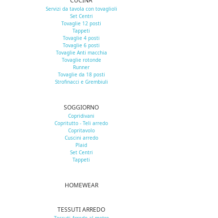
CUCINA
Servizi da tavola con tovaglioli
Set Centri
Tovaglie 12 posti
Tappeti
Tovaglie 4 posti
Tovaglie 6 posti
Tovaglie Anti macchia
Tovaglie rotonde
Runner
Tovaglie da 18 posti
Strofinacci e Grembiuli
SOGGIORNO
Copridivani
Copritutto - Teli arredo
Copritavolo
Cuscini arredo
Plaid
Set Centri
Tappeti
HOMEWEAR
TESSUTI ARREDO