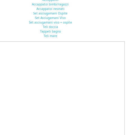
Accappatoi bimbi/ragazzi
Accappatoi neonati
Set asciugamani Ospite
Set Asciugamani Viso
Set asciugamani viso + ospite
Teli doccia
Tappeti bagno
Teli mare