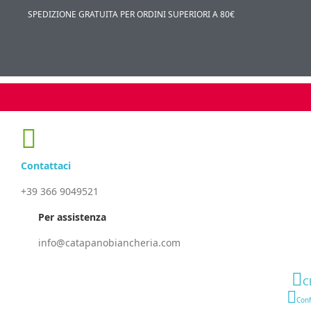
SPEDIZIONE GRATUITA PER ORDINI SUPERIORI A 80€
Contattaci
+39 366 9049521
Per assistenza
info@catapanobiancheria.com
C
Conf