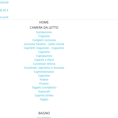
0
shlist
0
0,00 €
Account
HOME
CAMERA DA LETTO
Scaldasonno
Trapunte
Completi Lenzuola
Lenzuola flanella - caldo cotone
Copriletti trapuntati - trapuntini
Copriletti
Copripiumini
Coperte e Plaid
Coordinati lettino
Coordinati copriletto e lenzuola
Coprimaterasso
Coprirete
Federe
Piumini
Tappeti scendiletto
Guanciali
Coperte bimbo
Topper
BAGNO
Accappatoi