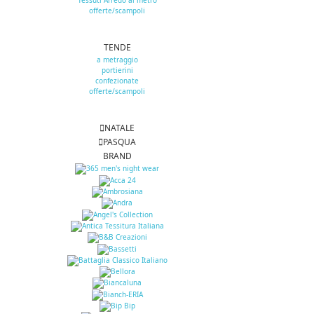
Tessuti Arredo al metro
offerte/scampoli
TENDE
a metraggio
portierini
confezionate
offerte/scampoli
NATALE
PASQUA
BRAND