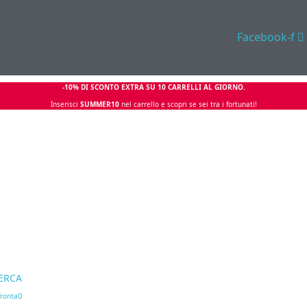
Facebook-f
-10% DI SCONTO EXTRA SU 10 CARRELLI AL GIORNO.
Inserisci
SUMMER10
nel carrello e scopri se sei tra i fortunati!
ERCA
0
ronta